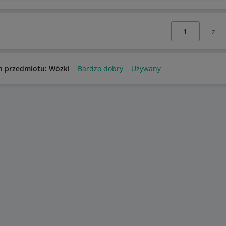
Wybierz stronę:
n przedmiotu: Wózki
Bardzo dobry
Używany