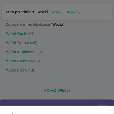
Stan przedmiotu: Wózki
Nowy
Używany
Zobacz w innej lokalizacji
"Wózki"
Wózki Opole
(49)
Wózki Tułowice
(5)
Wózki Krapkowice
(6)
Wózki Namysłów
(7)
Wózki Brzeg
(13)
POKAŻ WIĘCEJ