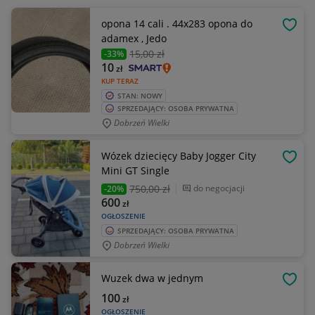
opona 14 cali . 44x283 opona do
OBSE
adamex , Jedo
15
,00 zł
-33%
10
zł
KUP TERAZ
STAN: NOWY
SPRZEDAJĄCY: OSOBA PRYWATNA
Dobrzeń Wielki
Wózek dziecięcy Baby Jogger City
OBSE
Mini GT Single
750
,00 zł
do negocjacji
-20%
600
zł
OGŁOSZENIE
SPRZEDAJĄCY: OSOBA PRYWATNA
Dobrzeń Wielki
Wuzek dwa w jednym
OBSE
100
zł
OGŁOSZENIE