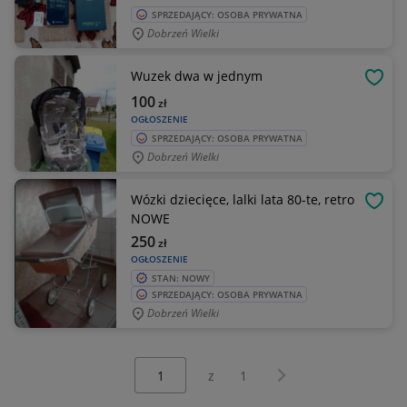
SPRZEDAJĄCY: OSOBA PRYWATNA
Dobrzeń Wielki
Wuzek dwa w jednym
OBSE
100
zł
OGŁOSZENIE
SPRZEDAJĄCY: OSOBA PRYWATNA
Dobrzeń Wielki
Wózki dziecięce, lalki lata 80-te, retro
OBSE
NOWE
250
zł
OGŁOSZENIE
STAN: NOWY
SPRZEDAJĄCY: OSOBA PRYWATNA
Dobrzeń Wielki
Wybierz stronę:
Następna strona
z
1