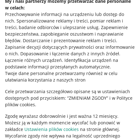
My i nasi partnerzy możemy przetwarzać dane personalne
w celach:
Allegro Gadane dla sprzedających
Przechowywanie informacji na urządzeniu lub dostęp do
Allegro Gadane dla kupujących
nich
.
Spersonalizowane reklamy i treści, pomiar reklam i
treści, badanie odbiorców i ulepszanie usług
.
Zapewnienie
Mapa miejscowości
bezpieczeństwa, zapobieganie oszustwom i naprawianie
błędów
.
Dostarczanie i prezentowanie reklam i treści
.
Informacje prawne
Zapisanie decyzji dotyczących prywatności oraz informowanie
o nich
.
Dopasowanie i łączenie danych z innych źródeł
.
Regulamin
Łączenie różnych urządzeń
.
Identyfikacja urządzeń na
podstawie informacji przesyłanych automatycznie
.
Polityka plików "cookies"
Twoje dane personalne przetwarzamy również w celu
ułatwiania korzystania z naszych stron
Ustawienia plików "cookies"
Cele przetwarzania szczegółowo opisane są w ustawieniach
Udostępnianie lokalizacji
dostępnych pod przyciskiem: “ZMIENIAM ZGODY” i w Polityce
Informacje dla Aktu o Usługach Cyfrowych
plików cookies.
Zgodę wyrażasz dobrowolnie i jest ważna 12 miesięcy.
Pobierz aplikację
Możesz ją w każdym momencie wycofać lub ponowić w
zakładce
Ustawienia plików cookies
na stronie głównej.
Wycofanie zgody nie wpływa na legalność uprzedniego