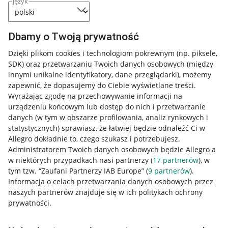
język
Dbamy o Twoją prywatność
Dzięki plikom cookies i technologiom pokrewnym
(np. piksele,
SDK)
oraz przetwarzaniu Twoich danych osobowych
(między
innymi unikalne identyfikatory, dane przeglądarki)
, możemy
zapewnić, że dopasujemy do Ciebie wyświetlane treści.
Wyrażając zgodę na przechowywanie informacji na
urządzeniu końcowym lub dostęp do nich i przetwarzanie
danych (w tym w obszarze profilowania, analiz rynkowych i
statystycznych) sprawiasz, że łatwiej będzie odnaleźć Ci w
Allegro dokładnie to, czego szukasz i potrzebujesz.
Administratorem Twoich danych osobowych będzie Allegro a
w niektórych przypadkach nasi partnerzy (
17
partnerów
), w
tym tzw. “Zaufani Partnerzy IAB Europe” (
9
partnerów
).
Przydatne informacje
Informacja o celach przetwarzania danych osobowych przez
naszych partnerów znajduje się w ich politykach ochrony
prywatności.
Jak to działa
Napisz do nas