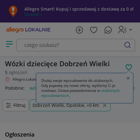
Allegro Smart! Kupuj i sprzedawaj z dostawą za 0 zł
Sprawdź »
Otwórz menu z kategoriami
szukaj
Wózki dziecięce Dobrzeń Wielki
POL
5
ogłoszeń
Zamkn
Allegro Lokalnie
Dziecko
Wózki
Dodaj swoje wyszukiwania do ulubionych.
Gdy pojawią się nowe oferty, wyślemy Ci je
Podobne:
wózki
wózki do bramy przesuwnej
wózki kuchen
mailowo. Ustaw powiadomienia w
ulubionych
wyszukiwaniach
.
Filtruj
Dobrzeń Wielki, Opolskie, +0 km
Ogłoszenia