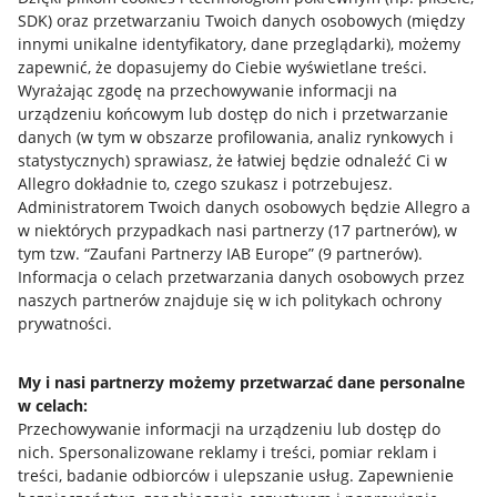
SDK)
oraz przetwarzaniu Twoich danych osobowych
(między
innymi unikalne identyfikatory, dane przeglądarki)
, możemy
zapewnić, że dopasujemy do Ciebie wyświetlane treści.
Wyrażając zgodę na przechowywanie informacji na
urządzeniu końcowym lub dostęp do nich i przetwarzanie
danych (w tym w obszarze profilowania, analiz rynkowych i
statystycznych) sprawiasz, że łatwiej będzie odnaleźć Ci w
Allegro dokładnie to, czego szukasz i potrzebujesz.
Administratorem Twoich danych osobowych będzie Allegro a
w niektórych przypadkach nasi partnerzy (
17
partnerów
), w
tym tzw. “Zaufani Partnerzy IAB Europe” (
9
partnerów
).
Przydatne informacje
Informacja o celach przetwarzania danych osobowych przez
naszych partnerów znajduje się w ich politykach ochrony
prywatności.
Jak to działa
Napisz do nas
My i nasi partnerzy możemy przetwarzać dane personalne
w celach:
Allegro Gadane dla sprzedających
Przechowywanie informacji na urządzeniu lub dostęp do
Allegro Gadane dla kupujących
nich
.
Spersonalizowane reklamy i treści, pomiar reklam i
treści, badanie odbiorców i ulepszanie usług
.
Zapewnienie
Mapa miejscowości