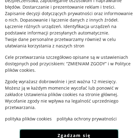
bezpieczeństwa, zapobieganie oszustwom i naprawianie
błędów
.
Dostarczanie i prezentowanie reklam i treści
.
Informacje prawne
Zapisanie decyzji dotyczących prywatności oraz informowanie
o nich
.
Dopasowanie i łączenie danych z innych źródeł
.
Regulamin
Łączenie różnych urządzeń
.
Identyfikacja urządzeń na
podstawie informacji przesyłanych automatycznie
.
Polityka plików "cookies"
Twoje dane personalne przetwarzamy również w celu
ułatwiania korzystania z naszych stron
Ustawienia plików "cookies"
Cele przetwarzania szczegółowo opisane są w ustawieniach
Udostępnianie lokalizacji
dostępnych pod przyciskiem: “ZMIENIAM ZGODY” i w Polityce
Informacje dla Aktu o Usługach Cyfrowych
plików cookies.
Zgodę wyrażasz dobrowolnie i jest ważna 12 miesięcy.
Pobierz aplikację
Możesz ją w każdym momencie wycofać lub ponowić w
zakładce
Ustawienia plików cookies
na stronie głównej.
Wycofanie zgody nie wpływa na legalność uprzedniego
przetwarzania.
polityka plików cookies
polityka ochrony prywatności
Zgadzam się