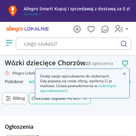
Allegro Smart! Kupuj i sprzedawaj z dostawą za 0 zł
Sprawdź »
Otwórz menu z kategoriami
szukaj
Wózki dziecięce Chorzów
23
ogłoszenia
POL
Allegro Lokalnie
Dziecko
Wózki
Zamkn
Dodaj swoje wyszukiwania do ulubionych.
Gdy pojawią się nowe oferty, wyślemy Ci je
Podobne:
wózki
wózki do bramy przesuwnej
wózki kuchen
mailowo. Ustaw powiadomienia w
ulubionych
wyszukiwaniach
.
Filtruj
Chorzów, Śląskie, +0 km
Ogłoszenia