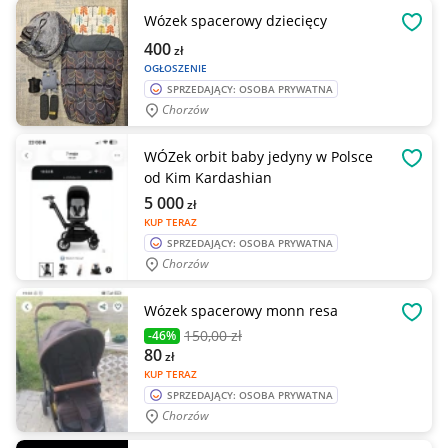
Wózek spacerowy dziecięcy
OBSE
400
zł
OGŁOSZENIE
SPRZEDAJĄCY: OSOBA PRYWATNA
Chorzów
WÓZek orbit baby jedyny w Polsce
OBSE
od Kim Kardashian
5 000
zł
KUP TERAZ
SPRZEDAJĄCY: OSOBA PRYWATNA
Chorzów
Wózek spacerowy monn resa
OBSE
150
,00 zł
-46%
80
zł
KUP TERAZ
SPRZEDAJĄCY: OSOBA PRYWATNA
Chorzów