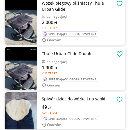
Wózek biegowy bliźniaczy Thule
OBSE
Urban Glide
do negocjacji
2 000
zł
KUP TERAZ
SPRZEDAJĄCY: OSOBA PRYWATNA
Chorzów
Thule Urban Glide Double
OBSE
do negocjacji
1 900
zł
KUP TERAZ
SPRZEDAJĄCY: OSOBA PRYWATNA
Chorzów
Śpiwór dziecido wózka i na sanki
OBSE
49
zł
KUP TERAZ
SPRZEDAJĄCY: OSOBA PRYWATNA
Chorzów