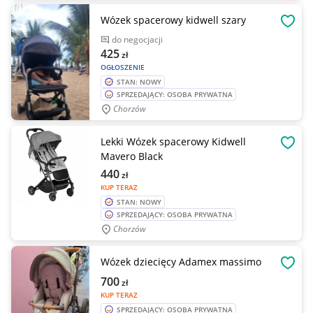
Wózek spacerowy kidwell szary
OBSE
do negocjacji
425
zł
OGŁOSZENIE
STAN: NOWY
SPRZEDAJĄCY: OSOBA PRYWATNA
Chorzów
Lekki Wózek spacerowy Kidwell
OBSE
Mavero Black
440
zł
KUP TERAZ
STAN: NOWY
SPRZEDAJĄCY: OSOBA PRYWATNA
Chorzów
Wózek dziecięcy Adamex massimo
OBSE
700
zł
KUP TERAZ
SPRZEDAJĄCY: OSOBA PRYWATNA