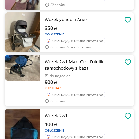
Chorzów
Wózek gondola Anex
OBSE
350
zł
OGŁOSZENIE
SPRZEDAJĄCY: OSOBA PRYWATNA
Chorzów, Stary Chorzów
Wózek 2w1 Maxi Cosi Fotelik
OBSE
samochodowy z baza
do negocjacji
900
zł
KUP TERAZ
SPRZEDAJĄCY: OSOBA PRYWATNA
Chorzów
Wózek 2w1
OBSE
100
zł
OGŁOSZENIE
SPRZEDAJĄCY: OSOBA PRYWATNA