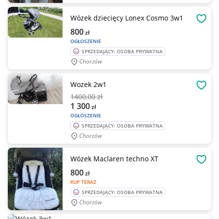
Wózek dziecięcy Lonex Cosmo 3w1
OBSE
800
zł
OGŁOSZENIE
SPRZEDAJĄCY: OSOBA PRYWATNA
Chorzów
Wozek 2w1
OBSE
1400
,00 zł
1 300
zł
OGŁOSZENIE
SPRZEDAJĄCY: OSOBA PRYWATNA
Chorzów
Wózek Maclaren techno XT
OBSE
800
zł
KUP TERAZ
SPRZEDAJĄCY: OSOBA PRYWATNA
Chorzów