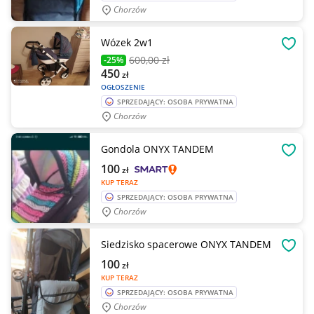
Chorzów
Wózek 2w1
OBSE
600
,00 zł
-25%
450
zł
OGŁOSZENIE
SPRZEDAJĄCY: OSOBA PRYWATNA
Chorzów
Gondola ONYX TANDEM
OBSE
100
zł
KUP TERAZ
SPRZEDAJĄCY: OSOBA PRYWATNA
Chorzów
Siedzisko spacerowe ONYX TANDEM
OBSE
100
zł
KUP TERAZ
SPRZEDAJĄCY: OSOBA PRYWATNA
Chorzów