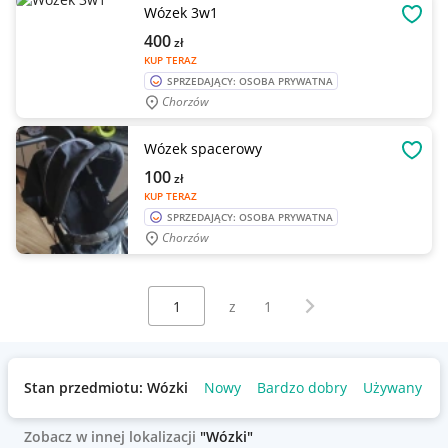
Wózek 3w1
OBSE
400
zł
KUP TERAZ
SPRZEDAJĄCY: OSOBA PRYWATNA
Chorzów
Wózek spacerowy
OBSE
100
zł
KUP TERAZ
SPRZEDAJĄCY: OSOBA PRYWATNA
Chorzów
Wybierz stronę:
Następna strona
z
1
Stan przedmiotu: Wózki
Nowy
Bardzo dobry
Używany
Zobacz w innej lokalizacji
"Wózki"