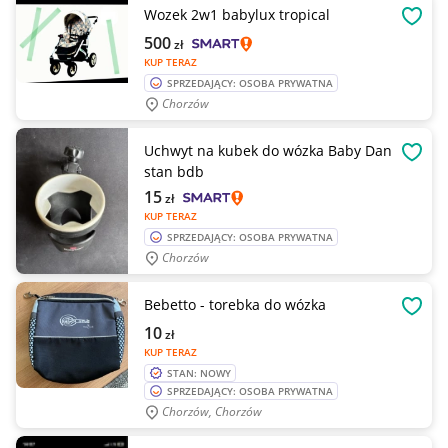
Wozek 2w1 babylux tropical
OBSE
500
zł
KUP TERAZ
SPRZEDAJĄCY: OSOBA PRYWATNA
Chorzów
Uchwyt na kubek do wózka Baby Dan
OBSE
stan bdb
15
zł
KUP TERAZ
SPRZEDAJĄCY: OSOBA PRYWATNA
Chorzów
Bebetto - torebka do wózka
OBSE
10
zł
KUP TERAZ
STAN: NOWY
SPRZEDAJĄCY: OSOBA PRYWATNA
Chorzów, Chorzów