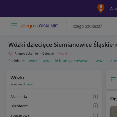
All
Otwórz menu z kategoriami
Wózki dziecięce Siemianowice Śląskie
19
Allegro Lokalnie
Dziecko
Wózki
Podobne:
wózki
wózki do bramy przesuwnej
wózki kuch
Wózki
Wido
wróć do
Dziecko
Akcesoria
3
Og
Bliźniacze
1
Spacerowe
5