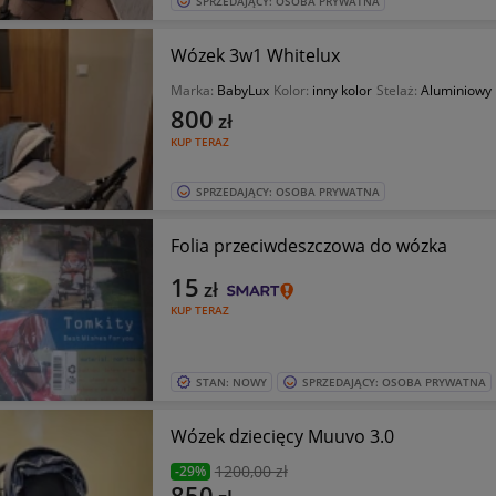
SPRZEDAJĄCY: OSOBA PRYWATNA
Wózek 3w1 Whitelux
Marka:
BabyLux
Kolor:
inny kolor
Stelaż:
Aluminiowy
800
zł
KUP TERAZ
SPRZEDAJĄCY: OSOBA PRYWATNA
Folia przeciwdeszczowa do wózka
15
zł
KUP TERAZ
STAN: NOWY
SPRZEDAJĄCY: OSOBA PRYWATNA
Wózek dziecięcy Muuvo 3.0
1200
,00 zł
-29%
850