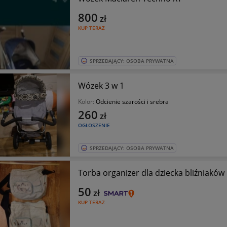
800
zł
KUP TERAZ
SPRZEDAJĄCY: OSOBA PRYWATNA
Wózek 3 w 1
Kolor:
Odcienie szarości i srebra
260
zł
OGŁOSZENIE
SPRZEDAJĄCY: OSOBA PRYWATNA
Torba organizer dla dziecka bliźniaków
50
zł
KUP TERAZ