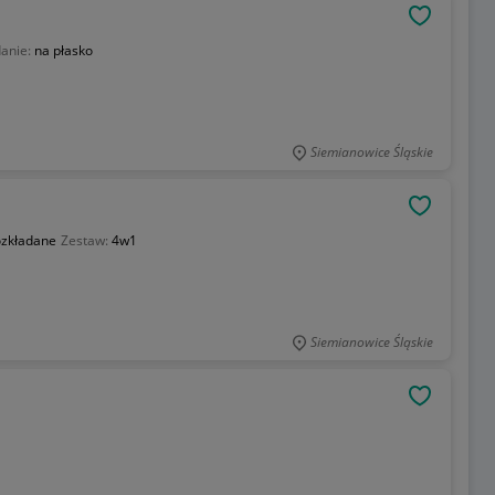
OBSERWU
danie:
na płasko
Siemianowice Śląskie
OBSERWU
zkładane
Zestaw:
4w1
Siemianowice Śląskie
OBSERWU