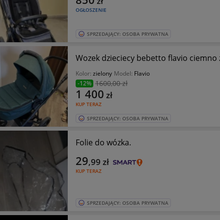
zł
OGŁOSZENIE
SPRZEDAJĄCY: OSOBA PRYWATNA
Wozek dzieciecy bebetto flavio ciemno 
Kolor:
zielony
Model:
Flavio
1600
,00 zł
-12%
1 400
zł
KUP TERAZ
SPRZEDAJĄCY: OSOBA PRYWATNA
Folie do wózka.
29
,99
zł
KUP TERAZ
SPRZEDAJĄCY: OSOBA PRYWATNA