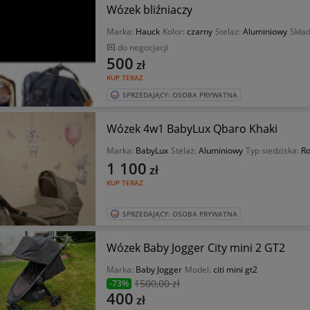
Wózek bliźniaczy
Marka:
Hauck
Kolor:
czarny
Stelaż:
Aluminiowy
Skła
do negocjacji
500
zł
KUP TERAZ
SPRZEDAJĄCY: OSOBA PRYWATNA
Wózek 4w1 BabyLux Qbaro Khaki
Marka:
BabyLux
Stelaż:
Aluminiowy
Typ siedziska:
Ro
1 100
zł
KUP TERAZ
SPRZEDAJĄCY: OSOBA PRYWATNA
Wózek Baby Jogger City mini 2 GT2
Marka:
Baby Jogger
Model:
citi mini gt2
1500
,00 zł
-73%
400
zł