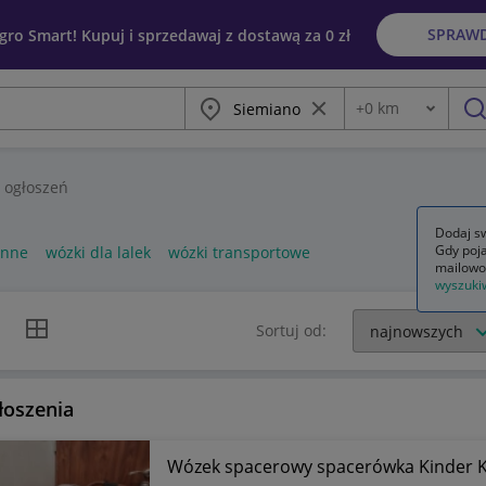
SPRAW
egro Smart! Kupuj i sprzedawaj z dostawą za 0 zł
Miasto
Wyczyść frazę
+
0
km
Odległość
szu
ogłoszeń
Dodaj sw
Gdy poja
enne
wózki dla lalek
wózki transportowe
mailowo
wyszuki
k listy
Widok siatki
Sortuj od:
łoszenia
Wózek spacerowy spacerówka Kinder K