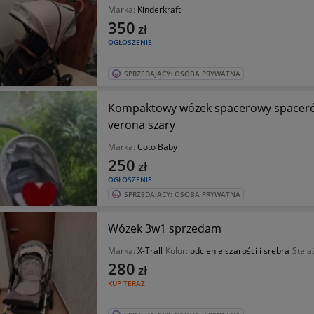
Marka:
Kinderkraft
350
zł
OGŁOSZENIE
SPRZEDAJĄCY: OSOBA PRYWATNA
Kompaktowy wózek spacerowy spacer
verona szary
Marka:
Coto Baby
250
zł
OGŁOSZENIE
SPRZEDAJĄCY: OSOBA PRYWATNA
Wózek 3w1 sprzedam
Marka:
X-Trall
Kolor:
odcienie szarości i srebra
Stela
280
zł
KUP TERAZ