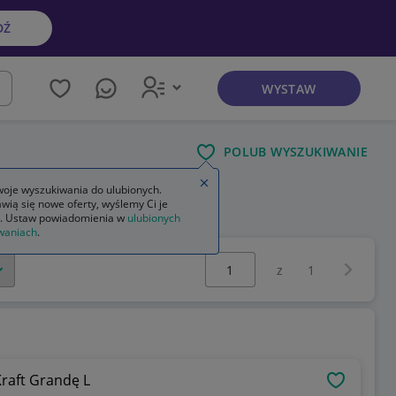
DŹ
WYSTAW
kaj
POLUB WYSZUKIWANIE
Zamknij wskazówkę
oje wyszukiwania do ulubionych.
wią się nowe oferty, wyślemy Ci je
. Ustaw powiadomienia w
ulubionych
waniach
.
Wybierz stronę:
Następna 
z
1
raft Grandę L
OBSERWU