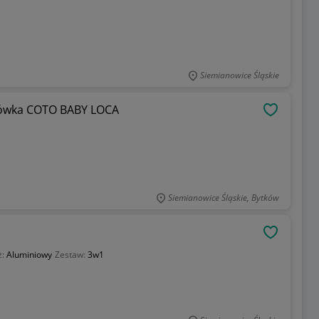
Siemianowice Śląskie
ówka COTO BABY LOCA
OBSERWU
Siemianowice Śląskie, Bytków
OBSERWU
ż:
Aluminiowy
Zestaw:
3w1