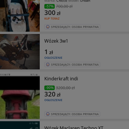
Marka:
Chicco
Model:
Urban
700
,00 zł
-57%
300
zł
KUP TERAZ
SPRZEDAJĄCY: OSOBA PRYWATNA
Wózek 3w1
1
zł
OGŁOSZENIE
SPRZEDAJĄCY: OSOBA PRYWATNA
Kinderkraft indi
3200
,00 zł
-90%
320
zł
OGŁOSZENIE
SPRZEDAJĄCY: OSOBA PRYWATNA
Wózek Maclaren Techno XT