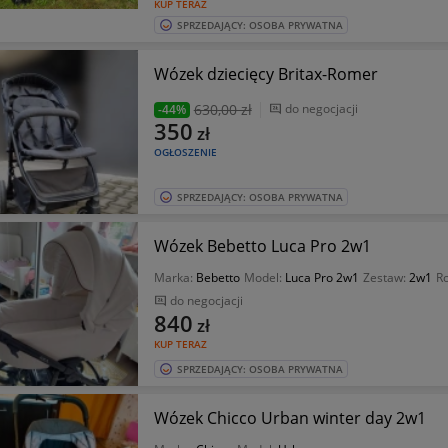
KUP TERAZ
SPRZEDAJĄCY: OSOBA PRYWATNA
Wózek dziecięcy Britax-Romer
630
,00 zł
do negocjacji
-44%
350
zł
OGŁOSZENIE
SPRZEDAJĄCY: OSOBA PRYWATNA
Wózek Bebetto Luca Pro 2w1
Marka:
Bebetto
Model:
Luca Pro 2w1
Zestaw:
2w1
Ro
do negocjacji
840
zł
KUP TERAZ
SPRZEDAJĄCY: OSOBA PRYWATNA
Wózek Chicco Urban winter day 2w1