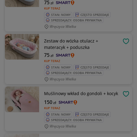
75
zł
KUP TERAZ
STAN: NOWY
CZĘSTO SPRZEDAJE
SPRZEDAJĄCY: OSOBA PRYWATNA
Wręczyca Wielka
Zestaw do wózka otulacz +
OBSE
materacyk + poduszka
75
zł
KUP TERAZ
STAN: NOWY
CZĘSTO SPRZEDAJE
SPRZEDAJĄCY: OSOBA PRYWATNA
Wręczyca Wielka
Muślinowy wkład do gondoli + kocyk
OBSE
150
zł
KUP TERAZ
STAN: NOWY
CZĘSTO SPRZEDAJE
SPRZEDAJĄCY: OSOBA PRYWATNA
Wręczyca Wielka