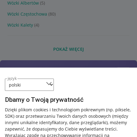
Wózki Albertów
(5)
Wózki Częstochowa
(80)
Wózki Kalety
(4)
POKAŻ WIĘCEJ
język
Dbamy o Twoją prywatność
Dzięki plikom cookies i technologiom pokrewnym
(np. piksele,
SDK)
oraz przetwarzaniu Twoich danych osobowych
(między
innymi unikalne identyfikatory, dane przeglądarki)
, możemy
zapewnić, że dopasujemy do Ciebie wyświetlane treści.
Wyrażając zgodę na przechowywanie informacji na