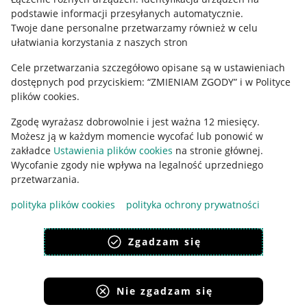
podstawie informacji przesyłanych automatycznie
.
Polityka plików "cookies"
Twoje dane personalne przetwarzamy również w celu
ułatwiania korzystania z naszych stron
Ustawienia plików "cookies"
Cele przetwarzania szczegółowo opisane są w ustawieniach
Udostępnianie lokalizacji
dostępnych pod przyciskiem: “ZMIENIAM ZGODY” i w Polityce
Informacje dla Aktu o Usługach Cyfrowych
plików cookies.
Zgodę wyrażasz dobrowolnie i jest ważna 12 miesięcy.
Pobierz aplikację
Możesz ją w każdym momencie wycofać lub ponowić w
zakładce
Ustawienia plików cookies
na stronie głównej.
Wycofanie zgody nie wpływa na legalność uprzedniego
przetwarzania.
polityka plików cookies
polityka ochrony prywatności
Zgadzam się
Nie zgadzam się
Korzystanie z serwisu oznacza akceptację
regulaminu
.