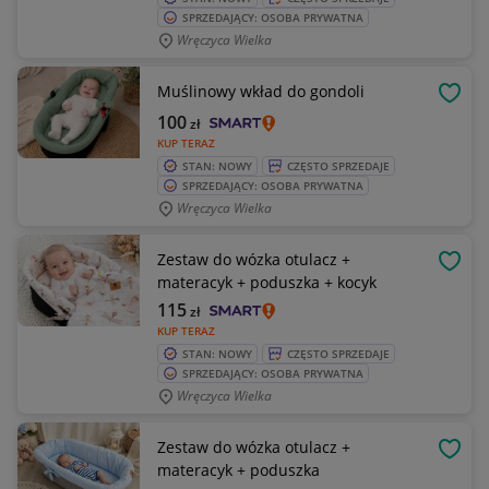
SPRZEDAJĄCY: OSOBA PRYWATNA
Wręczyca Wielka
Muślinowy wkład do gondoli
OBSE
100
zł
KUP TERAZ
STAN: NOWY
CZĘSTO SPRZEDAJE
SPRZEDAJĄCY: OSOBA PRYWATNA
Wręczyca Wielka
Zestaw do wózka otulacz +
OBSE
materacyk + poduszka + kocyk
115
zł
KUP TERAZ
STAN: NOWY
CZĘSTO SPRZEDAJE
SPRZEDAJĄCY: OSOBA PRYWATNA
Wręczyca Wielka
Zestaw do wózka otulacz +
OBSE
materacyk + poduszka