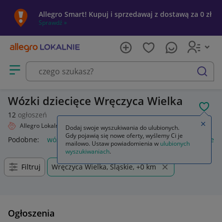
Allegro Smart! Kupuj i sprzedawaj z dostawą za 0 zł
Sprawdź »
Otwórz menu z kategoriami
szukaj
Wózki dziecięce Wręczyca Wielka
POL
12
ogłoszeń
Zamkn
Allegro Lokalnie
Dziecko
Wózki
Dodaj swoje wyszukiwania do ulubionych.
Gdy pojawią się nowe oferty, wyślemy Ci je
Podobne:
wózki
wózki do bramy przesuwnej
wózki kuchen
mailowo. Ustaw powiadomienia w
ulubionych
wyszukiwaniach
.
Filtruj
Wręczyca Wielka, Śląskie, +0 km
Ogłoszenia