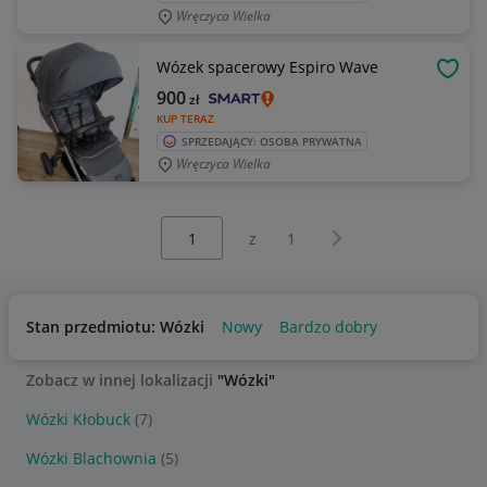
Wręczyca Wielka
Wózek spacerowy Espiro Wave
OBSE
900
zł
KUP TERAZ
SPRZEDAJĄCY: OSOBA PRYWATNA
Wręczyca Wielka
Wybierz stronę:
Następna strona
z
1
Stan przedmiotu: Wózki
Nowy
Bardzo dobry
Zobacz w innej lokalizacji
"Wózki"
Wózki Kłobuck
(7)
Wózki Blachownia
(5)