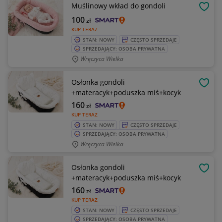
Muślinowy wkład do gondoli
OBSE
100
zł
KUP TERAZ
STAN: NOWY
CZĘSTO SPRZEDAJE
SPRZEDAJĄCY: OSOBA PRYWATNA
Wręczyca Wielka
Osłonka gondoli
OBSE
+materacyk+poduszka miś+kocyk
160
zł
KUP TERAZ
STAN: NOWY
CZĘSTO SPRZEDAJE
SPRZEDAJĄCY: OSOBA PRYWATNA
Wręczyca Wielka
Osłonka gondoli
OBSE
+materacyk+poduszka miś+kocyk
160
zł
KUP TERAZ
STAN: NOWY
CZĘSTO SPRZEDAJE
SPRZEDAJĄCY: OSOBA PRYWATNA