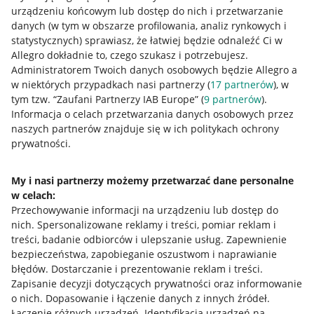
urządzeniu końcowym lub dostęp do nich i przetwarzanie
danych (w tym w obszarze profilowania, analiz rynkowych i
statystycznych) sprawiasz, że łatwiej będzie odnaleźć Ci w
Allegro dokładnie to, czego szukasz i potrzebujesz.
Administratorem Twoich danych osobowych będzie Allegro a
w niektórych przypadkach nasi partnerzy (
17
partnerów
), w
tym tzw. “Zaufani Partnerzy IAB Europe” (
9
partnerów
).
Przydatne informacje
Informacja o celach przetwarzania danych osobowych przez
naszych partnerów znajduje się w ich politykach ochrony
prywatności.
Jak to działa
Napisz do nas
My i nasi partnerzy możemy przetwarzać dane personalne
w celach:
Allegro Gadane dla sprzedających
Przechowywanie informacji na urządzeniu lub dostęp do
Allegro Gadane dla kupujących
nich
.
Spersonalizowane reklamy i treści, pomiar reklam i
treści, badanie odbiorców i ulepszanie usług
.
Zapewnienie
Mapa miejscowości
bezpieczeństwa, zapobieganie oszustwom i naprawianie
błędów
.
Dostarczanie i prezentowanie reklam i treści
.
Informacje prawne
Zapisanie decyzji dotyczących prywatności oraz informowanie
o nich
.
Dopasowanie i łączenie danych z innych źródeł
.
Regulamin
Łączenie różnych urządzeń
.
Identyfikacja urządzeń na