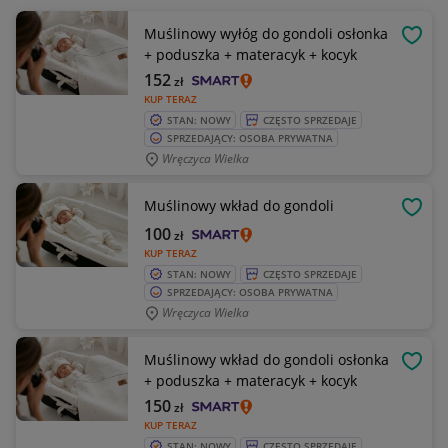
Muślinowy wyłóg do gondoli osłonka
OBSE
+ poduszka + materacyk + kocyk
152
zł
KUP TERAZ
STAN: NOWY
CZĘSTO SPRZEDAJE
SPRZEDAJĄCY: OSOBA PRYWATNA
Wręczyca Wielka
Muślinowy wkład do gondoli
OBSE
100
zł
KUP TERAZ
STAN: NOWY
CZĘSTO SPRZEDAJE
SPRZEDAJĄCY: OSOBA PRYWATNA
Wręczyca Wielka
Muślinowy wkład do gondoli osłonka
OBSE
+ poduszka + materacyk + kocyk
150
zł
KUP TERAZ
STAN: NOWY
CZĘSTO SPRZEDAJE