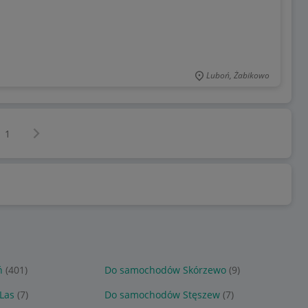
Luboń, Żabikowo
Następna strona
z
1
ń
(401)
Do samochodów Skórzewo
(9)
Las
(7)
Do samochodów Stęszew
(7)