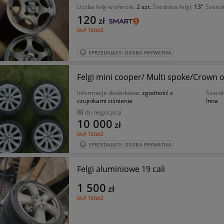
Liczba felg w ofercie:
2 szt.
Średnica felgi:
13"
Szerok
120
zł
KUP TERAZ
SPRZEDAJĄCY: OSOBA PRYWATNA
Felgi mini cooper/ Multi spoke/Crown
Informacje dodatkowe:
zgodność z
Szerok
czujnikami ciśnienia
Inna
do negocjacji
10 000
zł
KUP TERAZ
SPRZEDAJĄCY: OSOBA PRYWATNA
Felgi aluminiowe 19 cali
1 500
zł
KUP TERAZ