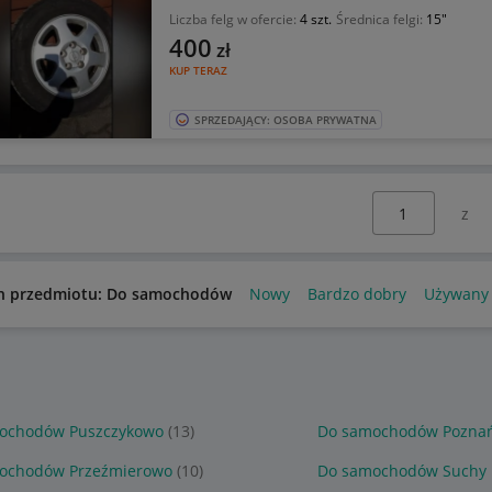
Liczba felg w ofercie:
4 szt.
Średnica felgi:
15"
400
zł
KUP TERAZ
SPRZEDAJĄCY: OSOBA PRYWATNA
Wybierz stronę:
n przedmiotu: Do samochodów
Nowy
Bardzo dobry
Używany
ochodów Puszczykowo
(13)
Do samochodów Pozna
ochodów Przeźmierowo
(10)
Do samochodów Suchy 