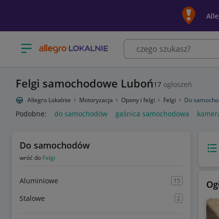
All
Otwórz menu z kategoriami
Felgi samochodowe Luboń
17
ogłoszeń
Allegro Lokalnie
Motoryzacja
Opony i felgi
Felgi
Do samoch
Podobne:
do samochodów
gaśnica samochodowa
kamer
Do samochodów
Wido
wróć do
Felgi
Aluminiowe
15
Og
Stalowe
2