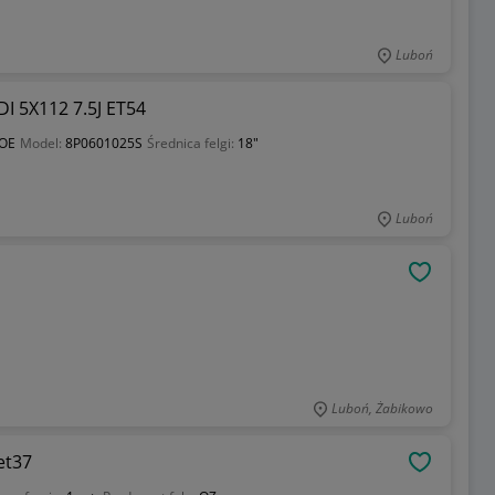
Luboń
 5X112 7.5J ET54
 OE
Model:
8P0601025S
Średnica felgi:
18"
Luboń
OBSERWU
Luboń, Żabikowo
et37
OBSERWU