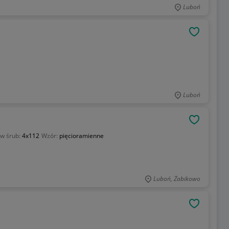
Luboń
OBSERWU
Luboń
OBSERWU
w śrub:
4x112
Wzór:
pięcioramienne
Luboń, Żabikowo
OBSERWU