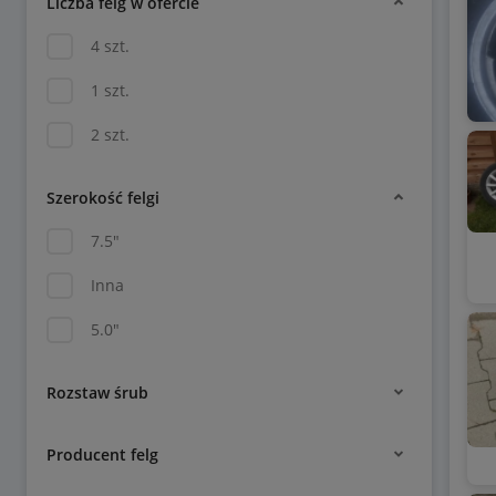
Liczba felg w ofercie
4 szt.
1 szt.
2 szt.
Szerokość felgi
7.5"
Inna
5.0"
Rozstaw śrub
Producent felg