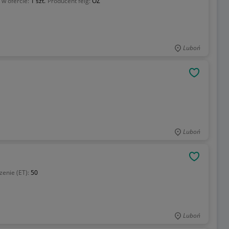
g w ofercie:
1 szt.
Producent felg:
OZ
Luboń
OBSERWU
Luboń
OBSERWU
enie (ET):
50
Luboń