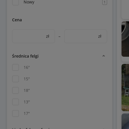
Nowy
1
Cena
zł
–
zł
Średnica felgi
16"
15"
18"
13"
17"