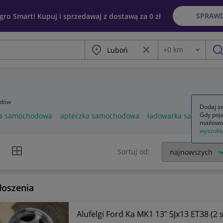
SPRAW
egro Smart! Kupuj i sprzedawaj z dostawą za 0 zł
Miasto
Wyczyść frazę
+
0
km
Odległość
szu
odów
Dodaj sw
Gdy poja
a samochodowa
apteczka samochodowa
ładowarka samochod
mailowo
wyszuki
k listy
Widok siatki
Sortuj od:
łoszenia
Alufelgi Ford Ka MK1 13" 5Jx13 ET38 (2 s