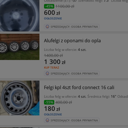
Odsadzenie (ET):
-37
Szerokość felgi:
7.5"
Liczba fel
1100
,00 zł
-45%
600
zł
OGŁOSZENIE
SPRZEDAJĄCY: OSOBA PRYWATNA
Alufelgi z oponami do opla
Liczba felg w ofercie:
4 szt.
1400
,00 zł
1 300
zł
KUP TERAZ
SPRZEDAJĄCY: OSOBA PRYWATNA
Felgi kpl 4szt ford connect 16 cali
Liczba felg w ofercie:
4 szt.
Średnica felgi:
16"
Odsadz
400
,00 zł
-55%
180
zł
OGŁOSZENIE
SPRZEDAJĄCY: OSOBA PRYWATNA