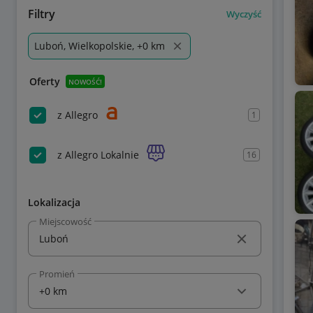
Filtry
Wyczyść
Luboń, Wielkopolskie, +0 km
Oferty
NOWOŚĆ!
z Allegro
1
z Allegro Lokalnie
16
Lokalizacja
Miejscowość
Promień