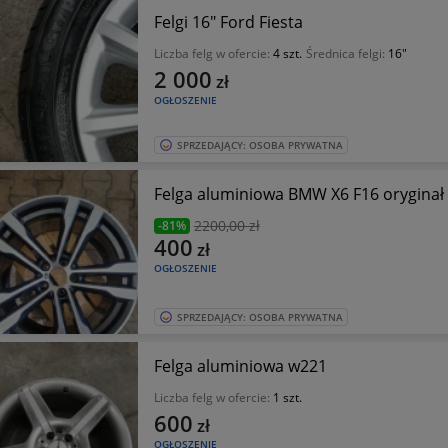
Felgi 16" Ford Fiesta
Liczba felg w ofercie:
4 szt.
Średnica felgi:
16"
2 000
zł
OGŁOSZENIE
SPRZEDAJĄCY: OSOBA PRYWATNA
Felga aluminiowa BMW X6 F16 oryginał
2200
,00 zł
-81%
400
zł
OGŁOSZENIE
SPRZEDAJĄCY: OSOBA PRYWATNA
Felga aluminiowa w221
Liczba felg w ofercie:
1 szt.
600
zł
OGŁOSZENIE