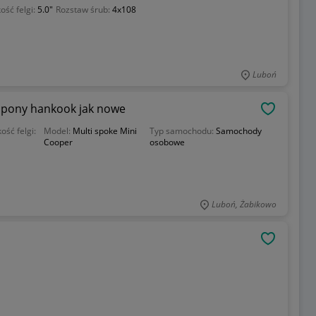
ość felgi:
5.0"
Rozstaw śrub:
4x108
Luboń
 opony hankook jak nowe
OBSERWU
ość felgi:
Model:
Multi spoke Mini
Typ samochodu:
Samochody
Cooper
osobowe
Luboń, Żabikowo
OBSERWU