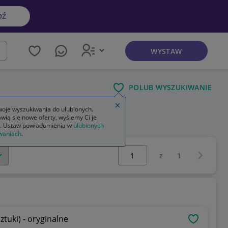
DŹ
WYSTAW
kaj
POLUB WYSZUKIWANIE
Zamknij wskazówkę
oje wyszukiwania do ulubionych.
wią się nowe oferty, wyślemy Ci je
owa
. Ustaw powiadomienia w
ulubionych
waniach
.
Wybierz stronę:
Następna 
z
1
ztuki) - oryginalne
OBSERWU