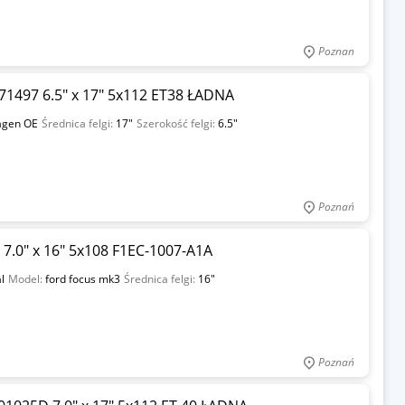
Poznan
1497 6.5" x 17" 5x112 ET38 ŁADNA
agen OE
Średnica felgi:
17"
Szerokość felgi:
6.5"
Poznań
 7.0" x 16" 5x108 F1EC-1007-A1A
l
Model:
ford focus mk3
Średnica felgi:
16"
Poznań