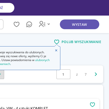
DŹ
WYSTAW
kaj
POLUB WYSZUKIWANIE
Zamknij wskazówkę
oje wyszukiwania do ulubionych.
wią się nowe oferty, wyślemy Ci je
owa
. Ustaw powiadomienia w
ulubionych
waniach
.
Wybierz stronę:
Następna 
z
7
OBSERWU
oda, VW - 4 sztuki KOMPLET