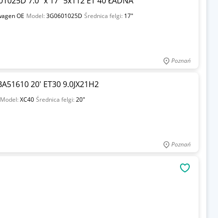
1025D 7.0" x 17" 5x112 ET 40 ŁADNA
wagen OE
Model:
3G0601025D
Średnica felgi:
17"
Poznań
A51610 20' ET30 9.0JX21H2
Model:
XC40
Średnica felgi:
20"
Poznań
OBSERWU