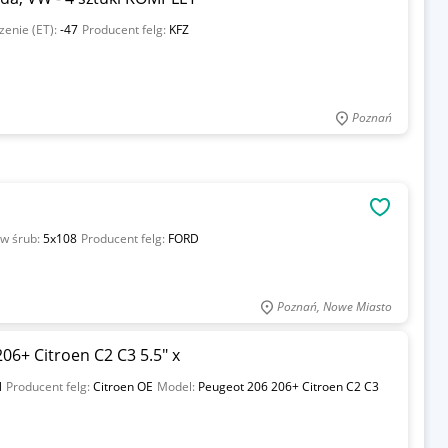
enie (ET):
-47
Producent felg:
KFZ
Poznań
OBSERWU
w śrub:
5x108
Producent felg:
FORD
Poznań, Nowe Miasto
06+ Citroen C2 C3 5.5" x
N
Producent felg:
Citroen OE
Model:
Peugeot 206 206+ Citroen C2 C3