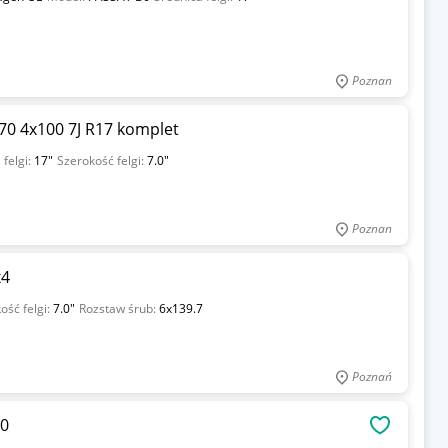
Poznan
0 4x100 7J R17 komplet
 felgi:
17"
Szerokość felgi:
7.0"
Poznan
x4
ość felgi:
7.0"
Rozstaw śrub:
6x139.7
Poznań
00
OBSERWU