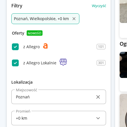
Filtry
Wyczyść
Poznań, Wielkopolskie, +0 km
Oferty
NOWOŚĆ!
Og
z Allegro
101
z Allegro Lokalnie
301
Lokalizacja
Miejscowość
Promień