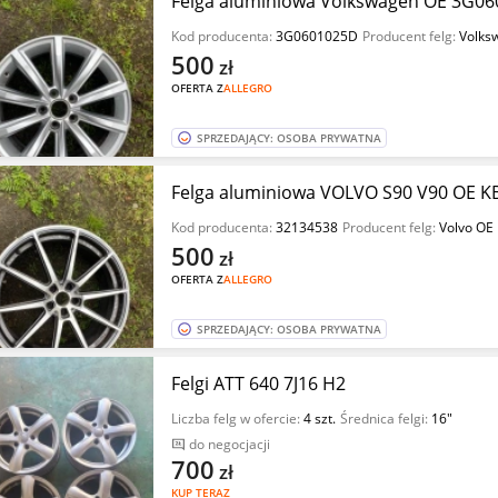
Felga aluminiowa Volkswagen OE 3G060
Kod producenta:
3G0601025D
Producent felg:
Volks
500
zł
OFERTA Z
ALLEGRO
SPRZEDAJĄCY: OSOBA PRYWATNA
Felga aluminiowa VOLVO S90 V90 OE KB
Kod producenta:
32134538
Producent felg:
Volvo OE
500
zł
OFERTA Z
ALLEGRO
SPRZEDAJĄCY: OSOBA PRYWATNA
Felgi ATT 640 7J16 H2
Liczba felg w ofercie:
4 szt.
Średnica felgi:
16"
do negocjacji
700
zł
KUP TERAZ