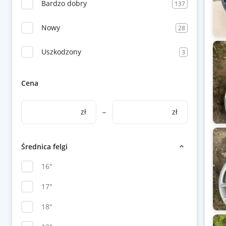
Bardzo dobry
137
Nowy
28
Uszkodzony
3
Cena
zł
–
zł
Średnica felgi
16"
17"
18"