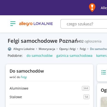
All
Otwórz menu z kategoriami
Felgi samochodowe Poznań
402
ogłoszenia
Allegro Lokalnie
Motoryzacja
Opony i felgi
Felgi
Do samoch
Podobne:
do samochodów
gaśnica samochodowa
kamer
Do samochodów
Wido
wróć do
Felgi
Aluminiowe
344
Og
Stalowe
58