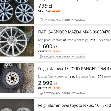
799
zł
OFERTA Z
ALLEGRO
SPRZEDAJĄCY: OSOBA PRYWATNA
FIAT124 SPIDER MAZDA MX-5 996594707
Kod producenta:
fiat
Producent felg:
Fiat OE
Średnica
1 600
zł
OFERTA Z
ALLEGRO
SPRZEDAJĄCY: OSOBA PRYWATNA
Felga stalowa 15 FORD RANGER Felgi 4
Liczba felg w ofercie:
4 szt.
Średnica felgi:
17"
Szerok
2 999
zł
OFERTA Z
ALLEGRO
SPRZEDAJĄCY: OSOBA PRYWATNA
Felgi aluminiowe toyota lexus. 16 . 5x1