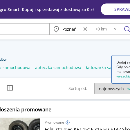
SPRAW
egro Smart! Kupuj i sprzedawaj z dostawą za 0 zł
Miasto
Wyczyść frazę
+
0
km
Odległość
szu
odów
Dodaj sw
Gdy poja
a samochodowa
apteczka samochodowa
ładowarka samochod
mailowo
wyszuki
k listy
Widok siatki
Sortuj od:
łoszenia promowane
Promowane
Felgi stalowe KFZ 15" 6Jx15 H2 ET47 Sk