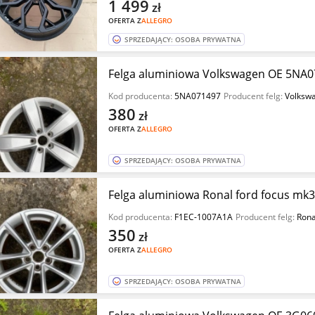
1 499
zł
OFERTA Z
ALLEGRO
SPRZEDAJĄCY: OSOBA PRYWATNA
Felga aluminiowa Volkswagen OE 5NA07
Kod producenta:
5NA071497
Producent felg:
Volksw
380
zł
OFERTA Z
ALLEGRO
SPRZEDAJĄCY: OSOBA PRYWATNA
Felga aluminiowa Ronal ford focus mk3
Kod producenta:
F1EC-1007A1A
Producent felg:
Rona
350
zł
OFERTA Z
ALLEGRO
SPRZEDAJĄCY: OSOBA PRYWATNA