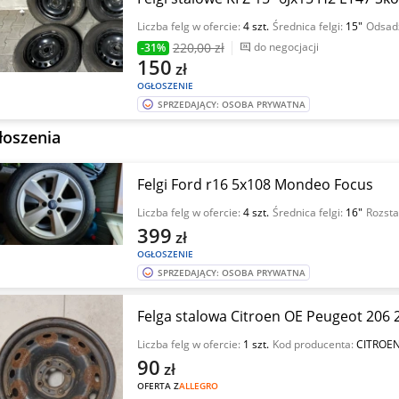
Liczba felg w ofercie:
4 szt.
Średnica felgi:
15"
Odsadz
220
,00 zł
do negocjacji
-31%
150
zł
OGŁOSZENIE
SPRZEDAJĄCY: OSOBA PRYWATNA
łoszenia
Felgi Ford r16 5x108 Mondeo Focus
Liczba felg w ofercie:
4 szt.
Średnica felgi:
16"
Rozsta
399
zł
OGŁOSZENIE
SPRZEDAJĄCY: OSOBA PRYWATNA
Felga stalowa Citroen OE Peugeot 206 2
Liczba felg w ofercie:
1 szt.
Kod producenta:
CITROE
90
zł
OFERTA Z
ALLEGRO