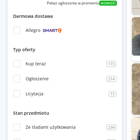
Pokaż ogłoszenia w promieniu
NOWOŚĆ!
Darmowa dostawa
Allegro
Typ oferty
Kup teraz
173
Ogłoszenie
214
Licytacja
15
Stan przedmiotu
Ze śladami użytkowania
234