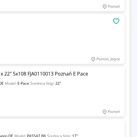
Poznań
OBSERWU
Poznań, Jeżyce
" x 22" 5x108 FJA0110013 Poznań E Pace
OE
Model:
E-Pace
Średnica felgi:
22"
Poznań
agen OE
Model:
PASSAT B6
Średnica felgi:
17"