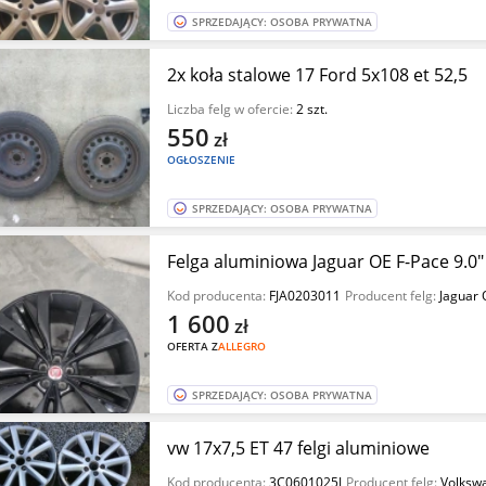
SPRZEDAJĄCY: OSOBA PRYWATNA
2x koła stalowe 17 Ford 5x108 et 52,5
Liczba felg w ofercie:
2 szt.
550
zł
OGŁOSZENIE
SPRZEDAJĄCY: OSOBA PRYWATNA
Felga aluminiowa Jaguar OE F-Pace 9.0
Kod producenta:
FJA0203011
Producent felg:
Jaguar 
1 600
zł
OFERTA Z
ALLEGRO
SPRZEDAJĄCY: OSOBA PRYWATNA
vw 17x7,5 ET 47 felgi aluminiowe
Kod producenta:
3C0601025J
Producent felg:
Volksw