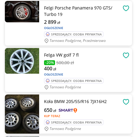
Felgi Porsche Panamera 970 GTS/
OBSE
Turbo 19
2 899
zł
OGŁOSZENIE
SPRZEDAJĄCY: OSOBA PRYWATNA
Tarnowo Podgórne, Przeźmierowo
Felga VW golf 7 fl
OBSE
500
,00 zł
-20%
400
zł
OGŁOSZENIE
SPRZEDAJĄCY: OSOBA PRYWATNA
Tarnowo Podgórne
Koła BMW 205/55/R16 7JX16H2
OBSE
650
zł
KUP TERAZ
SPRZEDAJĄCY: OSOBA PRYWATNA
Tarnowo Podgórne