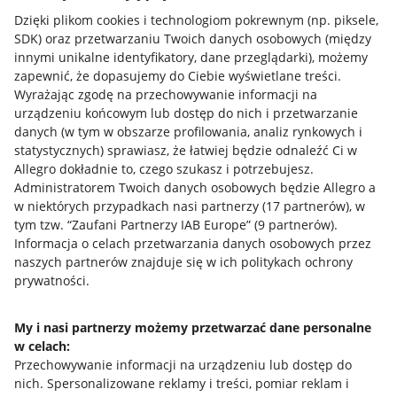
Dzięki plikom cookies i technologiom pokrewnym
(np. piksele,
SDK)
oraz przetwarzaniu Twoich danych osobowych
(między
innymi unikalne identyfikatory, dane przeglądarki)
, możemy
zapewnić, że dopasujemy do Ciebie wyświetlane treści.
Wyrażając zgodę na przechowywanie informacji na
urządzeniu końcowym lub dostęp do nich i przetwarzanie
danych (w tym w obszarze profilowania, analiz rynkowych i
statystycznych) sprawiasz, że łatwiej będzie odnaleźć Ci w
Allegro dokładnie to, czego szukasz i potrzebujesz.
Administratorem Twoich danych osobowych będzie Allegro a
w niektórych przypadkach nasi partnerzy (
17
partnerów
), w
tym tzw. “Zaufani Partnerzy IAB Europe” (
9
partnerów
).
Przydatne informacje
Informacja o celach przetwarzania danych osobowych przez
naszych partnerów znajduje się w ich politykach ochrony
prywatności.
Jak to działa
Napisz do nas
My i nasi partnerzy możemy przetwarzać dane personalne
w celach:
Allegro Gadane dla sprzedających
Przechowywanie informacji na urządzeniu lub dostęp do
Allegro Gadane dla kupujących
nich
.
Spersonalizowane reklamy i treści, pomiar reklam i