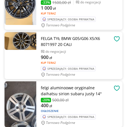
1500
,00 zł
do negocjacji
-33%
1 000
zł
KUP TERAZ
SPRZEDAJĄCY: OSOBA PRYWATNA
Tarnowo Podgórne
FELGA TYŁ BMW G05/G06 X5/X6
OBSE
8071997 20 CALI
do negocjacji
900
zł
KUP TERAZ
SPRZEDAJĄCY: OSOBA PRYWATNA
Tarnowo Podgórne
felgi aluminoowe oryginalne
OBSE
daihatsu sirion subaru justy 14"
500
,00 zł
-20%
400
zł
OGŁOSZENIE
SPRZEDAJĄCY: OSOBA PRYWATNA
Tarnowo Podgórne