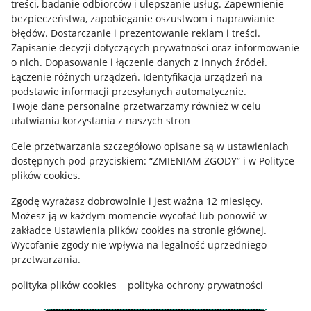
treści, badanie odbiorców i ulepszanie usług
.
Zapewnienie
Mapa miejscowości
bezpieczeństwa, zapobieganie oszustwom i naprawianie
błędów
.
Dostarczanie i prezentowanie reklam i treści
.
Informacje prawne
Zapisanie decyzji dotyczących prywatności oraz informowanie
o nich
.
Dopasowanie i łączenie danych z innych źródeł
.
Regulamin
Łączenie różnych urządzeń
.
Identyfikacja urządzeń na
podstawie informacji przesyłanych automatycznie
.
Polityka plików "cookies"
Twoje dane personalne przetwarzamy również w celu
ułatwiania korzystania z naszych stron
Ustawienia plików "cookies"
Cele przetwarzania szczegółowo opisane są w ustawieniach
Udostępnianie lokalizacji
dostępnych pod przyciskiem: “ZMIENIAM ZGODY” i w Polityce
Informacje dla Aktu o Usługach Cyfrowych
plików cookies.
Zgodę wyrażasz dobrowolnie i jest ważna 12 miesięcy.
Pobierz aplikację
Możesz ją w każdym momencie wycofać lub ponowić w
zakładce
Ustawienia plików cookies
na stronie głównej.
Wycofanie zgody nie wpływa na legalność uprzedniego
przetwarzania.
polityka plików cookies
polityka ochrony prywatności