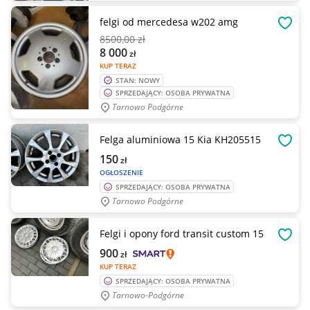
felgi od mercedesa w202 amg
OBSE
8500
,00 zł
8 000
zł
KUP TERAZ
STAN: NOWY
SPRZEDAJĄCY: OSOBA PRYWATNA
Tarnowo Podgórne
Felga aluminiowa 15 Kia KH205515
OBSE
150
zł
OGŁOSZENIE
SPRZEDAJĄCY: OSOBA PRYWATNA
Tarnowo Podgórne
Felgi i opony ford transit custom 15
OBSE
900
zł
KUP TERAZ
SPRZEDAJĄCY: OSOBA PRYWATNA
Tarnowo-Podgórne