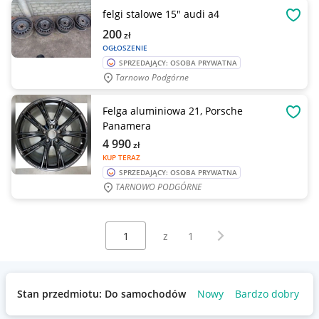
felgi stalowe 15" audi a4
OBSE
200
zł
OGŁOSZENIE
SPRZEDAJĄCY: OSOBA PRYWATNA
Tarnowo Podgórne
Felga aluminiowa 21, Porsche
OBSE
Panamera
4 990
zł
KUP TERAZ
SPRZEDAJĄCY: OSOBA PRYWATNA
TARNOWO PODGÓRNE
Wybierz stronę:
Następna strona
z
1
Stan przedmiotu: Do samochodów
Nowy
Bardzo dobry
U