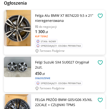
Ogłoszenia
Felga Alu BMW X7 8074220 9,5 x 21”
OBSE
nieregenerowana
do negocjacji
1 300
zł
KUP TERAZ
STAN: NOWY
SPRZEDAJĄCY: OSOBA PRYWATNA
Tarnowo Podgórne
Felgi Suzuki SX4 SU0027 Oryginał
OBSE
2szt.
450
zł
OGŁOSZENIE
SPRZEDAJĄCY: OSOBA PRYWATNA
Tarnowo Podgórne
FELGA PRZÓD BMW G05/G06 X5/X6,
OBSE
22CALE + CZUJNIKI TPMS