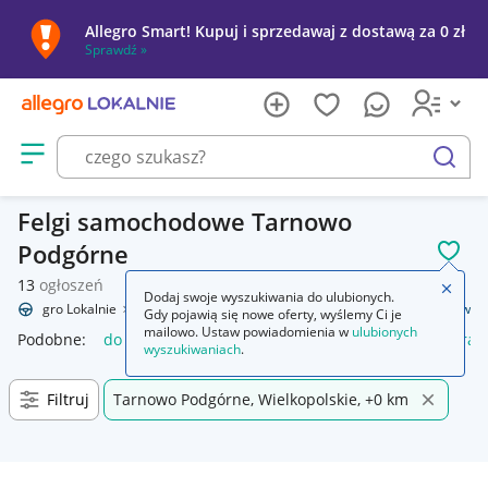
Allegro Smart! Kupuj i sprzedawaj z dostawą za 0 zł
Sprawdź »
Otwórz menu z kategoriami
szukaj
Felgi samochodowe Tarnowo
Podgórne
POL
13
ogłoszeń
Zamkn
Dodaj swoje wyszukiwania do ulubionych.
Allegro Lokalnie
Motoryzacja
Opony i felgi
Felgi
Do samochodów
Gdy pojawią się nowe oferty, wyślemy Ci je
mailowo. Ustaw powiadomienia w
ulubionych
Podobne:
do samochodów
gaśnica samochodowa
kamera 
wyszukiwaniach
.
Filtruj
Tarnowo Podgórne, Wielkopolskie, +0 km