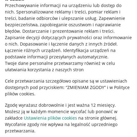
Przechowywanie informacji na urządzeniu lub dostęp do
Allegro Gadane dla kupujących
nich
.
Spersonalizowane reklamy i treści, pomiar reklam i
treści, badanie odbiorców i ulepszanie usług
.
Zapewnienie
Mapa miejscowości
bezpieczeństwa, zapobieganie oszustwom i naprawianie
błędów
.
Dostarczanie i prezentowanie reklam i treści
.
Informacje prawne
Zapisanie decyzji dotyczących prywatności oraz informowanie
o nich
.
Dopasowanie i łączenie danych z innych źródeł
.
Regulamin
Łączenie różnych urządzeń
.
Identyfikacja urządzeń na
podstawie informacji przesyłanych automatycznie
.
Polityka plików "cookies"
Twoje dane personalne przetwarzamy również w celu
ułatwiania korzystania z naszych stron
Ustawienia plików "cookies"
Cele przetwarzania szczegółowo opisane są w ustawieniach
Udostępnianie lokalizacji
dostępnych pod przyciskiem: “ZMIENIAM ZGODY” i w Polityce
Informacje dla Aktu o Usługach Cyfrowych
plików cookies.
Zgodę wyrażasz dobrowolnie i jest ważna 12 miesięcy.
Pobierz aplikację
Możesz ją w każdym momencie wycofać lub ponowić w
zakładce
Ustawienia plików cookies
na stronie głównej.
Wycofanie zgody nie wpływa na legalność uprzedniego
przetwarzania.