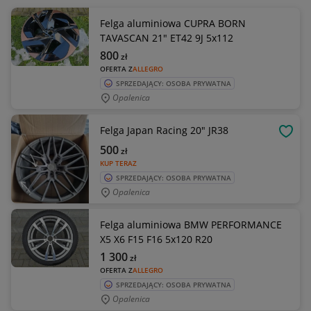
Felga aluminiowa CUPRA BORN
TAVASCAN 21" ET42 9J 5x112
800
zł
OFERTA Z
ALLEGRO
SPRZEDAJĄCY: OSOBA PRYWATNA
Opalenica
Felga Japan Racing 20" JR38
OBSE
500
zł
KUP TERAZ
SPRZEDAJĄCY: OSOBA PRYWATNA
Opalenica
Felga aluminiowa BMW PERFORMANCE
X5 X6 F15 F16 5x120 R20
1 300
zł
OFERTA Z
ALLEGRO
SPRZEDAJĄCY: OSOBA PRYWATNA
Opalenica