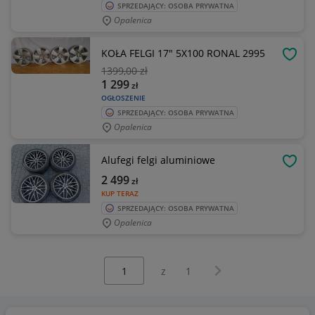
SPRZEDAJĄCY: OSOBA PRYWATNA
Opalenica
KOŁA FELGI 17" 5X100 RONAL 2995
OBSE
1399
,00 zł
1 299
zł
OGŁOSZENIE
SPRZEDAJĄCY: OSOBA PRYWATNA
Opalenica
Alufegi felgi aluminiowe
OBSE
2 499
zł
KUP TERAZ
SPRZEDAJĄCY: OSOBA PRYWATNA
Opalenica
Wybierz stronę:
Następna strona
z
1