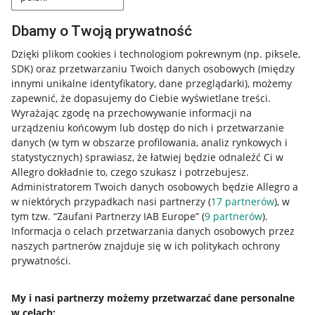
Dbamy o Twoją prywatność
Dzięki plikom cookies i technologiom pokrewnym
(np. piksele,
SDK)
oraz przetwarzaniu Twoich danych osobowych
(między
innymi unikalne identyfikatory, dane przeglądarki)
, możemy
zapewnić, że dopasujemy do Ciebie wyświetlane treści.
Wyrażając zgodę na przechowywanie informacji na
urządzeniu końcowym lub dostęp do nich i przetwarzanie
danych (w tym w obszarze profilowania, analiz rynkowych i
statystycznych) sprawiasz, że łatwiej będzie odnaleźć Ci w
Allegro dokładnie to, czego szukasz i potrzebujesz.
Administratorem Twoich danych osobowych będzie Allegro a
w niektórych przypadkach nasi partnerzy (
17
partnerów
), w
tym tzw. “Zaufani Partnerzy IAB Europe” (
9
partnerów
).
Przydatne informacje
Informacja o celach przetwarzania danych osobowych przez
naszych partnerów znajduje się w ich politykach ochrony
prywatności.
Jak to działa
Napisz do nas
My i nasi partnerzy możemy przetwarzać dane personalne
w celach:
Allegro Gadane dla sprzedających