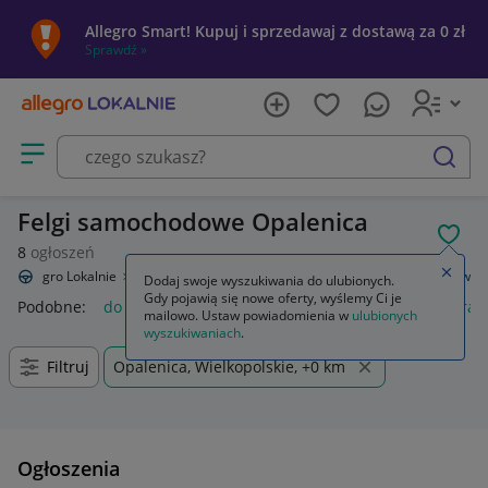
Allegro Smart! Kupuj i sprzedawaj z dostawą za 0 zł
Sprawdź »
Otwórz menu z kategoriami
szukaj
Felgi samochodowe Opalenica
POL
8
ogłoszeń
Zamkn
Allegro Lokalnie
Motoryzacja
Opony i felgi
Felgi
Do samochodów
Dodaj swoje wyszukiwania do ulubionych.
Gdy pojawią się nowe oferty, wyślemy Ci je
Podobne:
do samochodów
gaśnica samochodowa
kamera 
mailowo. Ustaw powiadomienia w
ulubionych
wyszukiwaniach
.
Filtruj
Opalenica, Wielkopolskie, +0 km
Ogłoszenia