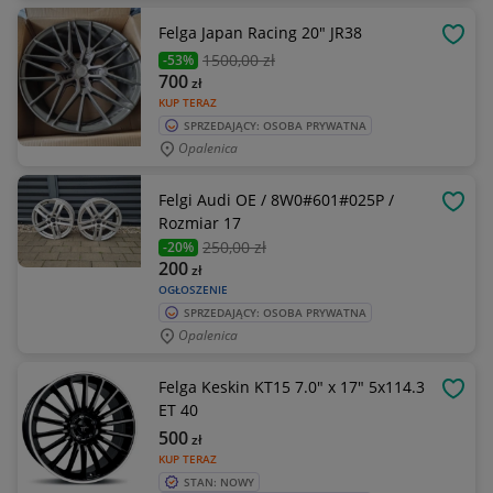
Felga Japan Racing 20" JR38
OBSE
1500
,00 zł
-53%
700
zł
KUP TERAZ
SPRZEDAJĄCY: OSOBA PRYWATNA
Opalenica
Felgi Audi OE / 8W0#601#025P /
OBSE
Rozmiar 17
250
,00 zł
-20%
200
zł
OGŁOSZENIE
SPRZEDAJĄCY: OSOBA PRYWATNA
Opalenica
Felga Keskin KT15 7.0" x 17" 5x114.3
OBSE
ET 40
500
zł
KUP TERAZ
STAN: NOWY