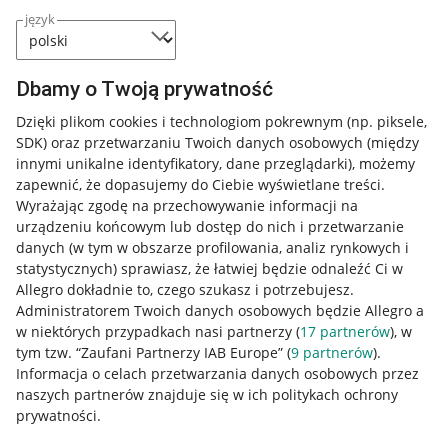
język
Dbamy o Twoją prywatność
Dzięki plikom cookies i technologiom pokrewnym
(np. piksele,
SDK)
oraz przetwarzaniu Twoich danych osobowych
(między
innymi unikalne identyfikatory, dane przeglądarki)
, możemy
zapewnić, że dopasujemy do Ciebie wyświetlane treści.
Wyrażając zgodę na przechowywanie informacji na
urządzeniu końcowym lub dostęp do nich i przetwarzanie
danych (w tym w obszarze profilowania, analiz rynkowych i
statystycznych) sprawiasz, że łatwiej będzie odnaleźć Ci w
Allegro dokładnie to, czego szukasz i potrzebujesz.
Administratorem Twoich danych osobowych będzie Allegro a
w niektórych przypadkach nasi partnerzy (
17
partnerów
), w
tym tzw. “Zaufani Partnerzy IAB Europe” (
9
partnerów
).
Przydatne informacje
Informacja o celach przetwarzania danych osobowych przez
naszych partnerów znajduje się w ich politykach ochrony
prywatności.
Jak to działa