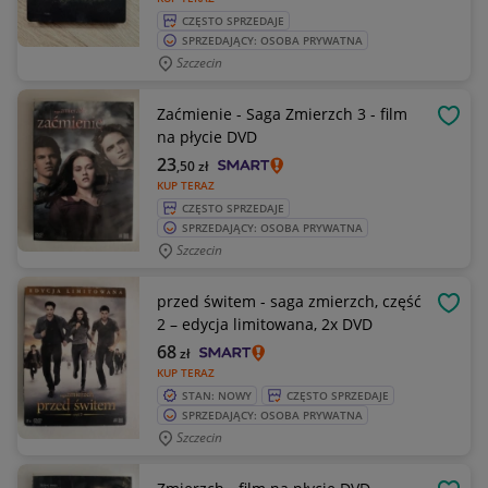
CZĘSTO SPRZEDAJE
SPRZEDAJĄCY: OSOBA PRYWATNA
Szczecin
Zaćmienie - Saga Zmierzch 3 - film
OBSE
na płycie DVD
23
,50
zł
KUP TERAZ
CZĘSTO SPRZEDAJE
SPRZEDAJĄCY: OSOBA PRYWATNA
Szczecin
przed świtem - saga zmierzch, część
OBSE
2 – edycja limitowana, 2x DVD
68
zł
KUP TERAZ
STAN: NOWY
CZĘSTO SPRZEDAJE
SPRZEDAJĄCY: OSOBA PRYWATNA
Szczecin