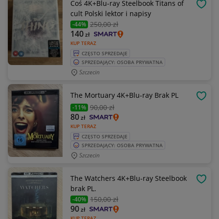
Coś 4K+Blu-ray Steelbook Titans of
OBSE
cult Polski lektor i napisy
250
,00 zł
-44%
140
zł
KUP TERAZ
CZĘSTO SPRZEDAJE
SPRZEDAJĄCY: OSOBA PRYWATNA
Szczecin
The Mortuary 4K+Blu-ray Brak PL
OBSE
90
,00 zł
-11%
80
zł
KUP TERAZ
CZĘSTO SPRZEDAJE
SPRZEDAJĄCY: OSOBA PRYWATNA
Szczecin
The Watchers 4K+Blu-ray Steelbook
OBSE
brak PL.
150
,00 zł
-40%
90
zł
KUP TERAZ