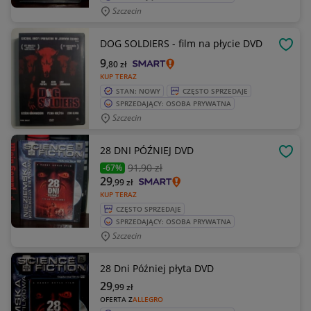
Szczecin
DOG SOLDIERS - film na płycie DVD
OBSE
9
,80
zł
KUP TERAZ
STAN: NOWY
CZĘSTO SPRZEDAJE
SPRZEDAJĄCY: OSOBA PRYWATNA
Szczecin
28 DNI PÓŹNIEJ DVD
OBSE
91
,90 zł
-67%
29
,99
zł
KUP TERAZ
CZĘSTO SPRZEDAJE
SPRZEDAJĄCY: OSOBA PRYWATNA
Szczecin
28 Dni Później płyta DVD
29
,99
zł
OFERTA Z
ALLEGRO