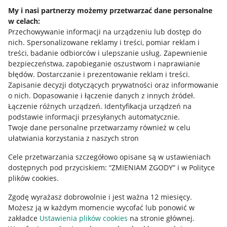
Napisz do nas
My i nasi partnerzy możemy przetwarzać dane personalne
w celach:
Allegro Gadane dla sprzedających
Przechowywanie informacji na urządzeniu lub dostęp do
Allegro Gadane dla kupujących
nich
.
Spersonalizowane reklamy i treści, pomiar reklam i
treści, badanie odbiorców i ulepszanie usług
.
Zapewnienie
Mapa miejscowości
bezpieczeństwa, zapobieganie oszustwom i naprawianie
błędów
.
Dostarczanie i prezentowanie reklam i treści
.
Informacje prawne
Zapisanie decyzji dotyczących prywatności oraz informowanie
o nich
.
Dopasowanie i łączenie danych z innych źródeł
.
Regulamin
Łączenie różnych urządzeń
.
Identyfikacja urządzeń na
podstawie informacji przesyłanych automatycznie
.
Polityka plików "cookies"
Twoje dane personalne przetwarzamy również w celu
ułatwiania korzystania z naszych stron
Ustawienia plików "cookies"
Cele przetwarzania szczegółowo opisane są w ustawieniach
Udostępnianie lokalizacji
dostępnych pod przyciskiem: “ZMIENIAM ZGODY” i w Polityce
Informacje dla Aktu o Usługach Cyfrowych
plików cookies.
Zgodę wyrażasz dobrowolnie i jest ważna 12 miesięcy.
Pobierz aplikację
Możesz ją w każdym momencie wycofać lub ponowić w
zakładce
Ustawienia plików cookies
na stronie głównej.