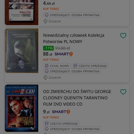
4
,44
zł
KUP TERAZ
SPRZEDAJĄCY: OSOBA PRYWATNA
Szczecin
Niewidzialny człowiek Kolekcja
OBSE
Potworów PL NOWY
99
,00 zł
-11%
88
zł
KUP TERAZ
STAN: NOWY
CZĘSTO SPRZEDAJE
SPRZEDAJĄCY: OSOBA PRYWATNA
Szczecin
OD ZMIERCHU DO ŚWITU GEORGE
OBSE
CLOONEY QUENITN TARANTINO
FILM DVD VIDEO CD
9
zł
KUP TERAZ
CZĘSTO SPRZEDAJE
SPRZEDAJĄCY: OSOBA PRYWATNA