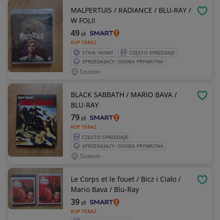
MALPERTUIS / RADIANCE / BLU-RAY /
OBSE
W FOLII
49
zł
KUP TERAZ
STAN: NOWY
CZĘSTO SPRZEDAJE
SPRZEDAJĄCY: OSOBA PRYWATNA
Szczecin
BLACK SABBATH / MARIO BAVA /
OBSE
BLU-RAY
79
zł
KUP TERAZ
CZĘSTO SPRZEDAJE
SPRZEDAJĄCY: OSOBA PRYWATNA
Szczecin
Le Corps et le fouet / Bicz i Ciało /
OBSE
Mario Bava / Blu-Ray
39
zł
KUP TERAZ