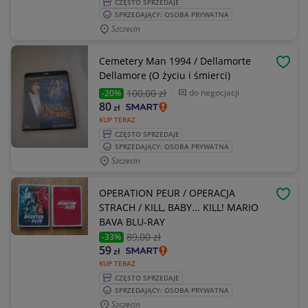
CZĘSTO SPRZEDAJE
SPRZEDAJĄCY: OSOBA PRYWATNA
Szczecin
Cemetery Man 1994 / Dellamorte
OBSE
Dellamore (O życiu i śmierci)
100
,00 zł
do negocjacji
-20%
80
zł
KUP TERAZ
CZĘSTO SPRZEDAJE
SPRZEDAJĄCY: OSOBA PRYWATNA
Szczecin
OPERATION PEUR / OPERACJA
OBSE
STRACH / KILL, BABY... KILL! MARIO
BAVA BLU-RAY
89
,00 zł
-33%
59
zł
KUP TERAZ
CZĘSTO SPRZEDAJE
SPRZEDAJĄCY: OSOBA PRYWATNA
Szczecin