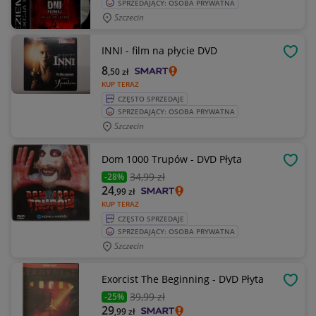
SPRZEDAJĄCY: OSOBA PRYWATNA
Szczecin
INNI - film na płycie DVD
OBSE
8
,50
zł
KUP TERAZ
CZĘSTO SPRZEDAJE
SPRZEDAJĄCY: OSOBA PRYWATNA
Szczecin
Dom 1000 Trupów - DVD Płyta
OBSE
34
,99 zł
-28%
24
,99
zł
KUP TERAZ
CZĘSTO SPRZEDAJE
SPRZEDAJĄCY: OSOBA PRYWATNA
Szczecin
Exorcist The Beginning - DVD Płyta
OBSE
39
,99 zł
-25%
29
,99
zł