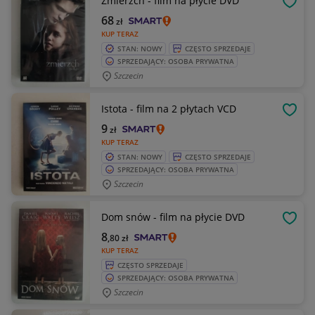
Zmierzch - film na płycie DVD
OBSE
68
zł
KUP TERAZ
STAN: NOWY
CZĘSTO SPRZEDAJE
SPRZEDAJĄCY: OSOBA PRYWATNA
Szczecin
Istota - film na 2 płytach VCD
OBSE
9
zł
KUP TERAZ
STAN: NOWY
CZĘSTO SPRZEDAJE
SPRZEDAJĄCY: OSOBA PRYWATNA
Szczecin
Dom snów - film na płycie DVD
OBSE
8
,80
zł
KUP TERAZ
CZĘSTO SPRZEDAJE
SPRZEDAJĄCY: OSOBA PRYWATNA
Szczecin