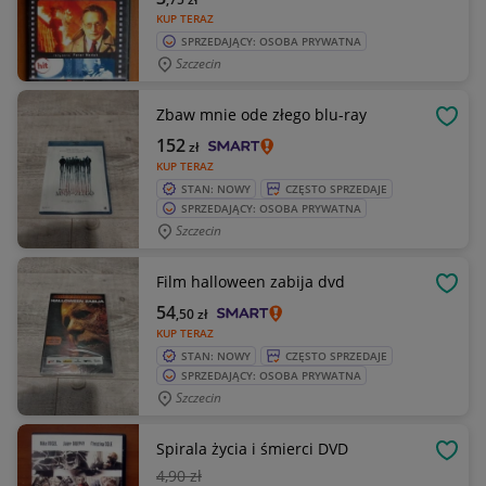
KUP TERAZ
SPRZEDAJĄCY: OSOBA PRYWATNA
Szczecin
Zbaw mnie ode złego blu-ray
OBSE
152
zł
KUP TERAZ
STAN: NOWY
CZĘSTO SPRZEDAJE
SPRZEDAJĄCY: OSOBA PRYWATNA
Szczecin
Film halloween zabija dvd
OBSE
54
,50
zł
KUP TERAZ
STAN: NOWY
CZĘSTO SPRZEDAJE
SPRZEDAJĄCY: OSOBA PRYWATNA
Szczecin
Spirala życia i śmierci DVD
OBSE
4
,90 zł