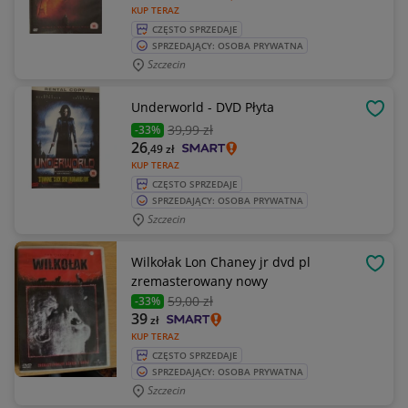
KUP TERAZ
CZĘSTO SPRZEDAJE
SPRZEDAJĄCY: OSOBA PRYWATNA
Szczecin
Underworld - DVD Płyta
OBSE
39
,99 zł
-33%
26
,49
zł
KUP TERAZ
CZĘSTO SPRZEDAJE
SPRZEDAJĄCY: OSOBA PRYWATNA
Szczecin
Wilkołak Lon Chaney jr dvd pl
OBSE
zremasterowany nowy
59
,00 zł
-33%
39
zł
KUP TERAZ
CZĘSTO SPRZEDAJE
SPRZEDAJĄCY: OSOBA PRYWATNA
Szczecin