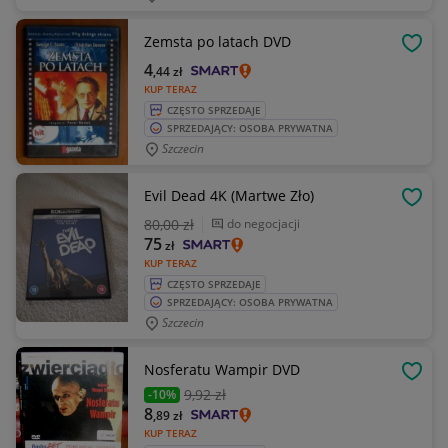
Zemsta po latach DVD
OBSE
4
,44
zł
KUP TERAZ
CZĘSTO SPRZEDAJE
SPRZEDAJĄCY: OSOBA PRYWATNA
Szczecin
Evil Dead 4K (Martwe Zło)
OBSE
80
,00 zł
do negocjacji
75
zł
KUP TERAZ
CZĘSTO SPRZEDAJE
SPRZEDAJĄCY: OSOBA PRYWATNA
Szczecin
Nosferatu Wampir DVD
OBSE
9
,92 zł
-10%
8
,89
zł
KUP TERAZ