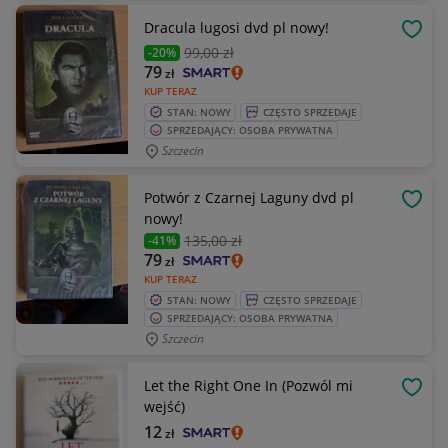
Dracula lugosi dvd pl nowy!
OBSE
99
,00 zł
-20%
79
zł
KUP TERAZ
STAN: NOWY
CZĘSTO SPRZEDAJE
SPRZEDAJĄCY: OSOBA PRYWATNA
Szczecin
Potwór z Czarnej Laguny dvd pl
OBSE
nowy!
135
,00 zł
-41%
79
zł
KUP TERAZ
STAN: NOWY
CZĘSTO SPRZEDAJE
SPRZEDAJĄCY: OSOBA PRYWATNA
Szczecin
Let the Right One In (Pozwól mi
OBSE
wejść)
12
zł