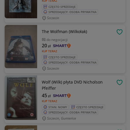
KUP TERAZ
CZĘSTO SPRZEDAJE
SPRZEDAJĄCY: OSOBA PRYWATNA
Szczecin
The Wolfman (Wilkołak)
OBSE
do negocjacji
20
zł
KUP TERAZ
CZĘSTO SPRZEDAJE
SPRZEDAJĄCY: OSOBA PRYWATNA
Szczecin
Wolf (Wilk) płyta DVD Nicholson
OBSE
Pfeiffer
45
zł
KUP TERAZ
STAN: NOWY
CZĘSTO SPRZEDAJE
SPRZEDAJĄCY: OSOBA PRYWATNA
Szczecin, Gumieńce