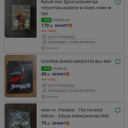
Rytuał oraz Egzorcysta:wersja
OBSE
reżyserska-wydanie w boxie, nowe w
folii
199
,00 zł
-10%
179
zł
KUP TERAZ
CZĘSTO SPRZEDAJE
SPRZEDAJĄCY: OSOBA PRYWATNA
Szczecin
SUSPIRIA (DARIO ARGENTO) BLU-RAY
OBSE
59
,00 zł
-16%
49
zł
KUP TERAZ
CZĘSTO SPRZEDAJE
SPRZEDAJĄCY: OSOBA PRYWATNA
Szczecin
Alien vs. Predator - The Unrated
OBSE
Edition - Edycja kolekcjonerska DVD
79
zł