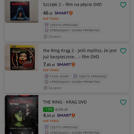
Szczęki 2 – film na płycie DVD
OBSE
46
zł
KUP TERAZ
CZĘSTO SPRZEDAJE
SPRZEDAJĄCY: OSOBA PRYWATNA
Szczecin
the Ring Krąg 2 - jeśli myślisz, że jest
OBSE
już bezpiecznie… – film DVD
7
,40
zł
KUP TERAZ
STAN: NOWY
CZĘSTO SPRZEDAJE
SPRZEDAJĄCY: OSOBA PRYWATNA
Szczecin
THE RING - KRĄG DVD
OBSE
4
,99 zł
-13%
4
,34
zł
KUP TERAZ
CZĘSTO SPRZEDAJE
SPRZEDAJĄCY: OSOBA PRYWATNA