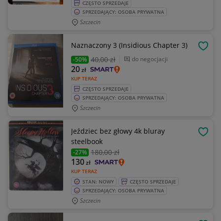
CZĘSTO SPRZEDAJE
SPRZEDAJĄCY: OSOBA PRYWATNA
Szczecin
Naznaczony 3 (Insidious Chapter 3)
OBSE
40
,00 zł
do negocjacji
-50%
20
zł
KUP TERAZ
CZĘSTO SPRZEDAJE
SPRZEDAJĄCY: OSOBA PRYWATNA
Szczecin
Jeździec bez głowy 4k bluray
OBSE
steelbook
180
,00 zł
-27%
130
zł
KUP TERAZ
STAN: NOWY
CZĘSTO SPRZEDAJE
SPRZEDAJĄCY: OSOBA PRYWATNA
Szczecin