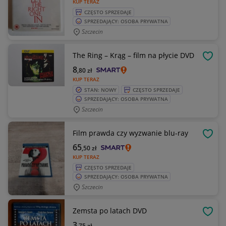
KUP TERAZ
CZĘSTO SPRZEDAJE
SPRZEDAJĄCY: OSOBA PRYWATNA
Szczecin
The Ring – Krąg – film na płycie DVD
OBSE
8
,80
zł
KUP TERAZ
STAN: NOWY
CZĘSTO SPRZEDAJE
SPRZEDAJĄCY: OSOBA PRYWATNA
Szczecin
Film prawda czy wyzwanie blu-ray
OBSE
65
,50
zł
KUP TERAZ
CZĘSTO SPRZEDAJE
SPRZEDAJĄCY: OSOBA PRYWATNA
Szczecin
Zemsta po latach DVD
OBSE
3
,75
zł