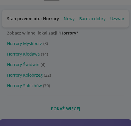
Stan przedmiotu: Horrory
Nowy
Bardzo dobry
Używany
Zobacz w innej lokalizacji
"Horrory"
Horrory Myślibórz
(8)
Horrory Kłodawa
(14)
Horrory Świdwin
(4)
Horrory Kołobrzeg
(22)
Horrory Sulechów
(70)
POKAŻ WIĘCEJ