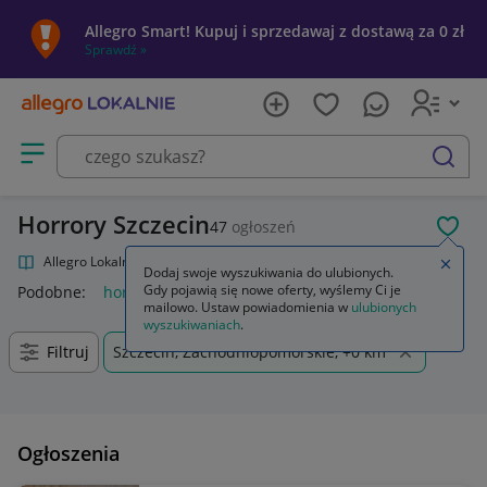
Allegro Smart! Kupuj i sprzedawaj z dostawą za 0 zł
Sprawdź »
Otwórz menu z kategoriami
szukaj
Horrory Szczecin
47
ogłoszeń
POL
Allegro Lokalnie
Kultura i rozrywka
Filmy
Horrory
Zamkn
Dodaj swoje wyszukiwania do ulubionych.
Gdy pojawią się nowe oferty, wyślemy Ci je
Podobne:
horrory
horror
horrory dvd
horrory blu ray
ho
mailowo. Ustaw powiadomienia w
ulubionych
wyszukiwaniach
.
Filtruj
Szczecin, Zachodniopomorskie, +0 km
Ogłoszenia