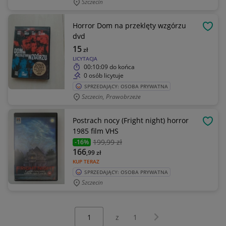
Szczecin
Horror Dom na przeklęty wzgórzu
OBSE
dvd
15
zł
LICYTACJA
00:10:09
do końca
0 osób licytuje
SPRZEDAJĄCY: OSOBA PRYWATNA
Szczecin, Prawobrzeże
Postrach nocy (Fright night) horror
OBSE
1985 film VHS
199
,99 zł
-16%
166
,99
zł
KUP TERAZ
SPRZEDAJĄCY: OSOBA PRYWATNA
Szczecin
Wybierz stronę:
Następna strona
z
1