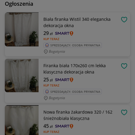
Ogłoszenia
Biała firanka Wistil 340 elegancka
OBSE
dekoracja okna
29
zł
KUP TERAZ
SPRZEDAJĄCY: OSOBA PRYWATNA
Bogatynia
Firanka biała 170x260 cm lekka
OBSE
klasyczna dekoracja okna
25
zł
KUP TERAZ
SPRZEDAJĄCY: OSOBA PRYWATNA
Bogatynia
Nowa firanka żakardowa 320 / 162
OBSE
śnieżnobiała klasyczna
45
zł
KUP TERAZ