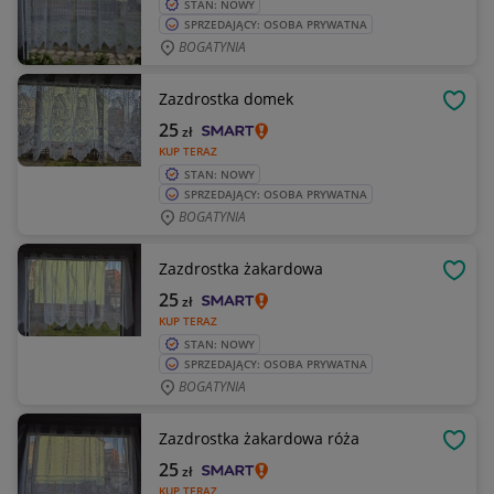
STAN: NOWY
SPRZEDAJĄCY: OSOBA PRYWATNA
BOGATYNIA
Zazdrostka domek
OBSE
25
zł
KUP TERAZ
STAN: NOWY
SPRZEDAJĄCY: OSOBA PRYWATNA
BOGATYNIA
Zazdrostka żakardowa
OBSE
25
zł
KUP TERAZ
STAN: NOWY
SPRZEDAJĄCY: OSOBA PRYWATNA
BOGATYNIA
Zazdrostka żakardowa róża
OBSE
25
zł
KUP TERAZ