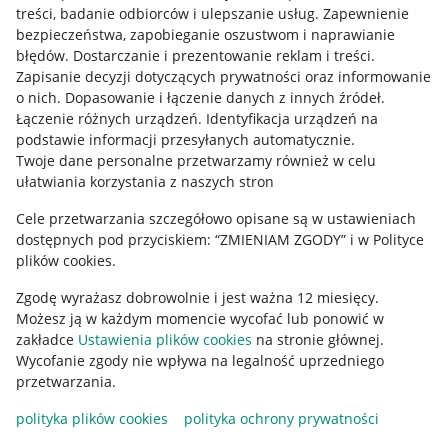
treści, badanie odbiorców i ulepszanie usług
.
Zapewnienie
Mapa miejscowości
bezpieczeństwa, zapobieganie oszustwom i naprawianie
błędów
.
Dostarczanie i prezentowanie reklam i treści
.
Informacje prawne
Zapisanie decyzji dotyczących prywatności oraz informowanie
o nich
.
Dopasowanie i łączenie danych z innych źródeł
.
Regulamin
Łączenie różnych urządzeń
.
Identyfikacja urządzeń na
podstawie informacji przesyłanych automatycznie
.
Polityka plików "cookies"
Twoje dane personalne przetwarzamy również w celu
ułatwiania korzystania z naszych stron
Ustawienia plików "cookies"
Cele przetwarzania szczegółowo opisane są w ustawieniach
Udostępnianie lokalizacji
dostępnych pod przyciskiem: “ZMIENIAM ZGODY” i w Polityce
Informacje dla Aktu o Usługach Cyfrowych
plików cookies.
Zgodę wyrażasz dobrowolnie i jest ważna 12 miesięcy.
Pobierz aplikację
Możesz ją w każdym momencie wycofać lub ponowić w
zakładce
Ustawienia plików cookies
na stronie głównej.
Wycofanie zgody nie wpływa na legalność uprzedniego
przetwarzania.
polityka plików cookies
polityka ochrony prywatności