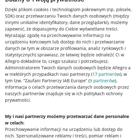
Dzięki plikom cookies i technologiom pokrewnym
(np. piksele,
SDK)
oraz przetwarzaniu Twoich danych osobowych
(między
innymi unikalne identyfikatory, dane przeglądarki)
, możemy
zapewnić, że dopasujemy do Ciebie wyświetlane treści.
Wyrażając zgodę na przechowywanie informacji na
urządzeniu końcowym lub dostęp do nich i przetwarzanie
danych (w tym w obszarze profilowania, analiz rynkowych i
statystycznych) sprawiasz, że łatwiej będzie odnaleźć Ci w
Allegro dokładnie to, czego szukasz i potrzebujesz.
Administratorem Twoich danych osobowych będzie Allegro a
w niektórych przypadkach nasi partnerzy (
17
partnerów
), w
tym tzw. “Zaufani Partnerzy IAB Europe” (
9
partnerów
).
Przydatne informacje
Informacja o celach przetwarzania danych osobowych przez
naszych partnerów znajduje się w ich politykach ochrony
prywatności.
Jak to działa
Napisz do nas
My i nasi partnerzy możemy przetwarzać dane personalne
w celach:
Allegro Gadane dla sprzedających
Przechowywanie informacji na urządzeniu lub dostęp do
Allegro Gadane dla kupujących
nich
.
Spersonalizowane reklamy i treści, pomiar reklam i