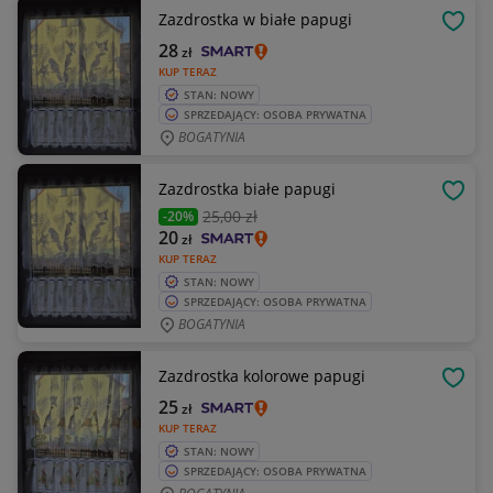
Zazdrostka w białe papugi
OBSE
28
zł
KUP TERAZ
STAN: NOWY
SPRZEDAJĄCY: OSOBA PRYWATNA
BOGATYNIA
Zazdrostka białe papugi
OBSE
25
,00 zł
-20%
20
zł
KUP TERAZ
STAN: NOWY
SPRZEDAJĄCY: OSOBA PRYWATNA
BOGATYNIA
Zazdrostka kolorowe papugi
OBSE
25
zł
KUP TERAZ
STAN: NOWY
SPRZEDAJĄCY: OSOBA PRYWATNA