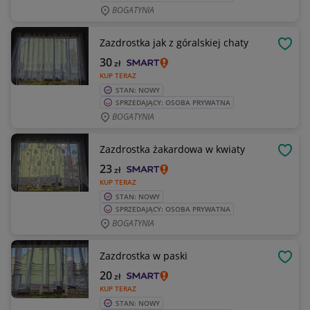
BOGATYNIA
Zazdrostka jak z góralskiej chaty
OBSE
30
zł
KUP TERAZ
STAN: NOWY
SPRZEDAJĄCY: OSOBA PRYWATNA
BOGATYNIA
Zazdrostka żakardowa w kwiaty
OBSE
23
zł
KUP TERAZ
STAN: NOWY
SPRZEDAJĄCY: OSOBA PRYWATNA
BOGATYNIA
Zazdrostka w paski
OBSE
20
zł
KUP TERAZ
STAN: NOWY