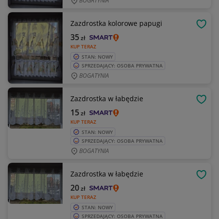
BOGATYNIA
Zazdrostka kolorowe papugi
OBSE
35
zł
KUP TERAZ
STAN: NOWY
SPRZEDAJĄCY: OSOBA PRYWATNA
BOGATYNIA
Zazdrostka w łabędzie
OBSE
15
zł
KUP TERAZ
STAN: NOWY
SPRZEDAJĄCY: OSOBA PRYWATNA
BOGATYNIA
Zazdrostka w łabędzie
OBSE
20
zł
KUP TERAZ
STAN: NOWY
SPRZEDAJĄCY: OSOBA PRYWATNA