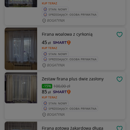
KUP TERAZ
STAN: NOWY
SPRZEDAJĄCY: OSOBA PRYWATNA
BOGATYNIA
Firana woalowa z cyrkonią
OBSE
45
zł
KUP TERAZ
STAN: NOWY
SPRZEDAJĄCY: OSOBA PRYWATNA
BOGATYNIA
Zestaw firana plus dwie zasłony
OBSE
100
,00 zł
-15%
85
zł
KUP TERAZ
STAN: NOWY
SPRZEDAJĄCY: OSOBA PRYWATNA
BOGATYNIA
Firana gotowa żakardowa długa