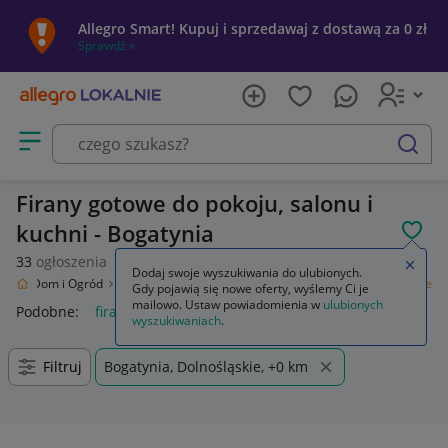
Allegro Smart! Kupuj i sprzedawaj z dostawą za 0 zł
Sprawdź »
Otwórz menu z kategoriami
szukaj
Firany gotowe do pokoju, salonu i
kuchni - Bogatynia
POL
33
ogłoszenia
Zamkn
Dodaj swoje wyszukiwania do ulubionych.
nie
Dom i Ogród
Wyposażenie
Wystrój okien
Firany
Firany gotowe
Gdy pojawią się nowe oferty, wyślemy Ci je
mailowo. Ustaw powiadomienia w
ulubionych
Podobne:
firany gotowe
firany gotowe na okno balkonowe
f
wyszukiwaniach
.
Filtruj
Bogatynia, Dolnośląskie, +0 km