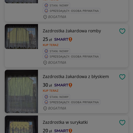
STAN: NOWY
SPRZEDAJĄCY: OSOBA PRYWATNA
BOGATYNIA
Zazdrostka żakardowa romby
OBSE
25
zł
KUP TERAZ
STAN: NOWY
SPRZEDAJĄCY: OSOBA PRYWATNA
BOGATYNIA
Zazdrostka żakardowa z błyskiem
OBSE
30
zł
KUP TERAZ
STAN: NOWY
SPRZEDAJĄCY: OSOBA PRYWATNA
BOGATYNIA
Zazdrostka w surykatki
OBSE
20
zł