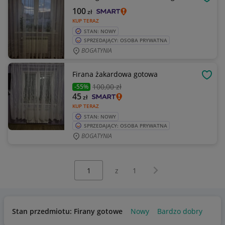
OBSE
100
zł
KUP TERAZ
STAN: NOWY
SPRZEDAJĄCY: OSOBA PRYWATNA
BOGATYNIA
Firana żakardowa gotowa
OBSE
100
,00 zł
-55%
45
zł
KUP TERAZ
STAN: NOWY
SPRZEDAJĄCY: OSOBA PRYWATNA
BOGATYNIA
Wybierz stronę:
Następna strona
z
1
Stan przedmiotu: Firany gotowe
Nowy
Bardzo dobry