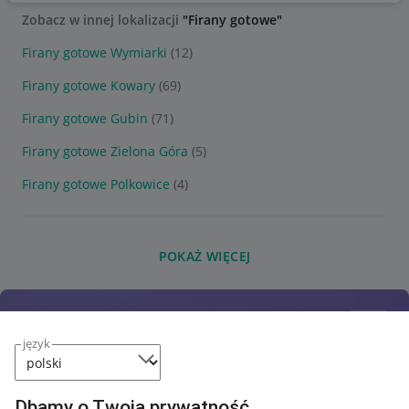
Zobacz w innej lokalizacji
"Firany gotowe"
Firany gotowe Wymiarki
(12)
Firany gotowe Kowary
(69)
Firany gotowe Gubin
(71)
Firany gotowe Zielona Góra
(5)
Firany gotowe Polkowice
(4)
POKAŻ WIĘCEJ
język
Dbamy o Twoją prywatność