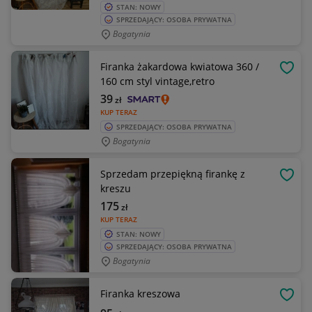
STAN: NOWY
SPRZEDAJĄCY: OSOBA PRYWATNA
Bogatynia
Firanka żakardowa kwiatowa 360 /
OBSE
160 cm styl vintage,retro
39
zł
KUP TERAZ
SPRZEDAJĄCY: OSOBA PRYWATNA
Bogatynia
Sprzedam przepiękną firankę z
OBSE
kreszu
175
zł
KUP TERAZ
STAN: NOWY
SPRZEDAJĄCY: OSOBA PRYWATNA
Bogatynia
Firanka kreszowa
OBSE