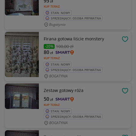
95
zł
KUP TERAZ
STAN: NOWY
SPRZEDAJĄCY: OSOBA PRYWATNA
Bogatynia
Firana gotowa liście monstery
OBSE
100
,00 zł
-20%
80
zł
KUP TERAZ
STAN: NOWY
SPRZEDAJĄCY: OSOBA PRYWATNA
BOGATYNIA
Zestaw gotowy róża
OBSE
50
zł
KUP TERAZ
STAN: NOWY
SPRZEDAJĄCY: OSOBA PRYWATNA
BOGATYNIA