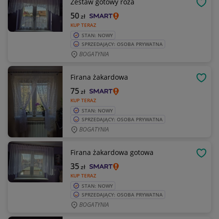
Zestaw gotowy róża
OBSE
50
zł
KUP TERAZ
STAN: NOWY
SPRZEDAJĄCY: OSOBA PRYWATNA
BOGATYNIA
Firana żakardowa
OBSE
75
zł
KUP TERAZ
STAN: NOWY
SPRZEDAJĄCY: OSOBA PRYWATNA
BOGATYNIA
Firana żakardowa gotowa
OBSE
35
zł
KUP TERAZ
STAN: NOWY
SPRZEDAJĄCY: OSOBA PRYWATNA
BOGATYNIA