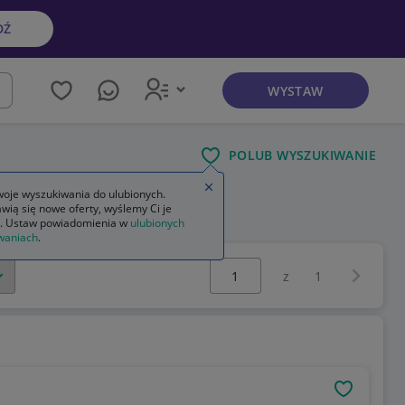
DŹ
WYSTAW
kaj
POLUB WYSZUKIWANIE
Zamknij wskazówkę
oje wyszukiwania do ulubionych.
wią się nowe oferty, wyślemy Ci je
. Ustaw powiadomienia w
ulubionych
waniach
.
Wybierz stronę:
Następna 
z
1
OBSERWU