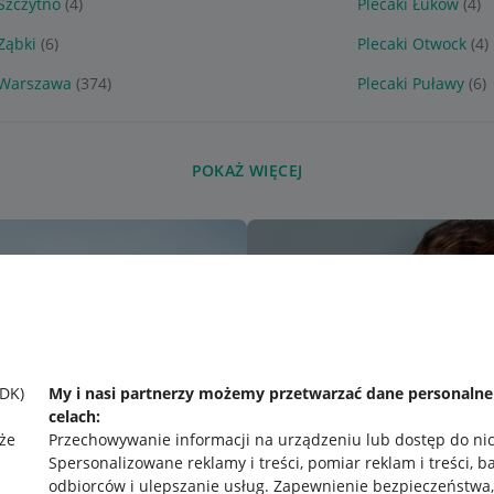
 Szczytno
(4)
Plecaki Łuków
(4)
Ząbki
(6)
Plecaki Otwock
(4)
 Warszawa
(374)
Plecaki Puławy
(6)
POKAŻ WIĘCEJ
SDK)
My i nasi partnerzy możemy przetwarzać dane personaln
celach:
że
Przechowywanie informacji na urządzeniu lub dostęp do ni
Spersonalizowane reklamy i treści, pomiar reklam i treści, b
odbiorców i ulepszanie usług
.
Zapewnienie bezpieczeństwa,