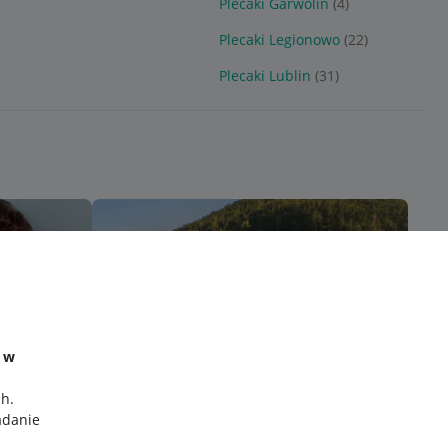
Plecaki Garwolin
(4)
Plecaki Legionowo
(22)
Plecaki Lublin
(31)
e w
ch
.
adanie