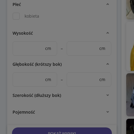
Płeć
kobieta
Wysokość
cm
–
cm
Głębokość (krótszy bok)
cm
–
cm
Szerokość (dłuższy bok)
Pojemność
POKAŻ WYNIKI