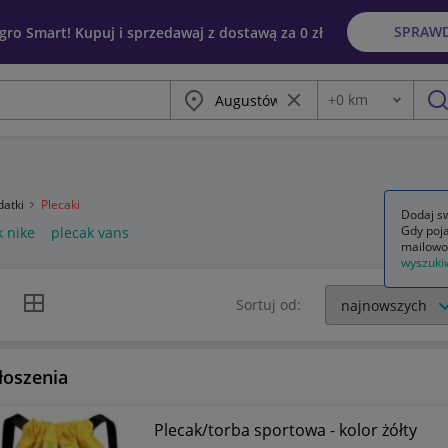
SPRAW
egro Smart! Kupuj i sprzedawaj z dostawą za 0 zł
Miasto
Wyczyść frazę
+
0
km
Odległość
szu
datki
Plecaki
Dodaj sw
Gdy poja
k nike
plecak vans
mailowo
wyszuki
k listy
Widok siatki
Sortuj od:
łoszenia
Plecak/torba sportowa - kolor żółty