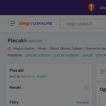
All
Otwórz menu z kategoriami
Plecaki
9
ogłoszeń
Allegro Lokalnie
Moda
Odzież, Obuwie, Dodatki
Galanteria i do
Podobne:
plecaki szkolne
plecak coolpack
plecak
pleca
Plecaki
Wido
wróć do
Galanteria i dodatki
Plecaki
9
Og
Filtry
Wyczyść