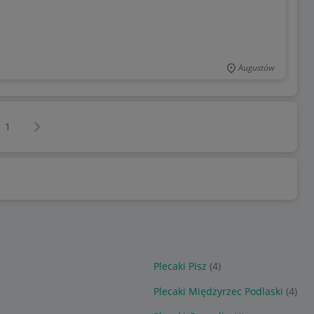
Augustów
Następna strona
z
1
Plecaki Pisz
(4)
Plecaki Międzyrzec Podlaski
(4)