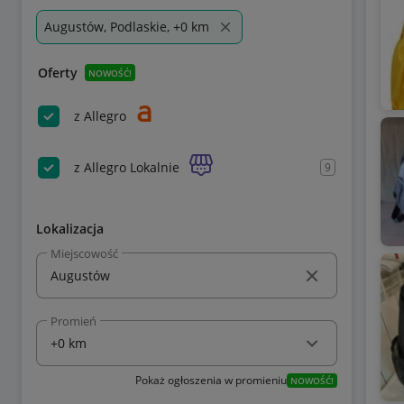
Augustów, Podlaskie, +0 km
Oferty
NOWOŚĆ!
z Allegro
z Allegro Lokalnie
9
Lokalizacja
Miejscowość
Promień
Pokaż ogłoszenia w promieniu
NOWOŚĆ!