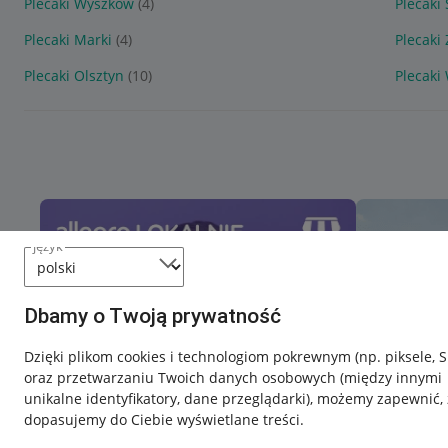
Plecaki Wyszków
(4)
Plecaki
Plecaki Marki
(4)
Plecaki 
Plecaki Olsztyn
(10)
Plecaki
język
Dbamy o Twoją prywatność
Dzięki plikom cookies i technologiom pokrewnym
(np. piksele, 
oraz przetwarzaniu Twoich danych osobowych
(między innymi
unikalne identyfikatory, dane przeglądarki)
, możemy zapewnić, 
dopasujemy do Ciebie wyświetlane treści.