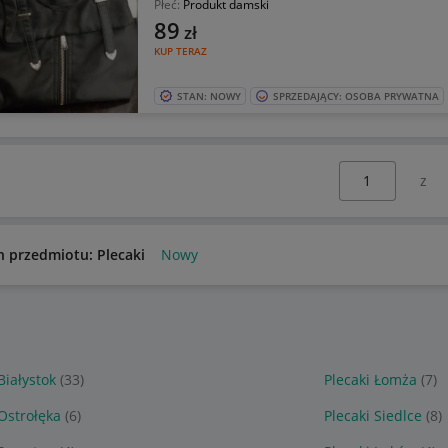
Płeć:
Produkt damski
89
zł
KUP TERAZ
STAN: NOWY
SPRZEDAJĄCY: OSOBA PRYWATNA
Wybierz stronę:
n przedmiotu: Plecaki
Nowy
Białystok
(33)
Plecaki Łomża
(7)
 Ostrołęka
(6)
Plecaki Siedlce
(8)