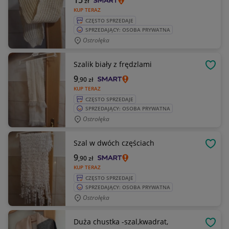
15
zł
KUP TERAZ
CZĘSTO SPRZEDAJE
SPRZEDAJĄCY: OSOBA PRYWATNA
Ostrołęka
Szalik biały z frędzlami
OBSE
9
,90
zł
KUP TERAZ
CZĘSTO SPRZEDAJE
SPRZEDAJĄCY: OSOBA PRYWATNA
Ostrołęka
Szal w dwóch częściach
OBSE
9
,90
zł
KUP TERAZ
CZĘSTO SPRZEDAJE
SPRZEDAJĄCY: OSOBA PRYWATNA
Ostrołęka
Duża chustka -szal,kwadrat,
OBSE