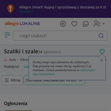
Allegro Smart! Kupuj i sprzedawaj z dostawą za 0 zł
Sprawdź »
Otwórz menu z kategoriami
szukaj
Szaliki i szale
34
ogłoszenia
POL
nie
Moda
Odzież, Obuwie, Dodatki
Galanteria i dodatki
Szaliki i szale
Zamkn
Dodaj swoje wyszukiwania do ulubionych.
Gdy pojawią się nowe oferty, wyślemy Ci je
Podobne:
szaliki i szale
mailowo. Ustaw powiadomienia w
ulubionych
wyszukiwaniach
.
Filtruj
Ostrołęka, Mazowieckie, +0 km
Ogłoszenia