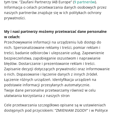
tym tzw. “Zaufani Partnerzy IAB Europe” (
9
partnerów
).
Przydatne informacje
Informacja o celach przetwarzania danych osobowych przez
naszych partnerów znajduje się w ich politykach ochrony
prywatności.
Jak to działa
Napisz do nas
My i nasi partnerzy możemy przetwarzać dane personalne
w celach:
Allegro Gadane dla sprzedających
Przechowywanie informacji na urządzeniu lub dostęp do
Allegro Gadane dla kupujących
nich
.
Spersonalizowane reklamy i treści, pomiar reklam i
treści, badanie odbiorców i ulepszanie usług
.
Zapewnienie
Mapa miejscowości
bezpieczeństwa, zapobieganie oszustwom i naprawianie
błędów
.
Dostarczanie i prezentowanie reklam i treści
.
Informacje prawne
Zapisanie decyzji dotyczących prywatności oraz informowanie
o nich
.
Dopasowanie i łączenie danych z innych źródeł
.
Regulamin
Łączenie różnych urządzeń
.
Identyfikacja urządzeń na
podstawie informacji przesyłanych automatycznie
.
Polityka plików "cookies"
Twoje dane personalne przetwarzamy również w celu
ułatwiania korzystania z naszych stron
Ustawienia plików "cookies"
Cele przetwarzania szczegółowo opisane są w ustawieniach
Udostępnianie lokalizacji
dostępnych pod przyciskiem: “ZMIENIAM ZGODY” i w Polityce