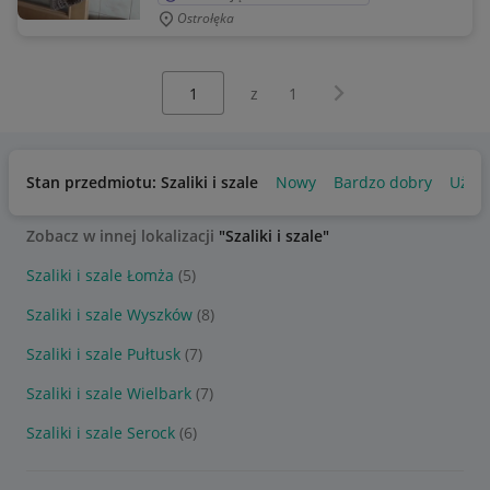
Ostrołęka
Wybierz stronę:
Następna strona
z
1
Stan przedmiotu: Szaliki i szale
Nowy
Bardzo dobry
Używ
Zobacz w innej lokalizacji
"Szaliki i szale"
Szaliki i szale Łomża
(5)
Szaliki i szale Wyszków
(8)
Szaliki i szale Pułtusk
(7)
Szaliki i szale Wielbark
(7)
Szaliki i szale Serock
(6)