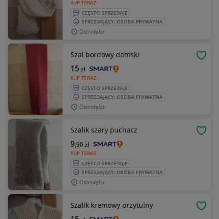
KUP TERAZ
CZĘSTO SPRZEDAJE
SPRZEDAJĄCY: OSOBA PRYWATNA
Ostrołęka
Szal bordowy damski
OBSE
15
zł
KUP TERAZ
CZĘSTO SPRZEDAJE
SPRZEDAJĄCY: OSOBA PRYWATNA
Ostrołęka
Szalik szary puchacz
OBSE
9
,90
zł
KUP TERAZ
CZĘSTO SPRZEDAJE
SPRZEDAJĄCY: OSOBA PRYWATNA
Ostrołęka
Szalik kremowy przytulny
OBSE