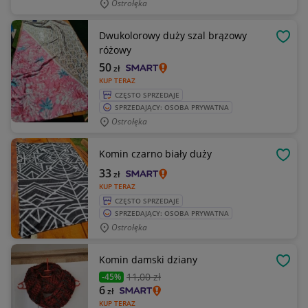
Ostrołęka
Dwukolorowy duży szal brązowy
OBSE
różowy
50
zł
KUP TERAZ
CZĘSTO SPRZEDAJE
SPRZEDAJĄCY: OSOBA PRYWATNA
Ostrołęka
Komin czarno biały duży
OBSE
33
zł
KUP TERAZ
CZĘSTO SPRZEDAJE
SPRZEDAJĄCY: OSOBA PRYWATNA
Ostrołęka
Komin damski dziany
OBSE
11
,00 zł
-45%
6
zł
KUP TERAZ