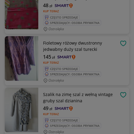
48
zł
KUP TERAZ
CZĘSTO SPRZEDAJE
SPRZEDAJĄCY: OSOBA PRYWATNA
Ostrołęka
Fioletowy różowy dwustronny
OBSE
jedwabny duży szal turecki
145
zł
KUP TERAZ
CZĘSTO SPRZEDAJE
SPRZEDAJĄCY: OSOBA PRYWATNA
Ostrołęka
Szalik na zimę szal z wełną vintage
OBSE
gruby szal dzianina
49
zł
KUP TERAZ
CZĘSTO SPRZEDAJE
SPRZEDAJĄCY: OSOBA PRYWATNA
Ostrołęka