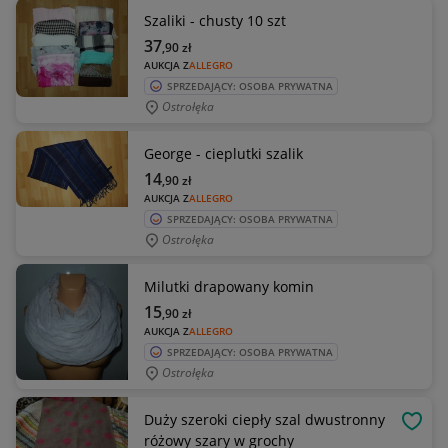
Szaliki - chusty 10 szt
37
,90
zł
AUKCJA Z
ALLEGRO
SPRZEDAJĄCY: OSOBA PRYWATNA
Ostrołęka
George - cieplutki szalik
14
,90
zł
AUKCJA Z
ALLEGRO
SPRZEDAJĄCY: OSOBA PRYWATNA
Ostrołęka
Milutki drapowany komin
15
,90
zł
AUKCJA Z
ALLEGRO
SPRZEDAJĄCY: OSOBA PRYWATNA
Ostrołęka
Duży szeroki ciepły szal dwustronny
OBSE
różowy szary w grochy