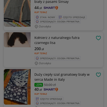
biały z pasami Sinsay
44
zł
KUP TERAZ
STAN: NOWY
CZĘSTO SPRZEDAJE
SPRZEDAJĄCY: OSOBA PRYWATNA
Ostrołęka
Kołnierz z naturalnego futra
OBSE
czarnego lisa
200
zł
KUP TERAZ
SPRZEDAJĄCY: OSOBA PRYWATNA
Ostrołęka
Duży ciepły szal granatowy biały w
OBSE
serca Made in Italy
50
,00 zł
-20%
40
zł
KUP TERAZ
CZĘSTO SPRZEDAJE
SPRZEDAJĄCY: OSOBA PRYWATNA