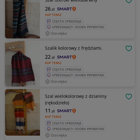
OBSE
26
zł
KUP TERAZ
CZĘSTO SPRZEDAJE
SPRZEDAJĄCY: OSOBA PRYWATNA
Ostrołęka
Szalik kolorowy z frędzlami.
OBSE
22
zł
KUP TERAZ
CZĘSTO SPRZEDAJE
SPRZEDAJĄCY: OSOBA PRYWATNA
Ostrołęka
Szal wielokolorowy z dzianiny
OBSE
(rękodzieło)
11
zł
KUP TERAZ
CZĘSTO SPRZEDAJE
SPRZEDAJĄCY: OSOBA PRYWATNA
Ostrołęka