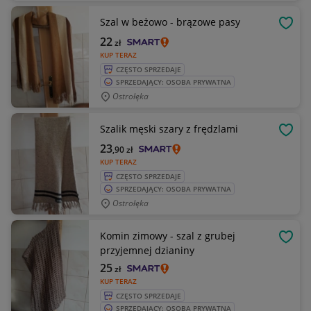
Szal w beżowo - brązowe pasy
OBSE
22
zł
KUP TERAZ
CZĘSTO SPRZEDAJE
SPRZEDAJĄCY: OSOBA PRYWATNA
Ostrołęka
Szalik męski szary z frędzlami
OBSE
23
,90
zł
KUP TERAZ
CZĘSTO SPRZEDAJE
SPRZEDAJĄCY: OSOBA PRYWATNA
Ostrołęka
Komin zimowy - szal z grubej
OBSE
przyjemnej dzianiny
25
zł
KUP TERAZ
CZĘSTO SPRZEDAJE
SPRZEDAJĄCY: OSOBA PRYWATNA