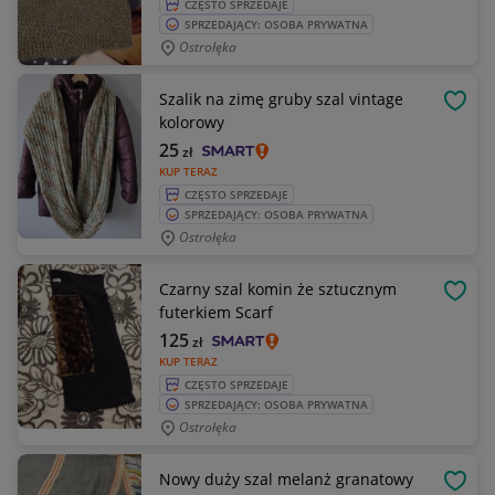
CZĘSTO SPRZEDAJE
SPRZEDAJĄCY: OSOBA PRYWATNA
Ostrołęka
Szalik na zimę gruby szal vintage
OBSE
kolorowy
25
zł
KUP TERAZ
CZĘSTO SPRZEDAJE
SPRZEDAJĄCY: OSOBA PRYWATNA
Ostrołęka
Czarny szal komin że sztucznym
OBSE
futerkiem Scarf
125
zł
KUP TERAZ
CZĘSTO SPRZEDAJE
SPRZEDAJĄCY: OSOBA PRYWATNA
Ostrołęka
Nowy duży szal melanż granatowy
OBSE