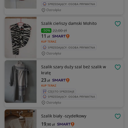
SPRZEDAJĄCY: OSOBA PRYWATNA
Ostrołęka
Szalik cieńszy damski Mohito
OBSE
22
,00 zł
-50%
11
zł
KUP TERAZ
SPRZEDAJĄCY: OSOBA PRYWATNA
Ostrołęka
Szalik szary duży szal beż szalik w
OBSE
kratę
23
zł
KUP TERAZ
CZĘSTO SPRZEDAJE
SPRZEDAJĄCY: OSOBA PRYWATNA
Ostrołęka
Szalik biały -szydełkowy
OBSE
19
,90
zł