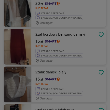
30
zł
KUP TERAZ
CZĘSTO SPRZEDAJE
SPRZEDAJĄCY: OSOBA PRYWATNA
Ostrołęka
Szal bordowy bergund damski
OBSE
15
zł
KUP TERAZ
CZĘSTO SPRZEDAJE
SPRZEDAJĄCY: OSOBA PRYWATNA
Ostrołęka
Szalik damski biały
OBSE
15
zł
KUP TERAZ
CZĘSTO SPRZEDAJE
SPRZEDAJĄCY: OSOBA PRYWATNA
Ostrołęka
Szal szeroki wielobarwny