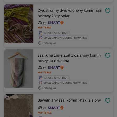
Dwustronny dwukolorowy komin szal
OBSE
beżowy żółty Solar
75
zł
KUP TERAZ
CZĘSTO SPRZEDAJE
SPRZEDAJĄCY: OSOBA PRYWATNA
Ostrołęka
Szalik na zimę szal z dzianiny komin
OBSE
puszysta dzianina
25
zł
KUP TERAZ
CZĘSTO SPRZEDAJE
SPRZEDAJĄCY: OSOBA PRYWATNA
Ostrołęka
Bawełniany szal komin khaki zielony
OBSE
45
zł
KUP TERAZ