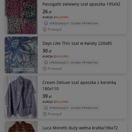
Passigatti zwiewny szal apaszka 195x92
26
zł
AUKCJA Z
ALLEGRO
SPRZEDAJĄCY: OSOBA PRYWATNA
Przemyśl
Days Like This szal w kwiaty 220x85
30
zł
AUKCJA Z
ALLEGRO
SPRZEDAJĄCY: OSOBA PRYWATNA
Przemyśl
Cream Deluxe szal apaszka z koronką
180x110
39
zł
AUKCJA Z
ALLEGRO
SPRZEDAJĄCY: OSOBA PRYWATNA
Przemyśl
Luca Moretti duży wełna kratka196x72