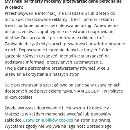
My i nasi partnerzy możemy przetwarzać dane personalne
w celach:
Allegro Gadane dla sprzedających
Przechowywanie informacji na urządzeniu lub dostęp do
Allegro Gadane dla kupujących
nich
.
Spersonalizowane reklamy i treści, pomiar reklam i
treści, badanie odbiorców i ulepszanie usług
.
Zapewnienie
Mapa miejscowości
bezpieczeństwa, zapobieganie oszustwom i naprawianie
błędów
.
Dostarczanie i prezentowanie reklam i treści
.
Informacje prawne
Zapisanie decyzji dotyczących prywatności oraz informowanie
o nich
.
Dopasowanie i łączenie danych z innych źródeł
.
Regulamin
Łączenie różnych urządzeń
.
Identyfikacja urządzeń na
podstawie informacji przesyłanych automatycznie
.
Polityka plików "cookies"
Twoje dane personalne przetwarzamy również w celu
ułatwiania korzystania z naszych stron
Ustawienia plików "cookies"
Cele przetwarzania szczegółowo opisane są w ustawieniach
Udostępnianie lokalizacji
dostępnych pod przyciskiem: “ZMIENIAM ZGODY” i w Polityce
Informacje dla Aktu o Usługach Cyfrowych
plików cookies.
Zgodę wyrażasz dobrowolnie i jest ważna 12 miesięcy.
Pobierz aplikację
Możesz ją w każdym momencie wycofać lub ponowić w
zakładce
Ustawienia plików cookies
na stronie głównej.
Wycofanie zgody nie wpływa na legalność uprzedniego