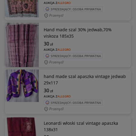
AUKCJA Z
ALLEGRO
SPRZEDAJĄCY: OSOBA PRYWATNA
Przemyśl
Hand made szal 30% jedwab,70%
viskoza 185x35
30
zł
AUKCJA Z
ALLEGRO
SPRZEDAJĄCY: OSOBA PRYWATNA
Przemyśl
hand made szal apaszka vintage jedwab
29x117
30
zł
AUKCJA Z
ALLEGRO
SPRZEDAJĄCY: OSOBA PRYWATNA
Przemyśl
Leonardi włoski szal vintage apaszka
138x31