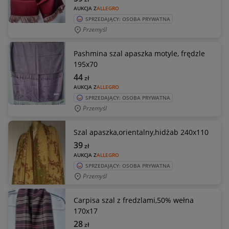
AUKCJA Z
ALLEGRO
SPRZEDAJĄCY: OSOBA PRYWATNA
Przemyśl
Pashmina szal apaszka motyle, frędzle
195x70
44
zł
AUKCJA Z
ALLEGRO
SPRZEDAJĄCY: OSOBA PRYWATNA
Przemyśl
Szal apaszka,orientalny,hidżab 240x110
39
zł
AUKCJA Z
ALLEGRO
SPRZEDAJĄCY: OSOBA PRYWATNA
Przemyśl
Carpisa szal z fredzlami,50% wełna
170x17
28
zł