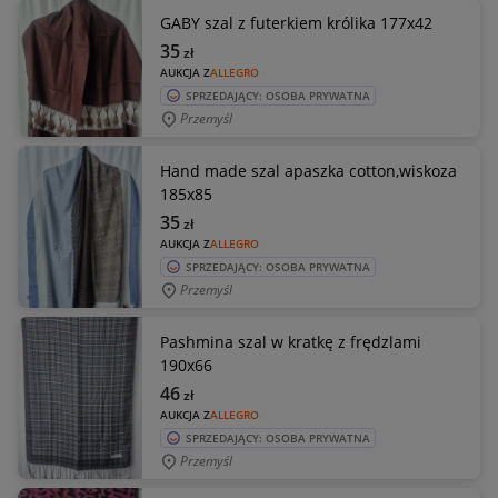
GABY szal z futerkiem królika 177x42
35
zł
AUKCJA Z
ALLEGRO
SPRZEDAJĄCY: OSOBA PRYWATNA
Przemyśl
Hand made szal apaszka cotton,wiskoza
185x85
35
zł
AUKCJA Z
ALLEGRO
SPRZEDAJĄCY: OSOBA PRYWATNA
Przemyśl
Pashmina szal w kratkę z frędzlami
190x66
46
zł
AUKCJA Z
ALLEGRO
SPRZEDAJĄCY: OSOBA PRYWATNA
Przemyśl