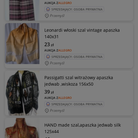
AUKCJA Z
ALLEGRO
SPRZEDAJĄCY: OSOBA PRYWATNA
Przemyśl
Leonardi włoski szal vintage apaszka
140x31
23
zł
AUKCJA Z
ALLEGRO
SPRZEDAJĄCY: OSOBA PRYWATNA
Przemyśl
Passigatti szal witrażowy apaszka
jedwab ,wiskoza 156x50
39
zł
AUKCJA Z
ALLEGRO
SPRZEDAJĄCY: OSOBA PRYWATNA
Przemyśl
HAND made szal,apaszka jedwab silk
125x44