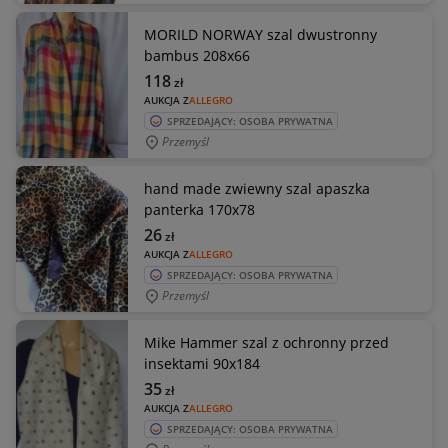
MORILD NORWAY szal dwustronny
bambus 208x66
118
zł
AUKCJA Z
ALLEGRO
SPRZEDAJĄCY: OSOBA PRYWATNA
Przemyśl
hand made zwiewny szal apaszka
panterka 170x78
26
zł
AUKCJA Z
ALLEGRO
SPRZEDAJĄCY: OSOBA PRYWATNA
Przemyśl
Mike Hammer szal z ochronny przed
insektami 90x184
35
zł
AUKCJA Z
ALLEGRO
SPRZEDAJĄCY: OSOBA PRYWATNA