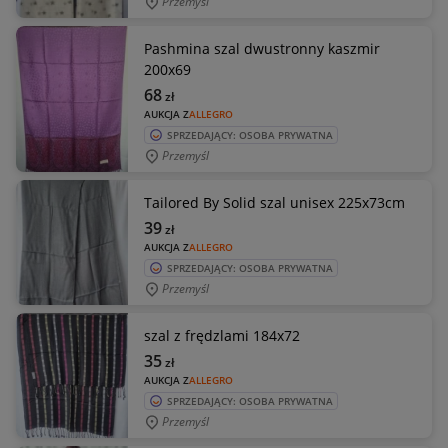
Przemyśl
Pashmina szal dwustronny kaszmir
200x69
68
zł
AUKCJA Z
ALLEGRO
SPRZEDAJĄCY: OSOBA PRYWATNA
Przemyśl
Tailored By Solid szal unisex 225x73cm
39
zł
AUKCJA Z
ALLEGRO
SPRZEDAJĄCY: OSOBA PRYWATNA
Przemyśl
szal z frędzlami 184x72
35
zł
AUKCJA Z
ALLEGRO
SPRZEDAJĄCY: OSOBA PRYWATNA
Przemyśl