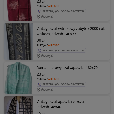
23
zł
AUKCJA Z
ALLEGRO
SPRZEDAJĄCY: OSOBA PRYWATNA
Przemyśl
Vintage szal witrażowy zabytek 2000 rok
wiskoza,jedwab 146x33
30
zł
AUKCJA Z
ALLEGRO
SPRZEDAJĄCY: OSOBA PRYWATNA
Przemyśl
Roma miętowy szal ,apaszka 182x70
23
zł
AUKCJA Z
ALLEGRO
SPRZEDAJĄCY: OSOBA PRYWATNA
Przemyśl
Vintage szal apaszka vskoza
jedwab148x40
15
zł