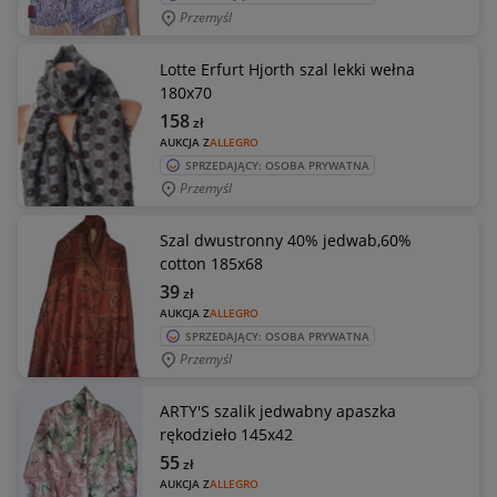
Przemyśl
Lotte Erfurt Hjorth szal lekki wełna
180x70
158
zł
AUKCJA Z
ALLEGRO
SPRZEDAJĄCY: OSOBA PRYWATNA
Przemyśl
Szal dwustronny 40% jedwab,60%
cotton 185x68
39
zł
AUKCJA Z
ALLEGRO
SPRZEDAJĄCY: OSOBA PRYWATNA
Przemyśl
ARTY'S szalik jedwabny apaszka
rękodzieło 145x42
55
zł
AUKCJA Z
ALLEGRO