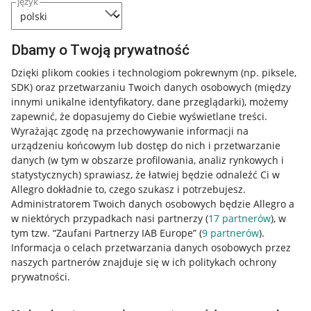
język
Dbamy o Twoją prywatność
Dzięki plikom cookies i technologiom pokrewnym
(np. piksele,
SDK)
oraz przetwarzaniu Twoich danych osobowych
(między
innymi unikalne identyfikatory, dane przeglądarki)
, możemy
zapewnić, że dopasujemy do Ciebie wyświetlane treści.
Wyrażając zgodę na przechowywanie informacji na
urządzeniu końcowym lub dostęp do nich i przetwarzanie
danych (w tym w obszarze profilowania, analiz rynkowych i
statystycznych) sprawiasz, że łatwiej będzie odnaleźć Ci w
Allegro dokładnie to, czego szukasz i potrzebujesz.
Administratorem Twoich danych osobowych będzie Allegro a
w niektórych przypadkach nasi partnerzy (
17
partnerów
), w
Nawigacja
tym tzw. “Zaufani Partnerzy IAB Europe” (
9
partnerów
).
Przydatne informacje
Informacja o celach przetwarzania danych osobowych przez
naszych partnerów znajduje się w ich politykach ochrony
prywatności.
Jak to działa
Napisz do nas