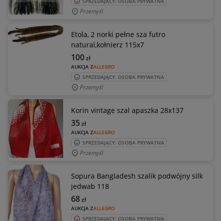
SPRZEDAJĄCY: OSOBA PRYWATNA
Przemyśl
Etola, 2 norki pełne sza futro
natural,kołnierz 115x7
100
zł
AUKCJA Z
ALLEGRO
SPRZEDAJĄCY: OSOBA PRYWATNA
Przemyśl
Korin vintage szal apaszka 28x137
35
zł
AUKCJA Z
ALLEGRO
SPRZEDAJĄCY: OSOBA PRYWATNA
Przemyśl
Sopura Bangladesh szalik podwójny silk
jedwab 118
68
zł
AUKCJA Z
ALLEGRO
SPRZEDAJĄCY: OSOBA PRYWATNA