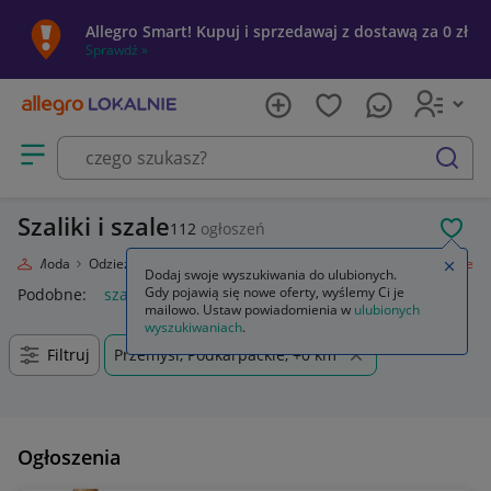
Allegro Smart! Kupuj i sprzedawaj z dostawą za 0 zł
Sprawdź »
Otwórz menu z kategoriami
szukaj
Szaliki i szale
112
ogłoszeń
POL
nie
Moda
Odzież, Obuwie, Dodatki
Galanteria i dodatki
Szaliki i szale
Zamkn
Dodaj swoje wyszukiwania do ulubionych.
Gdy pojawią się nowe oferty, wyślemy Ci je
Podobne:
szaliki i szale
mailowo. Ustaw powiadomienia w
ulubionych
wyszukiwaniach
.
Filtruj
Przemyśl, Podkarpackie, +0 km
Ogłoszenia