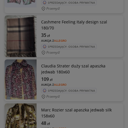
SPRZEDAJĄCY: OSOBA PRYWATNA
Przemyśl
Cashmere Feeling Italy design szal
180/70
35
zł
AUKCJA Z
ALLEGRO
SPRZEDAJĄCY: OSOBA PRYWATNA
Przemyśl
Claudia Strater duży szal apaszka
jedwab 180x60
109
zł
AUKCJA Z
ALLEGRO
SPRZEDAJĄCY: OSOBA PRYWATNA
Przemyśl
Marc Rozier szal apaszka jedwab silk
158x60
48
zł