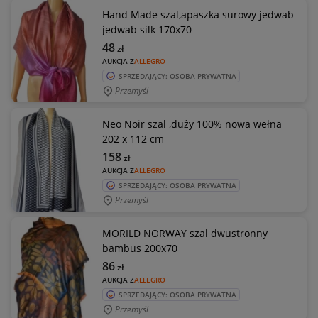
Hand Made szal,apaszka surowy jedwab
jedwab silk 170x70
48
zł
AUKCJA Z
ALLEGRO
SPRZEDAJĄCY: OSOBA PRYWATNA
Przemyśl
Neo Noir szal ,duży 100% nowa wełna
202 x 112 cm
158
zł
AUKCJA Z
ALLEGRO
SPRZEDAJĄCY: OSOBA PRYWATNA
Przemyśl
MORILD NORWAY szal dwustronny
bambus 200x70
86
zł
AUKCJA Z
ALLEGRO
SPRZEDAJĄCY: OSOBA PRYWATNA
Przemyśl