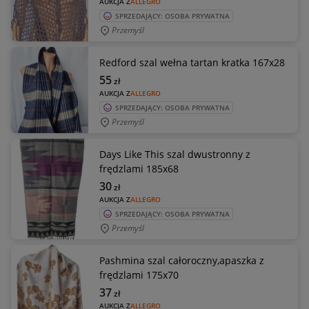
AUKCJA Z
ALLEGRO
SPRZEDAJĄCY: OSOBA PRYWATNA
Przemyśl
Redford szal wełna tartan kratka 167x28
55
zł
AUKCJA Z
ALLEGRO
SPRZEDAJĄCY: OSOBA PRYWATNA
Przemyśl
Days Like This szal dwustronny z
frędzlami 185x68
30
zł
AUKCJA Z
ALLEGRO
SPRZEDAJĄCY: OSOBA PRYWATNA
Przemyśl
Pashmina szal całoroczny,apaszka z
frędzlami 175x70
37
zł
AUKCJA Z
ALLEGRO