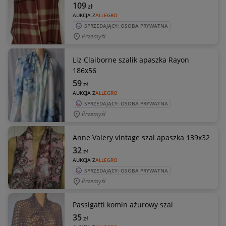
109
zł
AUKCJA Z
ALLEGRO
SPRZEDAJĄCY: OSOBA PRYWATNA
Przemyśl
Liz Claiborne szalik apaszka Rayon
186x56
59
zł
AUKCJA Z
ALLEGRO
SPRZEDAJĄCY: OSOBA PRYWATNA
Przemyśl
Anne Valery vintage szal apaszka 139x32
32
zł
AUKCJA Z
ALLEGRO
SPRZEDAJĄCY: OSOBA PRYWATNA
Przemyśl
Passigatti komin ażurowy szal
35
zł