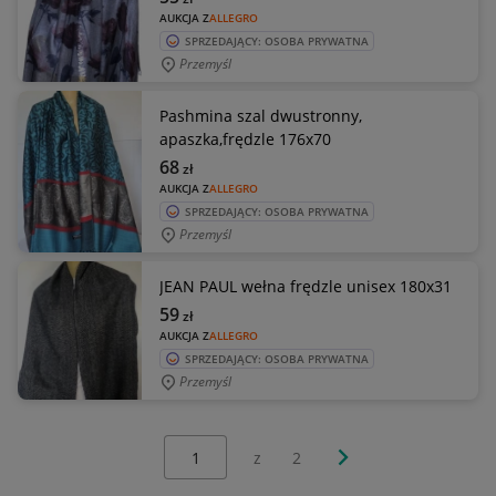
AUKCJA Z
ALLEGRO
SPRZEDAJĄCY: OSOBA PRYWATNA
Przemyśl
Pashmina szal dwustronny,
apaszka,frędzle 176x70
68
zł
AUKCJA Z
ALLEGRO
SPRZEDAJĄCY: OSOBA PRYWATNA
Przemyśl
JEAN PAUL wełna frędzle unisex 180x31
59
zł
AUKCJA Z
ALLEGRO
SPRZEDAJĄCY: OSOBA PRYWATNA
Przemyśl
Wybierz stronę:
Następna strona
z
2