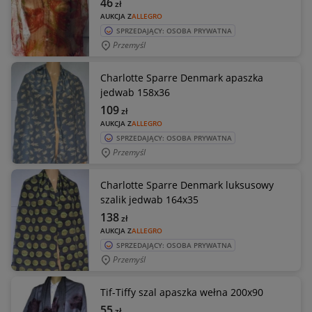
46
zł
AUKCJA Z
ALLEGRO
SPRZEDAJĄCY: OSOBA PRYWATNA
Przemyśl
Charlotte Sparre Denmark apaszka
jedwab 158x36
109
zł
AUKCJA Z
ALLEGRO
SPRZEDAJĄCY: OSOBA PRYWATNA
Przemyśl
Charlotte Sparre Denmark luksusowy
szalik jedwab 164x35
138
zł
AUKCJA Z
ALLEGRO
SPRZEDAJĄCY: OSOBA PRYWATNA
Przemyśl
Tif-Tiffy szal apaszka wełna 200x90
55
zł