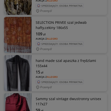
AUKCJA Z
ALLEGRO
SPRZEDAJĄCY: OSOBA PRYWATNA
Przemyśl
SELECTION PRIVEE szal jedwab
hafty,cekiny 186x55
109
zł
AUKCJA Z
ALLEGRO
SPRZEDAJĄCY: OSOBA PRYWATNA
Przemyśl
hand made szal apaszka z frędzlami
155x44
15
zł
AUKCJA Z
ALLEGRO
SPRZEDAJĄCY: OSOBA PRYWATNA
Przemyśl
Sammy szal vintage dwustronny unisex
117x27
59
zł