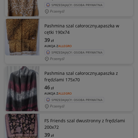
SPRZEDAJĄCY: OSOBA PRYWATNA
Przemyśl
Pashmina szal całoroczny,apaszka w
cętki 190x74
39
zł
AUKCJA Z
ALLEGRO
SPRZEDAJĄCY: OSOBA PRYWATNA
Przemyśl
Pashmina szal całoroczny,apaszka z
frędzlami 175x70
46
zł
AUKCJA Z
ALLEGRO
SPRZEDAJĄCY: OSOBA PRYWATNA
Przemyśl
FS Friends szal dwustronny z frędzlami
200x72
39
zł