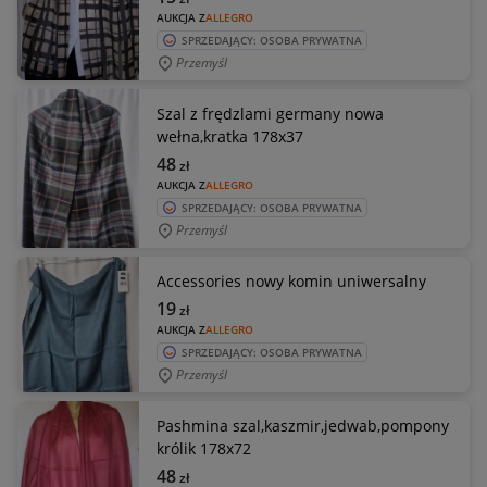
AUKCJA Z
ALLEGRO
SPRZEDAJĄCY: OSOBA PRYWATNA
Przemyśl
Szal z frędzlami germany nowa
wełna,kratka 178x37
48
zł
AUKCJA Z
ALLEGRO
SPRZEDAJĄCY: OSOBA PRYWATNA
Przemyśl
Accessories nowy komin uniwersalny
19
zł
AUKCJA Z
ALLEGRO
SPRZEDAJĄCY: OSOBA PRYWATNA
Przemyśl
Pashmina szal,kaszmir,jedwab,pompony
królik 178x72
48
zł