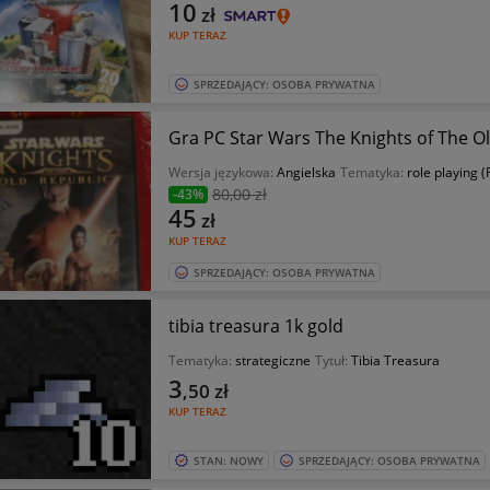
10
zł
KUP TERAZ
SPRZEDAJĄCY: OSOBA PRYWATNA
Gra PC Star Wars The Knights of The Ol
Wersja językowa:
Angielska
Tematyka:
role playing 
80
,00 zł
-43%
45
zł
KUP TERAZ
SPRZEDAJĄCY: OSOBA PRYWATNA
tibia treasura 1k gold
Tematyka:
strategiczne
Tytuł:
Tibia Treasura
3
,50
zł
KUP TERAZ
STAN: NOWY
SPRZEDAJĄCY: OSOBA PRYWATNA