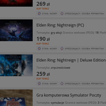
269
zł
KUP TERAZ
STAN: NOWY
SPRZEDAJĄCY: OSOBA PRYWATNA
Elden Ring: Nightreign (PC)
Tematyka:
gry akcji
Granice wiekowe (PEGI):
18
Plat
190
zł
KUP TERAZ
STAN: NOWY
SPRZEDAJĄCY: OSOBA PRYWATNA
Elden Ring: Nightreign | Deluxe Edition
Tematyka:
zręcznościowe
259
zł
KUP TERAZ
STAN: NOWY
SPRZEDAJĄCY: OSOBA PRYWATNA
Gra komputerowa Symulator Poczty
Tematyka:
symulacje
Granice wiekowe (PEGI):
3
Plat