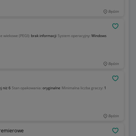
Będzin
OBSERWU
e wiekowe (PEGI):
brak informacji
System operacyjny:
Windows
Będzin
OBSERWU
j niż 6
Stan opakowania:
oryginalne
Minimalna liczba graczy:
1
Będzin
Premierowe
OBSERWU