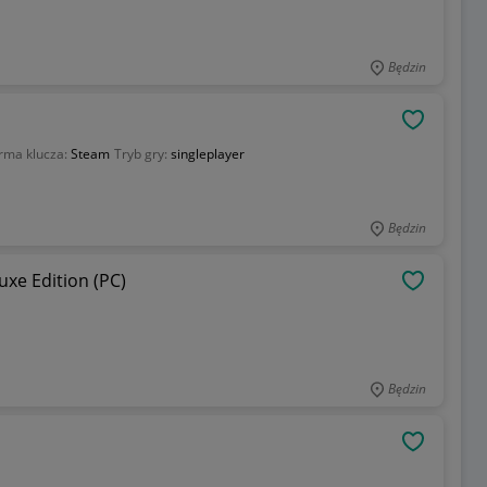
Będzin
OBSERWU
orma klucza:
Steam
Tryb gry:
singleplayer
Będzin
uxe Edition (PC)
OBSERWU
Będzin
OBSERWU