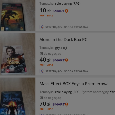
Tematyka:
role playing (RPG)
10
zł
KUP TERAZ
SPRZEDAJĄCY: OSOBA PRYWATNA
Alone in the Dark Box PC
Tematyka:
gry akcji
do negocjacji
40
zł
KUP TERAZ
SPRZEDAJĄCY: OSOBA PRYWATNA
Mass Effect BOX Edycja Premierowa
Tematyka:
role playing (RPG)
System operacyjny:
Wi
do negocjacji
70
zł
KUP TERAZ