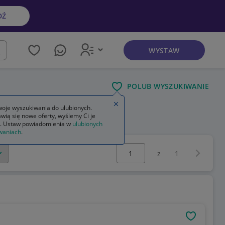
DŹ
WYSTAW
kaj
POLUB WYSZUKIWANIE
Zamknij wskazówkę
oje wyszukiwania do ulubionych.
wią się nowe oferty, wyślemy Ci je
. Ustaw powiadomienia w
ulubionych
waniach
.
Wybierz stronę:
Następna 
z
1
OBSERWU