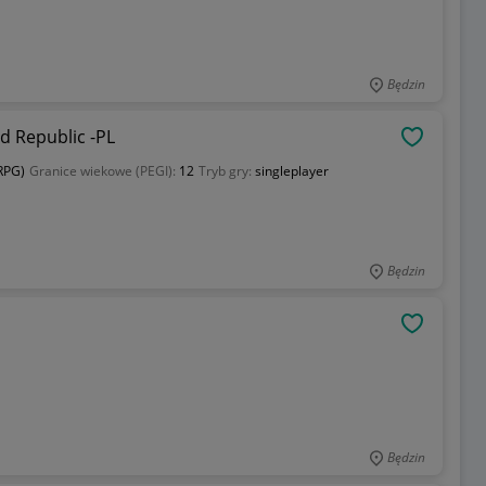
Będzin
d Republic -PL
OBSERWU
(RPG)
Granice wiekowe (PEGI):
12
Tryb gry:
singleplayer
Będzin
OBSERWU
Będzin