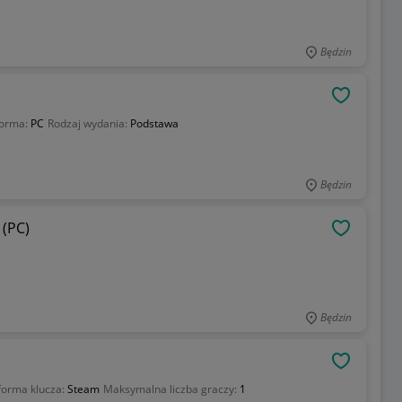
Będzin
OBSERWU
forma:
PC
Rodzaj wydania:
Podstawa
Będzin
 (PC)
OBSERWU
Będzin
OBSERWU
forma klucza:
Steam
Maksymalna liczba graczy:
1