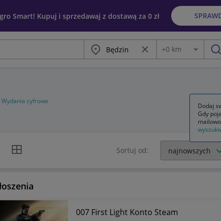
SPRAW
egro Smart! Kupuj i sprzedawaj z dostawą za 0 zł
Miasto
Wyczyść frazę
+
0
km
Odległość
szu
Wydania cyfrowe
Dodaj sw
Gdy poja
mailowo
wyszuki
k listy
Widok siatki
Sortuj od:
łoszenia
007 First Light Konto Steam