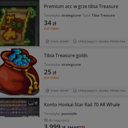
Premium acc w grze tibia Treasure
Tematyka:
strategiczne
Tytuł:
Tibia Treasure
34
zł
KUP TERAZ
STAN: NOWY
SPRZEDAJĄCY: OSOBA PRYWATNA
Tibia Treasure golds
Tematyka:
strategiczne
25
zł
KUP TERAZ
STAN: NOWY
SPRZEDAJĄCY: OSOBA PRYWATNA
Konto Honkai Star Rail 70 AR Whale
Tematyka:
pozostałe
do negocjacji
3 999
zł