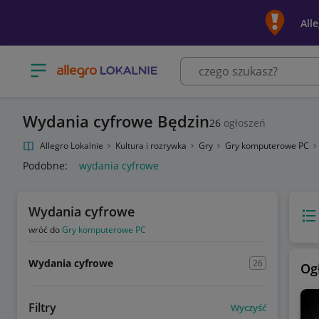
All
Otwórz menu z kategoriami
Wydania cyfrowe Będzin
26
ogłoszeń
Allegro Lokalnie
Kultura i rozrywka
Gry
Gry komputerowe PC
Podobne:
wydania cyfrowe
Wydania cyfrowe
Wido
wróć do
Gry komputerowe PC
Wydania cyfrowe
26
Og
Filtry
Wyczyść