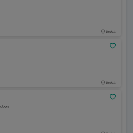
Będzin
OBSERWU
Będzin
OBSERWU
ndows