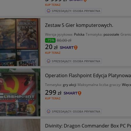
KUP TERAZ
SPRZEDAJĄCY: OSOBA PRYWATNA
Zestaw 5 Gier komputerowych.
Wersja językowa:
Polska
Tematyka:
pozostałe
Granic
80
,00 zł
-75%
20
zł
KUP TERAZ
SPRZEDAJĄCY: OSOBA PRYWATNA
Operation Flashpoint Edycja Platynowa
Tematyka:
gry akcji
Maksymalna liczba graczy:
Więce
299
zł
KUP TERAZ
SPRZEDAJĄCY: OSOBA PRYWATNA
Divinity: Dragon Commander Box PC 