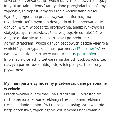
SDK)
oraz przetwarzaniu Twoich danych osobowych
(między
innymi unikalne identyfikatory, dane przeglądarki)
, możemy
zapewnić, że dopasujemy do Ciebie wyświetlane treści.
Wyrażając zgodę na przechowywanie informacji na
urządzeniu końcowym lub dostęp do nich i przetwarzanie
danych (w tym w obszarze profilowania, analiz rynkowych i
statystycznych) sprawiasz, że łatwiej będzie odnaleźć Ci w
Allegro dokładnie to, czego szukasz i potrzebujesz.
Administratorem Twoich danych osobowych będzie Allegro a
w niektórych przypadkach nasi partnerzy (
17
partnerów
), w
tym tzw. “Zaufani Partnerzy IAB Europe” (
9
partnerów
).
Przydatne informacje
Informacja o celach przetwarzania danych osobowych przez
naszych partnerów znajduje się w ich politykach ochrony
prywatności.
Jak to działa
Napisz do nas
My i nasi partnerzy możemy przetwarzać dane personalne
w celach:
Allegro Gadane dla sprzedających
Przechowywanie informacji na urządzeniu lub dostęp do
Allegro Gadane dla kupujących
nich
.
Spersonalizowane reklamy i treści, pomiar reklam i
treści, badanie odbiorców i ulepszanie usług
.
Zapewnienie
Mapa miejscowości
bezpieczeństwa, zapobieganie oszustwom i naprawianie