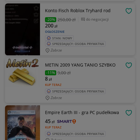
Konto Fisch Roblox Tryhard rod
OBSE
250
,00 zł
do negocjacji
-20%
200
zł
OGŁOSZENIE
STAN: NOWY
SPRZEDAJĄCY: OSOBA PRYWATNA
Zabrze
METIN 2009 YANG TANIO SZYBKO
OBSE
9
,00 zł
-11%
8
zł
KUP TERAZ
SPRZEDAJĄCY: OSOBA PRYWATNA
Zabrze
Empire Earth III - gra PC pudełkowa
OBSE
45
zł
KUP TERAZ
SPRZEDAJĄCY: OSOBA PRYWATNA