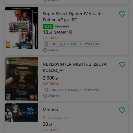
Super Street Fighter IV Arcade
OBSE
Edition AE gra PC
15
,00 zł
-33%
10
zł
KUP TERAZ
SPRZEDAJĄCY: OSOBA PRYWATNA
Zabrze
NEVERWINTER NIGHTS 2 (ZŁOTA
OBSE
KOLEKCJA)
2 000
zł
KUP TERAZ
SPRZEDAJĄCY: OSOBA PRYWATNA
Zabrze
Minoria
OBSE
do negocjacji
20
zł
KUP TERAZ