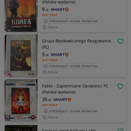
(Polskie wydanie)
9
zł
KUP TERAZ
SPRZEDAJĄCY: OSOBA PRYWATNA
Zabrze
Grupa Błyskawicznego Reagowania
OBSE
(PL)
5
zł
KUP TERAZ
SPRZEDAJĄCY: OSOBA PRYWATNA
Zabrze
Fable - Zapomniane Opowieści PC
OBSE
(Polskie wydanie)
35
zł
KUP TERAZ
SPRZEDAJĄCY: OSOBA PRYWATNA
Zabrze
Szaman smok bellumia 180