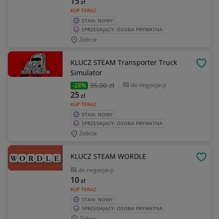
15
zł
KUP TERAZ
STAN: NOWY
SPRZEDAJĄCY: OSOBA PRYWATNA
Zabrze
KLUCZ STEAM Transporter Truck
OBSE
Simulator
35
,00 zł
do negocjacji
-28%
25
zł
KUP TERAZ
STAN: NOWY
SPRZEDAJĄCY: OSOBA PRYWATNA
Zabrze
KLUCZ STEAM WORDLE
OBSE
do negocjacji
10
zł
KUP TERAZ
STAN: NOWY
SPRZEDAJĄCY: OSOBA PRYWATNA
Zabrze