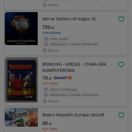
Zabrze
Mirror Settlers of Kalgur SC
OBSE
750
zł
OGŁOSZENIE
STAN: NOWY
SPRZEDAJĄCY: OSOBA PRYWATNA
Zabrze
BOWLING - KRĘGLE - STARA GRA
OBSE
KOMPUTEROWA
10
zł
KUP TERAZ
CZĘSTO SPRZEDAJE
SPRZEDAJĄCY: OSOBA PRYWATNA
Zabrze
Riders Repubilc Europa Ubisoft
OBSE
60
zł
KUP TERAZ