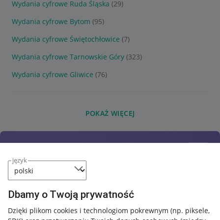
Wydania cyfrowe Ruda Śląska
(29)
Wydania cyfrowe Bytom
(95)
Wydania cyfrowe Świętochłowice
(7)
Wydania cyfrowe Tarnowskie Góry
(323)
Wydania cyfrowe Gliwice
(76)
POKAŻ WIĘCEJ
język
Dbamy o Twoją prywatność
Dzięki plikom cookies i technologiom pokrewnym
(np. piksele,