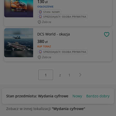
130
zł
OGŁOSZENIE
STAN: NOWY
SPRZEDAJĄCY: OSOBA PRYWATNA
Zabrze
DCS World - okazja
OBSE
380
zł
KUP TERAZ
SPRZEDAJĄCY: OSOBA PRYWATNA
Zabrze
Wybierz stronę:
Następna strona
z
1
Stan przedmiotu: Wydania cyfrowe
Nowy
Bardzo dobry
U
Zobacz w innej lokalizacji
"Wydania cyfrowe"