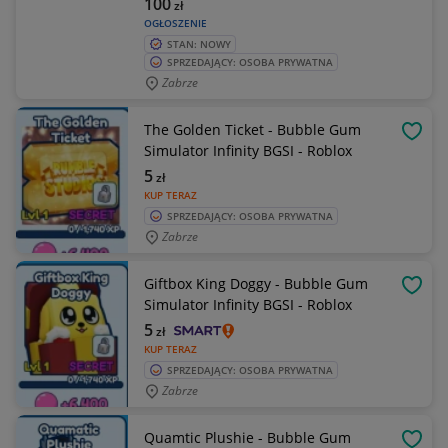
100
zł
OGŁOSZENIE
STAN: NOWY
SPRZEDAJĄCY: OSOBA PRYWATNA
Zabrze
The Golden Ticket - Bubble Gum
OBSE
Simulator Infinity BGSI - Roblox
5
zł
KUP TERAZ
SPRZEDAJĄCY: OSOBA PRYWATNA
Zabrze
Giftbox King Doggy - Bubble Gum
OBSE
Simulator Infinity BGSI - Roblox
5
zł
KUP TERAZ
SPRZEDAJĄCY: OSOBA PRYWATNA
Zabrze
Quamtic Plushie - Bubble Gum