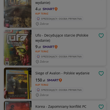
OBSE
wydanie)
4
zł
KUP TERAZ
SPRZEDAJĄCY: OSOBA PRYWATNA
Zabrze
Ufo - Decydujące starcie (Polskie
OBSE
wydanie)
9
zł
KUP TERAZ
SPRZEDAJĄCY: OSOBA PRYWATNA
Zabrze
Siege of Avalon - Polskie wydanie
OBSE
150
zł
KUP TERAZ
SPRZEDAJĄCY: OSOBA PRYWATNA
Zabrze
Korea - Zapomniany konflikt PC
OBSE