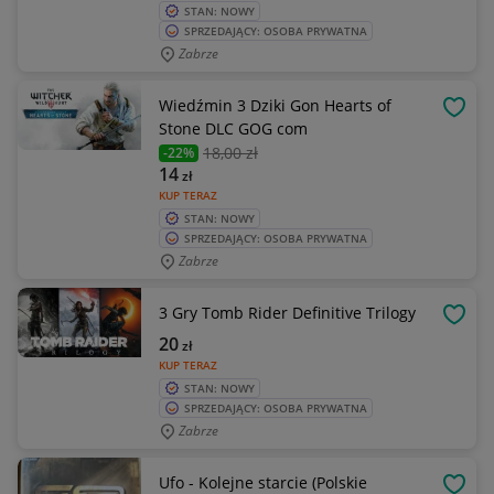
STAN: NOWY
SPRZEDAJĄCY: OSOBA PRYWATNA
Zabrze
Wiedźmin 3 Dziki Gon Hearts of
OBSE
Stone DLC GOG com
18
,00 zł
-22%
14
zł
KUP TERAZ
STAN: NOWY
SPRZEDAJĄCY: OSOBA PRYWATNA
Zabrze
3 Gry Tomb Rider Definitive Trilogy
OBSE
20
zł
KUP TERAZ
STAN: NOWY
SPRZEDAJĄCY: OSOBA PRYWATNA
Zabrze
Ufo - Kolejne starcie (Polskie