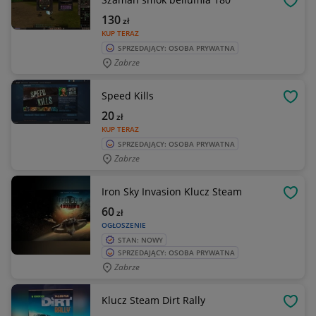
OBSE
130
zł
KUP TERAZ
SPRZEDAJĄCY: OSOBA PRYWATNA
Zabrze
Speed Kills
OBSE
20
zł
KUP TERAZ
SPRZEDAJĄCY: OSOBA PRYWATNA
Zabrze
Iron Sky Invasion Klucz Steam
OBSE
60
zł
OGŁOSZENIE
STAN: NOWY
SPRZEDAJĄCY: OSOBA PRYWATNA
Zabrze
Klucz Steam Dirt Rally
OBSE