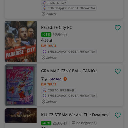
STAN: NOWY
SPRZEDAJĄCY: OSOBA PRYWATNA
Zabrze
Paradise City PC
OBSE
12
,90 zł
-61%
4
,99
zł
KUP TERAZ
SPRZEDAJĄCY: OSOBA PRYWATNA
Zabrze
GRA MAGICZNY BAL - TANIO !
OBSE
7
zł
KUP TERAZ
CZĘSTO SPRZEDAJE
SPRZEDAJĄCY: OSOBA PRYWATNA
Zabrze
KLUCZ STEAM We Are The Dwarves
OBSE
25
,00 zł
do negocjacji
-40%