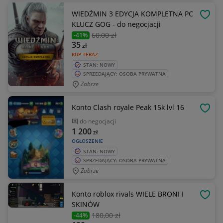
WIEDŹMIN 3 EDYCJA KOMPLETNA PC
OBSE
KLUCZ GOG - do negocjacji
60
,00 zł
-41%
35
zł
KUP TERAZ
STAN: NOWY
SPRZEDAJĄCY: OSOBA PRYWATNA
Zabrze
Konto Clash royale Peak 15k lvl 16
OBSE
do negocjacji
1 200
zł
OGŁOSZENIE
STAN: NOWY
SPRZEDAJĄCY: OSOBA PRYWATNA
Zabrze
Konto roblox rivals WIELE BRONI I
OBSE
SKINÓW
180
,00 zł
-44%