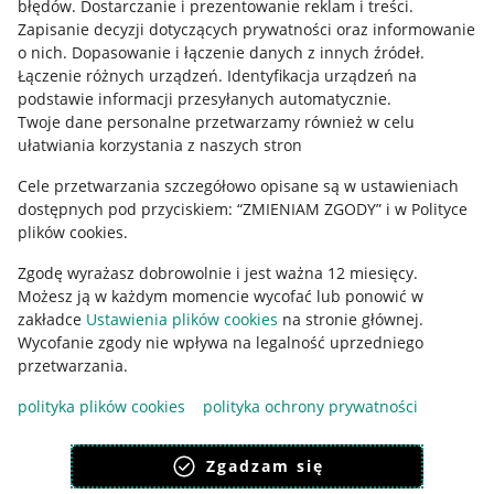
błędów
.
Dostarczanie i prezentowanie reklam i treści
.
Informacje prawne
Zapisanie decyzji dotyczących prywatności oraz informowanie
o nich
.
Dopasowanie i łączenie danych z innych źródeł
.
Regulamin
Łączenie różnych urządzeń
.
Identyfikacja urządzeń na
podstawie informacji przesyłanych automatycznie
.
Polityka plików "cookies"
Twoje dane personalne przetwarzamy również w celu
ułatwiania korzystania z naszych stron
Ustawienia plików "cookies"
Cele przetwarzania szczegółowo opisane są w ustawieniach
Udostępnianie lokalizacji
dostępnych pod przyciskiem: “ZMIENIAM ZGODY” i w Polityce
Informacje dla Aktu o Usługach Cyfrowych
plików cookies.
Zgodę wyrażasz dobrowolnie i jest ważna 12 miesięcy.
Pobierz aplikację
Możesz ją w każdym momencie wycofać lub ponowić w
zakładce
Ustawienia plików cookies
na stronie głównej.
Wycofanie zgody nie wpływa na legalność uprzedniego
przetwarzania.
polityka plików cookies
polityka ochrony prywatności
Zgadzam się