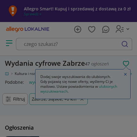
Allegro Smart! Kupuj i sprzedawaj z dostawą za 0 zł
Sprawdź »
Otwórz menu z kategoriami
szukaj
Wydania cyfrowe Zabrze
47
ogłoszeń
POL
kalnie
Kultura i rozrywka
Gry
Gry komputerowe PC
Wydania cyfrowe
Zamkn
Dodaj swoje wyszukiwania do ulubionych.
Gdy pojawią się nowe oferty, wyślemy Ci je
Podobne:
wydania cyfrowe
mailowo. Ustaw powiadomienia w
ulubionych
wyszukiwaniach
.
Filtruj
Zabrze, Śląskie, +0 km
Ogłoszenia