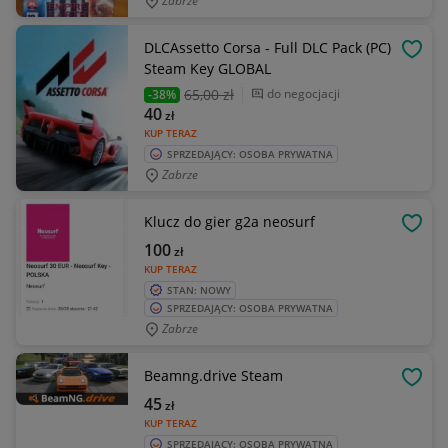
Zabrze
DLCAssetto Corsa - Full DLC Pack (PC)
OBSE
Steam Key GLOBAL
65
,00 zł
do negocjacji
-38%
40
zł
KUP TERAZ
SPRZEDAJĄCY: OSOBA PRYWATNA
Zabrze
Klucz do gier g2a neosurf
OBSE
100
zł
KUP TERAZ
STAN: NOWY
SPRZEDAJĄCY: OSOBA PRYWATNA
Zabrze
Beamng.drive Steam
OBSE
45
zł
KUP TERAZ
SPRZEDAJĄCY: OSOBA PRYWATNA