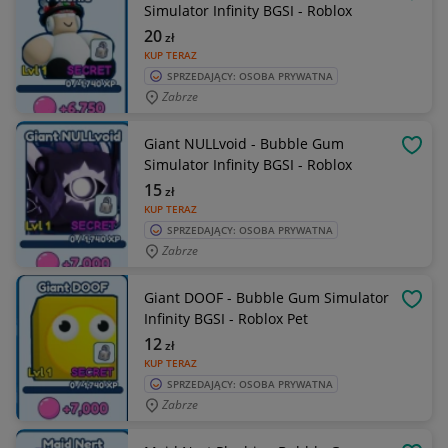
OBSE
Simulator Infinity BGSI - Roblox
20
zł
KUP TERAZ
SPRZEDAJĄCY: OSOBA PRYWATNA
Zabrze
Giant NULLvoid - Bubble Gum
OBSE
Simulator Infinity BGSI - Roblox
15
zł
KUP TERAZ
SPRZEDAJĄCY: OSOBA PRYWATNA
Zabrze
Giant DOOF - Bubble Gum Simulator
OBSE
Infinity BGSI - Roblox Pet
12
zł
KUP TERAZ
SPRZEDAJĄCY: OSOBA PRYWATNA
Zabrze