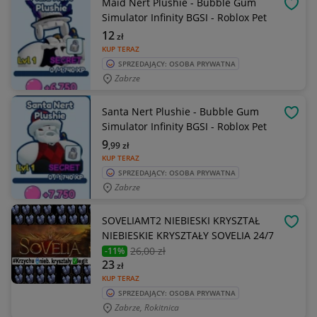
Maid Nert Plushie - Bubble Gum
OBSE
Simulator Infinity BGSI - Roblox Pet
12
zł
KUP TERAZ
SPRZEDAJĄCY: OSOBA PRYWATNA
Zabrze
Santa Nert Plushie - Bubble Gum
OBSE
Simulator Infinity BGSI - Roblox Pet
9
,99
zł
KUP TERAZ
SPRZEDAJĄCY: OSOBA PRYWATNA
Zabrze
SOVELIAMT2 NIEBIESKI KRYSZTAŁ
OBSE
NIEBIESKIE KRYSZTAŁY SOVELIA 24/7
26
,00 zł
-11%
23
zł
KUP TERAZ
SPRZEDAJĄCY: OSOBA PRYWATNA
Zabrze, Rokitnica