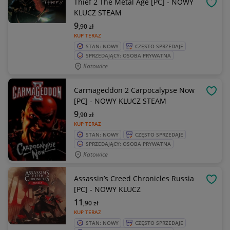
Thief 2 The Metal Age [PC] - NOWY
OBSE
KLUCZ STEAM
9
,90
zł
KUP TERAZ
STAN: NOWY
CZĘSTO SPRZEDAJE
SPRZEDAJĄCY: OSOBA PRYWATNA
Katowice
Carmageddon 2 Carpocalypse Now
OBSE
[PC] - NOWY KLUCZ STEAM
9
,90
zł
KUP TERAZ
STAN: NOWY
CZĘSTO SPRZEDAJE
SPRZEDAJĄCY: OSOBA PRYWATNA
Katowice
Assassin’s Creed Chronicles Russia
OBSE
[PC] - NOWY KLUCZ
11
,90
zł
KUP TERAZ
STAN: NOWY
CZĘSTO SPRZEDAJE