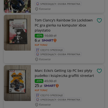
SPRZEDAJĄCY: OSOBA PRYWATNA
Katowice
Tom Clancy’s Rainbow Six Lockdown
OBSE
PC gra gierka na komputer xbox
playstatio
10
,00 zł
-40%
6
zł
KUP TERAZ
CZĘSTO SPRZEDAJE
SPRZEDAJĄCY: OSOBA PRYWATNA
Katowice
Marc Ecko’s Getting Up PC bez płyty
OBSE
pudełko i książeczka graffiti streetart
49
,90 zł
-49%
25
zł
KUP TERAZ
CZĘSTO SPRZEDAJE
SPRZEDAJĄCY: OSOBA PRYWATNA
Katowice