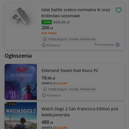
total battle srebro normalne k/ oraz
OBSE
królestwo sezonowe
300
,00 zł
-33%
200
zł
KUP TERAZ
SPRZEDAJĄCY: OSOBA PRYWATNA
Promowane
Katowice
Ogłoszenia
Elderand Steam Kod Klucz PC
16
,98
zł
OFERTA Z
ALLEGRO
SPRZEDAJĄCY: OSOBA PRYWATNA
Katowice
Watch Dogs 2 San Francisco Edition ps4
kolekcjonerska
480
zł
OFERTA Z
ALLEGRO