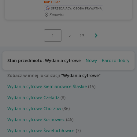
KUP TERAZ
SPRZEDAJĄCY: OSOBA PRYWATNA
Katowice
Wybierz stronę:
Następna strona
z
13
Stan przedmiotu: Wydania cyfrowe
Nowy
Bardzo dobry
U
Zobacz w innej lokalizacji
"Wydania cyfrowe"
Wydania cyfrowe Siemianowice Śląskie
(15)
Wydania cyfrowe Czeladź
(8)
Wydania cyfrowe Chorzów
(86)
Wydania cyfrowe Sosnowiec
(46)
Wydania cyfrowe Świętochłowice
(7)