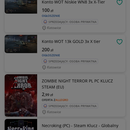
Konto WOT Niskie WN8 3x X-Tier
OBSE
100
zł
OGŁOSZENIE
SPRZEDAJĄCY: OSOBA PRYWATNA
Katowice
Konto WOT 13k GOLD 3x X tier
OBSE
200
zł
OGŁOSZENIE
SPRZEDAJĄCY: OSOBA PRYWATNA
Katowice
ZOMBIE NIGHT TERROR PL PC KLUCZ
STEAM (EU)
2
,99
zł
OFERTA Z
ALLEGRO
SPRZEDAJĄCY: OSOBA PRYWATNA
Katowice
Necroking (PC) - Steam Klucz - Globalny