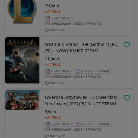
OBSE
19
,99
zł
KUP TERAZ
STAN: NOWY
SPRZEDAJĄCY: OSOBA PRYWATNA
Katowice
Arcania A Gothic Tale (Gothic 4) [PC]
OBSE
(PL) - NOWY KLUCZ STEAM
11
,90
zł
KUP TERAZ
STAN: NOWY
CZĘSTO SPRZEDAJE
SPRZEDAJĄCY: OSOBA PRYWATNA
Katowice
Twierdza Krzyżowiec HD (Twierdza:
OBSE
Krzyżowiec) [PC] (PL) KLUCZ STEAM
9
,90
zł
KUP TERAZ
STAN: NOWY
CZĘSTO SPRZEDAJE
SPRZEDAJĄCY: OSOBA PRYWATNA
Katowice