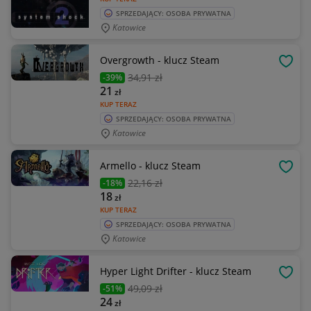
SPRZEDAJĄCY: OSOBA PRYWATNA
Katowice
Overgrowth - klucz Steam
OBSE
34
,91 zł
-39%
21
zł
KUP TERAZ
SPRZEDAJĄCY: OSOBA PRYWATNA
Katowice
Armello - klucz Steam
OBSE
22
,16 zł
-18%
18
zł
KUP TERAZ
SPRZEDAJĄCY: OSOBA PRYWATNA
Katowice
Hyper Light Drifter - klucz Steam
OBSE
49
,09 zł
-51%
24
zł