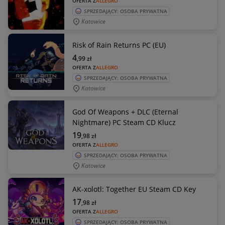
OFERTA Z
ALLEGRO
SPRZEDAJĄCY: OSOBA PRYWATNA
Katowice
Risk of Rain Returns PC (EU)
4
,99
zł
OFERTA Z
ALLEGRO
SPRZEDAJĄCY: OSOBA PRYWATNA
Katowice
God Of Weapons + DLC (Eternal
Nightmare) PC Steam CD Klucz
19
,98
zł
OFERTA Z
ALLEGRO
SPRZEDAJĄCY: OSOBA PRYWATNA
Katowice
AK-xolotl: Together EU Steam CD Key
17
,98
zł
OFERTA Z
ALLEGRO
SPRZEDAJĄCY: OSOBA PRYWATNA