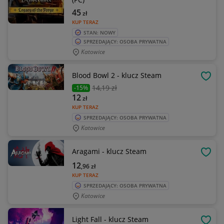
45
zł
KUP TERAZ
STAN: NOWY
SPRZEDAJĄCY: OSOBA PRYWATNA
Katowice
Blood Bowl 2 - klucz Steam
OBSE
14
,19 zł
-15%
12
zł
KUP TERAZ
SPRZEDAJĄCY: OSOBA PRYWATNA
Katowice
Aragami - klucz Steam
OBSE
12
,96
zł
KUP TERAZ
SPRZEDAJĄCY: OSOBA PRYWATNA
Katowice
Light Fall - klucz Steam