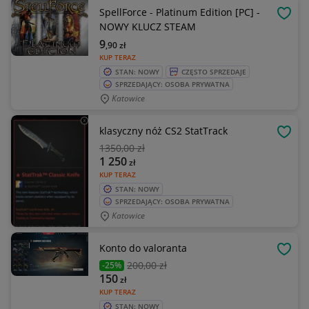
SpellForce - Platinum Edition [PC] -
OBSE
NOWY KLUCZ STEAM
9
,90
zł
KUP TERAZ
STAN: NOWY
CZĘSTO SPRZEDAJE
SPRZEDAJĄCY: OSOBA PRYWATNA
Katowice
klasyczny nóż CS2 StatTrack
OBSE
1350
,00 zł
1 250
zł
KUP TERAZ
STAN: NOWY
SPRZEDAJĄCY: OSOBA PRYWATNA
Katowice
Konto do valoranta
OBSE
200
,00 zł
-25%
150
zł
KUP TERAZ
STAN: NOWY