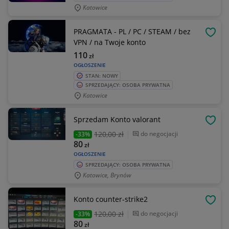
Katowice
PRAGMATA - PL / PC / STEAM / bez
OBSE
VPN / na Twoje konto
110
zł
OGŁOSZENIE
STAN: NOWY
SPRZEDAJĄCY: OSOBA PRYWATNA
Katowice
Sprzedam Konto valorant
OBSE
120
,00 zł
do negocjacji
-33%
80
zł
OGŁOSZENIE
SPRZEDAJĄCY: OSOBA PRYWATNA
Katowice, Brynów
Konto counter-strike2
OBSE
120
,00 zł
do negocjacji
-33%
80
zł