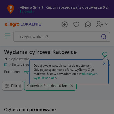
Allegro Smart! Kupuj i sprzedawaj z dostawą za 0 zł
Sprawdź »
Otwórz menu z kategoriami
szukaj
Wydania cyfrowe Katowice
POL
762
ogłoszenia
Zamkn
kalnie
Kultura i rozrywka
Gry
Gry komputerowe PC
Wydania cyfrowe
Dodaj swoje wyszukiwania do ulubionych.
Gdy pojawią się nowe oferty, wyślemy Ci je
Podobne:
wydania cyfrowe
mailowo. Ustaw powiadomienia w
ulubionych
wyszukiwaniach
.
Filtruj
Katowice, Śląskie, +0 km
Ogłoszenia promowane