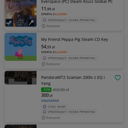
Everspace (PC) Steam Klucz Global PC
11
,99
zł
OFERTA Z
ALLEGRO
SPRZEDAJĄCY: OSOBA PRYWATNA
Katowice
My Friend Peppa Pig Steam CD Key
54
,55
zł
OFERTA Z
ALLEGRO
SPRZEDAJĄCY: OSOBA PRYWATNA
Katowice
PandoraMT2 Szaman 200lv z EQ i
OBSE
Yang
450
,00 zł
-33%
300
zł
OGŁOSZENIE
STAN: NOWY
SPRZEDAJĄCY: OSOBA PRYWATNA
Katowice