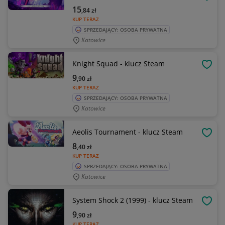
OBSE
15
,84
zł
KUP TERAZ
SPRZEDAJĄCY: OSOBA PRYWATNA
Katowice
Knight Squad - klucz Steam
OBSE
9
,90
zł
KUP TERAZ
SPRZEDAJĄCY: OSOBA PRYWATNA
Katowice
Aeolis Tournament - klucz Steam
OBSE
8
,40
zł
KUP TERAZ
SPRZEDAJĄCY: OSOBA PRYWATNA
Katowice
System Shock 2 (1999) - klucz Steam
OBSE
9
,90
zł
KUP TERAZ