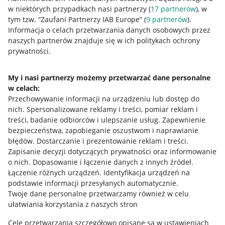
w niektórych przypadkach nasi partnerzy (
17
partnerów
), w
tym tzw. “Zaufani Partnerzy IAB Europe” (
9
partnerów
).
Przydatne informacje
Informacja o celach przetwarzania danych osobowych przez
naszych partnerów znajduje się w ich politykach ochrony
prywatności.
Jak to działa
Napisz do nas
My i nasi partnerzy możemy przetwarzać dane personalne
w celach:
Allegro Gadane dla sprzedających
Przechowywanie informacji na urządzeniu lub dostęp do
Allegro Gadane dla kupujących
nich
.
Spersonalizowane reklamy i treści, pomiar reklam i
treści, badanie odbiorców i ulepszanie usług
.
Zapewnienie
Mapa miejscowości
bezpieczeństwa, zapobieganie oszustwom i naprawianie
błędów
.
Dostarczanie i prezentowanie reklam i treści
.
Informacje prawne
Zapisanie decyzji dotyczących prywatności oraz informowanie
o nich
.
Dopasowanie i łączenie danych z innych źródeł
.
Regulamin
Łączenie różnych urządzeń
.
Identyfikacja urządzeń na
podstawie informacji przesyłanych automatycznie
.
Polityka plików "cookies"
Twoje dane personalne przetwarzamy również w celu
ułatwiania korzystania z naszych stron
Ustawienia plików "cookies"
Cele przetwarzania szczegółowo opisane są w ustawieniach
Udostępnianie lokalizacji