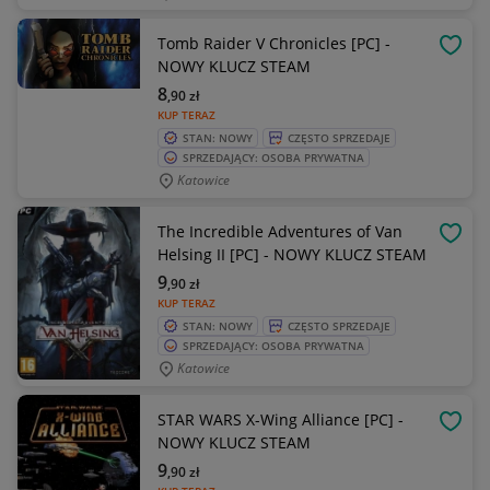
Tomb Raider V Chronicles [PC] -
OBSE
NOWY KLUCZ STEAM
8
,90
zł
KUP TERAZ
STAN: NOWY
CZĘSTO SPRZEDAJE
SPRZEDAJĄCY: OSOBA PRYWATNA
Katowice
The Incredible Adventures of Van
OBSE
Helsing II [PC] - NOWY KLUCZ STEAM
9
,90
zł
KUP TERAZ
STAN: NOWY
CZĘSTO SPRZEDAJE
SPRZEDAJĄCY: OSOBA PRYWATNA
Katowice
STAR WARS X-Wing Alliance [PC] -
OBSE
NOWY KLUCZ STEAM
9
,90
zł