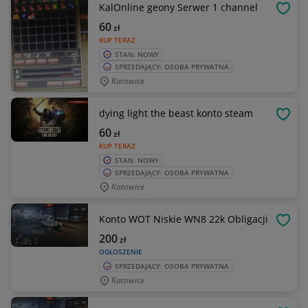
KalOnline geony Serwer 1 channel
OBSE
60
zł
KUP TERAZ
STAN: NOWY
SPRZEDAJĄCY: OSOBA PRYWATNA
Katowice
dying light the beast konto steam
OBSE
60
zł
KUP TERAZ
STAN: NOWY
SPRZEDAJĄCY: OSOBA PRYWATNA
Katowice
Konto WOT Niskie WN8 22k Obligacji
OBSE
200
zł
OGŁOSZENIE
SPRZEDAJĄCY: OSOBA PRYWATNA
Katowice