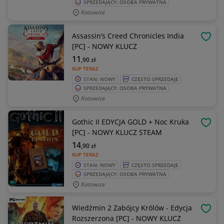
SPRZEDAJĄCY: OSOBA PRYWATNA
Katowice
Assassin’s Creed Chronicles India
OBSE
[PC] - NOWY KLUCZ
11
,90
zł
KUP TERAZ
STAN: NOWY
CZĘSTO SPRZEDAJE
SPRZEDAJĄCY: OSOBA PRYWATNA
Katowice
Gothic II EDYCJA GOLD + Noc Kruka
OBSE
[PC] - NOWY KLUCZ STEAM
14
,90
zł
KUP TERAZ
STAN: NOWY
CZĘSTO SPRZEDAJE
SPRZEDAJĄCY: OSOBA PRYWATNA
Katowice
Wiedźmin 2 Zabójcy Królów - Edycja
OBSE
Rozszerzona [PC] - NOWY KLUCZ