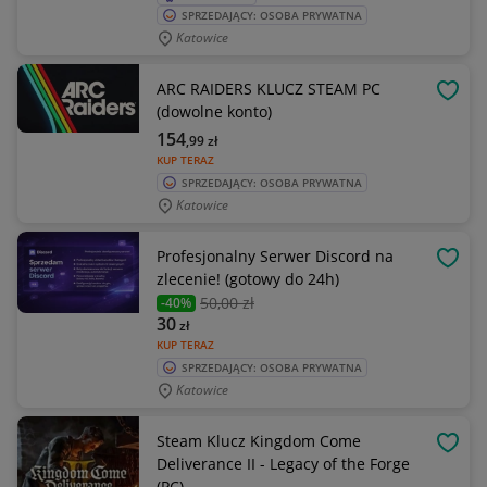
SPRZEDAJĄCY: OSOBA PRYWATNA
Katowice
ARC RAIDERS KLUCZ STEAM PC
OBSE
(dowolne konto)
154
,99
zł
KUP TERAZ
SPRZEDAJĄCY: OSOBA PRYWATNA
Katowice
Profesjonalny Serwer Discord na
OBSE
zlecenie! (gotowy do 24h)
50
,00 zł
-40%
30
zł
KUP TERAZ
SPRZEDAJĄCY: OSOBA PRYWATNA
Katowice
Steam Klucz Kingdom Come
OBSE
Deliverance II - Legacy of the Forge
(PC)