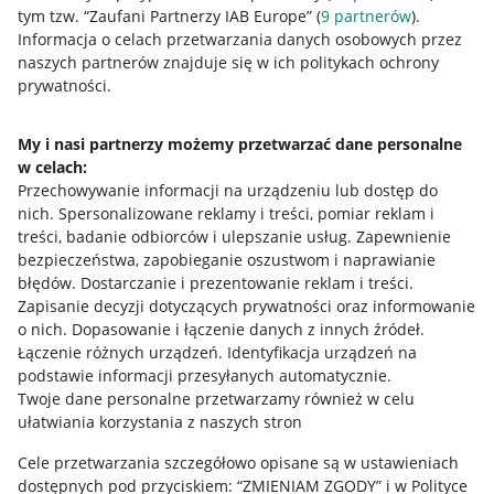
tym tzw. “Zaufani Partnerzy IAB Europe” (
9
partnerów
).
Przydatne informacje
Informacja o celach przetwarzania danych osobowych przez
naszych partnerów znajduje się w ich politykach ochrony
prywatności.
Jak to działa
Napisz do nas
My i nasi partnerzy możemy przetwarzać dane personalne
w celach:
Allegro Gadane dla sprzedających
Przechowywanie informacji na urządzeniu lub dostęp do
Allegro Gadane dla kupujących
nich
.
Spersonalizowane reklamy i treści, pomiar reklam i
treści, badanie odbiorców i ulepszanie usług
.
Zapewnienie
Mapa miejscowości
bezpieczeństwa, zapobieganie oszustwom i naprawianie
błędów
.
Dostarczanie i prezentowanie reklam i treści
.
Informacje prawne
Zapisanie decyzji dotyczących prywatności oraz informowanie
o nich
.
Dopasowanie i łączenie danych z innych źródeł
.
Regulamin
Łączenie różnych urządzeń
.
Identyfikacja urządzeń na
podstawie informacji przesyłanych automatycznie
.
Polityka plików "cookies"
Twoje dane personalne przetwarzamy również w celu
ułatwiania korzystania z naszych stron
Ustawienia plików "cookies"
Cele przetwarzania szczegółowo opisane są w ustawieniach
Udostępnianie lokalizacji
dostępnych pod przyciskiem: “ZMIENIAM ZGODY” i w Polityce