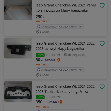
Jeep Grand Cherokee WL 2021 Panel
OBSE
górny poszycia klapy bagażnika
290
zł
KUP TERAZ
SPRZEDAJĄCY: OSOBA PRYWATNA
Luzino
Jeep Grand Cherokee WL 2021 2022
OBSE
2023 uchwyt klapy bagażnika
100
,00 zł
do negocjacji
-50%
50
zł
KUP TERAZ
SPRZEDAJĄCY: OSOBA PRYWATNA
Luzino
Jeep Grand Cherokee WL 2021 2022
OBSE
2023 Tapicerka klapy bagażnika
500
,00 zł
-30%
350
zł
KUP TERAZ