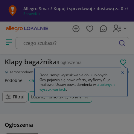
Allegro Smart! Kupuj i sprzedawaj z dostawą za 0 zł
Sprawdź »
Otwórz menu z kategoriami
szukaj
Klapy bagażnika
3
ogłoszenia
POL
zęści samochodowe
Części karoserii
Klapy bagażnika
Klapy bagażnika
Zamkn
Dodaj swoje wyszukiwania do ulubionych.
Gdy pojawią się nowe oferty, wyślemy Ci je
Podobne:
klapy bagażnika
automatyczne otwieranie klapy ba
mailowo. Ustaw powiadomienia w
ulubionych
wyszukiwaniach
.
Filtruj
Luzino, Pomorskie, +0 km
Ogłoszenia