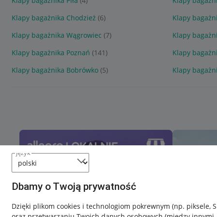
Klapy bagażnika Piła
(4)
Klapy bagażn
Klapy bagażnika Chodzież
(6)
Klapy bagażn
Klapy bagażnika Wągrowiec
(7)
Klapy bagażn
Klapy bagażnika Poznań
(141)
Klapy bagażn
Klapy bagażnika Bobrówko
(5)
Klapy bagażn
język
Dbamy o Twoją prywatność
Dzięki plikom cookies i technologiom pokrewnym
(np. piksele, 
oraz przetwarzaniu Twoich danych osobowych
(między innymi