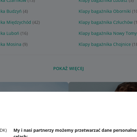
ika Czarnków
(13)
Klapy bagażnika Lubasz
(5)
ika Budzyń
(4)
Klapy bagażnika Oborniki
(1
ika Międzychód
(42)
Klapy bagażnika Człuchów
(
ika Luboń
(16)
Klapy bagażnika Nowy Tomy
ika Mosina
(9)
Klapy bagażnika Chojnice
(1
POKAŻ WIĘCEJ
SDK)
My i nasi partnerzy możemy przetwarzać dane personaln
celach: