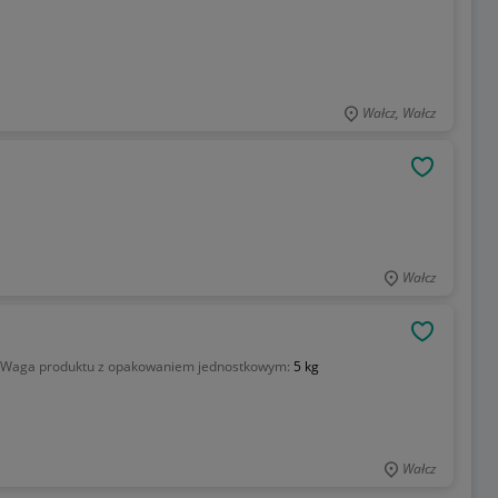
Wałcz, Wałcz
OBSERWU
Wałcz
OBSERWU
Waga produktu z opakowaniem jednostkowym:
5 kg
Wałcz