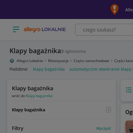
All
Otwórz menu z kategoriami
Klapy bagażnika
3
ogłoszenia
Allegro Lokalnie
Motoryzacja
Części samochodowe
Części karo
Podobne:
klapy bagażnika
automatyczne otwieranie klapy
Klapy bagażnika
Wido
wróć do
Klapy bagażnika
Klapy bagażnika
3
Og
Filtry
Wyczyść