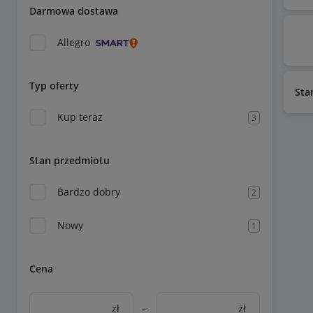
Darmowa dostawa
Allegro
Typ oferty
Sta
Kup teraz
3
Stan przedmiotu
Bardzo dobry
2
Nowy
1
Cena
zł
–
zł