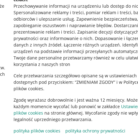
że
Przechowywanie informacji na urządzeniu lub dostęp do ni
Spersonalizowane reklamy i treści, pomiar reklam i treści, b
odbiorców i ulepszanie usług
.
Zapewnienie bezpieczeństwa,
zapobieganie oszustwom i naprawianie błędów
.
Dostarczani
prezentowanie reklam i treści
.
Zapisanie decyzji dotyczącyc
prywatności oraz informowanie o nich
.
Dopasowanie i łącze
danych z innych źródeł
.
Łączenie różnych urządzeń
.
Identyf
urządzeń na podstawie informacji przesyłanych automatycz
rawne
Pobierz aplikację
Twoje dane personalne przetwarzamy również w celu ułatw
korzystania z naszych stron
zw.
ach
Cele przetwarzania szczegółowo opisane są w ustawieniach
 "cookies"
dostępnych pod przyciskiem: “ZMIENIAM ZGODY” i w Polityc
plików cookies.
ów "cookies"
Zgodę wyrażasz dobrowolnie i jest ważna 12 miesięcy. Może
okalizacji
każdym momencie wycofać lub ponowić w zakładce
Ustawie
 Aktu o Usługach Cyfrowych
plików cookies
na stronie głównej. Wycofanie zgody nie wpł
legalność uprzedniego przetwarzania.
polityka plików cookies
polityka ochrony prywatności