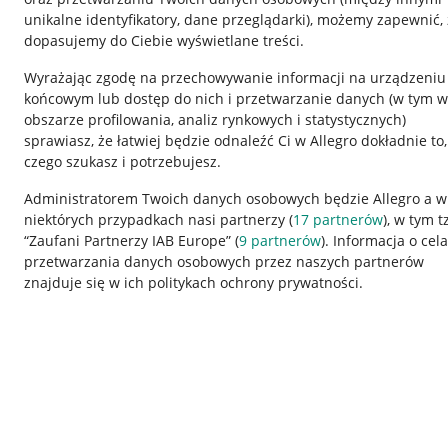
unikalne identyfikatory, dane przeglądarki)
, możemy zapewnić, 
dopasujemy do Ciebie wyświetlane treści.
Wyrażając zgodę na przechowywanie informacji na urządzeniu
końcowym lub dostęp do nich i przetwarzanie danych (w tym w
obszarze profilowania, analiz rynkowych i statystycznych)
sprawiasz, że łatwiej będzie odnaleźć Ci w Allegro dokładnie to,
czego szukasz i potrzebujesz.
Przydatne informacje
Informacje p
Administratorem Twoich danych osobowych będzie Allegro a w
niektórych przypadkach nasi partnerzy (
17
partnerów
), w tym t
Jak to działa
Regulamin
“Zaufani Partnerzy IAB Europe” (
9
partnerów
). Informacja o cel
Napisz do nas
Polityka plików
przetwarzania danych osobowych przez naszych partnerów
znajduje się w ich politykach ochrony prywatności.
Allegro Gadane dla sprzedających
Ustawienia plik
Allegro Gadane dla kupujących
Udostępnianie l
Mapa miejscowości
Informacje dla