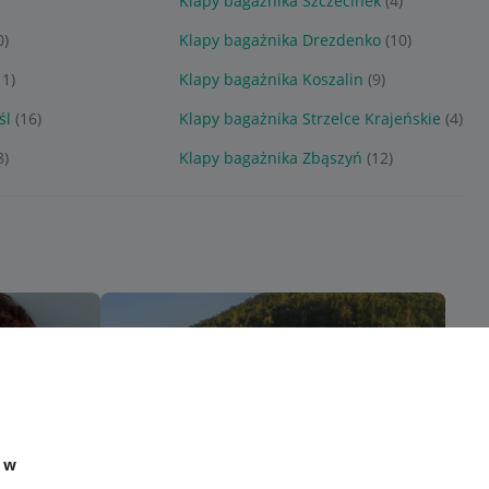
Klapy bagażnika Szczecinek
(4)
0)
Klapy bagażnika Drezdenko
(10)
11)
Klapy bagażnika Koszalin
(9)
śl
(16)
Klapy bagażnika Strzelce Krajeńskie
(4)
8)
Klapy bagażnika Zbąszyń
(12)
e w