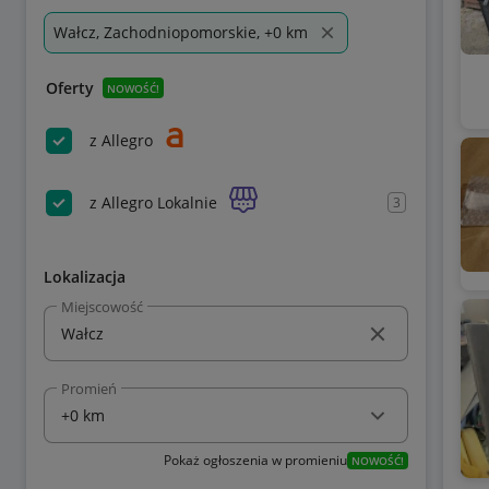
Wałcz, Zachodniopomorskie, +0 km
Oferty
NOWOŚĆ!
z Allegro
z Allegro Lokalnie
3
Lokalizacja
Miejscowość
Promień
Pokaż ogłoszenia w promieniu
NOWOŚĆ!