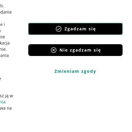
ch
.
adanie
e i
Zgadzam się
h
nie
ikacja
nie
.
Nie zgadzam się
iania
Zmieniam zgody
e
sz ją w
nia
ywa na