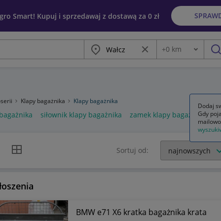
SPRAW
egro Smart! Kupuj i sprzedawaj z dostawą za 0 zł
Miasto
Wyczyść frazę
+
0
km
Odległość
szu
serii
Klapy bagażnika
Klapy bagażnika
Dodaj sw
Gdy poja
 bagażnika
siłownik klapy bagażnika
zamek klapy bagażnika golf
mailowo
wyszuki
k listy
Widok siatki
Sortuj od:
łoszenia
BMW e71 X6 kratka bagażnika krata