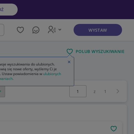
DŹ
WYSTAW
kaj
POLUB WYSZUKIWANIE
Zamknij wskazówkę
oje wyszukiwania do ulubionych.
wią się nowe oferty, wyślemy Ci je
 5
siłowniki do klapy bagażnika
. Ustaw powiadomienia w
ulubionych
waniach
.
Wybierz stronę:
Następna 
z
1
OBSERWU