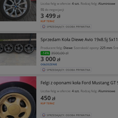
Liczba felg w ofercie:
4 szt.
Rodzaj felg:
Aluminiowe
do negocjacji
3 499
zł
KUP TERAZ
SPRZEDAJĄCY: OSOBA PRYWATNA
Sprzedam Koła Diewe Avio 19x8.5j 5x11
Producent felg:
Diewe
Szerokość opony:
225 mm
Śre
3500
,00 zł
-14%
3 000
zł
OGŁOSZENIE
SPRZEDAJĄCY: OSOBA PRYWATNA
Felgi z oponami koła Ford Mustang GT
Liczba felg w ofercie:
4 szt.
Rodzaj felg:
Aluminiowe
450
zł
KUP TERAZ
SPRZEDAJĄCY: OSOBA PRYWATNA