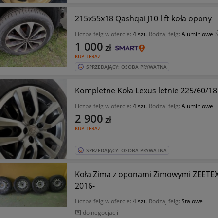
215x55x18 Qashqai J10 lift koła opony
Liczba felg w ofercie:
4 szt.
Rodzaj felg:
Aluminiowe
Ś
1 000
zł
KUP TERAZ
SPRZEDAJĄCY: OSOBA PRYWATNA
Kompletne Koła Lexus letnie 225/60/18
Liczba felg w ofercie:
4 szt.
Rodzaj felg:
Aluminiowe
2 900
zł
KUP TERAZ
SPRZEDAJĄCY: OSOBA PRYWATNA
Koła Zima z oponami Zimowymi ZEETEX
2016-
Liczba felg w ofercie:
4 szt.
Rodzaj felg:
Stalowe
do negocjacji