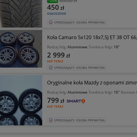
500
,00 zł
-10%
450
zł
OGŁOSZENIE
SPRZEDAJĄCY: OSOBA PRYWATNA
Koła Camaro 5x120 18x7,5J ET 38 OT 66,
Rodzaj felg:
Aluminiowe
Średnica felgi:
18"
2 999
zł
KUP TERAZ
SPRZEDAJĄCY: OSOBA PRYWATNA
Oryginalne koła Mazdy z oponami zim
Rodzaj felg:
Aluminiowe
Średnica felgi:
16"
Rozstaw 
799
zł
KUP TERAZ
SPRZEDAJĄCY: OSOBA PRYWATNA