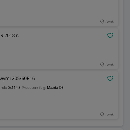
Turek
9 2018 r.
OBSERWU
Turek
owymi 205/60R16
OBSERWU
śrub:
5x114.3
Producent felg:
Mazda OE
Turek