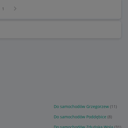
Następna strona
z
1
Do samochodów Grzegorzew
(11)
Do samochodów Poddębice
(8)
Do samochodów Zduńska Wola
(31)