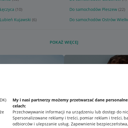
Łęczyca
(10)
Do samochodów Pleszew
(22)
Lubień Kujawski
(6)
Do samochodów Ostrów Wielko
POKAŻ WIĘCEJ
SDK)
My i nasi partnerzy możemy przetwarzać dane personaln
celach:
że
Przechowywanie informacji na urządzeniu lub dostęp do ni
Spersonalizowane reklamy i treści, pomiar reklam i treści, b
odbiorców i ulepszanie usług
.
Zapewnienie bezpieczeństwa,