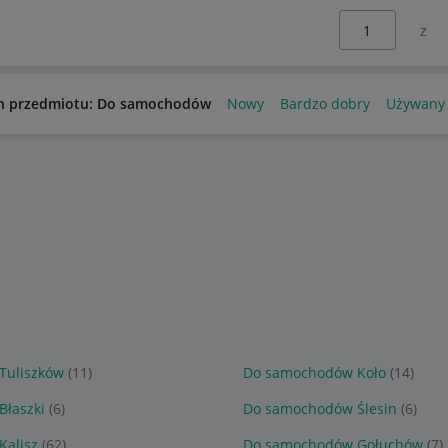
Wybierz stronę:
n przedmiotu: Do samochodów
Nowy
Bardzo dobry
Używany
Tuliszków
(11)
Do samochodów Koło
(14)
łaszki
(6)
Do samochodów Ślesin
(6)
alisz
(62)
Do samochodów Gołuchów
(7)