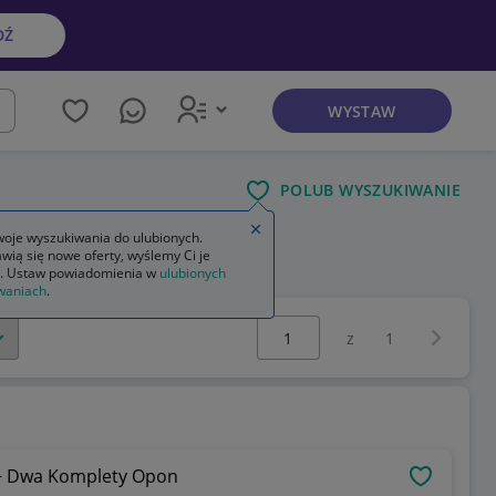
DŹ
WYSTAW
kaj
POLUB WYSZUKIWANIE
Zamknij wskazówkę
oje wyszukiwania do ulubionych.
wią się nowe oferty, wyślemy Ci je
owa
. Ustaw powiadomienia w
ulubionych
waniach
.
Wybierz stronę:
Następna 
z
1
 + Dwa Komplety Opon
OBSERWU