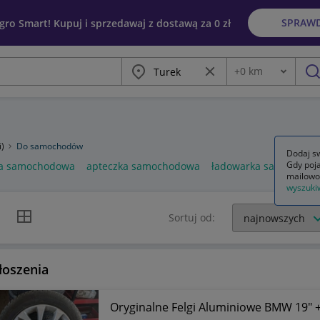
SPRAW
egro Smart! Kupuj i sprzedawaj z dostawą za 0 zł
Miasto
Wyczyść frazę
+
0
km
Odległość
szu
i)
Do samochodów
Dodaj sw
Gdy poja
a samochodowa
apteczka samochodowa
ładowarka samochod
mailowo
wyszuki
k listy
Widok siatki
Sortuj od:
łoszenia
Oryginalne Felgi Aluminiowe BMW 19"