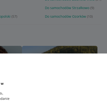
Do samochodów Strzałkowo
(9)
polski
(57)
Do samochodów Ozorków
(10)
e w
ch
.
adanie