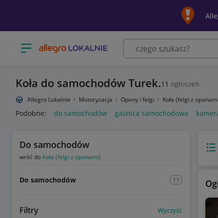
All
Otwórz menu z kategoriami
Koła do samochodów Turek.
11
ogłoszeń
Allegro Lokalnie
Motoryzacja
Opony i felgi
Koła (felgi z oponam
Podobne:
do samochodów
gaśnica samochodowa
kamer
Do samochodów
Wido
wróć do
Koła (felgi z oponami)
Do samochodów
11
Og
Filtry
Wyczyść