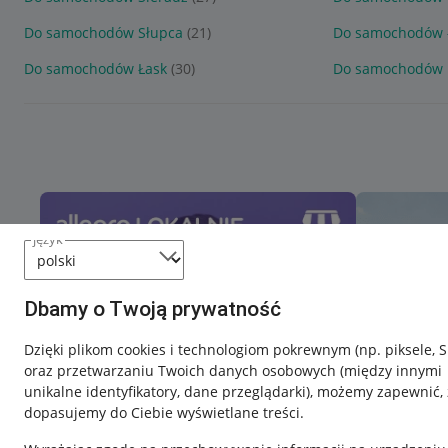
Do samochodów Słupca
(21)
Do samochodów 
Do samochodów Łask
(30)
Do samochodów 
język
Dbamy o Twoją prywatność
Dzięki plikom cookies i technologiom pokrewnym
(np. piksele, 
oraz przetwarzaniu Twoich danych osobowych
(między innymi
unikalne identyfikatory, dane przeglądarki)
, możemy zapewnić, 
dopasujemy do Ciebie wyświetlane treści.