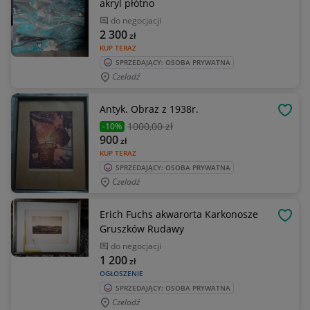
akryl płótno
do negocjacji
2 300
zł
KUP TERAZ
SPRZEDAJĄCY: OSOBA PRYWATNA
Czeladź
Antyk. Obraz z 1938r.
OBSE
1000
,00 zł
-10%
900
zł
KUP TERAZ
SPRZEDAJĄCY: OSOBA PRYWATNA
Czeladź
Erich Fuchs akwarorta Karkonosze
OBSE
Gruszków Rudawy
do negocjacji
1 200
zł
OGŁOSZENIE
SPRZEDAJĄCY: OSOBA PRYWATNA
Czeladź