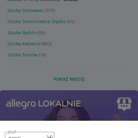
Sztuka Sosnowiec
(315)
Sztuka Siemianowice Śląskie
(51)
Sztuka Będzin
(55)
Sztuka Katowice
(852)
Sztuka Sarnów
(10)
POKAŻ WIĘCEJ
język