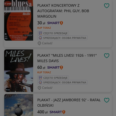
PLAKAT KONCERTOWY Z
OBSE
AUTOGRAFAM: PHIL GUY, BOB
MARGOLIN
30
zł
KUP TERAZ
CZĘSTO SPRZEDAJE
SPRZEDAJĄCY: OSOBA PRYWATNA
Czeladź
PLAKAT "MILES LIVES! 1926 - 1991"
OBSE
MILES DAVIS
60
zł
KUP TERAZ
CZĘSTO SPRZEDAJE
SPRZEDAJĄCY: OSOBA PRYWATNA
Czeladź
PLAKAT - JAZZ JAMBOREE 92' - RAFAŁ
OBSE
OLBIŃSKI
400
zł