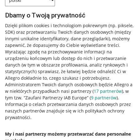
Dbamy o Twoją prywatność
Dzięki plikom cookies i technologiom pokrewnym
(np. piksele,
SDK)
oraz przetwarzaniu Twoich danych osobowych
(między
innymi unikalne identyfikatory, dane przeglądarki)
, możemy
zapewnić, że dopasujemy do Ciebie wyświetlane treści.
Wyrażając zgodę na przechowywanie informacji na
urządzeniu końcowym lub dostęp do nich i przetwarzanie
danych (w tym w obszarze profilowania, analiz rynkowych i
statystycznych) sprawiasz, że łatwiej będzie odnaleźć Ci w
Allegro dokładnie to, czego szukasz i potrzebujesz.
Przydatne informacje
Administratorem Twoich danych osobowych będzie Allegro a
w niektórych przypadkach nasi partnerzy (
17
partnerów
), w
Jak to działa
tym tzw. “Zaufani Partnerzy IAB Europe” (
9
partnerów
).
Informacja o celach przetwarzania danych osobowych przez
Napisz do nas
naszych partnerów znajduje się w ich politykach ochrony
Allegro Gadane dla sprzedających
prywatności.
Allegro Gadane dla kupujących
My i nasi partnerzy możemy przetwarzać dane personalne
Mapa miejscowości