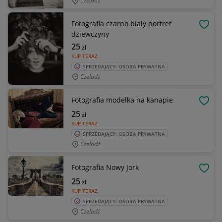
Czeladź
Fotografia czarno biały portret
OBSE
dziewczyny
25
zł
KUP TERAZ
SPRZEDAJĄCY: OSOBA PRYWATNA
Czeladź
Fotografia modelka na kanapie
OBSE
25
zł
KUP TERAZ
SPRZEDAJĄCY: OSOBA PRYWATNA
Czeladź
Fotografia Nowy Jork
OBSE
25
zł
KUP TERAZ
SPRZEDAJĄCY: OSOBA PRYWATNA
Czeladź