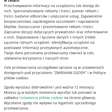
w celach:
Przechowywanie informacji na urządzeniu lub dostęp do
Informacje prawne
nich
.
Spersonalizowane reklamy i treści, pomiar reklam i
treści, badanie odbiorców i ulepszanie usług
.
Zapewnienie
bezpieczeństwa, zapobieganie oszustwom i naprawianie
Regulamin
błędów
.
Dostarczanie i prezentowanie reklam i treści
.
Polityka plików "cookies"
Zapisanie decyzji dotyczących prywatności oraz informowanie
o nich
.
Dopasowanie i łączenie danych z innych źródeł
.
Ustawienia plików "cookies"
Łączenie różnych urządzeń
.
Identyfikacja urządzeń na
podstawie informacji przesyłanych automatycznie
.
Udostępnianie lokalizacji
Twoje dane personalne przetwarzamy również w celu
ułatwiania korzystania z naszych stron
Informacje dla Aktu o Usługach Cyfrowych
Cele przetwarzania szczegółowo opisane są w ustawieniach
Pobierz aplikację
dostępnych pod przyciskiem: “ZMIENIAM ZGODY” i w Polityce
plików cookies.
Zgodę wyrażasz dobrowolnie i jest ważna 12 miesięcy.
Możesz ją w każdym momencie wycofać lub ponowić w
zakładce
Ustawienia plików cookies
na stronie głównej.
Wycofanie zgody nie wpływa na legalność uprzedniego
przetwarzania.