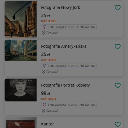
Fotografia Nowy Jork
OBSE
25
zł
KUP TERAZ
SPRZEDAJĄCY: OSOBA PRYWATNA
Czeladź
Fotografia Amerykańska
OBSE
25
zł
KUP TERAZ
SPRZEDAJĄCY: OSOBA PRYWATNA
Czeladź
Fotografia Portret Kobiety
OBSE
99
zł
KUP TERAZ
SPRZEDAJĄCY: OSOBA PRYWATNA
Czeladź
Kantor
OBSE