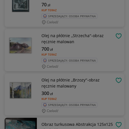
70
zł
KUP TERAZ
SPRZEDAJĄCY: OSOBA PRYWATNA
Czeladź
Olej na płótnie ,,Strzecha''-obraz
OBSE
ręcznie malowan
700
zł
KUP TERAZ
SPRZEDAJĄCY: OSOBA PRYWATNA
Czeladź
Olej na płótnie ,,Brzozy''-obraz
OBSE
ręcznie malowany
300
zł
KUP TERAZ
SPRZEDAJĄCY: OSOBA PRYWATNA
Czeladź
Obraz turkusowa Abstrakcja 125x125
OBSE