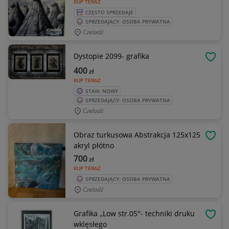
KUP TERAZ
CZĘSTO SPRZEDAJE
SPRZEDAJĄCY: OSOBA PRYWATNA
Czeladź
Dystopie 2099- grafika
OBSE
400
zł
KUP TERAZ
STAN: NOWY
SPRZEDAJĄCY: OSOBA PRYWATNA
Czeladź
Obraz turkusowa Abstrakcja 125x125
OBSE
akryl płótno
700
zł
KUP TERAZ
SPRZEDAJĄCY: OSOBA PRYWATNA
Czeladź
Grafika ,,Low str.05''- techniki druku
OBSE
wklęsłego