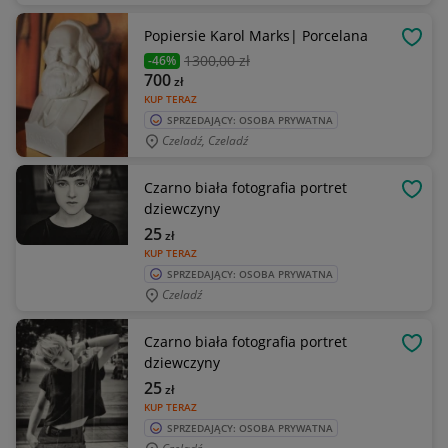
Popiersie Karol Marks| Porcelana
OBSE
1300
,00 zł
-46%
700
zł
KUP TERAZ
SPRZEDAJĄCY: OSOBA PRYWATNA
Czeladź, Czeladź
Czarno biała fotografia portret
OBSE
dziewczyny
25
zł
KUP TERAZ
SPRZEDAJĄCY: OSOBA PRYWATNA
Czeladź
Czarno biała fotografia portret
OBSE
dziewczyny
25
zł
KUP TERAZ
SPRZEDAJĄCY: OSOBA PRYWATNA