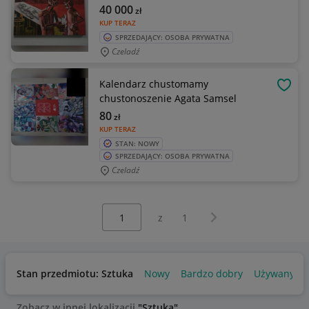
40 000
zł
KUP TERAZ
SPRZEDAJĄCY: OSOBA PRYWATNA
Czeladź
Kalendarz chustomamy
OBSE
chustonoszenie Agata Samsel
80
zł
KUP TERAZ
STAN: NOWY
SPRZEDAJĄCY: OSOBA PRYWATNA
Czeladź
Wybierz stronę:
Następna strona
z
1
Stan przedmiotu: Sztuka
Nowy
Bardzo dobry
Używany
Zobacz w innej lokalizacji
"Sztuka"