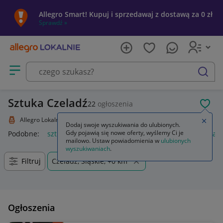
Allegro Smart! Kupuj i sprzedawaj z dostawą za 0 zł
Sprawdź »
Otwórz menu z kategoriami
szukaj
Sztuka Czeladź
22
ogłoszenia
POL
Allegro Lokalnie
Kolekcje i sztuka
Sztuka
Zamkn
Dodaj swoje wyszukiwania do ulubionych.
Gdy pojawią się nowe oferty, wyślemy Ci je
Podobne:
sztuka
sztukateria ścienna
język polski 1 sztuka 
mailowo. Ustaw powiadomienia w
ulubionych
wyszukiwaniach
.
Filtruj
Czeladź, Śląskie, +0 km
Ogłoszenia