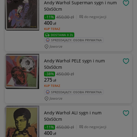
Andy Warhol Superman sygn i num
OBSE
50x50cm
450
,00 zł
do negocjacji
-11%
400
zł
KUP TERAZ
DOSTAWA 0 ZŁ
SPRZEDAJĄCY: OSOBA PRYWATNA
Jaworze
Andy Warhol PELE sygn i num
OBSE
50x50cm
450
,00 zł
-38%
275
zł
KUP TERAZ
SPRZEDAJĄCY: OSOBA PRYWATNA
Jaworze
Andy Warhol ALI sygn i num
OBSE
50x50cm
450
,00 zł
do negocjacji
-11%
400
zł