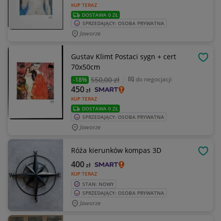
KUP TERAZ
DOSTAWA 0 ZŁ
SPRZEDAJĄCY: OSOBA PRYWATNA
Jaworze
Gustav Klimt Postaci sygn + cert
OBSE
70x50cm
550
,00 zł
do negocjacji
-18%
450
zł
KUP TERAZ
DOSTAWA 0 ZŁ
SPRZEDAJĄCY: OSOBA PRYWATNA
Jaworze
Róża kierunków kompas 3D
OBSE
400
zł
KUP TERAZ
STAN: NOWY
SPRZEDAJĄCY: OSOBA PRYWATNA
Jaworze