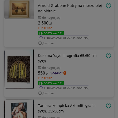
Arnold Grabone Kutry na morzu olej
OBSE
na płótnie
do negocjacji
2 500
zł
KUP TERAZ
DOSTAWA 0 ZŁ
SPRZEDAJĄCY: OSOBA PRYWATNA
Jaworze
Kusama Yayoi litografia 65x50 cm
OBSE
sygn
do negocjacji
550
zł
KUP TERAZ
DOSTAWA 0 ZŁ
SPRZEDAJĄCY: OSOBA PRYWATNA
Jaworze
Tamara Łempicka Akt mlitografia
OBSE
sygn. 35x50cm
do negocjacji