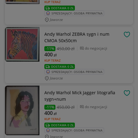
KUP TERAZ
DOSTAWA 0 ZŁ
SPRZEDAJĄCY: OSOBA PRYWATNA
Jaworze
Andy Warhol ZEBRA sygn i num
OBSE
CMOA 50x50cm
450
,00 zł
do negocjacji
-11%
400
zł
KUP TERAZ
DOSTAWA 0 ZŁ
SPRZEDAJĄCY: OSOBA PRYWATNA
Jaworze
Andy Warhol Mick Jagger litografia
OBSE
sygn+num
450
,00 zł
do negocjacji
-11%
400
zł
KUP TERAZ
DOSTAWA 0 ZŁ
SPRZEDAJĄCY: OSOBA PRYWATNA
Jaworze