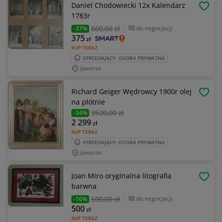
Daniel Chodowiecki 12x Kalendarz
OBSE
1783r
600
,00 zł
do negocjacji
-37%
375
zł
KUP TERAZ
SPRZEDAJĄCY: OSOBA PRYWATNA
Jaworze
Richard Geiger Wędrowcy 1900r olej
OBSE
na płótnie
3500
,00 zł
-34%
2 299
zł
KUP TERAZ
SPRZEDAJĄCY: OSOBA PRYWATNA
Jaworze
Joan Miro oryginalna litografia
OBSE
barwna
600
,00 zł
do negocjacji
-16%
500
zł
KUP TERAZ