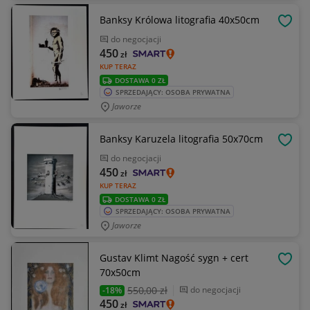
Banksy Królowa litografia 40x50cm
OBSE
do negocjacji
450
zł
KUP TERAZ
DOSTAWA 0 ZŁ
SPRZEDAJĄCY: OSOBA PRYWATNA
Jaworze
Banksy Karuzela litografia 50x70cm
OBSE
do negocjacji
450
zł
KUP TERAZ
DOSTAWA 0 ZŁ
SPRZEDAJĄCY: OSOBA PRYWATNA
Jaworze
Gustav Klimt Nagość sygn + cert
OBSE
70x50cm
550
,00 zł
do negocjacji
-18%
450
zł