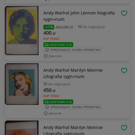
Andy Warhol John Lennon litografia
OBSE
sygn+num
450
,00 zł
do negocjacji
-11%
400
zł
KUP TERAZ
DOSTAWA 0 ZŁ
SPRZEDAJĄCY: OSOBA PRYWATNA
Jaworze
Andy Warhol Marilyn Monroe
OBSE
Litografia sygn+num
do negocjacji
450
zł
KUP TERAZ
DOSTAWA 0 ZŁ
SPRZEDAJĄCY: OSOBA PRYWATNA
Jaworze
Andy Warhol Marilyn Monroe
OBSE
Litografia sygn+num