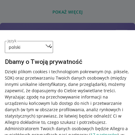
POKAŻ WIĘCEJ
język
Dbamy o Twoją prywatność
Dzięki plikom cookies i technologiom pokrewnym
(np. piksele,
SDK)
oraz przetwarzaniu Twoich danych osobowych
(między
innymi unikalne identyfikatory, dane przeglądarki)
, możemy
zapewnić, że dopasujemy do Ciebie wyświetlane treści.
Wyrażając zgodę na przechowywanie informacji na
urządzeniu końcowym lub dostęp do nich i przetwarzanie
danych (w tym w obszarze profilowania, analiz rynkowych i
statystycznych) sprawiasz, że łatwiej będzie odnaleźć Ci w
Allegro dokładnie to, czego szukasz i potrzebujesz.
Administratorem Twoich danych osobowych będzie Allegro a
w niektórych przypadkach nasi partnerzy (
17
partnerów
), w