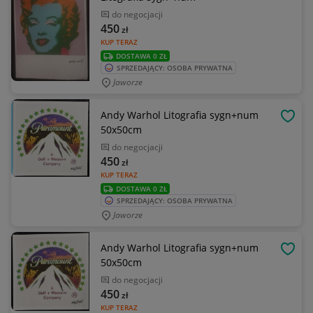
do negocjacji
450
zł
KUP TERAZ
DOSTAWA 0 ZŁ
SPRZEDAJĄCY: OSOBA PRYWATNA
Jaworze
Andy Warhol Litografia sygn+num
OBSE
50x50cm
do negocjacji
450
zł
KUP TERAZ
DOSTAWA 0 ZŁ
SPRZEDAJĄCY: OSOBA PRYWATNA
Jaworze
Andy Warhol Litografia sygn+num
OBSE
50x50cm
do negocjacji
450
zł
KUP TERAZ