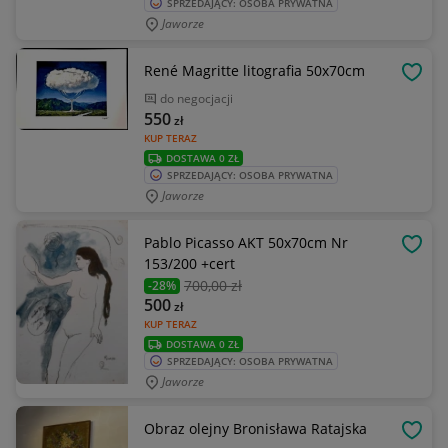
SPRZEDAJĄCY: OSOBA PRYWATNA
Jaworze
René Magritte litografia 50x70cm
OBSE
do negocjacji
550
zł
KUP TERAZ
DOSTAWA 0 ZŁ
SPRZEDAJĄCY: OSOBA PRYWATNA
Jaworze
Pablo Picasso AKT 50x70cm Nr
OBSE
153/200 +cert
700
,00 zł
-28%
500
zł
KUP TERAZ
DOSTAWA 0 ZŁ
SPRZEDAJĄCY: OSOBA PRYWATNA
Jaworze
Obraz olejny Bronisława Ratajska
OBSE