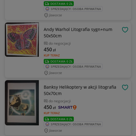
DOSTAWA 0 ZŁ
SPRZEDAJĄCY: OSOBA PRYWATNA
Jaworze
Andy Warhol Litografia sygn+num
OBSE
50x50cm
do negocjacji
450
zł
KUP TERAZ
DOSTAWA 0 ZŁ
SPRZEDAJĄCY: OSOBA PRYWATNA
Jaworze
Banksy Helikoptery w akcji litografia
OBSE
50x70cm
do negocjacji
450
zł
KUP TERAZ
DOSTAWA 0 ZŁ
SPRZEDAJĄCY: OSOBA PRYWATNA
Jaworze