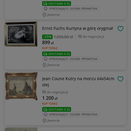
DOSTAWA 0 ZŁ
SPRZEDAJĄCY: OSOBA PRYWATNA
Jaworze
Ernst Fuchs Kurtyna w górę oryginał
OBSE
1200
,00 zł
do negocjacji
-25%
899
zł
KUP TERAZ
DOSTAWA 0 ZŁ
SPRZEDAJĄCY: OSOBA PRYWATNA
Jaworze
Jean Coune Kutry na morzu 64x54cm
OBSE
olej
do negocjacji
1 200
zł
KUP TERAZ
DOSTAWA 0 ZŁ
SPRZEDAJĄCY: OSOBA PRYWATNA
Jaworze