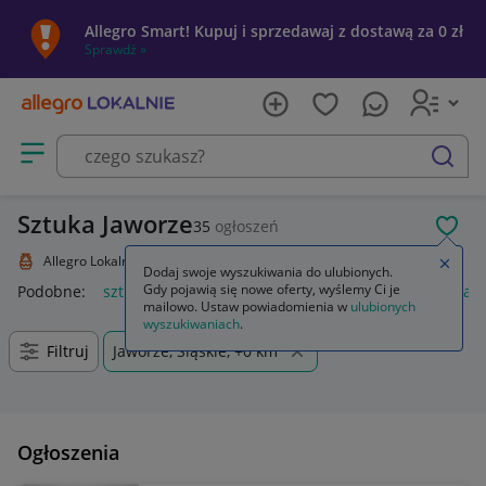
Allegro Smart! Kupuj i sprzedawaj z dostawą za 0 zł
Sprawdź »
Otwórz menu z kategoriami
szukaj
Sztuka Jaworze
35
ogłoszeń
POL
Allegro Lokalnie
Kolekcje i sztuka
Sztuka
Zamkn
Dodaj swoje wyszukiwania do ulubionych.
Gdy pojawią się nowe oferty, wyślemy Ci je
Podobne:
sztuka
sztukateria ścienna
język polski 1 sztuka 
mailowo. Ustaw powiadomienia w
ulubionych
wyszukiwaniach
.
Filtruj
Jaworze, Śląskie, +0 km
Ogłoszenia