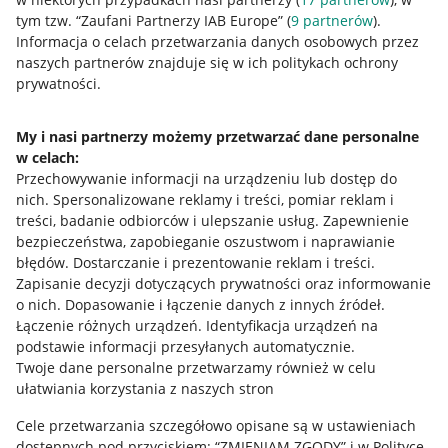
tym tzw. “Zaufani Partnerzy IAB Europe” (
9
partnerów
).
Przydatne informacje
Informacja o celach przetwarzania danych osobowych przez
naszych partnerów znajduje się w ich politykach ochrony
prywatności.
Jak to działa
Napisz do nas
My i nasi partnerzy możemy przetwarzać dane personalne
w celach:
Allegro Gadane dla sprzedających
Przechowywanie informacji na urządzeniu lub dostęp do
Allegro Gadane dla kupujących
nich
.
Spersonalizowane reklamy i treści, pomiar reklam i
treści, badanie odbiorców i ulepszanie usług
.
Zapewnienie
Mapa miejscowości
bezpieczeństwa, zapobieganie oszustwom i naprawianie
błędów
.
Dostarczanie i prezentowanie reklam i treści
.
Informacje prawne
Zapisanie decyzji dotyczących prywatności oraz informowanie
o nich
.
Dopasowanie i łączenie danych z innych źródeł
.
Regulamin
Łączenie różnych urządzeń
.
Identyfikacja urządzeń na
podstawie informacji przesyłanych automatycznie
.
Polityka plików "cookies"
Twoje dane personalne przetwarzamy również w celu
ułatwiania korzystania z naszych stron
Ustawienia plików "cookies"
Cele przetwarzania szczegółowo opisane są w ustawieniach
Udostępnianie lokalizacji
dostępnych pod przyciskiem: “ZMIENIAM ZGODY” i w Polityce