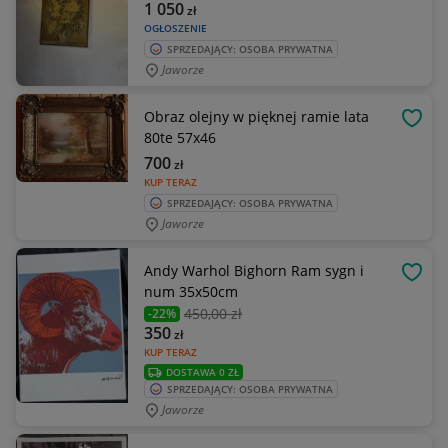
1 050
zł
OGŁOSZENIE
SPRZEDAJĄCY: OSOBA PRYWATNA
Jaworze
Obraz olejny w pięknej ramie lata
OBSE
80te 57x46
700
zł
KUP TERAZ
SPRZEDAJĄCY: OSOBA PRYWATNA
Jaworze
Andy Warhol Bighorn Ram sygn i
OBSE
num 35x50cm
450
,00 zł
-22%
350
zł
KUP TERAZ
DOSTAWA 0 ZŁ
SPRZEDAJĄCY: OSOBA PRYWATNA
Jaworze