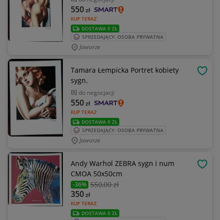
550
zł
KUP TERAZ
DOSTAWA 0 ZŁ
SPRZEDAJĄCY: OSOBA PRYWATNA
Jaworze
Tamara Łempicka Portret kobiety
OBSE
sygn.
do negocjacji
550
zł
KUP TERAZ
DOSTAWA 0 ZŁ
SPRZEDAJĄCY: OSOBA PRYWATNA
Jaworze
Andy Warhol ZEBRA sygn i num
OBSE
CMOA 50x50cm
550
,00 zł
-36%
350
zł
KUP TERAZ
DOSTAWA 0 ZŁ