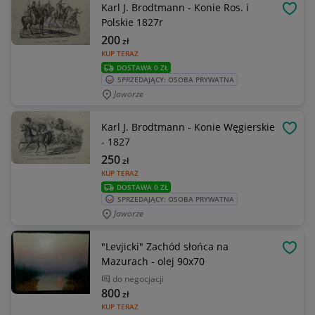
Karl J. Brodtmann - Konie Ros. i
OBSE
Polskie 1827r
200
zł
KUP TERAZ
DOSTAWA 0 ZŁ
SPRZEDAJĄCY: OSOBA PRYWATNA
Jaworze
Karl J. Brodtmann - Konie Węgierskie
OBSE
- 1827
250
zł
KUP TERAZ
DOSTAWA 0 ZŁ
SPRZEDAJĄCY: OSOBA PRYWATNA
Jaworze
"Levjicki" Zachód słońca na
OBSE
Mazurach - olej 90x70
do negocjacji
800
zł
KUP TERAZ