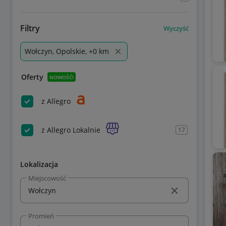
Filtry
Wyczyść
Wołczyn, Opolskie, +0 km
Oferty
NOWOŚĆ!
z Allegro
z Allegro Lokalnie
17
Lokalizacja
Miejscowość
Promień