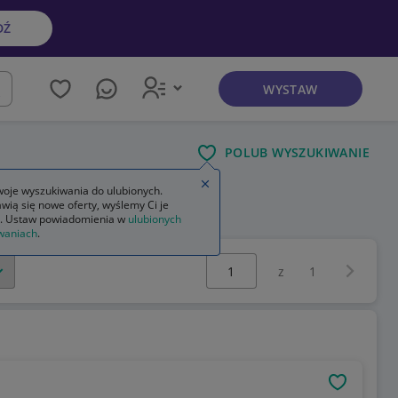
DŹ
WYSTAW
kaj
POLUB WYSZUKIWANIE
Zamknij wskazówkę
oje wyszukiwania do ulubionych.
wią się nowe oferty, wyślemy Ci je
 1 część 2
. Ustaw powiadomienia w
ulubionych
waniach
.
Wybierz stronę:
Następna 
z
1
OBSERWU