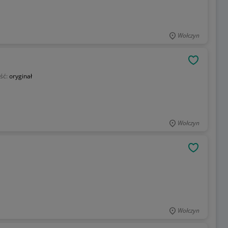
Wołczyn
OBSERWU
ść:
oryginał
Wołczyn
OBSERWU
Wołczyn