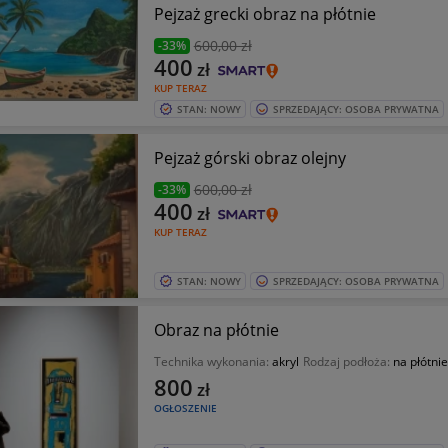
Pejzaż grecki obraz na płótnie
600
,00 zł
-33%
400
zł
KUP TERAZ
STAN: NOWY
SPRZEDAJĄCY: OSOBA PRYWATNA
Pejzaż górski obraz olejny
600
,00 zł
-33%
400
zł
KUP TERAZ
STAN: NOWY
SPRZEDAJĄCY: OSOBA PRYWATNA
Obraz na płótnie
Technika wykonania:
akryl
Rodzaj podłoża:
na płótnie
800
zł
OGŁOSZENIE