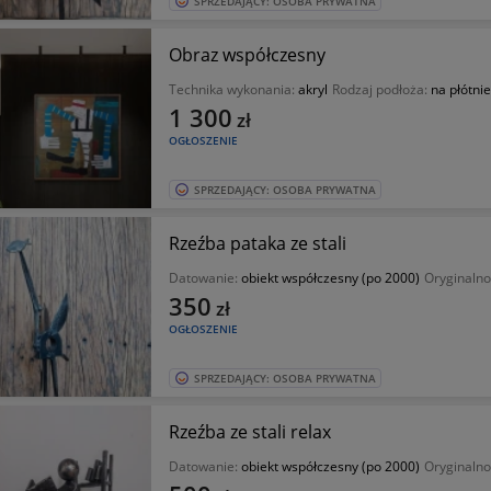
SPRZEDAJĄCY: OSOBA PRYWATNA
Obraz współczesny
Technika wykonania:
akryl
Rodzaj podłoża:
na płótnie
1 300
zł
OGŁOSZENIE
SPRZEDAJĄCY: OSOBA PRYWATNA
Rzeźba pataka ze stali
Datowanie:
obiekt współczesny (po 2000)
Oryginalno
350
zł
OGŁOSZENIE
SPRZEDAJĄCY: OSOBA PRYWATNA
Rzeźba ze stali relax
Datowanie:
obiekt współczesny (po 2000)
Oryginalno