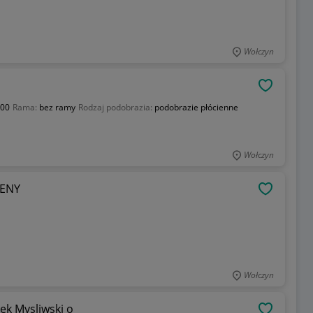
Wołczyn
OBSERWU
000
Rama:
bez ramy
Rodzaj podobrazia:
podobrazie płócienne
Wołczyn
RENY
OBSERWU
Wołczyn
ek Mysliwski o