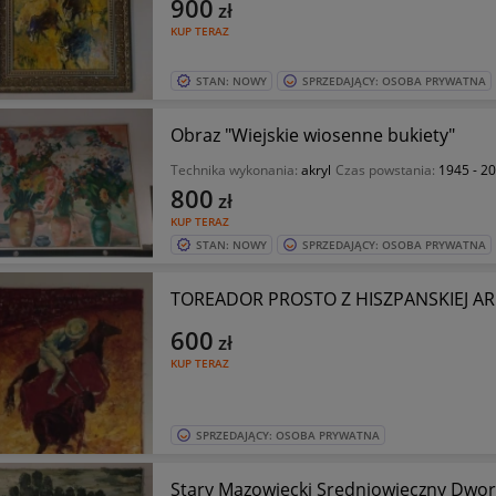
900
zł
KUP TERAZ
STAN: NOWY
SPRZEDAJĄCY: OSOBA PRYWATNA
Obraz "Wiejskie wiosenne bukiety"
Technika wykonania:
akryl
Czas powstania:
1945 - 2
800
zł
KUP TERAZ
STAN: NOWY
SPRZEDAJĄCY: OSOBA PRYWATNA
TOREADOR PROSTO Z HISZPANSKIEJ A
600
zł
KUP TERAZ
SPRZEDAJĄCY: OSOBA PRYWATNA
Stary Mazowiecki Sredniowieczny Dwor