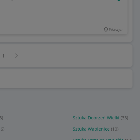
OBSERWU
Wołczyn
Następna strona
z
1
3)
Sztuka Dobrzeń Wielki
(33)
16)
Sztuka Wabienice
(10)