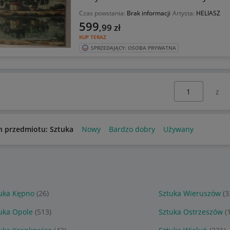
Czas powstania:
Brak informacji
Artysta:
HELIASZ
599
,99
zł
KUP TERAZ
SPRZEDAJĄCY: OSOBA PRYWATNA
Wybierz stronę:
n przedmiotu: Sztuka
Nowy
Bardzo dobry
Używany
uka Kępno
(26)
Sztuka Wieruszów
(3
uka Opole
(513)
Sztuka Ostrzeszów
(