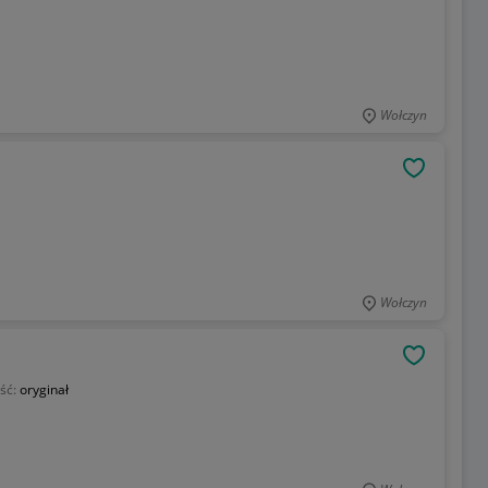
Wołczyn
OBSERWU
Wołczyn
OBSERWU
ść:
oryginał