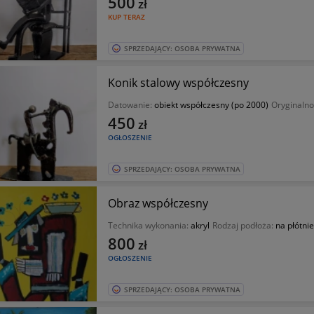
500
zł
KUP TERAZ
SPRZEDAJĄCY: OSOBA PRYWATNA
Konik stalowy współczesny
Datowanie:
obiekt współczesny (po 2000)
Oryginalno
450
zł
OGŁOSZENIE
SPRZEDAJĄCY: OSOBA PRYWATNA
Obraz współczesny
Technika wykonania:
akryl
Rodzaj podłoża:
na płótnie
800
zł
OGŁOSZENIE
SPRZEDAJĄCY: OSOBA PRYWATNA