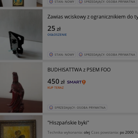
STAN: NOWY
SPRZEDAJĄCY: OSOBA PRYWATNA
Zawias wciskowy z ogranicznikiem do 
25
zł
OGŁOSZENIE
STAN: NOWY
SPRZEDAJĄCY: OSOBA PRYWATNA
BUDHISATTWA z PSEM FOO
450
zł
KUP TERAZ
SPRZEDAJĄCY: OSOBA PRYWATNA
"Hiszpańskie byki"
Technika wykonania:
olej
Czas powstania:
po 2000
R