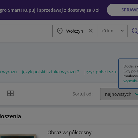
SPRAW
egro Smart! Kupuj i sprzedawaj z dostawą za 0 zł
Miasto
Wyczyść frazę
+
0
km
Odległość
szu
Dodaj sw
Gdy poja
ka wyrazu
język polski sztuka wyrazu 2
język polski sztuka wyrazu
mailowo
wyszuki
k listy
Widok siatki
Sortuj od:
łoszenia
Obraz współczesny