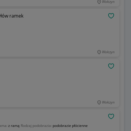
Wołczyn
tyłów ramek
OBSERWU
Wołczyn
OBSERWU
Wołczyn
OBSERWU
ama:
z ramą
Rodzaj podobrazia:
podobrazie płócienne