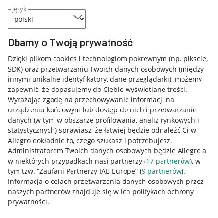
język
Dbamy o Twoją prywatność
Dzięki plikom cookies i technologiom pokrewnym
(np. piksele,
SDK)
oraz przetwarzaniu Twoich danych osobowych
(między
innymi unikalne identyfikatory, dane przeglądarki)
, możemy
zapewnić, że dopasujemy do Ciebie wyświetlane treści.
Wyrażając zgodę na przechowywanie informacji na
urządzeniu końcowym lub dostęp do nich i przetwarzanie
danych (w tym w obszarze profilowania, analiz rynkowych i
statystycznych) sprawiasz, że łatwiej będzie odnaleźć Ci w
Allegro dokładnie to, czego szukasz i potrzebujesz.
Administratorem Twoich danych osobowych będzie Allegro a
w niektórych przypadkach nasi partnerzy (
17
partnerów
), w
tym tzw. “Zaufani Partnerzy IAB Europe” (
9
partnerów
).
Przydatne informacje
Informacja o celach przetwarzania danych osobowych przez
naszych partnerów znajduje się w ich politykach ochrony
prywatności.
Jak to działa