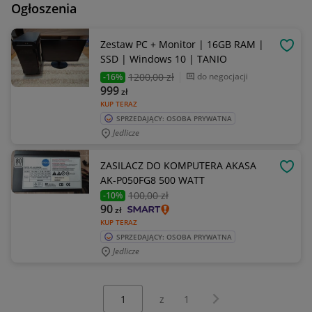
Ogłoszenia
Zestaw PC + Monitor | 16GB RAM |
OBSE
SSD | Windows 10 | TANIO
1200
,00 zł
do negocjacji
-16%
999
zł
KUP TERAZ
SPRZEDAJĄCY: OSOBA PRYWATNA
Jedlicze
ZASILACZ DO KOMPUTERA AKASA
OBSE
AK-P050FG8 500 WATT
100
,00 zł
-10%
90
zł
KUP TERAZ
SPRZEDAJĄCY: OSOBA PRYWATNA
Jedlicze
Wybierz stronę:
Następna strona
z
1