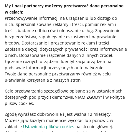
Napisz do nas
My i nasi partnerzy możemy przetwarzać dane personalne
w celach:
Allegro Gadane dla sprzedających
Przechowywanie informacji na urządzeniu lub dostęp do
Allegro Gadane dla kupujących
nich
.
Spersonalizowane reklamy i treści, pomiar reklam i
treści, badanie odbiorców i ulepszanie usług
.
Zapewnienie
Mapa miejscowości
bezpieczeństwa, zapobieganie oszustwom i naprawianie
błędów
.
Dostarczanie i prezentowanie reklam i treści
.
Informacje prawne
Zapisanie decyzji dotyczących prywatności oraz informowanie
o nich
.
Dopasowanie i łączenie danych z innych źródeł
.
Regulamin
Łączenie różnych urządzeń
.
Identyfikacja urządzeń na
podstawie informacji przesyłanych automatycznie
.
Polityka plików "cookies"
Twoje dane personalne przetwarzamy również w celu
ułatwiania korzystania z naszych stron
Ustawienia plików "cookies"
Cele przetwarzania szczegółowo opisane są w ustawieniach
Udostępnianie lokalizacji
dostępnych pod przyciskiem: “ZMIENIAM ZGODY” i w Polityce
Informacje dla Aktu o Usługach Cyfrowych
plików cookies.
Zgodę wyrażasz dobrowolnie i jest ważna 12 miesięcy.
Pobierz aplikację
Możesz ją w każdym momencie wycofać lub ponowić w
zakładce
Ustawienia plików cookies
na stronie głównej.