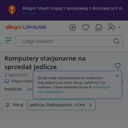
Allegro Smart! Kupuj i sprzedawaj z dostawą za 0 zł
Sprawdź »
Otwórz menu z kategoriami
szukaj
Komputery stacjonarne na
sprzedaż Jedlicze
POL
2
ogłoszenia
Zamkn
Dodaj swoje wyszukiwania do ulubionych.
Allegro Lokalnie
Elektronika
Komputery
Komputery stacjonarne
Gdy pojawią się nowe oferty, wyślemy Ci je
mailowo. Ustaw powiadomienia w
ulubionych
Podobne:
komputer stacjonarny
używane komputery stacjon
wyszukiwaniach
.
Filtruj
Jedlicze, Podkarpackie, +0 km