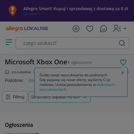
Allegro Smart! Kupuj i sprzedawaj z dostawą za 0 zł
Sprawdź »
Otwórz menu z kategoriami
szukaj
Microsoft Xbox One
1
ogłoszenie
POL
Allegro Lokalnie
Elektronika
Konsole i automaty
Microsoft Xbox One
Zamkn
Dodaj swoje wyszukiwania do ulubionych.
Gdy pojawią się nowe oferty, wyślemy Ci je
Podobne:
microsoft xbox one
mailowo. Ustaw powiadomienia w
ulubionych
wyszukiwaniach
.
Filtruj
Strumień, Śląskie, +0 km
Ogłoszenia