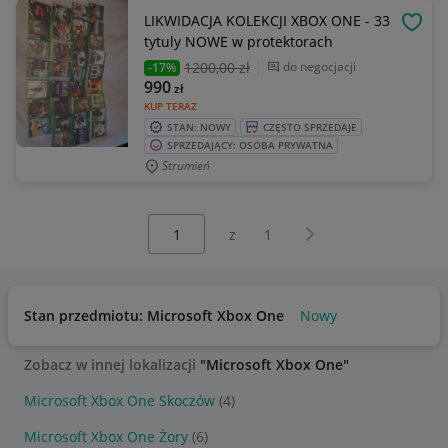
LIKWIDACJA KOLEKCJI XBOX ONE - 33
OBSE
tytuly NOWE w protektorach
1200
,00 zł
do negocjacji
-17%
990
zł
KUP TERAZ
STAN: NOWY
CZĘSTO SPRZEDAJE
SPRZEDAJĄCY: OSOBA PRYWATNA
Strumień
Wybierz stronę:
Następna strona
z
1
Stan przedmiotu: Microsoft Xbox One
Nowy
Zobacz w innej lokalizacji
"Microsoft Xbox One"
Microsoft Xbox One Skoczów
(4)
Microsoft Xbox One Żory
(6)