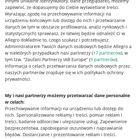
innymi unikalne identyfikatory, dane przeglądarki)
, możemy
zapewnić, że dopasujemy do Ciebie wyświetlane treści.
Wyrażając zgodę na przechowywanie informacji na
urządzeniu końcowym lub dostęp do nich i przetwarzanie
danych (w tym w obszarze profilowania, analiz rynkowych i
statystycznych) sprawiasz, że łatwiej będzie odnaleźć Ci w
Allegro dokładnie to, czego szukasz i potrzebujesz.
Administratorem Twoich danych osobowych będzie Allegro a
w niektórych przypadkach nasi partnerzy (
17
partnerów
), w
Przydatne informacje
tym tzw. “Zaufani Partnerzy IAB Europe” (
9
partnerów
).
Informacja o celach przetwarzania danych osobowych przez
Jak to działa
naszych partnerów znajduje się w ich politykach ochrony
prywatności.
Napisz do nas
Allegro Gadane dla sprzedających
My i nasi partnerzy możemy przetwarzać dane personalne
w celach:
Allegro Gadane dla kupujących
Przechowywanie informacji na urządzeniu lub dostęp do
Mapa miejscowości
nich
.
Spersonalizowane reklamy i treści, pomiar reklam i
treści, badanie odbiorców i ulepszanie usług
.
Zapewnienie
Informacje prawne
bezpieczeństwa, zapobieganie oszustwom i naprawianie
błędów
.
Dostarczanie i prezentowanie reklam i treści
.