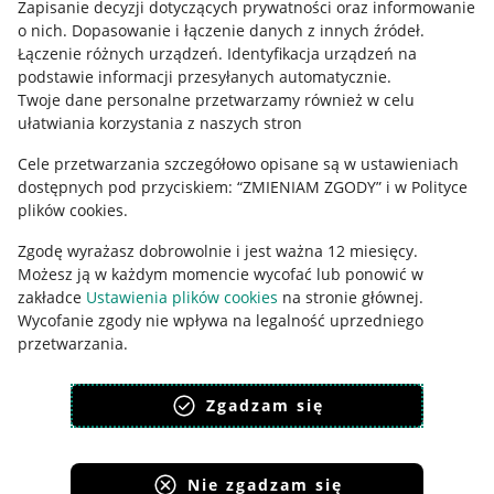
Zapisanie decyzji dotyczących prywatności oraz informowanie
Regulamin
o nich
.
Dopasowanie i łączenie danych z innych źródeł
.
Polityka plików "cookies"
Łączenie różnych urządzeń
.
Identyfikacja urządzeń na
podstawie informacji przesyłanych automatycznie
.
Ustawienia plików "cookies"
Twoje dane personalne przetwarzamy również w celu
ułatwiania korzystania z naszych stron
Udostępnianie lokalizacji
Cele przetwarzania szczegółowo opisane są w ustawieniach
Informacje dla Aktu o Usługach Cyfrowych
dostępnych pod przyciskiem: “ZMIENIAM ZGODY” i w Polityce
plików cookies.
Pobierz aplikację
Zgodę wyrażasz dobrowolnie i jest ważna 12 miesięcy.
Możesz ją w każdym momencie wycofać lub ponowić w
zakładce
Ustawienia plików cookies
na stronie głównej.
Wycofanie zgody nie wpływa na legalność uprzedniego
przetwarzania.
polityka plików cookies
polityka ochrony prywatności
Zgadzam się
Nie zgadzam się