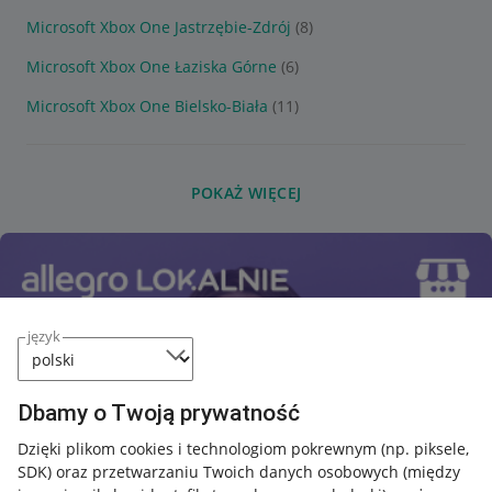
Microsoft Xbox One Jastrzębie-Zdrój
(8)
Microsoft Xbox One Łaziska Górne
(6)
Microsoft Xbox One Bielsko-Biała
(11)
POKAŻ WIĘCEJ
język
Dbamy o Twoją prywatność
Dzięki plikom cookies i technologiom pokrewnym
(np. piksele,
SDK)
oraz przetwarzaniu Twoich danych osobowych
(między