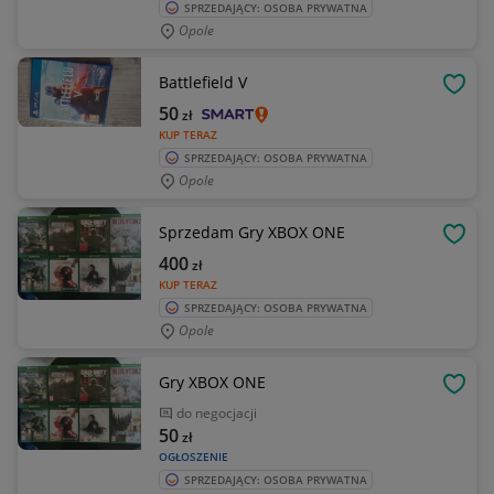
SPRZEDAJĄCY: OSOBA PRYWATNA
Opole
Battlefield V
OBSE
50
zł
KUP TERAZ
SPRZEDAJĄCY: OSOBA PRYWATNA
Opole
Sprzedam Gry XBOX ONE
OBSE
400
zł
KUP TERAZ
SPRZEDAJĄCY: OSOBA PRYWATNA
Opole
Gry XBOX ONE
OBSE
do negocjacji
50
zł
OGŁOSZENIE
SPRZEDAJĄCY: OSOBA PRYWATNA