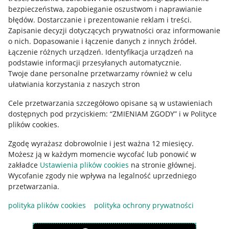
Mapa miejscowości
bezpieczeństwa, zapobieganie oszustwom i naprawianie
błędów
.
Dostarczanie i prezentowanie reklam i treści
.
Informacje prawne
Zapisanie decyzji dotyczących prywatności oraz informowanie
o nich
.
Dopasowanie i łączenie danych z innych źródeł
.
Regulamin
Łączenie różnych urządzeń
.
Identyfikacja urządzeń na
podstawie informacji przesyłanych automatycznie
.
Polityka plików "cookies"
Twoje dane personalne przetwarzamy również w celu
ułatwiania korzystania z naszych stron
Ustawienia plików "cookies"
Cele przetwarzania szczegółowo opisane są w ustawieniach
Udostępnianie lokalizacji
dostępnych pod przyciskiem: “ZMIENIAM ZGODY” i w Polityce
Informacje dla Aktu o Usługach Cyfrowych
plików cookies.
Zgodę wyrażasz dobrowolnie i jest ważna 12 miesięcy.
Pobierz aplikację
Możesz ją w każdym momencie wycofać lub ponowić w
zakładce
Ustawienia plików cookies
na stronie głównej.
Wycofanie zgody nie wpływa na legalność uprzedniego
przetwarzania.
polityka plików cookies
polityka ochrony prywatności