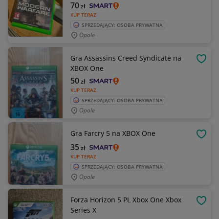
70
zł
KUP TERAZ
SPRZEDAJĄCY: OSOBA PRYWATNA
Opole
Gra Assassins Creed Syndicate na
OBSE
XBOX One
50
zł
KUP TERAZ
SPRZEDAJĄCY: OSOBA PRYWATNA
Opole
Gra Farcry 5 na XBOX One
OBSE
35
zł
KUP TERAZ
SPRZEDAJĄCY: OSOBA PRYWATNA
Opole
Forza Horizon 5 PL Xbox One Xbox
OBSE
Series X