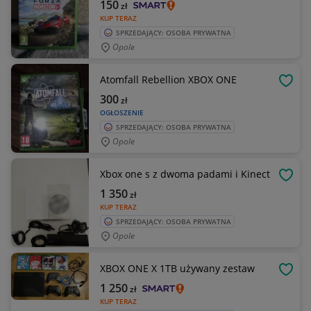
150
zł
KUP TERAZ
SPRZEDAJĄCY: OSOBA PRYWATNA
Opole
Atomfall Rebellion XBOX ONE
OBSE
300
zł
OGŁOSZENIE
SPRZEDAJĄCY: OSOBA PRYWATNA
Opole
Xbox one s z dwoma padami i Kinect
OBSE
1 350
zł
KUP TERAZ
SPRZEDAJĄCY: OSOBA PRYWATNA
Opole
XBOX ONE X 1TB używany zestaw
OBSE
1 250
zł
KUP TERAZ