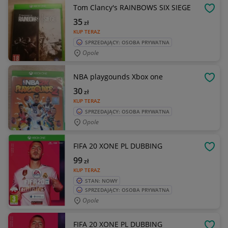
Tom Clancy's RAINBOWS SIX SIEGE
OBSE
35
zł
KUP TERAZ
SPRZEDAJĄCY: OSOBA PRYWATNA
Opole
NBA playgounds Xbox one
OBSE
30
zł
KUP TERAZ
SPRZEDAJĄCY: OSOBA PRYWATNA
Opole
FIFA 20 XONE PL DUBBING
OBSE
99
zł
KUP TERAZ
STAN: NOWY
SPRZEDAJĄCY: OSOBA PRYWATNA
Opole
FIFA 20 XONE PL DUBBING