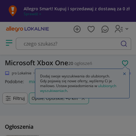
Allegro Smart! Kupuj i sprzedawaj z dostawą za 0 zł
Sprawdź »
Otwórz menu z kategoriami
szukaj
Microsoft Xbox One
20
ogłoszeń
POL
Allegro Lokalnie
Elektronika
Konsole i automaty
Microsoft Xbox One
Zamkn
Dodaj swoje wyszukiwania do ulubionych.
Gdy pojawią się nowe oferty, wyślemy Ci je
Podobne:
microsoft xbox one
mailowo. Ustaw powiadomienia w
ulubionych
wyszukiwaniach
.
Filtruj
Opole, Opolskie, +0 km
Ogłoszenia