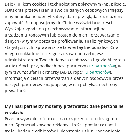
Dzięki plikom cookies i technologiom pokrewnym
(np. piksele,
SDK)
oraz przetwarzaniu Twoich danych osobowych
(między
innymi unikalne identyfikatory, dane przeglądarki)
, możemy
zapewnić, że dopasujemy do Ciebie wyświetlane treści.
Wyrażając zgodę na przechowywanie informacji na
urządzeniu końcowym lub dostęp do nich i przetwarzanie
danych (w tym w obszarze profilowania, analiz rynkowych i
statystycznych) sprawiasz, że łatwiej będzie odnaleźć Ci w
Allegro dokładnie to, czego szukasz i potrzebujesz.
Administratorem Twoich danych osobowych będzie Allegro a
w niektórych przypadkach nasi partnerzy (
17
partnerów
), w
tym tzw. “Zaufani Partnerzy IAB Europe” (
9
partnerów
).
Przydatne informacje
Informacja o celach przetwarzania danych osobowych przez
naszych partnerów znajduje się w ich politykach ochrony
prywatności.
Jak to działa
Napisz do nas
My i nasi partnerzy możemy przetwarzać dane personalne
w celach:
Allegro Gadane dla sprzedających
Przechowywanie informacji na urządzeniu lub dostęp do
Allegro Gadane dla kupujących
nich
.
Spersonalizowane reklamy i treści, pomiar reklam i
treści, badanie odbiorców i ulepszanie usług
.
Zapewnienie