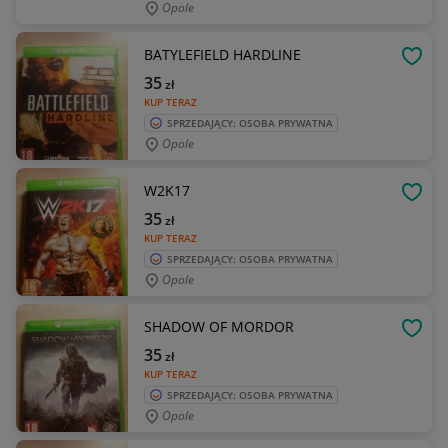
Opole
BATYLEFIELD HARDLINE
OBSE
35
zł
KUP TERAZ
SPRZEDAJĄCY: OSOBA PRYWATNA
Opole
W2K17
OBSE
35
zł
KUP TERAZ
SPRZEDAJĄCY: OSOBA PRYWATNA
Opole
SHADOW OF MORDOR
OBSE
35
zł
KUP TERAZ
SPRZEDAJĄCY: OSOBA PRYWATNA
Opole