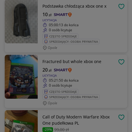
Podstawka chłodząca xbox one x
OBSE
10
zł
LICYTACJA
05:00:13
do końca
0 osób licytuje
CZĘSTO SPRZEDAJE
SPRZEDAJĄCY: OSOBA PRYWATNA
Opole
Fractured but whole xbox one
OBSE
20
zł
LICYTACJA
05:21:50
do końca
0 osób licytuje
CZĘSTO SPRZEDAJE
SPRZEDAJĄCY: OSOBA PRYWATNA
Opole
Call of Duty Modern Warfare Xbox
OBSE
One pudełkowa PL
99
,00 zł
-29%