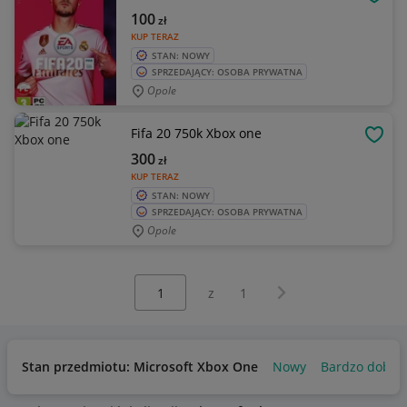
OBSE
100
zł
KUP TERAZ
STAN: NOWY
SPRZEDAJĄCY: OSOBA PRYWATNA
Opole
Fifa 20 750k Xbox one
OBSE
300
zł
KUP TERAZ
STAN: NOWY
SPRZEDAJĄCY: OSOBA PRYWATNA
Opole
Wybierz stronę:
Następna strona
z
1
Stan przedmiotu: Microsoft Xbox One
Nowy
Bardzo dobry