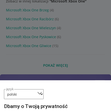
Zobacz w innej lokalizacji
"Microsoft Xbox One"
Microsoft Xbox One Brzeg
(4)
Microsoft Xbox One Racibórz
(6)
Microsoft Xbox One Mieleszyn
(4)
Microsoft Xbox One Pyskowice
(6)
Microsoft Xbox One Gliwice
(15)
POKAŻ WIĘCEJ
język
Dbamy o Twoją prywatność