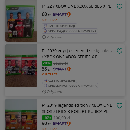
F1 22 / XBOX ONE XBOX SERIES X PL
OBSE
60
zł
KUP TERAZ
CZĘSTO SPRZEDAJE
SPRZEDAJĄCY: OSOBA PRYWATNA
Żołędowo
F1 2020 edycja siedemdziesięciolecia
OBSE
/ XBOX ONE XBOX SERIES X PL
65
,00 zł
-10%
58
zł
KUP TERAZ
CZĘSTO SPRZEDAJE
SPRZEDAJĄCY: OSOBA PRYWATNA
Żołędowo
F1 2019 legends edition / XBOX ONE
OBSE
XBOX SERIES X ROBERT KUBICA PL
100
,00 zł
-10%
90
zł
KUP TERAZ