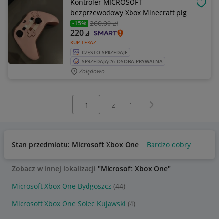
Kontroler MICROSOFT
OBSE
bezprzewodowy Xbox Minecraft pig
260
,00 zł
-15%
220
zł
KUP TERAZ
CZĘSTO SPRZEDAJE
SPRZEDAJĄCY: OSOBA PRYWATNA
Żołędowo
Wybierz stronę:
Następna strona
z
1
Stan przedmiotu: Microsoft Xbox One
Bardzo dobry
Zobacz w innej lokalizacji
"Microsoft Xbox One"
Microsoft Xbox One Bydgoszcz
(44)
Microsoft Xbox One Solec Kujawski
(4)