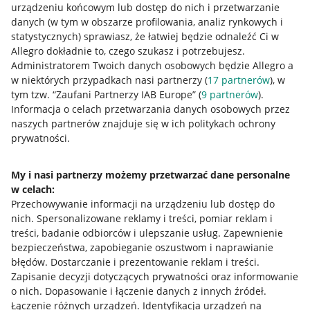
urządzeniu końcowym lub dostęp do nich i przetwarzanie
danych (w tym w obszarze profilowania, analiz rynkowych i
statystycznych) sprawiasz, że łatwiej będzie odnaleźć Ci w
Allegro dokładnie to, czego szukasz i potrzebujesz.
Administratorem Twoich danych osobowych będzie Allegro a
w niektórych przypadkach nasi partnerzy (
17
partnerów
), w
tym tzw. “Zaufani Partnerzy IAB Europe” (
9
partnerów
).
Przydatne informacje
Informacja o celach przetwarzania danych osobowych przez
naszych partnerów znajduje się w ich politykach ochrony
prywatności.
Jak to działa
Napisz do nas
My i nasi partnerzy możemy przetwarzać dane personalne
w celach:
Allegro Gadane dla sprzedających
Przechowywanie informacji na urządzeniu lub dostęp do
Allegro Gadane dla kupujących
nich
.
Spersonalizowane reklamy i treści, pomiar reklam i
treści, badanie odbiorców i ulepszanie usług
.
Zapewnienie
Mapa miejscowości
bezpieczeństwa, zapobieganie oszustwom i naprawianie
błędów
.
Dostarczanie i prezentowanie reklam i treści
.
Informacje prawne
Zapisanie decyzji dotyczących prywatności oraz informowanie
o nich
.
Dopasowanie i łączenie danych z innych źródeł
.
Regulamin
Łączenie różnych urządzeń
.
Identyfikacja urządzeń na