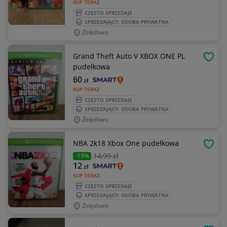
KUP TERAZ
CZĘSTO SPRZEDAJE
SPRZEDAJĄCY: OSOBA PRYWATNA
Żołędowo
Grand Theft Auto V XBOX ONE PL
OBSE
pudełkowa
60
zł
KUP TERAZ
CZĘSTO SPRZEDAJE
SPRZEDAJĄCY: OSOBA PRYWATNA
Żołędowo
NBA 2k18 Xbox One pudełkowa
OBSE
14
,99 zł
-19%
12
zł
KUP TERAZ
CZĘSTO SPRZEDAJE
SPRZEDAJĄCY: OSOBA PRYWATNA
Żołędowo