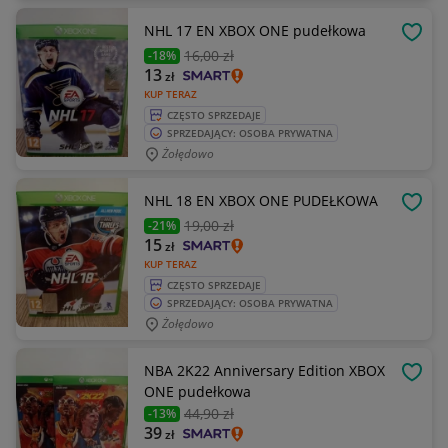
NHL 17 EN XBOX ONE pudełkowa
OBSE
16
,00 zł
-18%
13
zł
KUP TERAZ
CZĘSTO SPRZEDAJE
SPRZEDAJĄCY: OSOBA PRYWATNA
Żołędowo
NHL 18 EN XBOX ONE PUDEŁKOWA
OBSE
19
,00 zł
-21%
15
zł
KUP TERAZ
CZĘSTO SPRZEDAJE
SPRZEDAJĄCY: OSOBA PRYWATNA
Żołędowo
NBA 2K22 Anniversary Edition XBOX
OBSE
ONE pudełkowa
44
,90 zł
-13%
39
zł