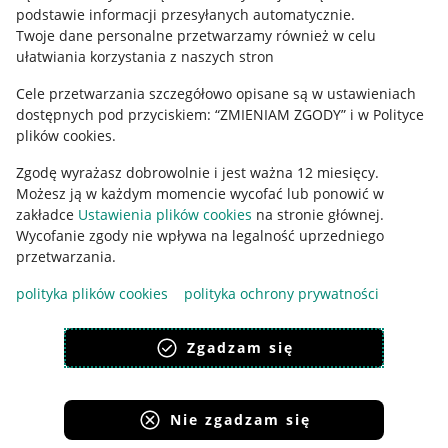
podstawie informacji przesyłanych automatycznie
.
Polityka plików "cookies"
Twoje dane personalne przetwarzamy również w celu
ułatwiania korzystania z naszych stron
Ustawienia plików "cookies"
Cele przetwarzania szczegółowo opisane są w ustawieniach
Udostępnianie lokalizacji
dostępnych pod przyciskiem: “ZMIENIAM ZGODY” i w Polityce
Informacje dla Aktu o Usługach Cyfrowych
plików cookies.
Zgodę wyrażasz dobrowolnie i jest ważna 12 miesięcy.
Pobierz aplikację
Możesz ją w każdym momencie wycofać lub ponowić w
zakładce
Ustawienia plików cookies
na stronie głównej.
Wycofanie zgody nie wpływa na legalność uprzedniego
przetwarzania.
polityka plików cookies
polityka ochrony prywatności
Zgadzam się
Nie zgadzam się
Korzystanie z serwisu oznacza akceptację
regulaminu
.