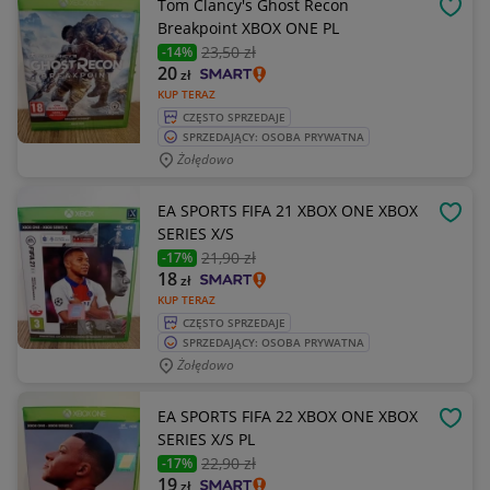
Tom Clancy's Ghost Recon
OBSE
Breakpoint XBOX ONE PL
23
,50 zł
-14%
20
zł
KUP TERAZ
CZĘSTO SPRZEDAJE
SPRZEDAJĄCY: OSOBA PRYWATNA
Żołędowo
EA SPORTS FIFA 21 XBOX ONE XBOX
OBSE
SERIES X/S
21
,90 zł
-17%
18
zł
KUP TERAZ
CZĘSTO SPRZEDAJE
SPRZEDAJĄCY: OSOBA PRYWATNA
Żołędowo
EA SPORTS FIFA 22 XBOX ONE XBOX
OBSE
SERIES X/S PL
22
,90 zł
-17%
19
zł