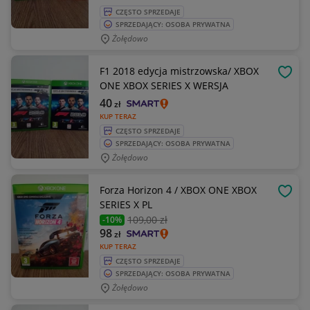
CZĘSTO SPRZEDAJE
SPRZEDAJĄCY: OSOBA PRYWATNA
Żołędowo
F1 2018 edycja mistrzowska/ XBOX
OBSE
ONE XBOX SERIES X WERSJA
40
zł
KUP TERAZ
CZĘSTO SPRZEDAJE
SPRZEDAJĄCY: OSOBA PRYWATNA
Żołędowo
Forza Horizon 4 / XBOX ONE XBOX
OBSE
SERIES X PL
109
,00 zł
-10%
98
zł
KUP TERAZ
CZĘSTO SPRZEDAJE
SPRZEDAJĄCY: OSOBA PRYWATNA
Żołędowo