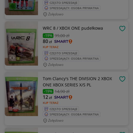
CZĘSTO SPRZEDAJE
SPRZEDAJĄCY: OSOBA PRYWATNA
Żołędowo
WRC 8 / XBOX ONE pudełkowa
OBSE
99
,00 zł
-19%
80
zł
KUP TERAZ
CZĘSTO SPRZEDAJE
SPRZEDAJĄCY: OSOBA PRYWATNA
Żołędowo
Tom Clancy's THE DIVISION 2 XBOX
OBSE
ONE XBOX SERIES X/S PL
14
,90 zł
-19%
12
zł
KUP TERAZ
CZĘSTO SPRZEDAJE
SPRZEDAJĄCY: OSOBA PRYWATNA
Żołędowo