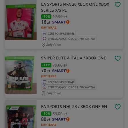
EA SPORTS FIFA 20 XBOX ONE XBOX
OBSE
SERIES X/S PL
17
,90 zł
-10%
16
zł
KUP TERAZ
CZĘSTO SPRZEDAJE
SPRZEDAJĄCY: OSOBA PRYWATNA
Żołędowo
SNIPER ELITE 4 ITALIA / XBOX ONE
OBSE
79
,00 zł
-11%
70
zł
KUP TERAZ
CZĘSTO SPRZEDAJE
SPRZEDAJĄCY: OSOBA PRYWATNA
Żołędowo
EA SPORTS NHL 23 / XBOX ONE EN
OBSE
89
,00 zł
-10%
80
zł
KUP TERAZ