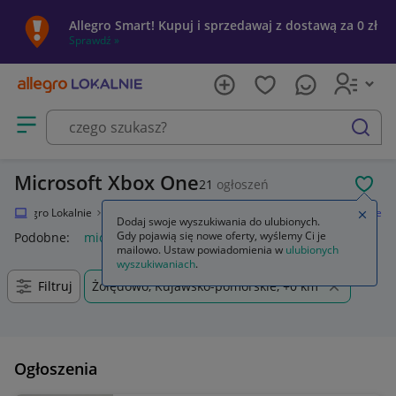
Allegro Smart! Kupuj i sprzedawaj z dostawą za 0 zł
Sprawdź »
Otwórz menu z kategoriami
szukaj
Microsoft Xbox One
21
ogłoszeń
POL
Allegro Lokalnie
Elektronika
Konsole i automaty
Microsoft Xbox One
Zamkn
Dodaj swoje wyszukiwania do ulubionych.
Gdy pojawią się nowe oferty, wyślemy Ci je
Podobne:
microsoft xbox one
mailowo. Ustaw powiadomienia w
ulubionych
wyszukiwaniach
.
Filtruj
Żołędowo, Kujawsko-pomorskie, +0 km
Ogłoszenia