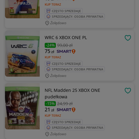
KUP TERAZ
CZĘSTO SPRZEDAJE
SPRZEDAJĄCY: OSOBA PRYWATNA
Żołędowo
WRC 6 XBOX ONE PL
OBSE
99
,00 zł
-24%
75
zł
KUP TERAZ
CZĘSTO SPRZEDAJE
SPRZEDAJĄCY: OSOBA PRYWATNA
Żołędowo
NFL Madden 25 XBOX ONE
OBSE
pudełkowa
24
,99 zł
-15%
21
zł
KUP TERAZ
CZĘSTO SPRZEDAJE
SPRZEDAJĄCY: OSOBA PRYWATNA
Żołędowo