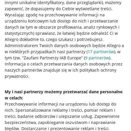
innymi unikalne identyfikatory, dane przeglądarki)
, możemy
zapewnić, że dopasujemy do Ciebie wyświetlane treści.
Wyrażając zgodę na przechowywanie informacji na
urządzeniu końcowym lub dostęp do nich i przetwarzanie
danych (w tym w obszarze profilowania, analiz rynkowych i
statystycznych) sprawiasz, że łatwiej będzie odnaleźć Ci w
Allegro dokładnie to, czego szukasz i potrzebujesz.
Administratorem Twoich danych osobowych będzie Allegro a
w niektórych przypadkach nasi partnerzy (
17
partnerów
), w
tym tzw. “Zaufani Partnerzy IAB Europe” (
9
partnerów
).
Przydatne informacje
Informacja o celach przetwarzania danych osobowych przez
naszych partnerów znajduje się w ich politykach ochrony
prywatności.
Jak to działa
Napisz do nas
My i nasi partnerzy możemy przetwarzać dane personalne
w celach:
Allegro Gadane dla sprzedających
Przechowywanie informacji na urządzeniu lub dostęp do
Allegro Gadane dla kupujących
nich
.
Spersonalizowane reklamy i treści, pomiar reklam i
treści, badanie odbiorców i ulepszanie usług
.
Zapewnienie
Mapa miejscowości
bezpieczeństwa, zapobieganie oszustwom i naprawianie
błędów
.
Dostarczanie i prezentowanie reklam i treści
.