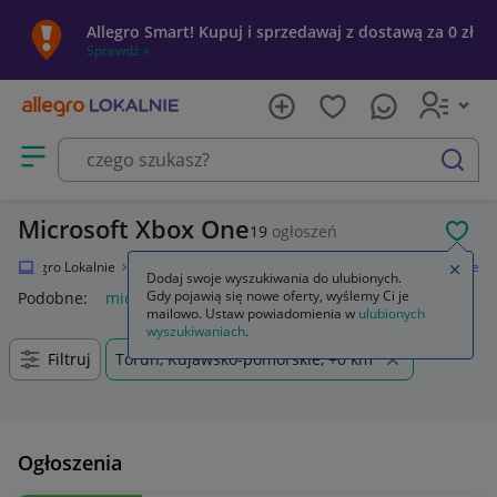
Allegro Smart! Kupuj i sprzedawaj z dostawą za 0 zł
Sprawdź »
Otwórz menu z kategoriami
szukaj
Microsoft Xbox One
19
ogłoszeń
POL
Allegro Lokalnie
Elektronika
Konsole i automaty
Microsoft Xbox One
Zamkn
Dodaj swoje wyszukiwania do ulubionych.
Gdy pojawią się nowe oferty, wyślemy Ci je
Podobne:
microsoft xbox one
mailowo. Ustaw powiadomienia w
ulubionych
wyszukiwaniach
.
Filtruj
Toruń, Kujawsko-pomorskie, +0 km
Ogłoszenia