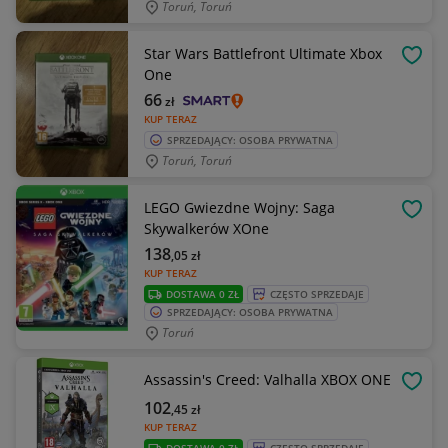
Toruń, Toruń
Star Wars Battlefront Ultimate Xbox
OBSE
One
66
zł
KUP TERAZ
SPRZEDAJĄCY: OSOBA PRYWATNA
Toruń, Toruń
LEGO Gwiezdne Wojny: Saga
OBSE
Skywalkerów XOne
138
,05
zł
KUP TERAZ
DOSTAWA 0 ZŁ
CZĘSTO SPRZEDAJE
SPRZEDAJĄCY: OSOBA PRYWATNA
Toruń
Assassin's Creed: Valhalla XBOX ONE
OBSE
102
,45
zł
KUP TERAZ