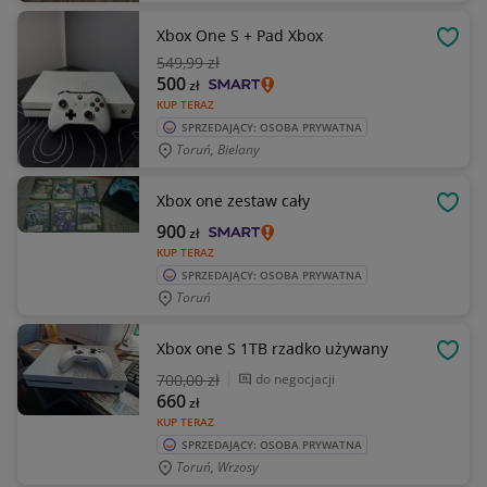
Xbox One S + Pad Xbox
OBSE
549
,99 zł
500
zł
KUP TERAZ
SPRZEDAJĄCY: OSOBA PRYWATNA
Toruń, Bielany
Xbox one zestaw cały
OBSE
900
zł
KUP TERAZ
SPRZEDAJĄCY: OSOBA PRYWATNA
Toruń
Xbox one S 1TB rzadko używany
OBSE
700
,00 zł
do negocjacji
660
zł
KUP TERAZ
SPRZEDAJĄCY: OSOBA PRYWATNA
Toruń, Wrzosy