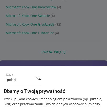
Microsoft Xbox One Inowrocław
(4)
Microsoft Xbox One Świecie
(4)
Microsoft Xbox One Grudziądz
(12)
Microsoft Xbox One Lubraniec
(4)
POKAŻ WIĘCEJ
język
Dbamy o Twoją prywatność
Dzięki plikom cookies i technologiom pokrewnym
(np. piksele,
SDK)
oraz przetwarzaniu Twoich danych osobowych
(między