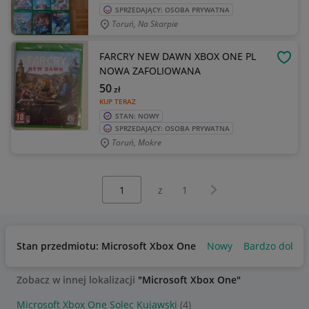
SPRZEDAJĄCY: OSOBA PRYWATNA
Toruń, Na Skarpie
FARCRY NEW DAWN XBOX ONE PL
OBSE
NOWA ZAFOLIOWANA
50
zł
KUP TERAZ
STAN: NOWY
SPRZEDAJĄCY: OSOBA PRYWATNA
Toruń, Mokre
Wybierz stronę:
Następna strona
z
1
Stan przedmiotu: Microsoft Xbox One
Nowy
Bardzo dobry
Zobacz w innej lokalizacji
"Microsoft Xbox One"
Microsoft Xbox One Solec Kujawski
(4)