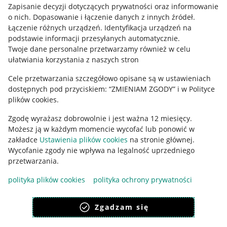
Informacje prawne
Zapisanie decyzji dotyczących prywatności oraz informowanie
o nich
.
Dopasowanie i łączenie danych z innych źródeł
.
Regulamin
Łączenie różnych urządzeń
.
Identyfikacja urządzeń na
podstawie informacji przesyłanych automatycznie
.
Polityka plików "cookies"
Twoje dane personalne przetwarzamy również w celu
ułatwiania korzystania z naszych stron
Ustawienia plików "cookies"
Cele przetwarzania szczegółowo opisane są w ustawieniach
Udostępnianie lokalizacji
dostępnych pod przyciskiem: “ZMIENIAM ZGODY” i w Polityce
Informacje dla Aktu o Usługach Cyfrowych
plików cookies.
Zgodę wyrażasz dobrowolnie i jest ważna 12 miesięcy.
Pobierz aplikację
Możesz ją w każdym momencie wycofać lub ponowić w
zakładce
Ustawienia plików cookies
na stronie głównej.
Wycofanie zgody nie wpływa na legalność uprzedniego
przetwarzania.
polityka plików cookies
polityka ochrony prywatności
Zgadzam się