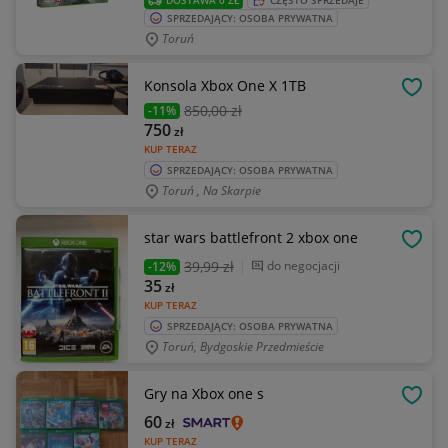
DOSTAWA 0 ZŁ
CZĘSTO SPRZEDAJE
SPRZEDAJĄCY: OSOBA PRYWATNA
Toruń
Konsola Xbox One X 1TB
OBSE
850
,00 zł
-11%
750
zł
KUP TERAZ
SPRZEDAJĄCY: OSOBA PRYWATNA
Toruń , Na Skarpie
star wars battlefront 2 xbox one
OBSE
39
,99 zł
do negocjacji
-12%
35
zł
KUP TERAZ
SPRZEDAJĄCY: OSOBA PRYWATNA
Toruń, Bydgoskie Przedmieście
Gry na Xbox one s
OBSE
60
zł
KUP TERAZ