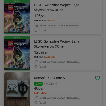
LEGO Gwiezdne Wojny: Saga
Skywalkerów XOne
125
,55
zł
OFERTA Z
ALLEGRO
SPRZEDAJĄCY: OSOBA PRYWATNA
Toruń
LEGO Gwiezdne Wojny: Saga
Skywalkerów XOne
125
,55
zł
OFERTA Z
ALLEGRO
SPRZEDAJĄCY: OSOBA PRYWATNA
Toruń
Konsola Xbox one S
OBSE
550
,00 zł
-27%
400
zł
KUP TERAZ
SPRZEDAJĄCY: OSOBA PRYWATNA
Toruń