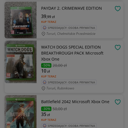
PAYDAY 2. CRIMEWAVE EDITION
OBSE
39
,99
zł
KUP TERAZ
SPRZEDAJĄCY: OSOBA PRYWATNA
Toruń, Chełmińskie Przedmieście
WATCH DOGS SPECIAL EDITION
OBSE
BREAKTHROUGH PACK Microsoft
Xbox One
20
,00 zł
-50%
10
zł
KUP TERAZ
SPRZEDAJĄCY: OSOBA PRYWATNA
Toruń, Rubinkowo
Battlefield 2042 Microsoft Xbox One
OBSE
50
,00 zł
-30%
35
zł
KUP TERAZ
SPRZEDAJĄCY: OSOBA PRYWATNA