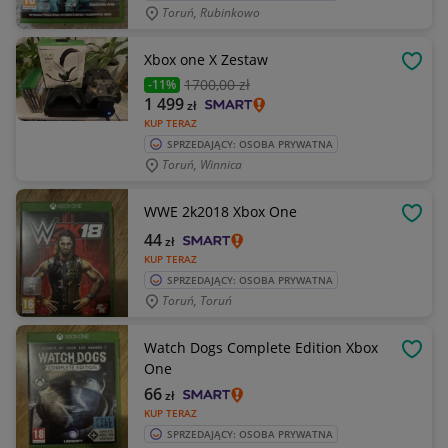
Toruń, Rubinkowo
Xbox one X Zestaw
OBSE
1700
,00 zł
-11%
1 499
zł
KUP TERAZ
SPRZEDAJĄCY: OSOBA PRYWATNA
Toruń, Winnica
WWE 2k2018 Xbox One
OBSE
44
zł
KUP TERAZ
SPRZEDAJĄCY: OSOBA PRYWATNA
Toruń, Toruń
Watch Dogs Complete Edition Xbox
OBSE
One
66
zł
KUP TERAZ
SPRZEDAJĄCY: OSOBA PRYWATNA