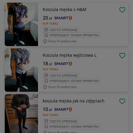
Koszula męska s H&M
OBSE
20
zł
KUP TERAZ
CZĘSTO SPRZEDAJE
SPRZEDAJĄCY: OSOBA PRYWATNA
Huta Przedborska
Koszula męska wyjściowa L
OBSE
18
zł
KUP TERAZ
CZĘSTO SPRZEDAJE
SPRZEDAJĄCY: OSOBA PRYWATNA
Huta Przedborska
koszula męska jak na zdjęciach
OBSE
10
zł
KUP TERAZ
CZĘSTO SPRZEDAJE
SPRZEDAJĄCY: OSOBA PRYWATNA
Huta Przedborska