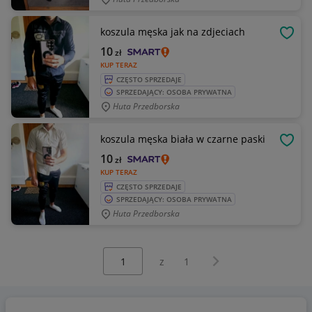
koszula męska jak na zdjeciach
OBSE
10
zł
KUP TERAZ
CZĘSTO SPRZEDAJE
SPRZEDAJĄCY: OSOBA PRYWATNA
Huta Przedborska
koszula męska biała w czarne paski
OBSE
10
zł
KUP TERAZ
CZĘSTO SPRZEDAJE
SPRZEDAJĄCY: OSOBA PRYWATNA
Huta Przedborska
Wybierz stronę:
Następna strona
z
1