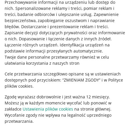
Przechowywanie informacji na urządzeniu lub dostęp do
Allegro Gadane dla kupujących
nich
.
Spersonalizowane reklamy i treści, pomiar reklam i
treści, badanie odbiorców i ulepszanie usług
.
Zapewnienie
Mapa miejscowości
bezpieczeństwa, zapobieganie oszustwom i naprawianie
błędów
.
Dostarczanie i prezentowanie reklam i treści
.
Informacje prawne
Zapisanie decyzji dotyczących prywatności oraz informowanie
o nich
.
Dopasowanie i łączenie danych z innych źródeł
.
Regulamin
Łączenie różnych urządzeń
.
Identyfikacja urządzeń na
podstawie informacji przesyłanych automatycznie
.
Polityka plików "cookies"
Twoje dane personalne przetwarzamy również w celu
ułatwiania korzystania z naszych stron
Ustawienia plików "cookies"
Cele przetwarzania szczegółowo opisane są w ustawieniach
Udostępnianie lokalizacji
dostępnych pod przyciskiem: “ZMIENIAM ZGODY” i w Polityce
Informacje dla Aktu o Usługach Cyfrowych
plików cookies.
Zgodę wyrażasz dobrowolnie i jest ważna 12 miesięcy.
Pobierz aplikację
Możesz ją w każdym momencie wycofać lub ponowić w
zakładce
Ustawienia plików cookies
na stronie głównej.
Wycofanie zgody nie wpływa na legalność uprzedniego
przetwarzania.