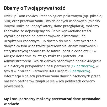
Dbamy o Twoją prywatność
Dzięki plikom cookies i technologiom pokrewnym
(np. piksele,
SDK)
oraz przetwarzaniu Twoich danych osobowych
(między
innymi unikalne identyfikatory, dane przeglądarki)
, możemy
zapewnić, że dopasujemy do Ciebie wyświetlane treści.
Wyrażając zgodę na przechowywanie informacji na
urządzeniu końcowym lub dostęp do nich i przetwarzanie
danych (w tym w obszarze profilowania, analiz rynkowych i
statystycznych) sprawiasz, że łatwiej będzie odnaleźć Ci w
Allegro dokładnie to, czego szukasz i potrzebujesz.
Administratorem Twoich danych osobowych będzie Allegro a
w niektórych przypadkach nasi partnerzy (
17
partnerów
), w
tym tzw. “Zaufani Partnerzy IAB Europe” (
9
partnerów
).
Przydatne informacje
Informacja o celach przetwarzania danych osobowych przez
naszych partnerów znajduje się w ich politykach ochrony
prywatności.
Jak to działa
Napisz do nas
My i nasi partnerzy możemy przetwarzać dane personalne
w celach:
Allegro Gadane dla sprzedających