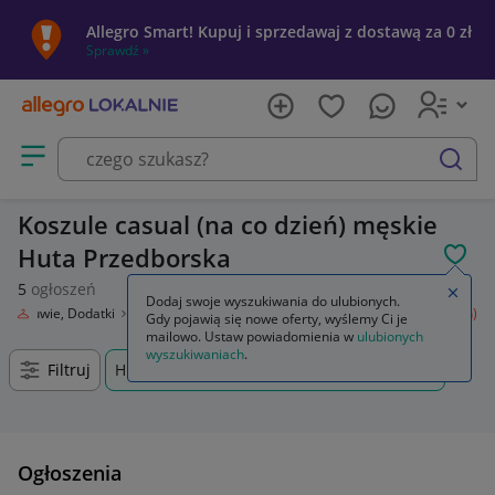
Allegro Smart! Kupuj i sprzedawaj z dostawą za 0 zł
Sprawdź »
Otwórz menu z kategoriami
szukaj
Koszule casual (na co dzień) męskie
Huta Przedborska
POL
5
ogłoszeń
Zamkn
Dodaj swoje wyszukiwania do ulubionych.
ż, Obuwie, Dodatki
Odzież męska
Koszule
Koszule casual (na co dzień)
Gdy pojawią się nowe oferty, wyślemy Ci je
mailowo. Ustaw powiadomienia w
ulubionych
wyszukiwaniach
.
Filtruj
Huta Przedborska, Podkarpackie, +0 km
Ogłoszenia