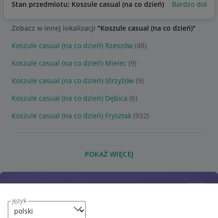
Stan przedmiotu: Koszule casual (na co dzień)
Bardzo dobry
Zobacz w innej lokalizacji
"Koszule casual (na co dzień)"
Koszule casual (na co dzień) Rzeszów
(48)
Koszule casual (na co dzień) Mielec
(9)
Koszule casual (na co dzień) Strzyżów
(9)
Koszule casual (na co dzień) Dębica
(6)
Koszule casual (na co dzień) Frysztak
(932)
POKAŻ WIĘCEJ
język