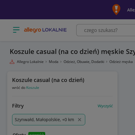
All
Otwórz menu z kategoriami
Koszule casual (na co dzień) męskie S
Allegro Lokalnie
Moda
Odzież, Obuwie, Dodatki
Odzież męska
Koszule casual (na co dzień)
wróć do
Koszule
Filtry
Wyczyść
Szynwałd, Małopolskie, +0 km
Oferty
NOWOŚĆ!