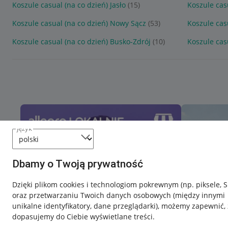
Koszule casual (na co dzień) Jasło
(15)
Koszule cas
Koszule casual (na co dzień) Nowy Sącz
(53)
Koszule cas
Koszule casual (na co dzień) Busko-Zdrój
(10)
Koszule cas
język
Dbamy o Twoją prywatność
Dzięki plikom cookies i technologiom pokrewnym
(np. piksele, 
oraz przetwarzaniu Twoich danych osobowych
(między innymi
unikalne identyfikatory, dane przeglądarki)
, możemy zapewnić, 
dopasujemy do Ciebie wyświetlane treści.