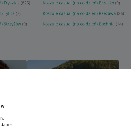
ń) Frysztak
(825)
Koszule casual (na co dzień) Brzesko
(9)
) Tylicz
(7)
Koszule casual (na co dzień) Rzezawa
(26)
ń) Strzyżów
(9)
Koszule casual (na co dzień) Bochnia
(14)
e w
ch
.
adanie