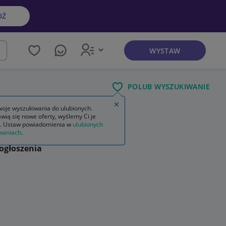
DŹ
WYSTAW
kaj
POLUB WYSZUKIWANIE
Zamknij wskazówkę
oje wyszukiwania do ulubionych.
wią się nowe oferty, wyślemy Ci je
. Ustaw powiadomienia w
ulubionych
waniach
.
ogłoszenia