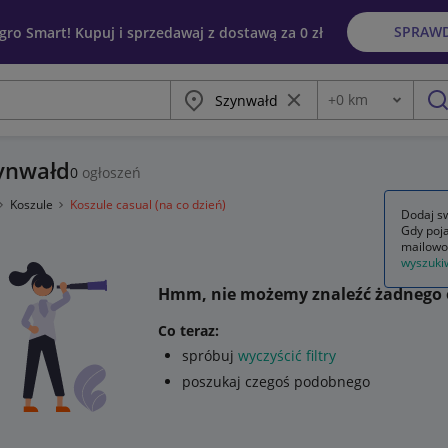
SPRAW
egro Smart! Kupuj i sprzedawaj z dostawą za 0 zł
Miasto
Wyczyść frazę
+
0
km
Odległość
szu
zynwałd
0
ogłoszeń
Koszule
Koszule casual (na co dzień)
Dodaj sw
Gdy poja
mailowo
wyszuki
Hmm, nie możemy znaleźć żadnego 
Co teraz:
spróbuj
wyczyścić filtry
poszukaj czegoś podobnego