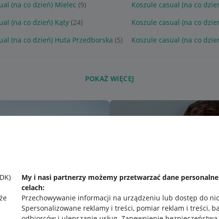
ual (na co dzień) Mielec
(9)
Koszule casual (na co dzie
ual (na co dzień) Kąty
(24)
Koszule casual (na co dzień
ual (na co dzień) Huta Przedborska
(5)
Koszule casual (na co dzie
POKAŻ WIĘCEJ
SDK)
My i nasi partnerzy możemy przetwarzać dane personaln
celach:
że
Przechowywanie informacji na urządzeniu lub dostęp do ni
Spersonalizowane reklamy i treści, pomiar reklam i treści, b
odbiorców i ulepszanie usług
.
Zapewnienie bezpieczeństwa,