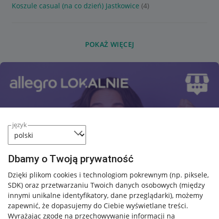
Koszule casual (na co dzień) Jastkowice
(4)
POKAŻ WIĘCEJ
język
Dbamy o Twoją prywatność
Dzięki plikom cookies i technologiom pokrewnym
(np. piksele,
SDK)
oraz przetwarzaniu Twoich danych osobowych
(między
innymi unikalne identyfikatory, dane przeglądarki)
, możemy
zapewnić, że dopasujemy do Ciebie wyświetlane treści.
Wyrażając zgodę na przechowywanie informacji na