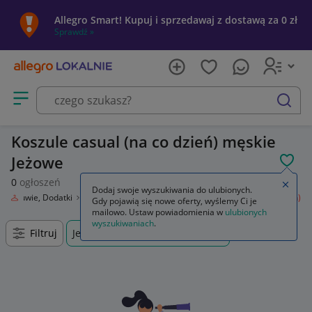
Allegro Smart! Kupuj i sprzedawaj z dostawą za 0 zł
Sprawdź »
Otwórz menu z kategoriami
szukaj
Koszule casual (na co dzień) męskie
Jeżowe
POL
0
ogłoszeń
Zamkn
Dodaj swoje wyszukiwania do ulubionych.
ż, Obuwie, Dodatki
Odzież męska
Koszule
Koszule casual (na co dzień)
Gdy pojawią się nowe oferty, wyślemy Ci je
mailowo. Ustaw powiadomienia w
ulubionych
wyszukiwaniach
.
Filtruj
Jeżowe, Podkarpackie, +0 km