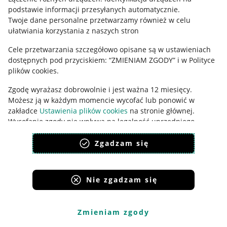
podstawie informacji przesyłanych automatycznie
.
Udostępnianie lokalizacji
Twoje dane personalne przetwarzamy również w celu
ułatwiania korzystania z naszych stron
Informacje dla Aktu o Usługach Cyfrowych
Cele przetwarzania szczegółowo opisane są w ustawieniach
Pobierz aplikację
dostępnych pod przyciskiem: “ZMIENIAM ZGODY” i w Polityce
plików cookies.
Zgodę wyrażasz dobrowolnie i jest ważna 12 miesięcy.
Możesz ją w każdym momencie wycofać lub ponowić w
zakładce
Ustawienia plików cookies
na stronie głównej.
Wycofanie zgody nie wpływa na legalność uprzedniego
przetwarzania.
Zgadzam się
polityka plików cookies
polityka ochrony prywatności
Nie zgadzam się
Korzystanie z serwisu oznacza akceptację
regulaminu
.
Zmieniam zgody