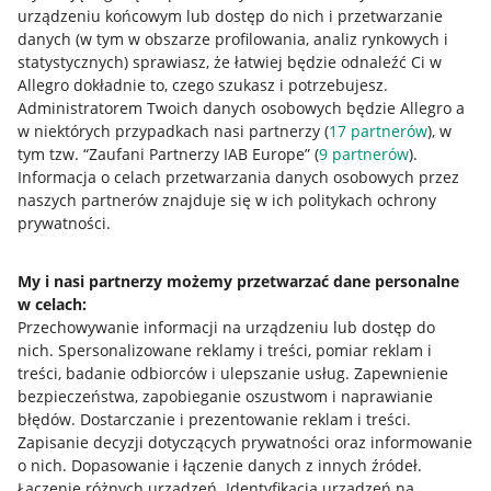
urządzeniu końcowym lub dostęp do nich i przetwarzanie
danych (w tym w obszarze profilowania, analiz rynkowych i
statystycznych) sprawiasz, że łatwiej będzie odnaleźć Ci w
Nawigacja
Allegro dokładnie to, czego szukasz i potrzebujesz.
Przydatne informacje
Administratorem Twoich danych osobowych będzie Allegro a
w niektórych przypadkach nasi partnerzy (
17
partnerów
), w
Jak to działa
tym tzw. “Zaufani Partnerzy IAB Europe” (
9
partnerów
).
Informacja o celach przetwarzania danych osobowych przez
Napisz do nas
naszych partnerów znajduje się w ich politykach ochrony
prywatności.
Allegro Gadane dla sprzedających
Allegro Gadane dla kupujących
My i nasi partnerzy możemy przetwarzać dane personalne
w celach:
Mapa miejscowości
Przechowywanie informacji na urządzeniu lub dostęp do
nich
.
Spersonalizowane reklamy i treści, pomiar reklam i
Informacje prawne
treści, badanie odbiorców i ulepszanie usług
.
Zapewnienie
bezpieczeństwa, zapobieganie oszustwom i naprawianie
Regulamin
błędów
.
Dostarczanie i prezentowanie reklam i treści
.
Zapisanie decyzji dotyczących prywatności oraz informowanie
Polityka plików "cookies"
o nich
.
Dopasowanie i łączenie danych z innych źródeł
.
Ustawienia plików "cookies"
Łączenie różnych urządzeń
.
Identyfikacja urządzeń na