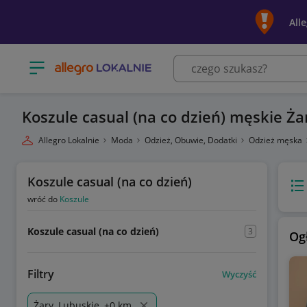
All
Otwórz menu z kategoriami
Koszule casual (na co dzień) męskie Ża
Allegro Lokalnie
Moda
Odzież, Obuwie, Dodatki
Odzież męska
Koszule casual (na co dzień)
Wido
wróć do
Koszule
Koszule casual (na co dzień)
3
Og
Filtry
Wyczyść
Żary, Lubuskie, +0 km