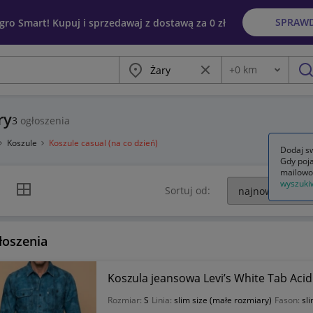
SPRAW
egro Smart! Kupuj i sprzedawaj z dostawą za 0 zł
Miasto
Wyczyść frazę
+
0
km
Odległość
szu
ry
3
ogłoszenia
Koszule
Koszule casual (na co dzień)
Dodaj sw
Gdy poja
mailowo
wyszuki
k listy
Widok siatki
Sortuj od:
łoszenia
Koszula jeansowa Levi’s White Tab Aci
Rozmiar:
S
Linia:
slim size (małe rozmiary)
Fason:
sl