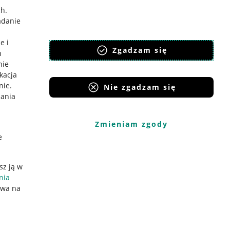
ch
.
adanie
e i
Zgadzam się
h
nie
ikacja
nie
.
Nie zgadzam się
iania
Zmieniam zgody
e
sz ją w
nia
ywa na