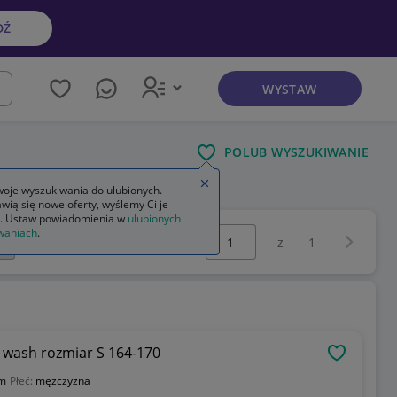
DŹ
WYSTAW
kaj
POLUB WYSZUKIWANIE
Zamknij wskazówkę
oje wyszukiwania do ulubionych.
wią się nowe oferty, wyślemy Ci je
. Ustaw powiadomienia w
ulubionych
Wybierz stronę:
waniach
.
Następna 
z
1
d wash rozmiar S 164-170
OBSERWU
im
Płeć:
mężczyzna