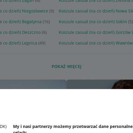
a co dzień) Żagań
(4)
Koszule casual (na co dzień) Zielona 
a co dzień) Niegosławice
(9)
Koszule casual (na co dzień) Nowa Só
a co dzień) Bogatynia
(16)
Koszule casual (na co dzień) Sobin
(5)
a co dzień) Deszczno
(6)
Koszule casual (na co dzień) Gorzów 
a co dzień) Legnica
(49)
Koszule casual (na co dzień) Wawrów
POKAŻ WIĘCEJ
SDK)
My i nasi partnerzy możemy przetwarzać dane personaln
celach: