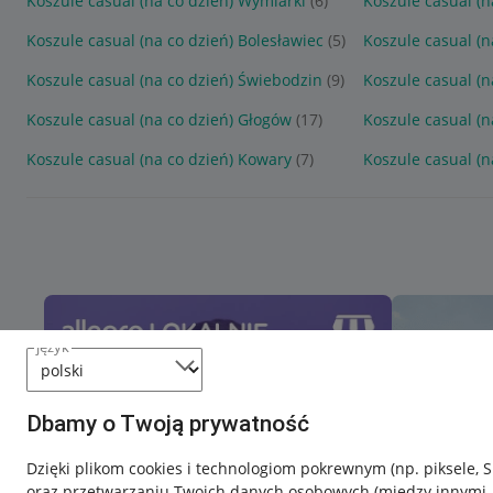
Koszule casual (na co dzień) Wymiarki
(6)
Koszule casual (n
Koszule casual (na co dzień) Bolesławiec
(5)
Koszule casual (n
Koszule casual (na co dzień) Świebodzin
(9)
Koszule casual (n
Koszule casual (na co dzień) Głogów
(17)
Koszule casual (n
Koszule casual (na co dzień) Kowary
(7)
Koszule casual (n
język
Dbamy o Twoją prywatność
Dzięki plikom cookies i technologiom pokrewnym
(np. piksele, 
oraz przetwarzaniu Twoich danych osobowych
(między innymi