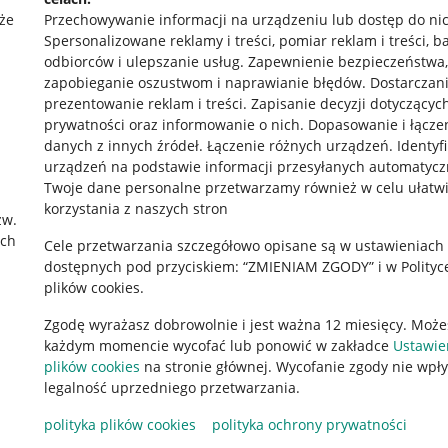
że
Przechowywanie informacji na urządzeniu lub dostęp do ni
Spersonalizowane reklamy i treści, pomiar reklam i treści, b
odbiorców i ulepszanie usług
.
Zapewnienie bezpieczeństwa,
zapobieganie oszustwom i naprawianie błędów
.
Dostarczani
prezentowanie reklam i treści
.
Zapisanie decyzji dotyczącyc
prywatności oraz informowanie o nich
.
Dopasowanie i łącze
danych z innych źródeł
.
Łączenie różnych urządzeń
.
Identyf
urządzeń na podstawie informacji przesyłanych automatycz
rawne
Pobierz aplikację
Twoje dane personalne przetwarzamy również w celu ułatw
korzystania z naszych stron
zw.
ach
Cele przetwarzania szczegółowo opisane są w ustawieniach
 "cookies"
dostępnych pod przyciskiem: “ZMIENIAM ZGODY” i w Polityc
plików cookies.
ów "cookies"
Zgodę wyrażasz dobrowolnie i jest ważna 12 miesięcy. Może
okalizacji
każdym momencie wycofać lub ponowić w zakładce
Ustawie
 Aktu o Usługach Cyfrowych
plików cookies
na stronie głównej. Wycofanie zgody nie wpł
legalność uprzedniego przetwarzania.
polityka plików cookies
polityka ochrony prywatności