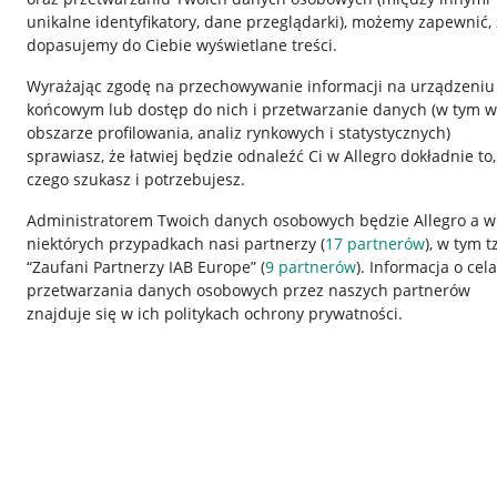
unikalne identyfikatory, dane przeglądarki)
, możemy zapewnić, 
dopasujemy do Ciebie wyświetlane treści.
Wyrażając zgodę na przechowywanie informacji na urządzeniu
końcowym lub dostęp do nich i przetwarzanie danych (w tym w
obszarze profilowania, analiz rynkowych i statystycznych)
sprawiasz, że łatwiej będzie odnaleźć Ci w Allegro dokładnie to,
czego szukasz i potrzebujesz.
Przydatne informacje
Informacje p
Administratorem Twoich danych osobowych będzie Allegro a w
niektórych przypadkach nasi partnerzy (
17
partnerów
), w tym t
Jak to działa
Regulamin
“Zaufani Partnerzy IAB Europe” (
9
partnerów
). Informacja o cel
Napisz do nas
Polityka plików
przetwarzania danych osobowych przez naszych partnerów
znajduje się w ich politykach ochrony prywatności.
Allegro Gadane dla sprzedających
Ustawienia plik
Allegro Gadane dla kupujących
Udostępnianie l
Mapa miejscowości
Informacje dla