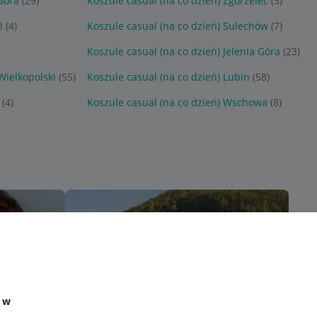
Góra
(29)
Koszule casual (na co dzień) Zgorzelec
(5)
l
(4)
Koszule casual (na co dzień) Sulechów
(7)
Koszule casual (na co dzień) Jelenia Góra
(23)
Wielkopolski
(55)
Koszule casual (na co dzień) Lubin
(58)
(4)
Koszule casual (na co dzień) Wschowa
(8)
e w