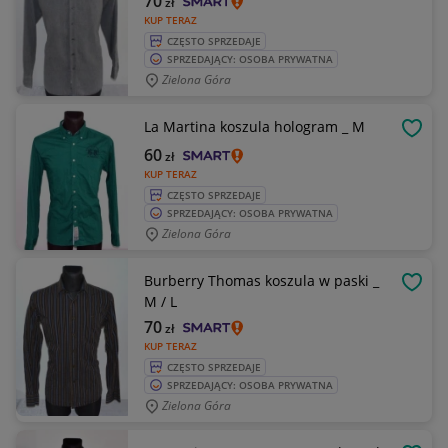
70
zł
KUP TERAZ
CZĘSTO SPRZEDAJE
SPRZEDAJĄCY: OSOBA PRYWATNA
Zielona Góra
La Martina koszula hologram _ M
OBSE
60
zł
KUP TERAZ
CZĘSTO SPRZEDAJE
SPRZEDAJĄCY: OSOBA PRYWATNA
Zielona Góra
Burberry Thomas koszula w paski _
OBSE
M / L
70
zł
KUP TERAZ
CZĘSTO SPRZEDAJE
SPRZEDAJĄCY: OSOBA PRYWATNA
Zielona Góra