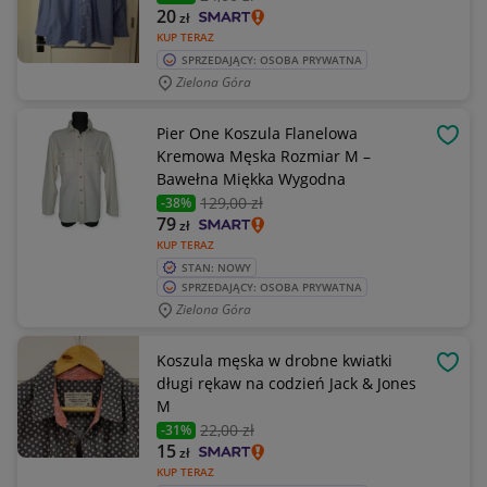
20
zł
KUP TERAZ
SPRZEDAJĄCY: OSOBA PRYWATNA
Zielona Góra
Pier One Koszula Flanelowa
OBSE
Kremowa Męska Rozmiar M –
Bawełna Miękka Wygodna
129
,00 zł
-38%
79
zł
KUP TERAZ
STAN: NOWY
SPRZEDAJĄCY: OSOBA PRYWATNA
Zielona Góra
Koszula męska w drobne kwiatki
OBSE
długi rękaw na codzień Jack & Jones
M
22
,00 zł
-31%
15
zł
KUP TERAZ