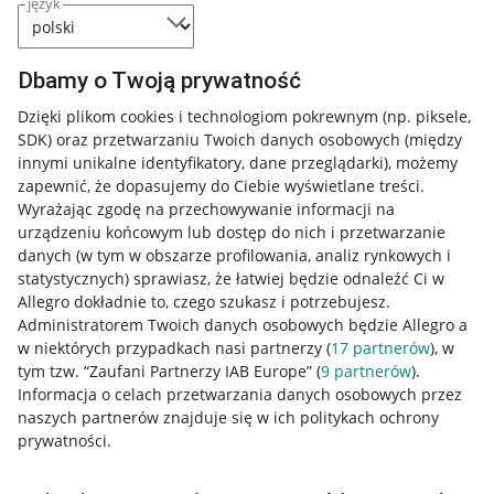
język
Dbamy o Twoją prywatność
Dzięki plikom cookies i technologiom pokrewnym
(np. piksele,
SDK)
oraz przetwarzaniu Twoich danych osobowych
(między
innymi unikalne identyfikatory, dane przeglądarki)
, możemy
zapewnić, że dopasujemy do Ciebie wyświetlane treści.
Wyrażając zgodę na przechowywanie informacji na
urządzeniu końcowym lub dostęp do nich i przetwarzanie
danych (w tym w obszarze profilowania, analiz rynkowych i
statystycznych) sprawiasz, że łatwiej będzie odnaleźć Ci w
Allegro dokładnie to, czego szukasz i potrzebujesz.
Administratorem Twoich danych osobowych będzie Allegro a
w niektórych przypadkach nasi partnerzy (
17
partnerów
), w
tym tzw. “Zaufani Partnerzy IAB Europe” (
9
partnerów
).
Przydatne informacje
Informacja o celach przetwarzania danych osobowych przez
naszych partnerów znajduje się w ich politykach ochrony
prywatności.
Jak to działa
Napisz do nas