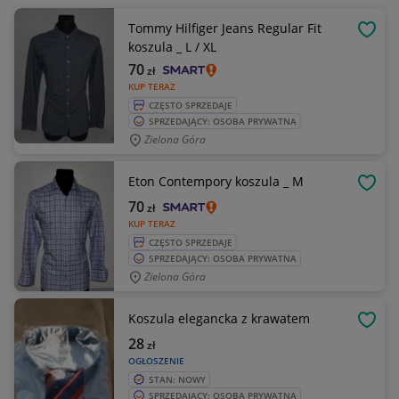
Tommy Hilfiger Jeans Regular Fit
OBSE
koszula _ L / XL
70
zł
KUP TERAZ
CZĘSTO SPRZEDAJE
SPRZEDAJĄCY: OSOBA PRYWATNA
Zielona Góra
Eton Contempory koszula _ M
OBSE
70
zł
KUP TERAZ
CZĘSTO SPRZEDAJE
SPRZEDAJĄCY: OSOBA PRYWATNA
Zielona Góra
Koszula elegancka z krawatem
OBSE
28
zł
OGŁOSZENIE
STAN: NOWY
SPRZEDAJĄCY: OSOBA PRYWATNA