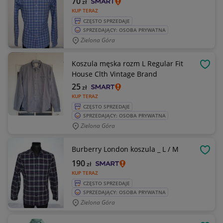
70
zł
KUP TERAZ
CZĘSTO SPRZEDAJE
SPRZEDAJĄCY: OSOBA PRYWATNA
Zielona Góra
Koszula męska rozm L Regular Fit
OBSE
House Clth Vintage Brand
25
zł
KUP TERAZ
CZĘSTO SPRZEDAJE
SPRZEDAJĄCY: OSOBA PRYWATNA
Zielona Góra
Burberry London koszula _ L / M
OBSE
190
zł
KUP TERAZ
CZĘSTO SPRZEDAJE
SPRZEDAJĄCY: OSOBA PRYWATNA
Zielona Góra