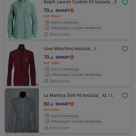
Ralph Lauren Custom Fit koszula _ S
OBSE
70
zł
KUP TERAZ
CZĘSTO SPRZEDAJE
SPRZEDAJĄCY: OSOBA PRYWATNA
Zielona Góra
Love Moschino koszula _ L
OBSE
70
zł
KUP TERAZ
CZĘSTO SPRZEDAJE
SPRZEDAJĄCY: OSOBA PRYWATNA
Zielona Góra
La Martina Slim Fit koszula _ XL / L
OBSE
60
zł
KUP TERAZ
CZĘSTO SPRZEDAJE
SPRZEDAJĄCY: OSOBA PRYWATNA
Zielona Góra