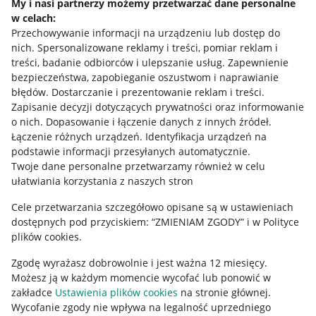
My i nasi partnerzy możemy przetwarzać dane personalne
w celach:
Allegro Gadane dla sprzedających
Przechowywanie informacji na urządzeniu lub dostęp do
Allegro Gadane dla kupujących
nich
.
Spersonalizowane reklamy i treści, pomiar reklam i
treści, badanie odbiorców i ulepszanie usług
.
Zapewnienie
Mapa miejscowości
bezpieczeństwa, zapobieganie oszustwom i naprawianie
błędów
.
Dostarczanie i prezentowanie reklam i treści
.
Informacje prawne
Zapisanie decyzji dotyczących prywatności oraz informowanie
o nich
.
Dopasowanie i łączenie danych z innych źródeł
.
Regulamin
Łączenie różnych urządzeń
.
Identyfikacja urządzeń na
podstawie informacji przesyłanych automatycznie
.
Polityka plików "cookies"
Twoje dane personalne przetwarzamy również w celu
ułatwiania korzystania z naszych stron
Ustawienia plików "cookies"
Cele przetwarzania szczegółowo opisane są w ustawieniach
Udostępnianie lokalizacji
dostępnych pod przyciskiem: “ZMIENIAM ZGODY” i w Polityce
Informacje dla Aktu o Usługach Cyfrowych
plików cookies.
Zgodę wyrażasz dobrowolnie i jest ważna 12 miesięcy.
Pobierz aplikację
Możesz ją w każdym momencie wycofać lub ponowić w
zakładce
Ustawienia plików cookies
na stronie głównej.
Wycofanie zgody nie wpływa na legalność uprzedniego