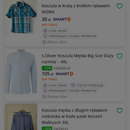
Koszula w kratę z krótkim rękawem
OBSE
NOWA
30
zł
KUP TERAZ
STAN: NOWY
SPRZEDAJĄCY: OSOBA PRYWATNA
Zielona Góra
s.Oliver Koszula Męska Big Size Duży
OBSE
rozmiar - 4XL
120
,00 zł
-12%
105
zł
KUP TERAZ
STAN: NOWY
CZĘSTO SPRZEDAJE
SPRZEDAJĄCY: OSOBA PRYWATNA
Zielona Góra
Koszula męska z długim rękawem
OBSE
niebieska w białe paski kieszeń
Walbusch 3XL
24
,00 zł
-16%