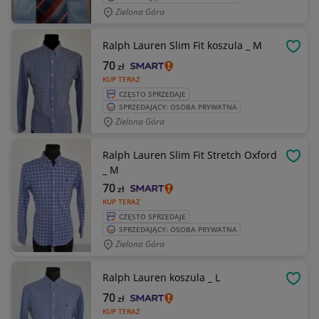
Zielona Góra
Ralph Lauren Slim Fit koszula _ M
OBSE
70
zł
KUP TERAZ
CZĘSTO SPRZEDAJE
SPRZEDAJĄCY: OSOBA PRYWATNA
Zielona Góra
Ralph Lauren Slim Fit Stretch Oxford
OBSE
_ M
70
zł
KUP TERAZ
CZĘSTO SPRZEDAJE
SPRZEDAJĄCY: OSOBA PRYWATNA
Zielona Góra
Ralph Lauren koszula _ L
OBSE
70
zł
KUP TERAZ