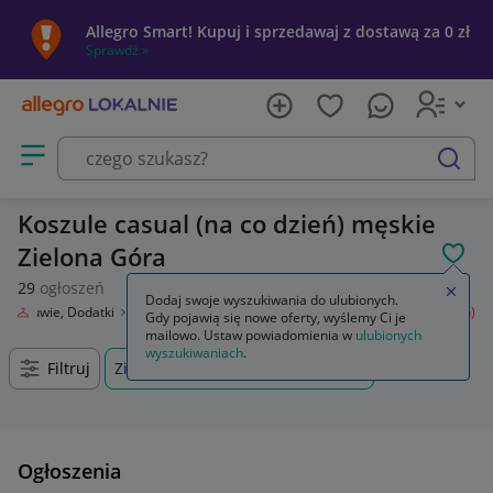
Allegro Smart! Kupuj i sprzedawaj z dostawą za 0 zł
Sprawdź »
Otwórz menu z kategoriami
szukaj
Koszule casual (na co dzień) męskie
Zielona Góra
POL
29
ogłoszeń
Zamkn
Dodaj swoje wyszukiwania do ulubionych.
ż, Obuwie, Dodatki
Odzież męska
Koszule
Koszule casual (na co dzień)
Gdy pojawią się nowe oferty, wyślemy Ci je
mailowo. Ustaw powiadomienia w
ulubionych
wyszukiwaniach
.
Filtruj
Zielona Góra, Lubuskie, +0 km
Ogłoszenia