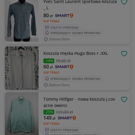
Yves Saint Laurent sportowa koszula
OBSE
_ L
80
zł
KUP TERAZ
CZĘSTO SPRZEDAJE
SPRZEDAJĄCY: OSOBA PRYWATNA
Zielona Góra
Koszula męska Hugo Boss r .XXL
OBSE
70
,00 zł
-14%
60
zł
KUP TERAZ
SPRZEDAJĄCY: OSOBA PRYWATNA
Zielona Gora
Tommy Hilfiger - nowa koszula j.cos
OBSE
acne owens
199
,00 zł
-25%
149
zł
KUP TERAZ
CZĘSTO SPRZEDAJE