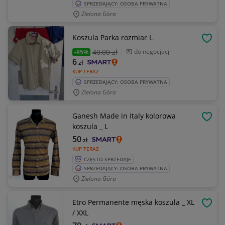
SPRZEDAJĄCY: OSOBA PRYWATNA
Zielona Góra
Koszula Parka rozmiar L
OBSE
40
,00 zł
do negocjacji
-85%
6
zł
KUP TERAZ
SPRZEDAJĄCY: OSOBA PRYWATNA
Zielona Góra
Ganesh Made in Italy kolorowa
OBSE
koszula _ L
50
zł
KUP TERAZ
CZĘSTO SPRZEDAJE
SPRZEDAJĄCY: OSOBA PRYWATNA
Zielona Góra
Etro Permanente męska koszula _ XL
OBSE
/ XXL