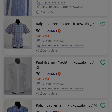
CZĘSTO SPRZEDAJE
SPRZEDAJĄCY: OSOBA PRYWATNA
Zielona Góra
Ralph Lauren Cotton Fit koszula _ XL
OBSE
50
zł
KUP TERAZ
CZĘSTO SPRZEDAJE
SPRZEDAJĄCY: OSOBA PRYWATNA
Zielona Góra
Paul & Shark Yachting koszula _ L /
OBSE
XL
70
zł
KUP TERAZ
CZĘSTO SPRZEDAJE
SPRZEDAJĄCY: OSOBA PRYWATNA
Zielona Góra
Ralph Lauren Slim Fit koszula _ L / M
OBSE