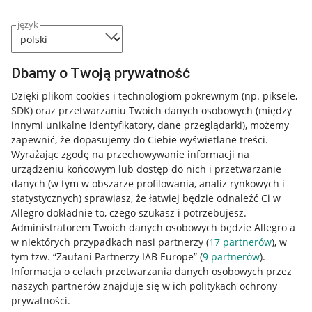
język
Dbamy o Twoją prywatność
Dzięki plikom cookies i technologiom pokrewnym
(np. piksele,
SDK)
oraz przetwarzaniu Twoich danych osobowych
(między
innymi unikalne identyfikatory, dane przeglądarki)
, możemy
zapewnić, że dopasujemy do Ciebie wyświetlane treści.
Wyrażając zgodę na przechowywanie informacji na
urządzeniu końcowym lub dostęp do nich i przetwarzanie
danych (w tym w obszarze profilowania, analiz rynkowych i
statystycznych) sprawiasz, że łatwiej będzie odnaleźć Ci w
Allegro dokładnie to, czego szukasz i potrzebujesz.
Administratorem Twoich danych osobowych będzie Allegro a
w niektórych przypadkach nasi partnerzy (
17
partnerów
), w
tym tzw. “Zaufani Partnerzy IAB Europe” (
9
partnerów
).
Przydatne informacje
Informacja o celach przetwarzania danych osobowych przez
naszych partnerów znajduje się w ich politykach ochrony
prywatności.
Jak to działa