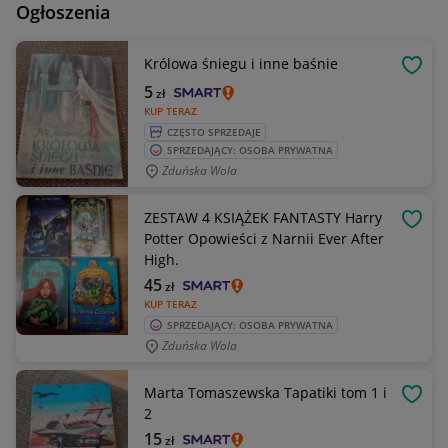
Ogłoszenia
Królowa śniegu i inne baśnie
OBSE
5
zł
KUP TERAZ
CZĘSTO SPRZEDAJE
SPRZEDAJĄCY: OSOBA PRYWATNA
Zduńska Wola
ZESTAW 4 KSIĄŻEK FANTASTY Harry
OBSE
Potter Opowieści z Narnii Ever After
High.
45
zł
KUP TERAZ
SPRZEDAJĄCY: OSOBA PRYWATNA
Zduńska Wola
Marta Tomaszewska Tapatiki tom 1 i
OBSE
2
15
zł