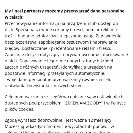
Napisz do nas
My i nasi partnerzy możemy przetwarzać dane personalne
w celach:
Allegro Gadane dla sprzedających
Przechowywanie informacji na urządzeniu lub dostęp do
Allegro Gadane dla kupujących
nich
.
Spersonalizowane reklamy i treści, pomiar reklam i
treści, badanie odbiorców i ulepszanie usług
.
Zapewnienie
Mapa miejscowości
bezpieczeństwa, zapobieganie oszustwom i naprawianie
błędów
.
Dostarczanie i prezentowanie reklam i treści
.
Informacje prawne
Zapisanie decyzji dotyczących prywatności oraz informowanie
o nich
.
Dopasowanie i łączenie danych z innych źródeł
.
Regulamin
Łączenie różnych urządzeń
.
Identyfikacja urządzeń na
podstawie informacji przesyłanych automatycznie
.
Polityka plików "cookies"
Twoje dane personalne przetwarzamy również w celu
ułatwiania korzystania z naszych stron
Ustawienia plików "cookies"
Cele przetwarzania szczegółowo opisane są w ustawieniach
Udostępnianie lokalizacji
dostępnych pod przyciskiem: “ZMIENIAM ZGODY” i w Polityce
Informacje dla Aktu o Usługach Cyfrowych
plików cookies.
Zgodę wyrażasz dobrowolnie i jest ważna 12 miesięcy.
Pobierz aplikację
Możesz ją w każdym momencie wycofać lub ponowić w
zakładce
Ustawienia plików cookies
na stronie głównej.