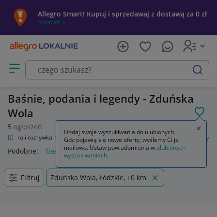
Allegro Smart! Kupuj i sprzedawaj z dostawą za 0 zł
Sprawdź »
Otwórz menu z kategoriami
szukaj
Baśnie, podania i legendy - Zduńska
Wola
POL
5
ogłoszeń
Zamkn
Dodaj swoje wyszukiwania do ulubionych.
Kultura i rozrywka
Książki
Książki dla dzieci
Baśnie, podania i legendy
Gdy pojawią się nowe oferty, wyślemy Ci je
mailowo. Ustaw powiadomienia w
ulubionych
Podobne:
baśnie podania i legendy
wyszukiwaniach
.
Filtruj
Zduńska Wola, Łódzkie, +0 km