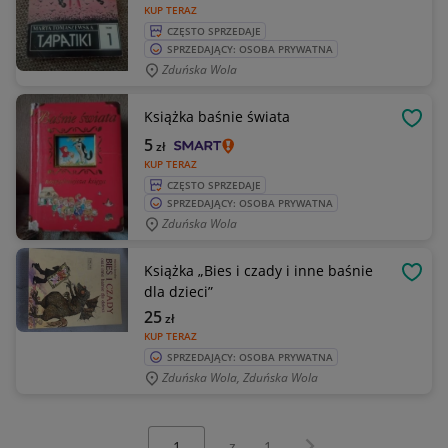
KUP TERAZ
CZĘSTO SPRZEDAJE
SPRZEDAJĄCY: OSOBA PRYWATNA
Zduńska Wola
Książka baśnie świata
OBSE
5
zł
KUP TERAZ
CZĘSTO SPRZEDAJE
SPRZEDAJĄCY: OSOBA PRYWATNA
Zduńska Wola
Książka „Bies i czady i inne baśnie
OBSE
dla dzieci”
25
zł
KUP TERAZ
SPRZEDAJĄCY: OSOBA PRYWATNA
Zduńska Wola, Zduńska Wola
Wybierz stronę:
Następna strona
z
1