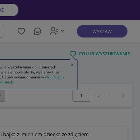
DŹ
WYSTAW
kaj
POLUB WYSZUKIWANIE
Zamknij wskazówkę
oje wyszukiwania do ulubionych.
wią się nowe oferty, wyślemy Ci je
. Ustaw powiadomienia w
ulubionych
waniach
.
Wybierz stronę:
Następna 
z
1
 bajka z imieniem dziecka ze zdjęciem