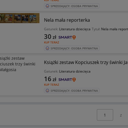
KUP TERAZ
SPRZEDAJĄCY: OSOBA PRYWATNA
Nela mała reporterka
Gatunek:
Literatura dziecięca
Tytuł:
Nela mała repor
30
zł
KUP TERAZ
SPRZEDAJĄCY: OSOBA PRYWATNA
Książki zestaw Kopciuszek trzy świnki J
Gatunek:
Literatura dziecięca
16
zł
KUP TERAZ
SPRZEDAJĄCY: OSOBA PRYWATNA
Wybierz stronę: