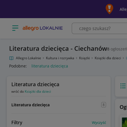
All
Otwórz menu z kategoriami
Literatura dziecięca - Ciechanów
8
ogłosze
Allegro Lokalnie
Kultura i rozrywka
Książki
Książki dla dzieci
Podobne:
literatura dziecięca
Literatura dziecięca
Wido
wróć do
Książki dla dzieci
Literatura dziecięca
8
Og
Filtry
Wyczyść