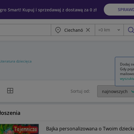
SPRAW
egro Smart! Kupuj i sprzedawaj z dostawą za 0 zł
Miasto
Wyczyść frazę
+
0
km
Odległość
szu
ń
Literatura dziecięca
Dodaj sw
Gdy poja
mailowo
wyszuki
k listy
Widok siatki
Sortuj od:
łoszenia
Bajka personalizowana o Twoim dziecku