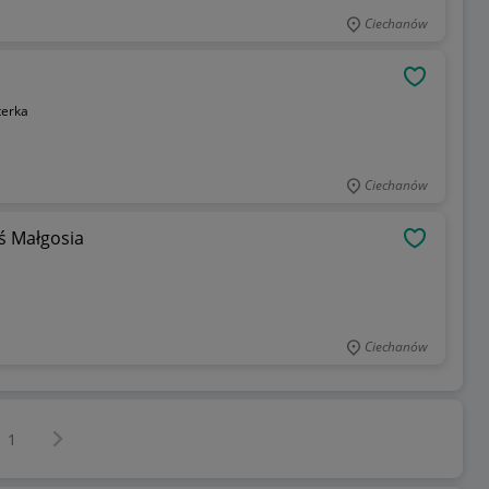
Ciechanów
OBSERWU
terka
Ciechanów
aś Małgosia
OBSERWU
Ciechanów
Następna strona
z
1