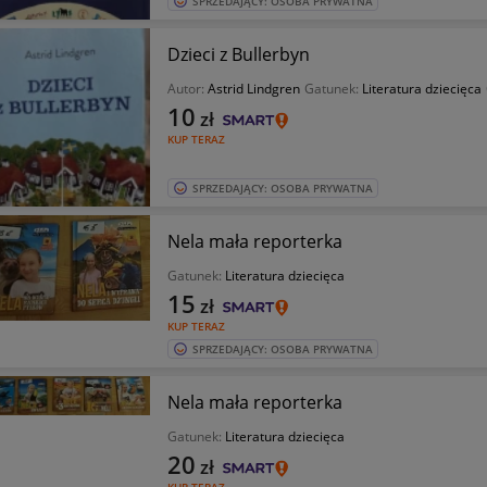
SPRZEDAJĄCY: OSOBA PRYWATNA
Dzieci z Bullerbyn
Autor:
Astrid Lindgren
Gatunek:
Literatura dziecięca
10
zł
KUP TERAZ
SPRZEDAJĄCY: OSOBA PRYWATNA
Nela mała reporterka
Gatunek:
Literatura dziecięca
15
zł
KUP TERAZ
SPRZEDAJĄCY: OSOBA PRYWATNA
Nela mała reporterka
Gatunek:
Literatura dziecięca
20
zł