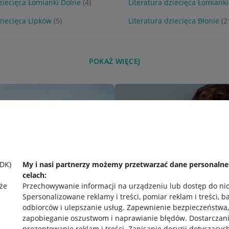
dziecięca Łomianki Dolne
(4)
Literatura dziecięca Łomianki
ziecięca Lipków
(5)
Literatura dziecięca Błonie
(2
POKAŻ WIĘCEJ
SDK)
My i nasi partnerzy możemy przetwarzać dane personaln
celach:
że
Przechowywanie informacji na urządzeniu lub dostęp do ni
Spersonalizowane reklamy i treści, pomiar reklam i treści, b
odbiorców i ulepszanie usług
.
Zapewnienie bezpieczeństwa,
zapobieganie oszustwom i naprawianie błędów
.
Dostarczani
prezentowanie reklam i treści
.
Zapisanie decyzji dotyczącyc