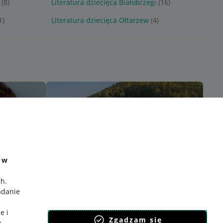
(8)
Literatura dziecięca Białobrzegi
(16)
1)
Literatura dziecięca Ołtarzew
(4)
e w
ch
.
adanie
e i
Zgadzam się
h