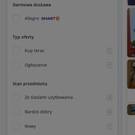
Darmowa dostawa
Allegro
Typ oferty
Kup teraz
7
Ogłoszenie
1
Stan przedmiotu
Ze śladami użytkowania
3
Bardzo dobry
4
Nowy
1