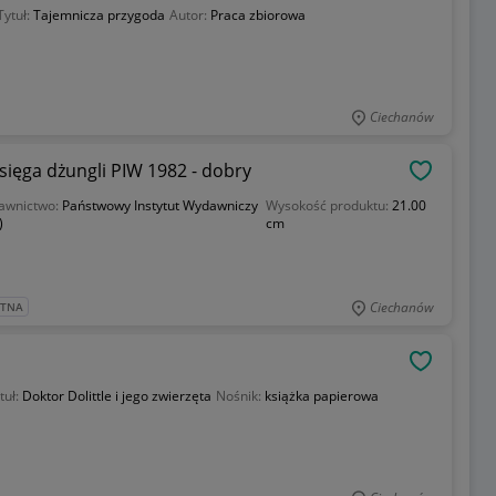
Tytuł:
Tajemnicza przygoda
Autor:
Praca zbiorowa
Ciechanów
sięga dżungli PIW 1982 - dobry
OBSERWU
awnictwo:
Państwowy Instytut Wydawniczy
Wysokość produktu:
21.00
)
cm
Ciechanów
ATNA
OBSERWU
tuł:
Doktor Dolittle i jego zwierzęta
Nośnik:
książka papierowa