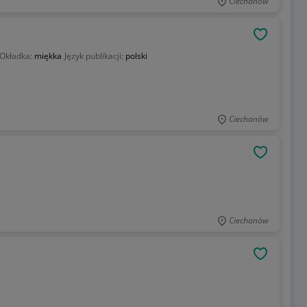
Ciechanów
OBSERWU
Okładka:
miękka
Język publikacji:
polski
Ciechanów
OBSERWU
Ciechanów
OBSERWU