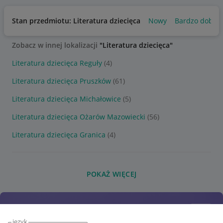
Stan przedmiotu: Literatura dziecięca
Nowy
Bardzo dobry
Zobacz w innej lokalizacji
"Literatura dziecięca"
Literatura dziecięca Reguły
(4)
Literatura dziecięca Pruszków
(61)
Literatura dziecięca Michałowice
(5)
Literatura dziecięca Ożarów Mazowiecki
(56)
Literatura dziecięca Granica
(4)
POKAŻ WIĘCEJ
język