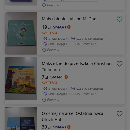
Piastów
Mały chłopiec Alison McGhee
OBSE
19
zł
KUP TERAZ
STAN: NOWY
CZĘSTO SPRZEDAJE
SPRZEDAJĄCY: OSOBA PRYWATNA
Piastów
Maks idzie do przedszkola Christian
OBSE
Tielmann
7
zł
KUP TERAZ
STAN: NOWY
CZĘSTO SPRZEDAJE
SPRZEDAJĄCY: OSOBA PRYWATNA
Piastów
O ósmej na arce. Ostatnia owca
OBSE
Ulrich Hub
39
zł