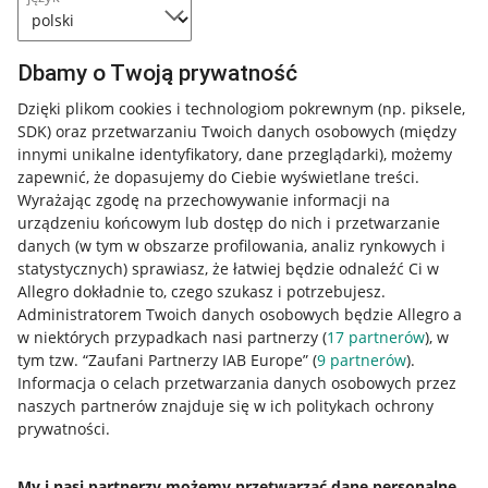
Dbamy o Twoją prywatność
Dzięki plikom cookies i technologiom pokrewnym
(np. piksele,
SDK)
oraz przetwarzaniu Twoich danych osobowych
(między
innymi unikalne identyfikatory, dane przeglądarki)
, możemy
zapewnić, że dopasujemy do Ciebie wyświetlane treści.
Wyrażając zgodę na przechowywanie informacji na
urządzeniu końcowym lub dostęp do nich i przetwarzanie
danych (w tym w obszarze profilowania, analiz rynkowych i
statystycznych) sprawiasz, że łatwiej będzie odnaleźć Ci w
Allegro dokładnie to, czego szukasz i potrzebujesz.
Administratorem Twoich danych osobowych będzie Allegro a
w niektórych przypadkach nasi partnerzy (
17
partnerów
), w
Nawigacja
tym tzw. “Zaufani Partnerzy IAB Europe” (
9
partnerów
).
Przydatne informacje
Informacja o celach przetwarzania danych osobowych przez
naszych partnerów znajduje się w ich politykach ochrony
prywatności.
Jak to działa
Napisz do nas
My i nasi partnerzy możemy przetwarzać dane personalne