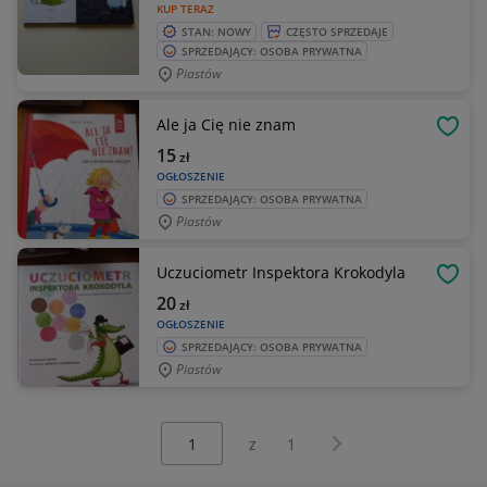
KUP TERAZ
STAN: NOWY
CZĘSTO SPRZEDAJE
SPRZEDAJĄCY: OSOBA PRYWATNA
Piastów
Ale ja Cię nie znam
OBSE
15
zł
OGŁOSZENIE
SPRZEDAJĄCY: OSOBA PRYWATNA
Piastów
Uczuciometr Inspektora Krokodyla
OBSE
20
zł
OGŁOSZENIE
SPRZEDAJĄCY: OSOBA PRYWATNA
Piastów
Wybierz stronę:
Następna strona
z
1