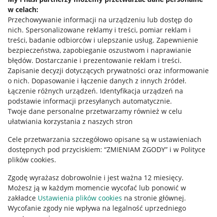
w celach:
Allegro Gadane dla sprzedających
Przechowywanie informacji na urządzeniu lub dostęp do
Allegro Gadane dla kupujących
nich
.
Spersonalizowane reklamy i treści, pomiar reklam i
treści, badanie odbiorców i ulepszanie usług
.
Zapewnienie
Mapa miejscowości
bezpieczeństwa, zapobieganie oszustwom i naprawianie
błędów
.
Dostarczanie i prezentowanie reklam i treści
.
Informacje prawne
Zapisanie decyzji dotyczących prywatności oraz informowanie
o nich
.
Dopasowanie i łączenie danych z innych źródeł
.
Regulamin
Łączenie różnych urządzeń
.
Identyfikacja urządzeń na
podstawie informacji przesyłanych automatycznie
.
Polityka plików "cookies"
Twoje dane personalne przetwarzamy również w celu
ułatwiania korzystania z naszych stron
Ustawienia plików "cookies"
Cele przetwarzania szczegółowo opisane są w ustawieniach
Udostępnianie lokalizacji
dostępnych pod przyciskiem: “ZMIENIAM ZGODY” i w Polityce
Informacje dla Aktu o Usługach Cyfrowych
plików cookies.
Zgodę wyrażasz dobrowolnie i jest ważna 12 miesięcy.
Pobierz aplikację
Możesz ją w każdym momencie wycofać lub ponowić w
zakładce
Ustawienia plików cookies
na stronie głównej.
Wycofanie zgody nie wpływa na legalność uprzedniego