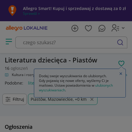
Allegro Smart! Kupuj i sprzedawaj z dostawą za 0 zł
Sprawdź »
Otwórz menu z kategoriami
szukaj
Literatura dziecięca - Piastów
POL
16
ogłoszeń
Zamkn
alnie
Kultura i rozrywka
Książki
Książki dla dzieci
Literatura dziecięca
Dodaj swoje wyszukiwania do ulubionych.
Gdy pojawią się nowe oferty, wyślemy Ci je
Podobne:
literatura dziecięca
mailowo. Ustaw powiadomienia w
ulubionych
wyszukiwaniach
.
Filtruj
Piastów, Mazowieckie, +0 km
Ogłoszenia