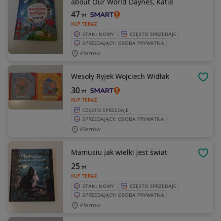
about Our World Daynes, Katie
47
zł
KUP TERAZ
STAN: NOWY
CZĘSTO SPRZEDAJE
SPRZEDAJĄCY: OSOBA PRYWATNA
Piastów
Wesoły Ryjek Wojciech Widłak
OBSE
30
zł
KUP TERAZ
CZĘSTO SPRZEDAJE
SPRZEDAJĄCY: OSOBA PRYWATNA
Piastów
Mamusiu jak wielki jest świat
OBSE
25
zł
KUP TERAZ
STAN: NOWY
CZĘSTO SPRZEDAJE
SPRZEDAJĄCY: OSOBA PRYWATNA
Piastów