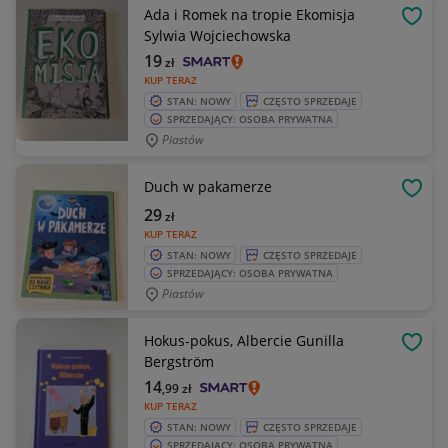
Ada i Romek na tropie Ekomisja
OBSE
Sylwia Wojciechowska
19
zł
KUP TERAZ
STAN: NOWY
CZĘSTO SPRZEDAJE
SPRZEDAJĄCY: OSOBA PRYWATNA
Piastów
Duch w pakamerze
OBSE
29
zł
KUP TERAZ
STAN: NOWY
CZĘSTO SPRZEDAJE
SPRZEDAJĄCY: OSOBA PRYWATNA
Piastów
Hokus-pokus, Albercie Gunilla
OBSE
Bergström
14
,99
zł
KUP TERAZ
STAN: NOWY
CZĘSTO SPRZEDAJE
SPRZEDAJĄCY: OSOBA PRYWATNA