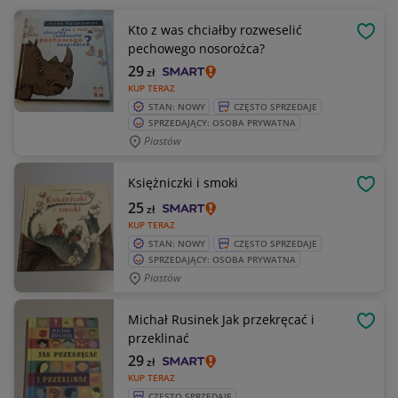
Kto z was chciałby rozweselić
OBSE
pechowego nosorożca?
29
zł
KUP TERAZ
STAN: NOWY
CZĘSTO SPRZEDAJE
SPRZEDAJĄCY: OSOBA PRYWATNA
Piastów
Księżniczki i smoki
OBSE
25
zł
KUP TERAZ
STAN: NOWY
CZĘSTO SPRZEDAJE
SPRZEDAJĄCY: OSOBA PRYWATNA
Piastów
Michał Rusinek Jak przekręcać i
OBSE
przeklinać
29
zł
KUP TERAZ
CZĘSTO SPRZEDAJE