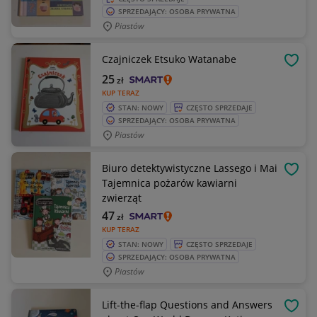
SPRZEDAJĄCY: OSOBA PRYWATNA
Piastów
Czajniczek Etsuko Watanabe
OBSE
25
zł
KUP TERAZ
STAN: NOWY
CZĘSTO SPRZEDAJE
SPRZEDAJĄCY: OSOBA PRYWATNA
Piastów
Biuro detektywistyczne Lassego i Mai
OBSE
Tajemnica pożarów kawiarni
zwierząt
47
zł
KUP TERAZ
STAN: NOWY
CZĘSTO SPRZEDAJE
SPRZEDAJĄCY: OSOBA PRYWATNA
Piastów
Lift-the-flap Questions and Answers
OBSE