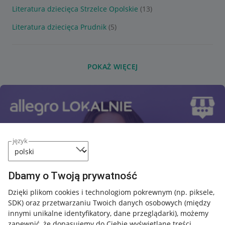
Literatura dziecięca Strzelce Opolskie
(13)
Literatura dziecięca Prudnik
(5)
POKAŻ WIĘCEJ
język
Dbamy o Twoją prywatność
Dzięki plikom cookies i technologiom pokrewnym
(np. piksele,
SDK)
oraz przetwarzaniu Twoich danych osobowych
(między
innymi unikalne identyfikatory, dane przeglądarki)
, możemy
zapewnić, że dopasujemy do Ciebie wyświetlane treści.