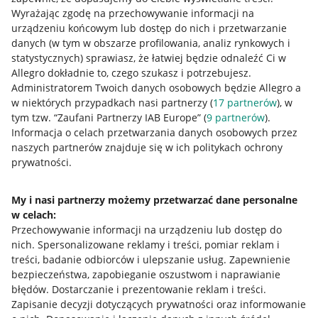
Wyrażając zgodę na przechowywanie informacji na
urządzeniu końcowym lub dostęp do nich i przetwarzanie
danych (w tym w obszarze profilowania, analiz rynkowych i
statystycznych) sprawiasz, że łatwiej będzie odnaleźć Ci w
Allegro dokładnie to, czego szukasz i potrzebujesz.
Administratorem Twoich danych osobowych będzie Allegro a
Przydatne informacje
w niektórych przypadkach nasi partnerzy (
17
partnerów
), w
tym tzw. “Zaufani Partnerzy IAB Europe” (
9
partnerów
).
Jak to działa
Informacja o celach przetwarzania danych osobowych przez
naszych partnerów znajduje się w ich politykach ochrony
Napisz do nas
prywatności.
Allegro Gadane dla sprzedających
My i nasi partnerzy możemy przetwarzać dane personalne
Allegro Gadane dla kupujących
w celach:
Mapa miejscowości
Przechowywanie informacji na urządzeniu lub dostęp do
nich
.
Spersonalizowane reklamy i treści, pomiar reklam i
treści, badanie odbiorców i ulepszanie usług
.
Zapewnienie
Informacje prawne
bezpieczeństwa, zapobieganie oszustwom i naprawianie
błędów
.
Dostarczanie i prezentowanie reklam i treści
.
Regulamin
Zapisanie decyzji dotyczących prywatności oraz informowanie