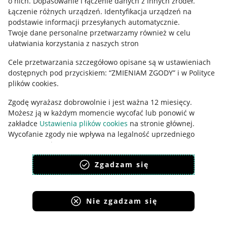
Polityka plików "cookies"
o nich
.
Dopasowanie i łączenie danych z innych źródeł
.
Łączenie różnych urządzeń
.
Identyfikacja urządzeń na
Ustawienia plików "cookies"
podstawie informacji przesyłanych automatycznie
.
Twoje dane personalne przetwarzamy również w celu
Udostępnianie lokalizacji
ułatwiania korzystania z naszych stron
Informacje dla Aktu o Usługach Cyfrowych
Cele przetwarzania szczegółowo opisane są w ustawieniach
dostępnych pod przyciskiem: “ZMIENIAM ZGODY” i w Polityce
Pobierz aplikację
plików cookies.
Zgodę wyrażasz dobrowolnie i jest ważna 12 miesięcy.
Możesz ją w każdym momencie wycofać lub ponowić w
zakładce
Ustawienia plików cookies
na stronie głównej.
Wycofanie zgody nie wpływa na legalność uprzedniego
przetwarzania.
polityka plików cookies
polityka ochrony prywatności
Zgadzam się
Nie zgadzam się
Korzystanie z serwisu oznacza akceptację
regulaminu
.