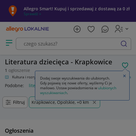
Allegro Smart! Kupuj i sprzedawaj z dostawą za 0 zł
Sprawdź »
Otwórz menu z kategoriami
szukaj
Literatura dziecięca - Krapkowice
POL
1
ogłoszenie
Zamkn
alnie
Kultura i rozrywka
Książki
Książki dla dzieci
Literatura dziecięca
Dodaj swoje wyszukiwania do ulubionych.
Gdy pojawią się nowe oferty, wyślemy Ci je
Podobne:
literatura dziecięca
mailowo. Ustaw powiadomienia w
ulubionych
wyszukiwaniach
.
Filtruj
Krapkowice, Opolskie, +0 km
Ogłoszenia