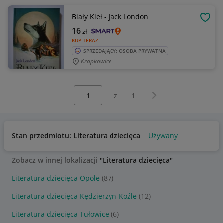
Biały Kieł - Jack London
OBSE
16
zł
KUP TERAZ
SPRZEDAJĄCY: OSOBA PRYWATNA
Krapkowice
Wybierz stronę:
Następna strona
z
1
Stan przedmiotu: Literatura dziecięca
Używany
Zobacz w innej lokalizacji
"Literatura dziecięca"
Literatura dziecięca Opole
(87)
Literatura dziecięca Kędzierzyn-Koźle
(12)
Literatura dziecięca Tułowice
(6)