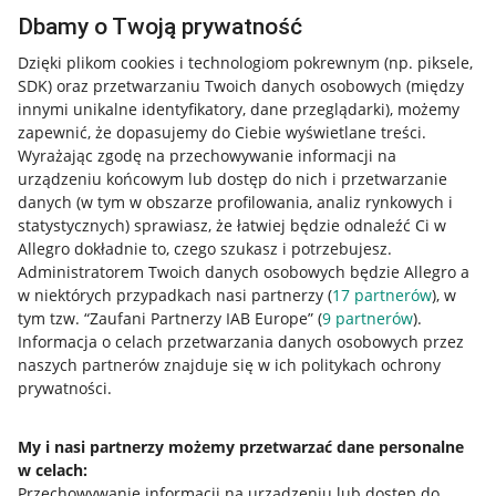
Dbamy o Twoją prywatność
Dzięki plikom cookies i technologiom pokrewnym
(np. piksele,
SDK)
oraz przetwarzaniu Twoich danych osobowych
(między
innymi unikalne identyfikatory, dane przeglądarki)
, możemy
zapewnić, że dopasujemy do Ciebie wyświetlane treści.
Wyrażając zgodę na przechowywanie informacji na
urządzeniu końcowym lub dostęp do nich i przetwarzanie
danych (w tym w obszarze profilowania, analiz rynkowych i
statystycznych) sprawiasz, że łatwiej będzie odnaleźć Ci w
Allegro dokładnie to, czego szukasz i potrzebujesz.
Administratorem Twoich danych osobowych będzie Allegro a
w niektórych przypadkach nasi partnerzy (
17
partnerów
), w
tym tzw. “Zaufani Partnerzy IAB Europe” (
9
partnerów
).
Przydatne informacje
Informacja o celach przetwarzania danych osobowych przez
naszych partnerów znajduje się w ich politykach ochrony
prywatności.
Jak to działa
Napisz do nas
My i nasi partnerzy możemy przetwarzać dane personalne
w celach:
Allegro Gadane dla sprzedających
Przechowywanie informacji na urządzeniu lub dostęp do