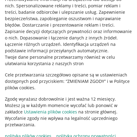
Allegro Gadane dla kupujących
nich
.
Spersonalizowane reklamy i treści, pomiar reklam i
treści, badanie odbiorców i ulepszanie usług
.
Zapewnienie
Mapa miejscowości
bezpieczeństwa, zapobieganie oszustwom i naprawianie
błędów
.
Dostarczanie i prezentowanie reklam i treści
.
Informacje prawne
Zapisanie decyzji dotyczących prywatności oraz informowanie
o nich
.
Dopasowanie i łączenie danych z innych źródeł
.
Regulamin
Łączenie różnych urządzeń
.
Identyfikacja urządzeń na
podstawie informacji przesyłanych automatycznie
.
Polityka plików "cookies"
Twoje dane personalne przetwarzamy również w celu
ułatwiania korzystania z naszych stron
Ustawienia plików "cookies"
Cele przetwarzania szczegółowo opisane są w ustawieniach
Udostępnianie lokalizacji
dostępnych pod przyciskiem: “ZMIENIAM ZGODY” i w Polityce
Informacje dla Aktu o Usługach Cyfrowych
plików cookies.
Zgodę wyrażasz dobrowolnie i jest ważna 12 miesięcy.
Pobierz aplikację
Możesz ją w każdym momencie wycofać lub ponowić w
zakładce
Ustawienia plików cookies
na stronie głównej.
Wycofanie zgody nie wpływa na legalność uprzedniego
przetwarzania.
polityka plików cookies
polityka ochrony prywatności