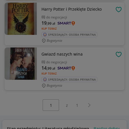
Harry Potter i Przeklęte Dziecko
OBSE
do negocjacji
19
,99
zł
KUP TERAZ
SPRZEDAJĄCY: OSOBA PRYWATNA
Bogatynia
Gwiazd naszych wina
OBSE
do negocjacji
14
,99
zł
KUP TERAZ
SPRZEDAJĄCY: OSOBA PRYWATNA
Bogatynia
Wybierz stronę:
Następna strona
z
1
Stan przedmiotu: Literatura młodzieżowa
Bardzo dobry
Uż