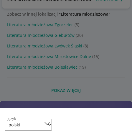
Zobacz w innej lokalizacji
"Literatura młodzieżowa"
Literatura młodzieżowa Zgorzelec
(5)
Literatura młodzieżowa Giebułtów
(20)
Literatura młodzieżowa Lwówek Śląski
(8)
Literatura młodzieżowa Mirostowice Dolne
(15)
Literatura młodzieżowa Bolesławiec
(19)
POKAŻ WIĘCEJ
język