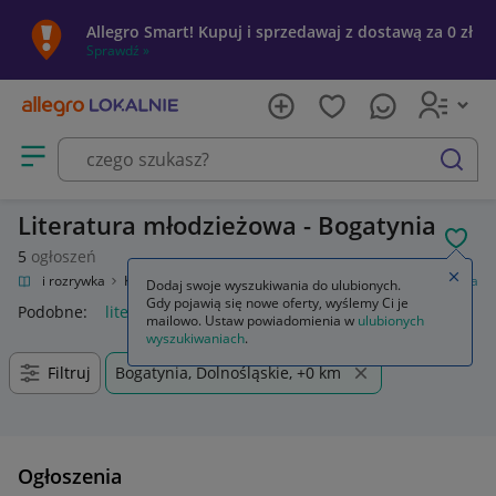
Allegro Smart! Kupuj i sprzedawaj z dostawą za 0 zł
Sprawdź »
Otwórz menu z kategoriami
szukaj
Literatura młodzieżowa - Bogatynia
POL
5
ogłoszeń
Zamkn
Kultura i rozrywka
Książki
Książki dla młodzieży
Literatura młodzieżowa
Dodaj swoje wyszukiwania do ulubionych.
Gdy pojawią się nowe oferty, wyślemy Ci je
Podobne:
literatura młodzieżowa
mailowo. Ustaw powiadomienia w
ulubionych
wyszukiwaniach
.
Filtruj
Bogatynia, Dolnośląskie, +0 km
Ogłoszenia