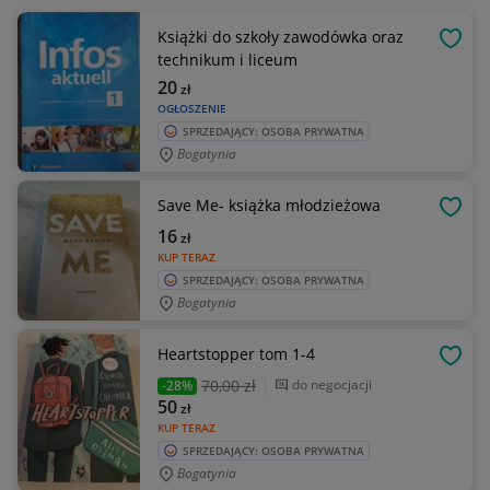
Książki do szkoły zawodówka oraz
OBSE
technikum i liceum
20
zł
OGŁOSZENIE
SPRZEDAJĄCY: OSOBA PRYWATNA
Bogatynia
Save Me- książka młodzieżowa
OBSE
16
zł
KUP TERAZ
SPRZEDAJĄCY: OSOBA PRYWATNA
Bogatynia
Heartstopper tom 1-4
OBSE
70
,00 zł
do negocjacji
-28%
50
zł
KUP TERAZ
SPRZEDAJĄCY: OSOBA PRYWATNA
Bogatynia