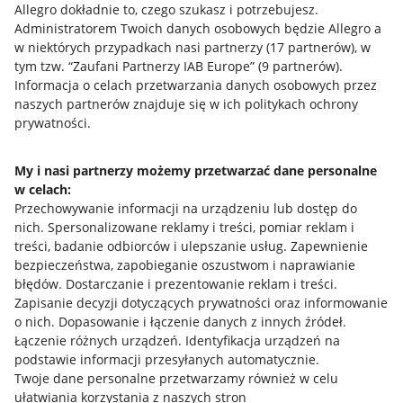
Allegro dokładnie to, czego szukasz i potrzebujesz.
Administratorem Twoich danych osobowych będzie Allegro a
w niektórych przypadkach nasi partnerzy (
17
partnerów
), w
tym tzw. “Zaufani Partnerzy IAB Europe” (
9
partnerów
).
Przydatne informacje
Informacja o celach przetwarzania danych osobowych przez
naszych partnerów znajduje się w ich politykach ochrony
prywatności.
Jak to działa
Napisz do nas
My i nasi partnerzy możemy przetwarzać dane personalne
w celach:
Allegro Gadane dla sprzedających
Przechowywanie informacji na urządzeniu lub dostęp do
Allegro Gadane dla kupujących
nich
.
Spersonalizowane reklamy i treści, pomiar reklam i
treści, badanie odbiorców i ulepszanie usług
.
Zapewnienie
Mapa miejscowości
bezpieczeństwa, zapobieganie oszustwom i naprawianie
błędów
.
Dostarczanie i prezentowanie reklam i treści
.
Informacje prawne
Zapisanie decyzji dotyczących prywatności oraz informowanie
o nich
.
Dopasowanie i łączenie danych z innych źródeł
.
Regulamin
Łączenie różnych urządzeń
.
Identyfikacja urządzeń na
podstawie informacji przesyłanych automatycznie
.
Polityka plików "cookies"
Twoje dane personalne przetwarzamy również w celu
ułatwiania korzystania z naszych stron
Ustawienia plików "cookies"