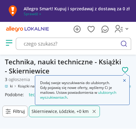
Allegro Smart! Kupuj i sprzedawaj z dostawą za 0 zł
Sprawdź »
Otwórz menu z kategoriami
szukaj
Technika, nauki techniczne - Książki
- Skierniewice
POL
3
ogłoszenia
Zamkn
Dodaj swoje wyszukiwania do ulubionych.
Książki
Książki naukowe i popularnonaukowe
Technika, nauki techniczne
Gdy pojawią się nowe oferty, wyślemy Ci je
mailowo. Ustaw powiadomienia w
ulubionych
Podobne:
technika nauki techniczne
wyszukiwaniach
.
Filtruj
Skierniewice, Łódzkie, +0 km