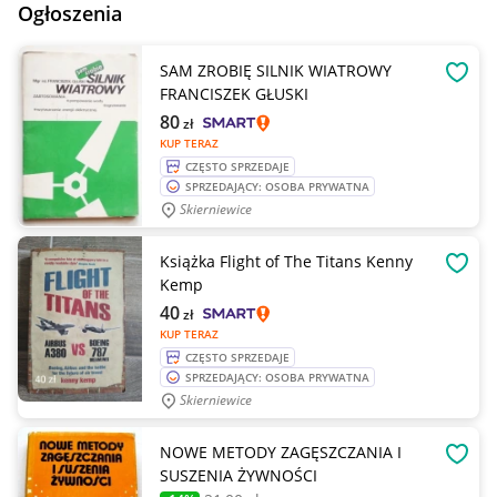
Ogłoszenia
SAM ZROBIĘ SILNIK WIATROWY
OBSE
FRANCISZEK GŁUSKI
80
zł
KUP TERAZ
CZĘSTO SPRZEDAJE
SPRZEDAJĄCY: OSOBA PRYWATNA
Skierniewice
Książka Flight of The Titans Kenny
OBSE
Kemp
40
zł
KUP TERAZ
CZĘSTO SPRZEDAJE
SPRZEDAJĄCY: OSOBA PRYWATNA
Skierniewice
NOWE METODY ZAGĘSZCZANIA I
OBSE
SUSZENIA ŻYWNOŚCI