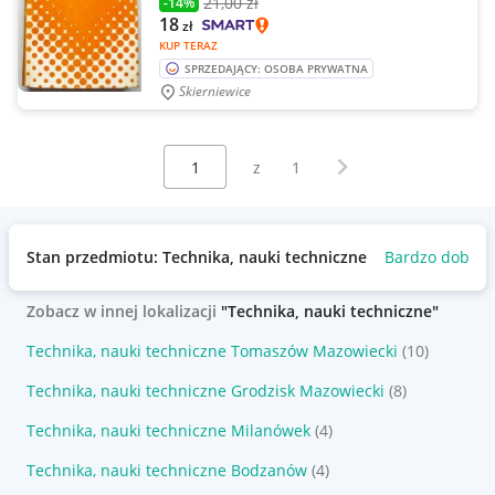
21
,00 zł
-14%
18
zł
KUP TERAZ
SPRZEDAJĄCY: OSOBA PRYWATNA
Skierniewice
Wybierz stronę:
Następna strona
z
1
Stan przedmiotu: Technika, nauki techniczne
Bardzo dobry
Zobacz w innej lokalizacji
"Technika, nauki techniczne"
Technika, nauki techniczne Tomaszów Mazowiecki
(10)
Technika, nauki techniczne Grodzisk Mazowiecki
(8)
Technika, nauki techniczne Milanówek
(4)
Technika, nauki techniczne Bodzanów
(4)