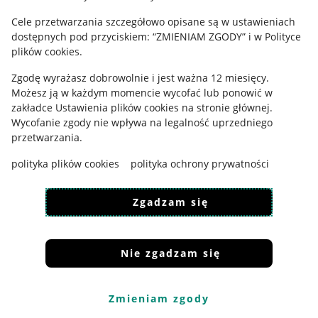
Cele przetwarzania szczegółowo opisane są w ustawieniach
Udostępnianie lokalizacji
dostępnych pod przyciskiem: “ZMIENIAM ZGODY” i w Polityce
Informacje dla Aktu o Usługach Cyfrowych
plików cookies.
Zgodę wyrażasz dobrowolnie i jest ważna 12 miesięcy.
Pobierz aplikację
Możesz ją w każdym momencie wycofać lub ponowić w
zakładce
Ustawienia plików cookies
na stronie głównej.
Wycofanie zgody nie wpływa na legalność uprzedniego
przetwarzania.
polityka plików cookies
polityka ochrony prywatności
Zgadzam się
Nie zgadzam się
Korzystanie z serwisu oznacza akceptację
regulaminu
.
Zmieniam zgody