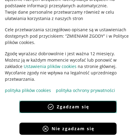
podstawie informacji przesyłanych automatycznie
.
Polityka plików "cookies"
Twoje dane personalne przetwarzamy również w celu
ułatwiania korzystania z naszych stron
Ustawienia plików "cookies"
Cele przetwarzania szczegółowo opisane są w ustawieniach
Udostępnianie lokalizacji
dostępnych pod przyciskiem: “ZMIENIAM ZGODY” i w Polityce
Informacje dla Aktu o Usługach Cyfrowych
plików cookies.
Zgodę wyrażasz dobrowolnie i jest ważna 12 miesięcy.
Pobierz aplikację
Możesz ją w każdym momencie wycofać lub ponowić w
zakładce
Ustawienia plików cookies
na stronie głównej.
Wycofanie zgody nie wpływa na legalność uprzedniego
przetwarzania.
polityka plików cookies
polityka ochrony prywatności
Zgadzam się
Nie zgadzam się
Korzystanie z serwisu oznacza akceptację
regulaminu
.