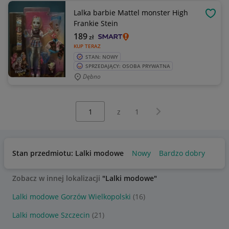
Lalka barbie Mattel monster High
OBSE
Frankie Stein
189
zł
KUP TERAZ
STAN: NOWY
SPRZEDAJĄCY: OSOBA PRYWATNA
Dębno
Wybierz stronę:
Następna strona
z
1
Stan przedmiotu: Lalki modowe
Nowy
Bardzo dobry
Zobacz w innej lokalizacji
"Lalki modowe"
Lalki modowe Gorzów Wielkopolski
(16)
Lalki modowe Szczecin
(21)