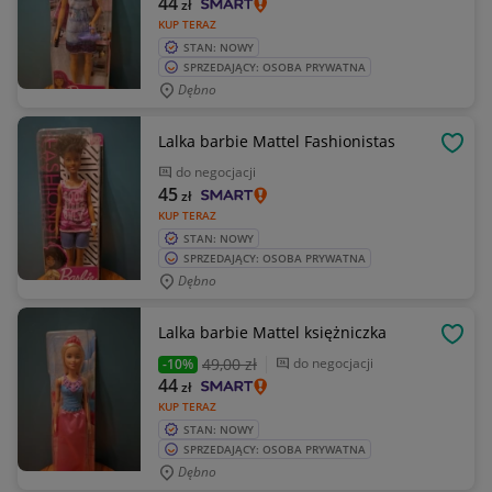
44
zł
KUP TERAZ
STAN: NOWY
SPRZEDAJĄCY: OSOBA PRYWATNA
Dębno
Lalka barbie Mattel Fashionistas
OBSE
do negocjacji
45
zł
KUP TERAZ
STAN: NOWY
SPRZEDAJĄCY: OSOBA PRYWATNA
Dębno
Lalka barbie Mattel księżniczka
OBSE
49
,00 zł
do negocjacji
-10%
44
zł
KUP TERAZ
STAN: NOWY
SPRZEDAJĄCY: OSOBA PRYWATNA
Dębno