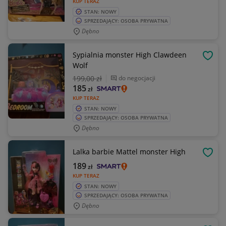
KUP TERAZ
STAN: NOWY
SPRZEDAJĄCY: OSOBA PRYWATNA
Dębno
Sypialnia monster High Clawdeen
OBSE
Wolf
199
,00 zł
do negocjacji
185
zł
KUP TERAZ
STAN: NOWY
SPRZEDAJĄCY: OSOBA PRYWATNA
Dębno
Lalka barbie Mattel monster High
OBSE
189
zł
KUP TERAZ
STAN: NOWY
SPRZEDAJĄCY: OSOBA PRYWATNA
Dębno