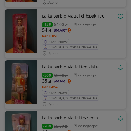
Dębno
Lalka barbie Mattel chłopak 176
OBSE
64
,00 zł
do negocjacji
-15%
54
zł
KUP TERAZ
STAN: NOWY
SPRZEDAJĄCY: OSOBA PRYWATNA
Dębno
Lalka barbie Mattel tenisistka
OBSE
55
,00 zł
do negocjacji
-36%
35
zł
KUP TERAZ
STAN: NOWY
SPRZEDAJĄCY: OSOBA PRYWATNA
Dębno
Lalka barbie Mattel fryzjerka
OBSE
55
,00 zł
do negocjacji
-20%