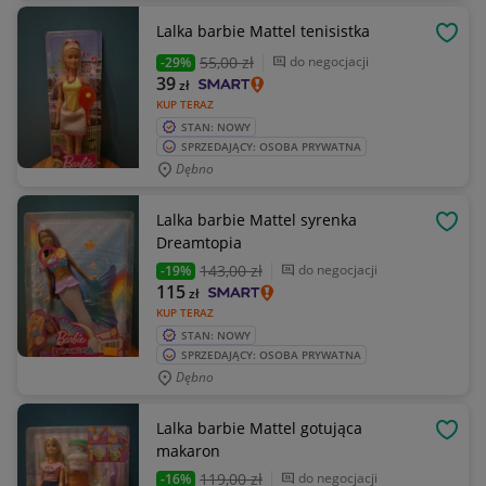
Lalka barbie Mattel tenisistka
OBSE
55
,00 zł
do negocjacji
-29%
39
zł
KUP TERAZ
STAN: NOWY
SPRZEDAJĄCY: OSOBA PRYWATNA
Dębno
Lalka barbie Mattel syrenka
OBSE
Dreamtopia
143
,00 zł
do negocjacji
-19%
115
zł
KUP TERAZ
STAN: NOWY
SPRZEDAJĄCY: OSOBA PRYWATNA
Dębno
Lalka barbie Mattel gotująca
OBSE
makaron
119
,00 zł
do negocjacji
-16%