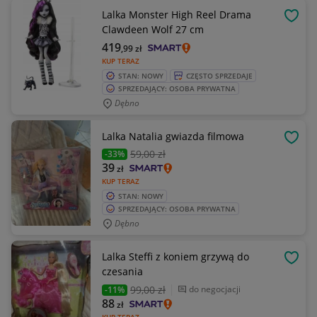
Lalka Monster High Reel Drama
OBSE
Clawdeen Wolf 27 cm
419
,99
zł
KUP TERAZ
STAN: NOWY
CZĘSTO SPRZEDAJE
SPRZEDAJĄCY: OSOBA PRYWATNA
Dębno
Lalka Natalia gwiazda filmowa
OBSE
59
,00 zł
-33%
39
zł
KUP TERAZ
STAN: NOWY
SPRZEDAJĄCY: OSOBA PRYWATNA
Dębno
Lalka Steffi z koniem grzywą do
OBSE
czesania
99
,00 zł
do negocjacji
-11%
88
zł