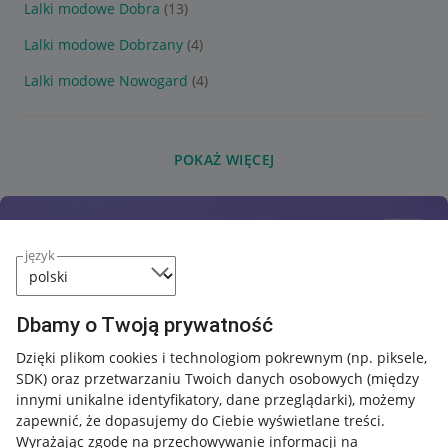
Lalki modowe Dobra
(13)
Lalki modowe Dobrzany
(4)
Lalki modowe Nowogard
(4)
POKAŻ WIĘCEJ
język
Dbamy o Twoją prywatność
Dzięki plikom cookies i technologiom pokrewnym
(np. piksele,
SDK)
oraz przetwarzaniu Twoich danych osobowych
(między
innymi unikalne identyfikatory, dane przeglądarki)
, możemy
zapewnić, że dopasujemy do Ciebie wyświetlane treści.
Wyrażając zgodę na przechowywanie informacji na