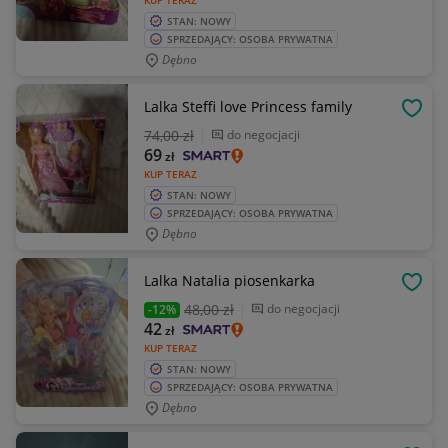
KUP TERAZ
STAN: NOWY
SPRZEDAJĄCY: OSOBA PRYWATNA
Dębno
Lalka Steffi love Princess family
OBSE
74
,00 zł
do negocjacji
69
zł
KUP TERAZ
STAN: NOWY
SPRZEDAJĄCY: OSOBA PRYWATNA
Dębno
Lalka Natalia piosenkarka
OBSE
48
,00 zł
do negocjacji
-12%
42
zł
KUP TERAZ
STAN: NOWY
SPRZEDAJĄCY: OSOBA PRYWATNA
Dębno