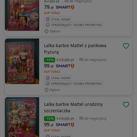
87
,00 zł
do negocjacji
79
zł
KUP TERAZ
STAN: NOWY
SPRZEDAJĄCY: OSOBA PRYWATNA
Dębno
Lalka barbie Mattel z pankowa
OBSE
fryzurą
119
,00 zł
do negocjacji
-16%
99
zł
KUP TERAZ
STAN: NOWY
SPRZEDAJĄCY: OSOBA PRYWATNA
Dębno
Lalka barbie Mattel urodziny
OBSE
szczeniaczka
119
,00 zł
do negocjacji
-16%
99
zł
KUP TERAZ
STAN: NOWY