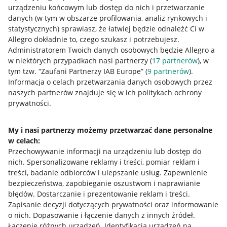
urządzeniu końcowym lub dostęp do nich i przetwarzanie
danych (w tym w obszarze profilowania, analiz rynkowych i
statystycznych) sprawiasz, że łatwiej będzie odnaleźć Ci w
Allegro dokładnie to, czego szukasz i potrzebujesz.
Administratorem Twoich danych osobowych będzie Allegro a
w niektórych przypadkach nasi partnerzy (
17
partnerów
), w
tym tzw. “Zaufani Partnerzy IAB Europe” (
9
partnerów
).
Przydatne informacje
Informacja o celach przetwarzania danych osobowych przez
naszych partnerów znajduje się w ich politykach ochrony
prywatności.
Jak to działa
Napisz do nas
My i nasi partnerzy możemy przetwarzać dane personalne
w celach:
Allegro Gadane dla sprzedających
Przechowywanie informacji na urządzeniu lub dostęp do
Allegro Gadane dla kupujących
nich
.
Spersonalizowane reklamy i treści, pomiar reklam i
treści, badanie odbiorców i ulepszanie usług
.
Zapewnienie
Mapa miejscowości
bezpieczeństwa, zapobieganie oszustwom i naprawianie
błędów
.
Dostarczanie i prezentowanie reklam i treści
.
Informacje prawne
Zapisanie decyzji dotyczących prywatności oraz informowanie
o nich
.
Dopasowanie i łączenie danych z innych źródeł
.
Regulamin
Łączenie różnych urządzeń
.
Identyfikacja urządzeń na