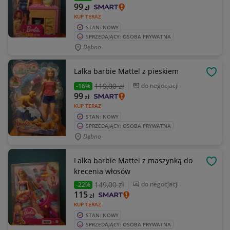
99
zł
KUP TERAZ
STAN: NOWY
SPRZEDAJĄCY: OSOBA PRYWATNA
Dębno
Lalka barbie Mattel z pieskiem
OBSE
119
,00 zł
do negocjacji
-16%
99
zł
KUP TERAZ
STAN: NOWY
SPRZEDAJĄCY: OSOBA PRYWATNA
Dębno
Lalka barbie Mattel z maszynką do
OBSE
krecenia włosów
149
,00 zł
do negocjacji
-22%
115
zł
KUP TERAZ
STAN: NOWY
SPRZEDAJĄCY: OSOBA PRYWATNA