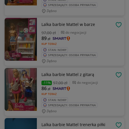
SPRZEDAJĄCY: OSOBA PRYWATNA
Dębno
Lalka barbie Mattel w barze
OBSE
97
,00 zł
do negocjacji
89
zł
KUP TERAZ
STAN: NOWY
SPRZEDAJĄCY: OSOBA PRYWATNA
Dębno
Lalka barbie Mattel z gitarą
OBSE
97
,00 zł
do negocjacji
-11%
86
zł
KUP TERAZ
STAN: NOWY
SPRZEDAJĄCY: OSOBA PRYWATNA
Dębno
Lalka barbie Mattel trenerka piłki
OBSE