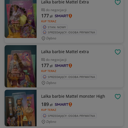
Lalka barbie Mattel Extra
OBSE
do negocjacji
177
zł
KUP TERAZ
STAN: NOWY
SPRZEDAJĄCY: OSOBA PRYWATNA
Dębno
Lalka barbie Mattel extra
OBSE
do negocjacji
177
zł
KUP TERAZ
SPRZEDAJĄCY: OSOBA PRYWATNA
Dębno
Lalka barbie Mattel monster High
OBSE
189
zł
KUP TERAZ
SPRZEDAJĄCY: OSOBA PRYWATNA
Dębno