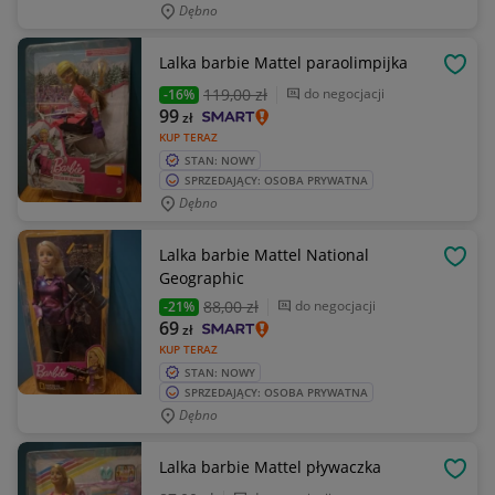
Dębno
Lalka barbie Mattel paraolimpijka
OBSE
119
,00 zł
do negocjacji
-16%
99
zł
KUP TERAZ
STAN: NOWY
SPRZEDAJĄCY: OSOBA PRYWATNA
Dębno
Lalka barbie Mattel National
OBSE
Geographic
88
,00 zł
do negocjacji
-21%
69
zł
KUP TERAZ
STAN: NOWY
SPRZEDAJĄCY: OSOBA PRYWATNA
Dębno
Lalka barbie Mattel pływaczka
OBSE