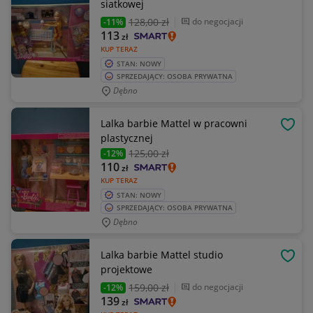
siatkowej
128
,00 zł
do negocjacji
-11%
113
zł
KUP TERAZ
STAN: NOWY
SPRZEDAJĄCY: OSOBA PRYWATNA
Dębno
Lalka barbie Mattel w pracowni
OBSE
plastycznej
125
,00 zł
-12%
110
zł
KUP TERAZ
STAN: NOWY
SPRZEDAJĄCY: OSOBA PRYWATNA
Dębno
Lalka barbie Mattel studio
OBSE
projektowe
159
,00 zł
do negocjacji
-12%
139
zł