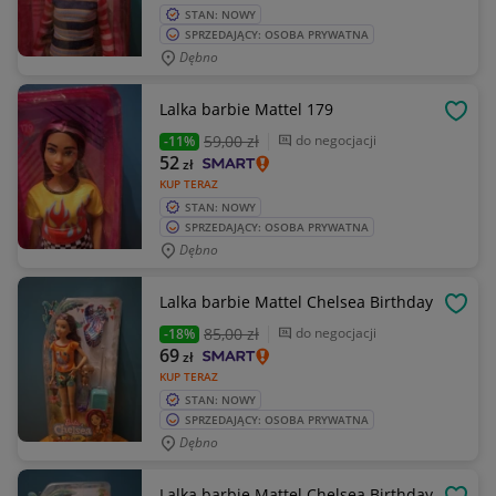
STAN: NOWY
SPRZEDAJĄCY: OSOBA PRYWATNA
Dębno
Lalka barbie Mattel 179
OBSE
59
,00 zł
do negocjacji
-11%
52
zł
KUP TERAZ
STAN: NOWY
SPRZEDAJĄCY: OSOBA PRYWATNA
Dębno
Lalka barbie Mattel Chelsea Birthday
OBSE
85
,00 zł
do negocjacji
-18%
69
zł
KUP TERAZ
STAN: NOWY
SPRZEDAJĄCY: OSOBA PRYWATNA
Dębno
Lalka barbie Mattel Chelsea Birthday