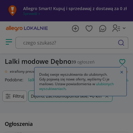
Allegro Smart! Kupuj i sprzedawaj z dostawą za 0 zł
Sprawdź »
Otwórz menu z kategoriami
szukaj
Lalki modowe Dębno
39
ogłoszeń
POL
ał
Nietrafiony prezent
Zabawki
Lalki i akcesoria
Lalki
Lalki modowe
Zamkn
Dodaj swoje wyszukiwania do ulubionych.
Gdy pojawią się nowe oferty, wyślemy Ci je
Podobne:
lalki modowe
lalka modowa
pałki lodowe
lalka
mailowo. Ustaw powiadomienia w
ulubionych
wyszukiwaniach
.
Filtruj
Dębno, Zachodniopomorskie, +0 km
Ogłoszenia