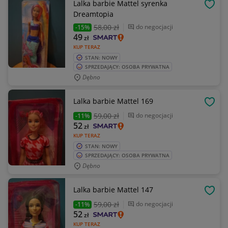
Lalka barbie Mattel syrenka
OBSE
Dreamtopia
58
,00 zł
do negocjacji
-15%
49
zł
KUP TERAZ
STAN: NOWY
SPRZEDAJĄCY: OSOBA PRYWATNA
Dębno
Lalka barbie Mattel 169
OBSE
59
,00 zł
do negocjacji
-11%
52
zł
KUP TERAZ
STAN: NOWY
SPRZEDAJĄCY: OSOBA PRYWATNA
Dębno
Lalka barbie Mattel 147
OBSE
59
,00 zł
do negocjacji
-11%
52
zł
KUP TERAZ