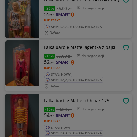
OBSE
85
,00 zł
do negocjacji
-35%
55
zł
KUP TERAZ
SPRZEDAJĄCY: OSOBA PRYWATNA
Dębno
Lalka barbie Mattel agentka z bajki
OBSE
59
,00 zł
do negocjacji
-11%
52
zł
KUP TERAZ
STAN: NOWY
SPRZEDAJĄCY: OSOBA PRYWATNA
Dębno
Lalka barbie Mattel chłopak 175
OBSE
64
,00 zł
do negocjacji
-15%
54
zł
KUP TERAZ
STAN: NOWY
SPRZEDAJĄCY: OSOBA PRYWATNA