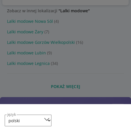
Zobacz w innej lokalizacji
"Lalki modowe"
Lalki modowe Nowa Sól
(4)
Lalki modowe Żary
(7)
Lalki modowe Gorzów Wielkopolski
(16)
Lalki modowe Lubin
(9)
Lalki modowe Legnica
(34)
POKAŻ WIĘCEJ
język