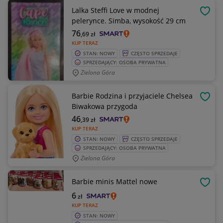
Lalka Steffi Love w modnej
OBSE
pelerynce. Simba, wysokość 29 cm
76
,69
zł
KUP TERAZ
STAN: NOWY
CZĘSTO SPRZEDAJE
SPRZEDAJĄCY: OSOBA PRYWATNA
Zielona Góra
Barbie Rodzina i przyjaciele Chelsea
OBSE
Biwakowa przygoda
46
,39
zł
KUP TERAZ
STAN: NOWY
CZĘSTO SPRZEDAJE
SPRZEDAJĄCY: OSOBA PRYWATNA
Zielona Góra
Barbie minis Mattel nowe
OBSE
6
zł
KUP TERAZ
STAN: NOWY