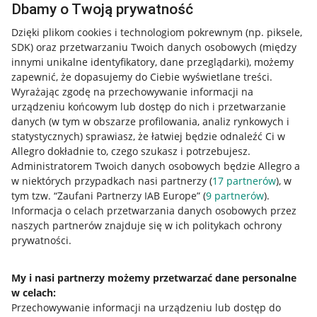
Dbamy o Twoją prywatność
Dzięki plikom cookies i technologiom pokrewnym
(np. piksele,
SDK)
oraz przetwarzaniu Twoich danych osobowych
(między
innymi unikalne identyfikatory, dane przeglądarki)
, możemy
zapewnić, że dopasujemy do Ciebie wyświetlane treści.
Wyrażając zgodę na przechowywanie informacji na
urządzeniu końcowym lub dostęp do nich i przetwarzanie
danych (w tym w obszarze profilowania, analiz rynkowych i
statystycznych) sprawiasz, że łatwiej będzie odnaleźć Ci w
Allegro dokładnie to, czego szukasz i potrzebujesz.
Administratorem Twoich danych osobowych będzie Allegro a
w niektórych przypadkach nasi partnerzy (
17
partnerów
), w
tym tzw. “Zaufani Partnerzy IAB Europe” (
9
partnerów
).
Przydatne informacje
Informacja o celach przetwarzania danych osobowych przez
naszych partnerów znajduje się w ich politykach ochrony
prywatności.
Jak to działa
Napisz do nas
My i nasi partnerzy możemy przetwarzać dane personalne
w celach:
Allegro Gadane dla sprzedających
Przechowywanie informacji na urządzeniu lub dostęp do