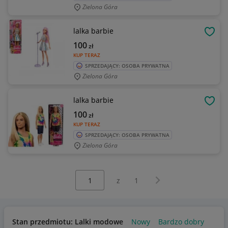
Zielona Góra
lalka barbie
OBSE
100
zł
KUP TERAZ
SPRZEDAJĄCY: OSOBA PRYWATNA
Zielona Góra
lalka barbie
OBSE
100
zł
KUP TERAZ
SPRZEDAJĄCY: OSOBA PRYWATNA
Zielona Góra
Wybierz stronę:
Następna strona
z
1
Stan przedmiotu: Lalki modowe
Nowy
Bardzo dobry