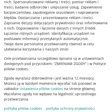
Allegro Gadane dla kupujących
nich
.
Spersonalizowane reklamy i treści, pomiar reklam i
treści, badanie odbiorców i ulepszanie usług
.
Zapewnienie
Mapa miejscowości
bezpieczeństwa, zapobieganie oszustwom i naprawianie
błędów
.
Dostarczanie i prezentowanie reklam i treści
.
Informacje prawne
Zapisanie decyzji dotyczących prywatności oraz informowanie
o nich
.
Dopasowanie i łączenie danych z innych źródeł
.
Regulamin
Łączenie różnych urządzeń
.
Identyfikacja urządzeń na
podstawie informacji przesyłanych automatycznie
.
Polityka plików "cookies"
Twoje dane personalne przetwarzamy również w celu
ułatwiania korzystania z naszych stron
Ustawienia plików "cookies"
Cele przetwarzania szczegółowo opisane są w ustawieniach
Udostępnianie lokalizacji
dostępnych pod przyciskiem: “ZMIENIAM ZGODY” i w Polityce
Informacje dla Aktu o Usługach Cyfrowych
plików cookies.
Zgodę wyrażasz dobrowolnie i jest ważna 12 miesięcy.
Pobierz aplikację
Możesz ją w każdym momencie wycofać lub ponowić w
zakładce
Ustawienia plików cookies
na stronie głównej.
Wycofanie zgody nie wpływa na legalność uprzedniego
przetwarzania.
polityka plików cookies
polityka ochrony prywatności