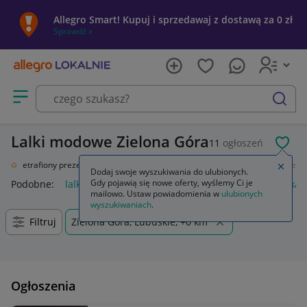
Allegro Smart! Kupuj i sprzedawaj z dostawą za 0 zł
Sprawdź »
Otwórz menu z kategoriami
szukaj
Lalki modowe Zielona Góra
11
ogłoszeń
POL
ał
Nietrafiony prezent
Zabawki
Lalki i akcesoria
Lalki
Lalki modowe
Zamkn
Dodaj swoje wyszukiwania do ulubionych.
Gdy pojawią się nowe oferty, wyślemy Ci je
Podobne:
lalki modowe
lalka modowa
pałki lodowe
lalka
mailowo. Ustaw powiadomienia w
ulubionych
wyszukiwaniach
.
Filtruj
Zielona Góra, Lubuskie, +0 km
Ogłoszenia