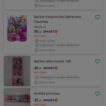
SPRZEDAJĄCY: OSOBA PRYWATNA
Zielona Góra
Barbie Księżniczka Zakręcone
OBSE
Pasemka
98
,00 zł
90
zł
KUP TERAZ
STAN: NOWY
SPRZEDAJĄCY: OSOBA PRYWATNA
Zielona Góra
Barbie lalka numer 188
OBSE
40
zł
KUP TERAZ
SPRZEDAJĄCY: OSOBA PRYWATNA
Zielona Góra
Arielka princesa
OBSE
35
zł
KUP TERAZ