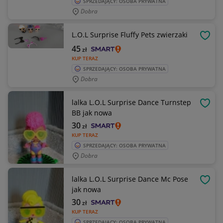
SPRZEDAJĄCY: OSOBA PRYWATNA
Dobra
L.O.L Surprise Fluffy Pets zwierzaki
OBSE
45
zł
KUP TERAZ
SPRZEDAJĄCY: OSOBA PRYWATNA
Dobra
lalka L.O.L Surprise Dance Turnstep
OBSE
BB jak nowa
30
zł
KUP TERAZ
SPRZEDAJĄCY: OSOBA PRYWATNA
Dobra
lalka L.O.L Surprise Dance Mc Pose
OBSE
jak nowa
30
zł
KUP TERAZ
SPRZEDAJĄCY: OSOBA PRYWATNA