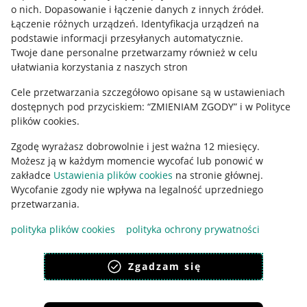
o nich
.
Dopasowanie i łączenie danych z innych źródeł
.
Regulamin
Łączenie różnych urządzeń
.
Identyfikacja urządzeń na
podstawie informacji przesyłanych automatycznie
.
Polityka plików "cookies"
Twoje dane personalne przetwarzamy również w celu
ułatwiania korzystania z naszych stron
Ustawienia plików "cookies"
Cele przetwarzania szczegółowo opisane są w ustawieniach
Udostępnianie lokalizacji
dostępnych pod przyciskiem: “ZMIENIAM ZGODY” i w Polityce
Informacje dla Aktu o Usługach Cyfrowych
plików cookies.
Zgodę wyrażasz dobrowolnie i jest ważna 12 miesięcy.
Pobierz aplikację
Możesz ją w każdym momencie wycofać lub ponowić w
zakładce
Ustawienia plików cookies
na stronie głównej.
Wycofanie zgody nie wpływa na legalność uprzedniego
przetwarzania.
polityka plików cookies
polityka ochrony prywatności
Zgadzam się