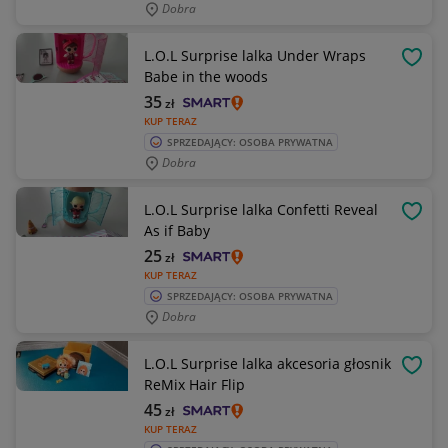
Dobra
L.O.L Surprise lalka Under Wraps
OBSE
Babe in the woods
35
zł
KUP TERAZ
SPRZEDAJĄCY: OSOBA PRYWATNA
Dobra
L.O.L Surprise lalka Confetti Reveal
OBSE
As if Baby
25
zł
KUP TERAZ
SPRZEDAJĄCY: OSOBA PRYWATNA
Dobra
L.O.L Surprise lalka akcesoria głosnik
OBSE
ReMix Hair Flip
45
zł
KUP TERAZ