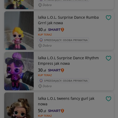
Dobra
lalka L.O.L. Surprise Dance Rumba
OBSE
Grrrl jak nowa
30
zł
KUP TERAZ
SPRZEDAJĄCY: OSOBA PRYWATNA
Dobra
lalka L.O.L Surprise Dance Rhythm
OBSE
Empress jak nowa
30
zł
KUP TERAZ
SPRZEDAJĄCY: OSOBA PRYWATNA
Dobra
lalka L.O.L tweens fancy gurl jak
OBSE
nowa
50
zł
KUP TERAZ