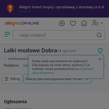
Allegro Smart! Kupuj i sprzedawaj z dostawą za 0 zł
Sprawdź »
Otwórz menu z kategoriami
szukaj
Lalki modowe Dobra
13
ogłoszeń
POL
ał
Nietrafiony prezent
Zabawki
Lalki i akcesoria
Lalki
Lalki modowe
Zamkn
Dodaj swoje wyszukiwania do ulubionych.
Gdy pojawią się nowe oferty, wyślemy Ci je
Podobne:
lalki modowe
lalka modowa
pałki lodowe
lalka
mailowo. Ustaw powiadomienia w
ulubionych
wyszukiwaniach
.
Filtruj
Dobra, Zachodniopomorskie, +0 km
Ogłoszenia