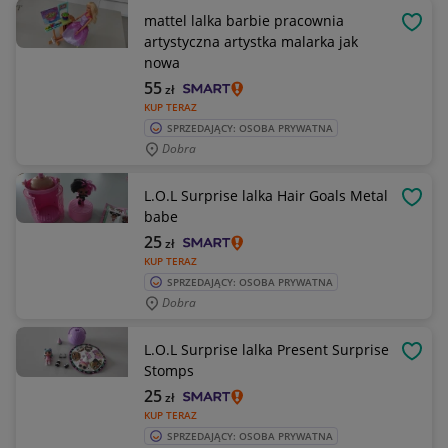
mattel lalka barbie pracownia
OBSE
artystyczna artystka malarka jak
nowa
55
zł
KUP TERAZ
SPRZEDAJĄCY: OSOBA PRYWATNA
Dobra
L.O.L Surprise lalka Hair Goals Metal
OBSE
babe
25
zł
KUP TERAZ
SPRZEDAJĄCY: OSOBA PRYWATNA
Dobra
L.O.L Surprise lalka Present Surprise
OBSE
Stomps
25
zł
KUP TERAZ
SPRZEDAJĄCY: OSOBA PRYWATNA