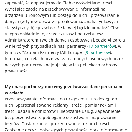
zapewnić, że dopasujemy do Ciebie wyświetlane treści.
Wyrażając zgodę na przechowywanie informacji na
urządzeniu końcowym lub dostęp do nich i przetwarzanie
danych (w tym w obszarze profilowania, analiz rynkowych i
statystycznych) sprawiasz, że łatwiej będzie odnaleźć Ci w
Allegro dokładnie to, czego szukasz i potrzebujesz.
Administratorem Twoich danych osobowych będzie Allegro a
w niektórych przypadkach nasi partnerzy (
17
partnerów
), w
tym tzw. “Zaufani Partnerzy IAB Europe” (
9
partnerów
).
Przydatne informacje
Informacja o celach przetwarzania danych osobowych przez
naszych partnerów znajduje się w ich politykach ochrony
prywatności.
Jak to działa
Napisz do nas
My i nasi partnerzy możemy przetwarzać dane personalne
w celach:
Allegro Gadane dla sprzedających
Przechowywanie informacji na urządzeniu lub dostęp do
Allegro Gadane dla kupujących
nich
.
Spersonalizowane reklamy i treści, pomiar reklam i
treści, badanie odbiorców i ulepszanie usług
.
Zapewnienie
Mapa miejscowości
bezpieczeństwa, zapobieganie oszustwom i naprawianie
błędów
.
Dostarczanie i prezentowanie reklam i treści
.
Informacje prawne
Zapisanie decyzji dotyczących prywatności oraz informowanie