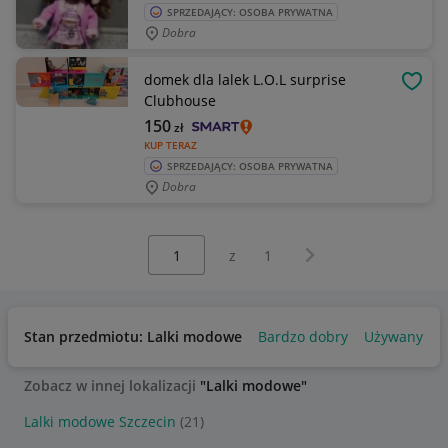
SPRZEDAJĄCY: OSOBA PRYWATNA
Dobra
domek dla lalek L.O.L surprise
OBSE
Clubhouse
150
zł
KUP TERAZ
SPRZEDAJĄCY: OSOBA PRYWATNA
Dobra
Wybierz stronę:
Następna strona
z
1
Stan przedmiotu: Lalki modowe
Bardzo dobry
Używany
Zobacz w innej lokalizacji
"Lalki modowe"
Lalki modowe Szczecin
(21)