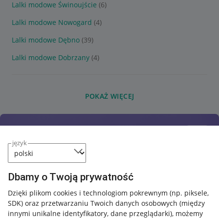
Lalki modowe Świnoujście
(6)
Lalki modowe Nowogard
(4)
Lalki modowe Dębno
(39)
Lalki modowe Dobrzany
(4)
POKAŻ WIĘCEJ
język
Dbamy o Twoją prywatność
Dzięki plikom cookies i technologiom pokrewnym
(np. piksele,
SDK)
oraz przetwarzaniu Twoich danych osobowych
(między
innymi unikalne identyfikatory, dane przeglądarki)
, możemy