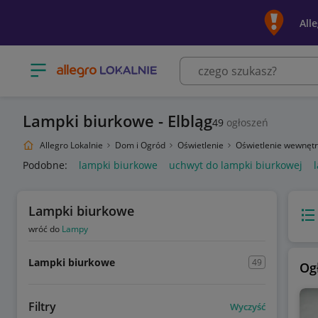
All
Otwórz menu z kategoriami
Lampki biurkowe - Elbląg
49
ogłoszeń
Allegro Lokalnie
Dom i Ogród
Oświetlenie
Oświetlenie wewnęt
Podobne:
lampki biurkowe
uchwyt do lampki biurkowej
Lampki biurkowe
Wido
wróć do
Lampy
Lampki biurkowe
49
Og
Filtry
Wyczyść