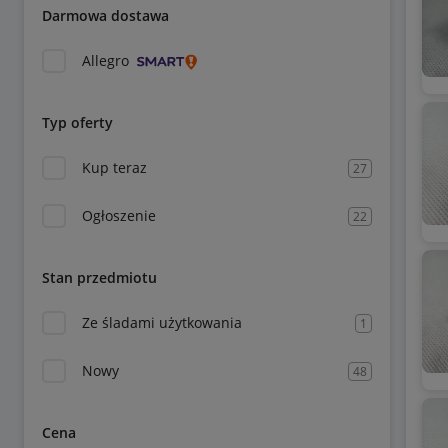
Darmowa dostawa
Allegro
Typ oferty
Kup teraz
27
Ogłoszenie
22
Stan przedmiotu
Ze śladami użytkowania
1
Nowy
48
Cena