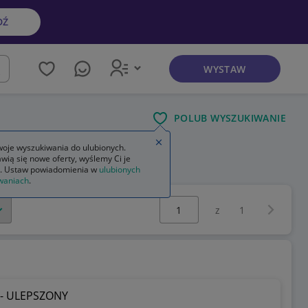
DŹ
WYSTAW
kaj
POLUB WYSZUKIWANIE
Zamknij wskazówkę
oje wyszukiwania do ulubionych.
wią się nowe oferty, wyślemy Ci je
. Ustaw powiadomienia w
ulubionych
waniach
.
Wybierz stronę:
Następna 
z
1
l - ULEPSZONY