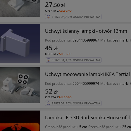
27
,50
zł
OFERTA Z
ALLEGRO
SPRZEDAJĄCY: OSOBA PRYWATNA
Uchwyt ścienny lampki - otwór 13mm
Kod producenta:
5904405999967
Marka:
bez marki
45
zł
OFERTA Z
ALLEGRO
SPRZEDAJĄCY: OSOBA PRYWATNA
Uchwyt mocowanie lampki IKEA Tertial
Kod producenta:
5904405999974
Marka:
bez marki
52
zł
OFERTA Z
ALLEGRO
SPRZEDAJĄCY: OSOBA PRYWATNA
Lampka LED 3D Ród Smoka House of th
Głębokość produktu:
5 cm
Szerokość produktu:
25 c