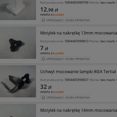
Kod producenta:
5904405999790
Marka:
bez marki
12
,98
zł
OFERTA Z
ALLEGRO
SPRZEDAJĄCY: OSOBA PRYWATNA
Motylek na nakrętkę 13mm mocowania l
Kod producenta:
5904405999813
Marka:
bez marki
7
zł
OFERTA Z
ALLEGRO
SPRZEDAJĄCY: OSOBA PRYWATNA
Uchwyt mocowanie lampki IKEA Tertia
Kod producenta:
5904405999837
Marka:
bez marki
32
zł
OFERTA Z
ALLEGRO
SPRZEDAJĄCY: OSOBA PRYWATNA
Motylek na nakrętkę 14mm mocowania l