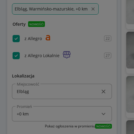
Elbląg, Warmińsko-mazurskie, +0 km
Oferty
NOWOŚĆ!
z Allegro
22
z Allegro Lokalnie
27
Lokalizacja
Miejscowość
Promień
Pokaż ogłoszenia w promieniu
NOWOŚĆ!