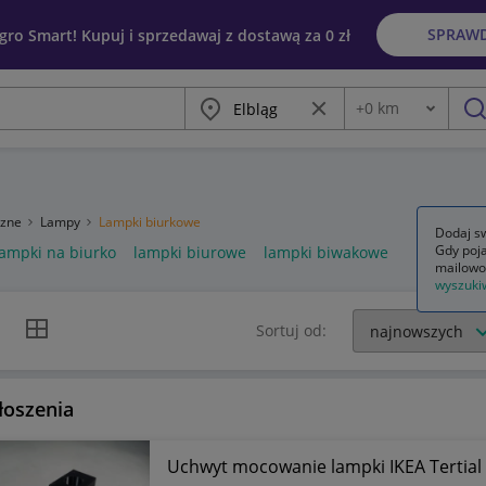
SPRAW
egro Smart! Kupuj i sprzedawaj z dostawą za 0 zł
Miasto
Wyczyść frazę
+
0
km
Odległość
szu
rzne
Lampy
Lampki biurkowe
Dodaj sw
Gdy poja
lampki na biurko
lampki biurowe
lampki biwakowe
mailowo
wyszuki
k listy
Widok siatki
Sortuj od:
łoszenia
Uchwyt mocowanie lampki IKEA Tertia