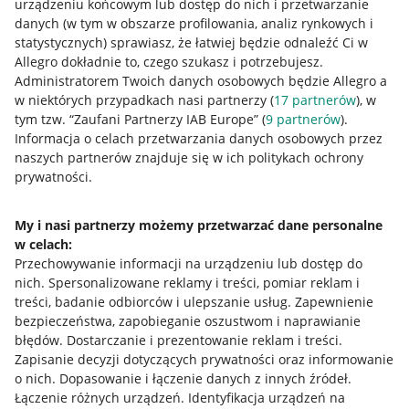
urządzeniu końcowym lub dostęp do nich i przetwarzanie
danych (w tym w obszarze profilowania, analiz rynkowych i
statystycznych) sprawiasz, że łatwiej będzie odnaleźć Ci w
Allegro dokładnie to, czego szukasz i potrzebujesz.
Administratorem Twoich danych osobowych będzie Allegro a
w niektórych przypadkach nasi partnerzy (
17
partnerów
), w
tym tzw. “Zaufani Partnerzy IAB Europe” (
9
partnerów
).
Przydatne informacje
Informacja o celach przetwarzania danych osobowych przez
naszych partnerów znajduje się w ich politykach ochrony
prywatności.
Jak to działa
Napisz do nas
My i nasi partnerzy możemy przetwarzać dane personalne
w celach:
Allegro Gadane dla sprzedających
Przechowywanie informacji na urządzeniu lub dostęp do
Allegro Gadane dla kupujących
nich
.
Spersonalizowane reklamy i treści, pomiar reklam i
treści, badanie odbiorców i ulepszanie usług
.
Zapewnienie
Mapa miejscowości
bezpieczeństwa, zapobieganie oszustwom i naprawianie
błędów
.
Dostarczanie i prezentowanie reklam i treści
.
Informacje prawne
Zapisanie decyzji dotyczących prywatności oraz informowanie
o nich
.
Dopasowanie i łączenie danych z innych źródeł
.
Regulamin
Łączenie różnych urządzeń
.
Identyfikacja urządzeń na