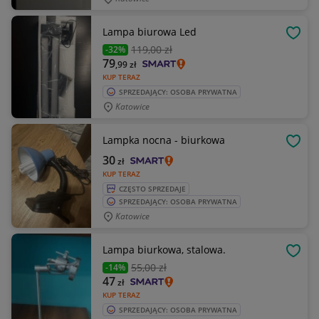
Lampa biurowa Led
OBSE
119
,00 zł
-32%
79
,99
zł
KUP TERAZ
SPRZEDAJĄCY: OSOBA PRYWATNA
Katowice
Lampka nocna - biurkowa
OBSE
30
zł
KUP TERAZ
CZĘSTO SPRZEDAJE
SPRZEDAJĄCY: OSOBA PRYWATNA
Katowice
Lampa biurkowa, stalowa.
OBSE
55
,00 zł
-14%
47
zł
KUP TERAZ
SPRZEDAJĄCY: OSOBA PRYWATNA