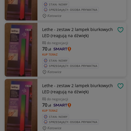
STAN: NOWY
SPRZEDAJĄCY: OSOBA PRYWATNA
Katowice
Lethe - zestaw 2 lampek biurkowych
OBSE
LED (reagują na dźwięk)
do negocjacji
70
zł
KUP TERAZ
STAN: NOWY
SPRZEDAJĄCY: OSOBA PRYWATNA
Katowice
Lethe - zestaw 2 lampek biurkowych
OBSE
LED (reagują na dźwięk)
do negocjacji
70
zł
KUP TERAZ
STAN: NOWY
SPRZEDAJĄCY: OSOBA PRYWATNA
Katowice