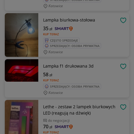
Katowice
Lampka biurkowa-stołowa
OBSE
35
zł
KUP TERAZ
CZĘSTO SPRZEDAJE
SPRZEDAJĄCY: OSOBA PRYWATNA
Katowice
Lampka f1 drukowana 3d
OBSE
58
zł
KUP TERAZ
SPRZEDAJĄCY: OSOBA PRYWATNA
Katowice
Lethe - zestaw 2 lampek biurkowych
OBSE
LED (reagują na dźwięk)
do negocjacji
70
zł
KUP TERAZ