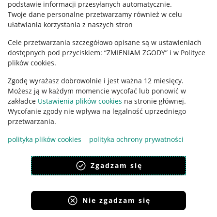
podstawie informacji przesyłanych automatycznie
.
Polityka plików "cookies"
Twoje dane personalne przetwarzamy również w celu
ułatwiania korzystania z naszych stron
Ustawienia plików "cookies"
Cele przetwarzania szczegółowo opisane są w ustawieniach
Udostępnianie lokalizacji
dostępnych pod przyciskiem: “ZMIENIAM ZGODY” i w Polityce
Informacje dla Aktu o Usługach Cyfrowych
plików cookies.
Zgodę wyrażasz dobrowolnie i jest ważna 12 miesięcy.
Pobierz aplikację
Możesz ją w każdym momencie wycofać lub ponowić w
zakładce
Ustawienia plików cookies
na stronie głównej.
Wycofanie zgody nie wpływa na legalność uprzedniego
przetwarzania.
polityka plików cookies
polityka ochrony prywatności
Zgadzam się
Nie zgadzam się
Korzystanie z serwisu oznacza akceptację
regulaminu
.