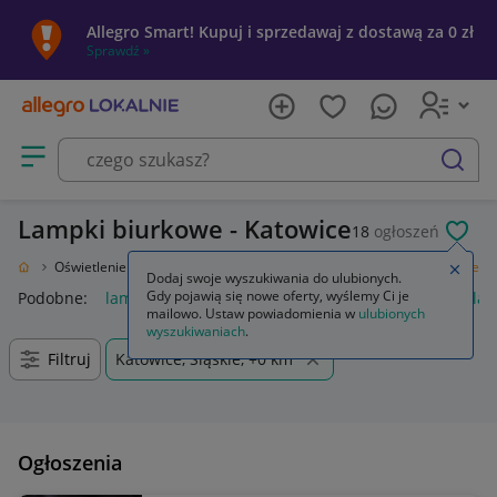
Allegro Smart! Kupuj i sprzedawaj z dostawą za 0 zł
Sprawdź »
Otwórz menu z kategoriami
szukaj
Lampki biurkowe - Katowice
18
ogłoszeń
POL
 Ogród
Oświetlenie
Oświetlenie wewnętrzne
Lampy
Lampki biurkowe
Zamkn
Dodaj swoje wyszukiwania do ulubionych.
Gdy pojawią się nowe oferty, wyślemy Ci je
Podobne:
lampki biurkowe
uchwyt do lampki biurkowej
lam
mailowo. Ustaw powiadomienia w
ulubionych
wyszukiwaniach
.
Filtruj
Katowice, Śląskie, +0 km
Ogłoszenia