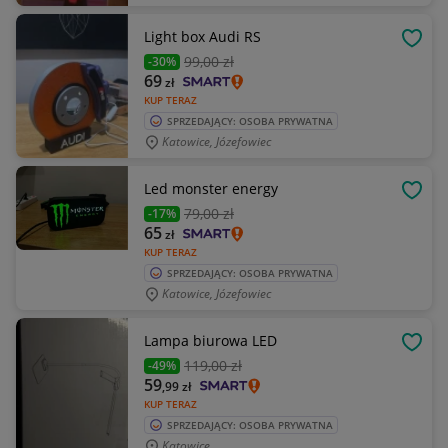
Light box Audi RS
OBSE
99
,00 zł
-30%
69
zł
KUP TERAZ
SPRZEDAJĄCY: OSOBA PRYWATNA
Katowice, Józefowiec
Led monster energy
OBSE
79
,00 zł
-17%
65
zł
KUP TERAZ
SPRZEDAJĄCY: OSOBA PRYWATNA
Katowice, Józefowiec
Lampa biurowa LED
OBSE
119
,00 zł
-49%
59
,99
zł
KUP TERAZ
SPRZEDAJĄCY: OSOBA PRYWATNA
Katowice