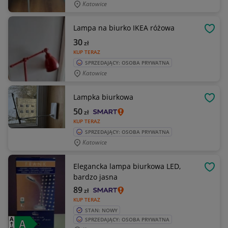
Katowice
Lampa na biurko IKEA różowa
OBSE
30
zł
KUP TERAZ
SPRZEDAJĄCY: OSOBA PRYWATNA
Katowice
Lampka biurkowa
OBSE
50
zł
KUP TERAZ
SPRZEDAJĄCY: OSOBA PRYWATNA
Katowice
Elegancka lampa biurkowa LED,
OBSE
bardzo jasna
89
zł
KUP TERAZ
STAN: NOWY
SPRZEDAJĄCY: OSOBA PRYWATNA