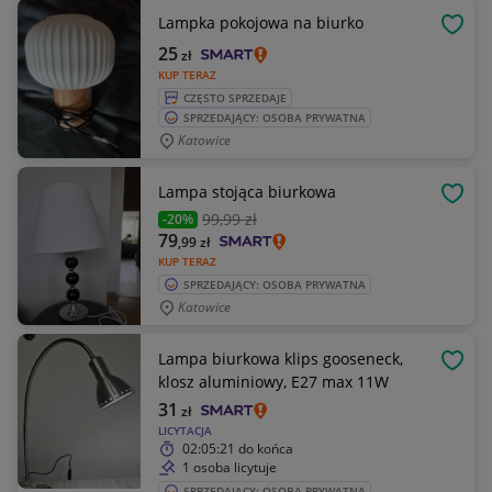
Lampka pokojowa na biurko
OBSE
25
zł
KUP TERAZ
CZĘSTO SPRZEDAJE
SPRZEDAJĄCY: OSOBA PRYWATNA
Katowice
Lampa stojąca biurkowa
OBSE
99
,99 zł
-20%
79
,99
zł
KUP TERAZ
SPRZEDAJĄCY: OSOBA PRYWATNA
Katowice
Lampa biurkowa klips gooseneck,
OBSE
klosz aluminiowy, E27 max 11W
31
zł
LICYTACJA
02:05:21
do końca
1 osoba licytuje
SPRZEDAJĄCY: OSOBA PRYWATNA