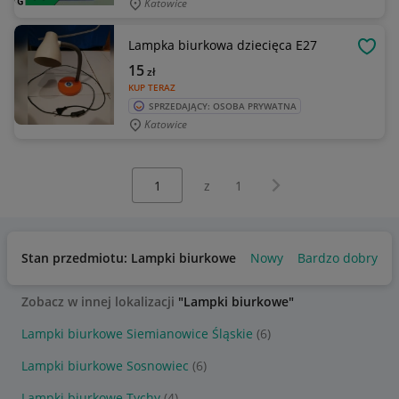
Katowice
Lampka biurkowa dziecięca E27
OBSE
15
zł
KUP TERAZ
SPRZEDAJĄCY: OSOBA PRYWATNA
Katowice
Wybierz stronę:
Następna strona
z
1
Stan przedmiotu: Lampki biurkowe
Nowy
Bardzo dobry
Zobacz w innej lokalizacji
"Lampki biurkowe"
Lampki biurkowe Siemianowice Śląskie
(6)
Lampki biurkowe Sosnowiec
(6)
Lampki biurkowe Tychy
(4)