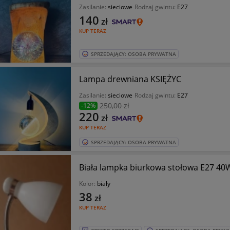
Zasilanie:
sieciowe
Rodzaj gwintu:
E27
140
zł
KUP TERAZ
SPRZEDAJĄCY: OSOBA PRYWATNA
Lampa drewniana KSIĘŻYC
Zasilanie:
sieciowe
Rodzaj gwintu:
E27
250
,00 zł
-12%
220
zł
KUP TERAZ
SPRZEDAJĄCY: OSOBA PRYWATNA
Biała lampka biurkowa stołowa E27 40
Kolor:
biały
38
zł
KUP TERAZ