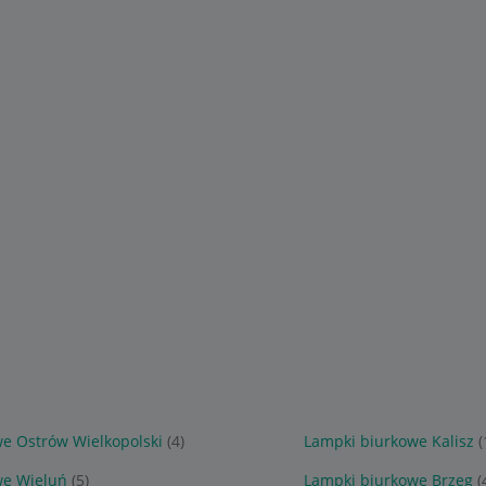
e Ostrów Wielkopolski
(4)
Lampki biurkowe Kalisz
(
we Wieluń
(5)
Lampki biurkowe Brzeg
(