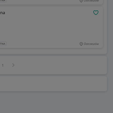
Ostrzeszów
ATNA
rna
OBSERWU
Ostrzeszów
ATNA
Następna strona
z
1