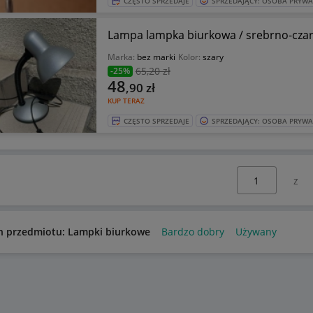
CZĘSTO SPRZEDAJE
SPRZEDAJĄCY: OSOBA PRYW
Lampa lampka biurkowa / srebrno-cza
Marka:
bez marki
Kolor:
szary
65
,20 zł
-25%
48
,90
zł
KUP TERAZ
CZĘSTO SPRZEDAJE
SPRZEDAJĄCY: OSOBA PRYW
Wybierz stronę:
n przedmiotu: Lampki biurkowe
Bardzo dobry
Używany