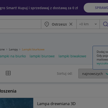
SPRAW
egro Smart! Kupuj i sprzedawaj z dostawą za 0 zł
Miasto
Wyczyść frazę
+
0
km
Odległość
szu
rzne
Lampy
Lampki biurkowe
Dodaj sw
Gdy poja
lampki na biurko
lampki biurowe
lampki biwakowe
mailowo
wyszuki
k listy
Widok siatki
Sortuj od:
łoszenia
Lampa drewniana 3D