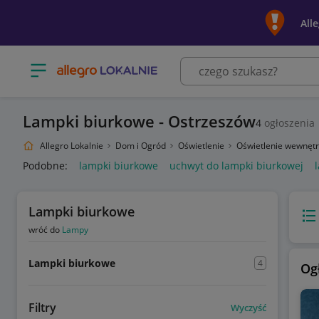
All
Otwórz menu z kategoriami
Lampki biurkowe - Ostrzeszów
4
ogłoszenia
Allegro Lokalnie
Dom i Ogród
Oświetlenie
Oświetlenie wewnęt
Podobne:
lampki biurkowe
uchwyt do lampki biurkowej
Lampki biurkowe
Wido
wróć do
Lampy
Lampki biurkowe
4
Og
Filtry
Wyczyść