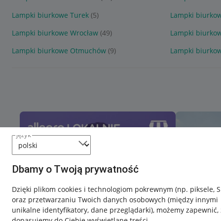
Lampki biurkowe Turek
(5)
Lampki biurko
Lampki biurkowe Wrocław
(49)
Lampki biurko
Lampki biurkowe Otmuchów
(9)
Lampki biurko
język
Dbamy o Twoją prywatność
Dzięki plikom cookies i technologiom pokrewnym
(np. piksele, 
oraz przetwarzaniu Twoich danych osobowych
(między innymi
unikalne identyfikatory, dane przeglądarki)
, możemy zapewnić, 
dopasujemy do Ciebie wyświetlane treści.