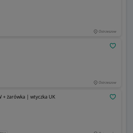
Ostrzeszow
OBSERWU
Ostrzeszow
W + żarówka | wtyczka UK
OBSERWU