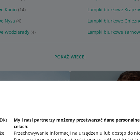
we Konin
(14)
Lampki biurkowe Krapko
we Nysa
(4)
Lampki biurkowe Gniezn
we Wodzierady
(4)
Lampki biurkowe Tarnow
POKAŻ WIĘCEJ
SDK)
My i nasi partnerzy możemy przetwarzać dane personaln
celach:
że
Przechowywanie informacji na urządzeniu lub dostęp do ni
Spersonalizowane reklamy i treści, pomiar reklam i treści, b