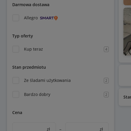
Darmowa dostawa
Allegro
Typ oferty
Kup teraz
4
Stan przedmiotu
Ze śladami użytkowania
2
Bardzo dobry
2
Sta
Cena
zł
–
zł