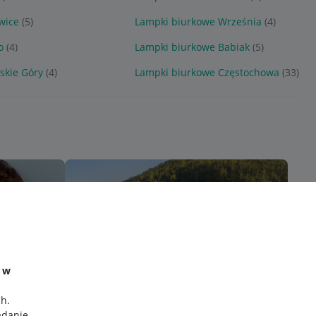
wice
(5)
Lampki biurkowe Września
(4)
o
(4)
Lampki biurkowe Babiak
(5)
skie Góry
(4)
Lampki biurkowe Częstochowa
(33)
e w
ch
.
adanie