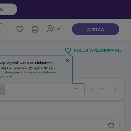
DŹ
WYSTAW
kaj
POLUB WYSZUKIWANIE
Zamknij wskazówkę
oje wyszukiwania do ulubionych.
wią się nowe oferty, wyślemy Ci je
. Ustaw powiadomienia w
ulubionych
waniach
.
Wybierz stronę:
Następna 
z
1
OBSERWU