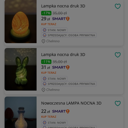
Lampka nocna druk 3D
OBSE
35
,00 zł
-17%
29
zł
KUP TERAZ
STAN: NOWY
SPRZEDAJĄCY: OSOBA PRYWATNA
Chełmno
Lampka nocna druk 3D
OBSE
35
,00 zł
-11%
31
zł
KUP TERAZ
STAN: NOWY
SPRZEDAJĄCY: OSOBA PRYWATNA
Chełmno
Nowoczesna LAMPA NOCNA 3D
OBSE
22
zł
KUP TERAZ
STAN: NOWY
SPRZEDAJĄCY: OSOBA PRYWATNA