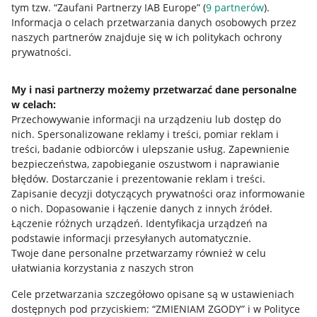
tym tzw. “Zaufani Partnerzy IAB Europe” (
9
partnerów
).
Przydatne informacje
Informacja o celach przetwarzania danych osobowych przez
naszych partnerów znajduje się w ich politykach ochrony
prywatności.
Jak to działa
Napisz do nas
My i nasi partnerzy możemy przetwarzać dane personalne
w celach:
Allegro Gadane dla sprzedających
Przechowywanie informacji na urządzeniu lub dostęp do
Allegro Gadane dla kupujących
nich
.
Spersonalizowane reklamy i treści, pomiar reklam i
treści, badanie odbiorców i ulepszanie usług
.
Zapewnienie
Mapa miejscowości
bezpieczeństwa, zapobieganie oszustwom i naprawianie
błędów
.
Dostarczanie i prezentowanie reklam i treści
.
Informacje prawne
Zapisanie decyzji dotyczących prywatności oraz informowanie
o nich
.
Dopasowanie i łączenie danych z innych źródeł
.
Regulamin
Łączenie różnych urządzeń
.
Identyfikacja urządzeń na
podstawie informacji przesyłanych automatycznie
.
Polityka plików "cookies"
Twoje dane personalne przetwarzamy również w celu
ułatwiania korzystania z naszych stron
Ustawienia plików "cookies"
Cele przetwarzania szczegółowo opisane są w ustawieniach
Udostępnianie lokalizacji
dostępnych pod przyciskiem: “ZMIENIAM ZGODY” i w Polityce