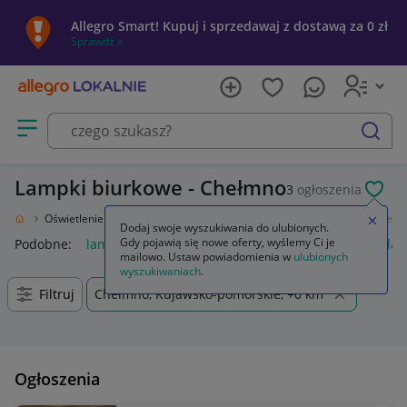
Allegro Smart! Kupuj i sprzedawaj z dostawą za 0 zł
Sprawdź »
Otwórz menu z kategoriami
szukaj
Lampki biurkowe - Chełmno
3
ogłoszenia
POL
 Ogród
Oświetlenie
Oświetlenie wewnętrzne
Lampy
Lampki biurkowe
Zamkn
Dodaj swoje wyszukiwania do ulubionych.
Gdy pojawią się nowe oferty, wyślemy Ci je
Podobne:
lampki biurkowe
uchwyt do lampki biurkowej
lam
mailowo. Ustaw powiadomienia w
ulubionych
wyszukiwaniach
.
Filtruj
Chełmno, Kujawsko-pomorskie, +0 km
Ogłoszenia