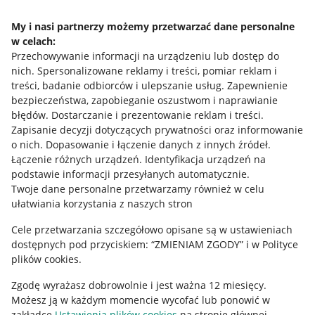
Napisz do nas
My i nasi partnerzy możemy przetwarzać dane personalne
w celach:
Allegro Gadane dla sprzedających
Przechowywanie informacji na urządzeniu lub dostęp do
Allegro Gadane dla kupujących
nich
.
Spersonalizowane reklamy i treści, pomiar reklam i
treści, badanie odbiorców i ulepszanie usług
.
Zapewnienie
Mapa miejscowości
bezpieczeństwa, zapobieganie oszustwom i naprawianie
błędów
.
Dostarczanie i prezentowanie reklam i treści
.
Informacje prawne
Zapisanie decyzji dotyczących prywatności oraz informowanie
o nich
.
Dopasowanie i łączenie danych z innych źródeł
.
Regulamin
Łączenie różnych urządzeń
.
Identyfikacja urządzeń na
podstawie informacji przesyłanych automatycznie
.
Polityka plików "cookies"
Twoje dane personalne przetwarzamy również w celu
ułatwiania korzystania z naszych stron
Ustawienia plików "cookies"
Cele przetwarzania szczegółowo opisane są w ustawieniach
Udostępnianie lokalizacji
dostępnych pod przyciskiem: “ZMIENIAM ZGODY” i w Polityce
Informacje dla Aktu o Usługach Cyfrowych
plików cookies.
Zgodę wyrażasz dobrowolnie i jest ważna 12 miesięcy.
Pobierz aplikację
Możesz ją w każdym momencie wycofać lub ponowić w
zakładce
Ustawienia plików cookies
na stronie głównej.