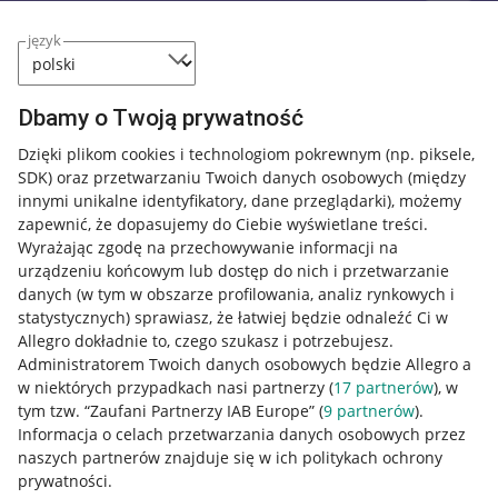
język
Dbamy o Twoją prywatność
Dzięki plikom cookies i technologiom pokrewnym
(np. piksele,
SDK)
oraz przetwarzaniu Twoich danych osobowych
(między
innymi unikalne identyfikatory, dane przeglądarki)
, możemy
zapewnić, że dopasujemy do Ciebie wyświetlane treści.
Wyrażając zgodę na przechowywanie informacji na
urządzeniu końcowym lub dostęp do nich i przetwarzanie
danych (w tym w obszarze profilowania, analiz rynkowych i
statystycznych) sprawiasz, że łatwiej będzie odnaleźć Ci w
Allegro dokładnie to, czego szukasz i potrzebujesz.
Administratorem Twoich danych osobowych będzie Allegro a
w niektórych przypadkach nasi partnerzy (
17
partnerów
), w
tym tzw. “Zaufani Partnerzy IAB Europe” (
9
partnerów
).
Przydatne informacje
Informacja o celach przetwarzania danych osobowych przez
naszych partnerów znajduje się w ich politykach ochrony
prywatności.
Jak to działa