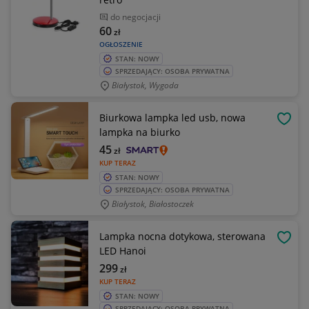
do negocjacji
60
zł
OGŁOSZENIE
STAN: NOWY
SPRZEDAJĄCY: OSOBA PRYWATNA
Białystok, Wygoda
Biurkowa lampka led usb, nowa
OBSE
lampka na biurko
45
zł
KUP TERAZ
STAN: NOWY
SPRZEDAJĄCY: OSOBA PRYWATNA
Białystok, Białostoczek
Lampka nocna dotykowa, sterowana
OBSE
LED Hanoi
299
zł
KUP TERAZ
STAN: NOWY
SPRZEDAJĄCY: OSOBA PRYWATNA