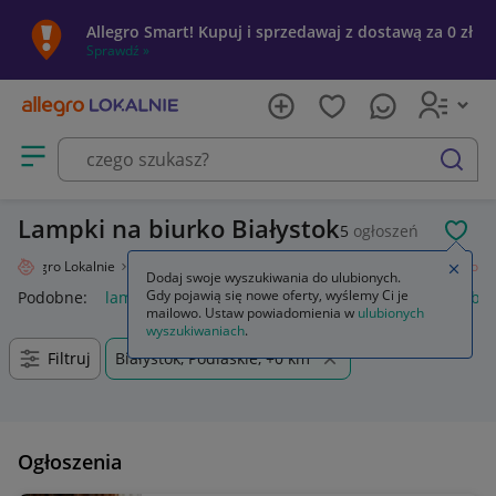
Allegro Smart! Kupuj i sprzedawaj z dostawą za 0 zł
Sprawdź »
Otwórz menu z kategoriami
szukaj
Lampki na biurko Białystok
5
ogłoszeń
POL
Allegro Lokalnie
Dziecko
Pokój dziecięcy
Lampy
Lampki na biurko
Zamkn
Dodaj swoje wyszukiwania do ulubionych.
Gdy pojawią się nowe oferty, wyślemy Ci je
Podobne:
lampki na biurko
lampki biurkowe
lampka na biu
mailowo. Ustaw powiadomienia w
ulubionych
wyszukiwaniach
.
Filtruj
Białystok, Podlaskie, +0 km
Ogłoszenia