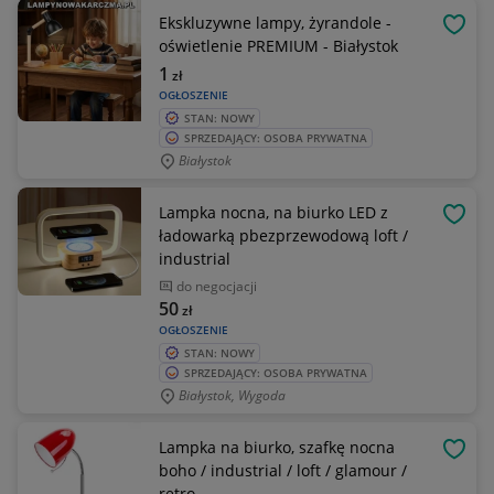
Ekskluzywne lampy, żyrandole -
OBSE
oświetlenie PREMIUM - Białystok
1
zł
OGŁOSZENIE
STAN: NOWY
SPRZEDAJĄCY: OSOBA PRYWATNA
Białystok
Lampka nocna, na biurko LED z
OBSE
ładowarką pbezprzewodową loft /
industrial
do negocjacji
50
zł
OGŁOSZENIE
STAN: NOWY
SPRZEDAJĄCY: OSOBA PRYWATNA
Białystok, Wygoda
Lampka na biurko, szafkę nocna
OBSE
boho / industrial / loft / glamour /
retro