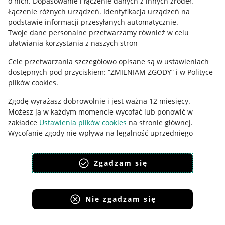
Polityka plików "cookies"
o nich
.
Dopasowanie i łączenie danych z innych źródeł
.
Łączenie różnych urządzeń
.
Identyfikacja urządzeń na
Ustawienia plików "cookies"
podstawie informacji przesyłanych automatycznie
.
Twoje dane personalne przetwarzamy również w celu
Udostępnianie lokalizacji
ułatwiania korzystania z naszych stron
Informacje dla Aktu o Usługach Cyfrowych
Cele przetwarzania szczegółowo opisane są w ustawieniach
dostępnych pod przyciskiem: “ZMIENIAM ZGODY” i w Polityce
Pobierz aplikację
plików cookies.
Zgodę wyrażasz dobrowolnie i jest ważna 12 miesięcy.
Możesz ją w każdym momencie wycofać lub ponowić w
zakładce
Ustawienia plików cookies
na stronie głównej.
Wycofanie zgody nie wpływa na legalność uprzedniego
przetwarzania.
polityka plików cookies
polityka ochrony prywatności
Zgadzam się
Nie zgadzam się
Korzystanie z serwisu oznacza akceptację
regulaminu
.