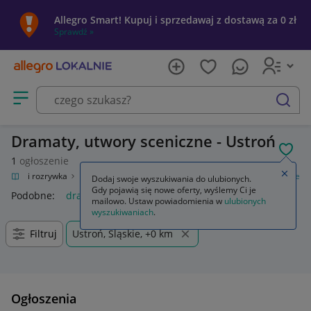
Allegro Smart! Kupuj i sprzedawaj z dostawą za 0 zł
Sprawdź »
Otwórz menu z kategoriami
szukaj
Dramaty, utwory sceniczne - Ustroń
POL
1
ogłoszenie
Zamkn
Kultura i rozrywka
Książki
Literatura piękna
Dramaty, utwory sceniczne
Dodaj swoje wyszukiwania do ulubionych.
Gdy pojawią się nowe oferty, wyślemy Ci je
Podobne:
dramaty utwory sceniczne
mailowo. Ustaw powiadomienia w
ulubionych
wyszukiwaniach
.
Filtruj
Ustroń, Śląskie, +0 km
Ogłoszenia