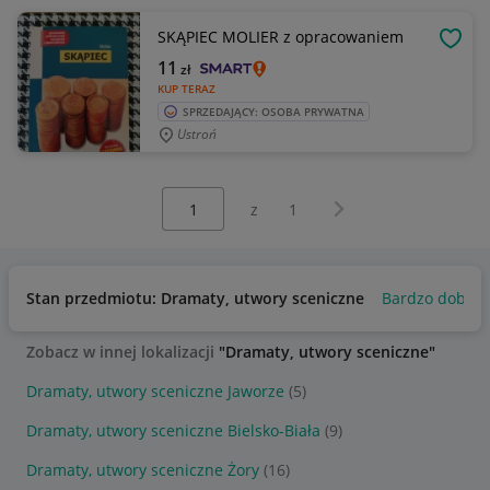
SKĄPIEC MOLIER z opracowaniem
OBSE
11
zł
KUP TERAZ
SPRZEDAJĄCY: OSOBA PRYWATNA
Ustroń
Wybierz stronę:
Następna strona
z
1
Stan przedmiotu: Dramaty, utwory sceniczne
Bardzo dobry
Zobacz w innej lokalizacji
"Dramaty, utwory sceniczne"
Dramaty, utwory sceniczne Jaworze
(5)
Dramaty, utwory sceniczne Bielsko-Biała
(9)
Dramaty, utwory sceniczne Żory
(16)