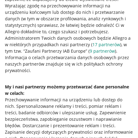
Wyrażając zgodę na przechowywanie informacji na
urządzeniu końcowym lub dostęp do nich i przetwarzanie
danych (w tym w obszarze profilowania, analiz rynkowych i
statystycznych) sprawiasz, że łatwiej będzie odnaleźć Ci w
Allegro dokładnie to, czego szukasz i potrzebujesz.
Administratorem Twoich danych osobowych będzie Allegro a
Przydatne informacje
w niektórych przypadkach nasi partnerzy (
17
partnerów
), w
tym tzw. “Zaufani Partnerzy IAB Europe” (
9
partnerów
).
Jak to działa
Informacja o celach przetwarzania danych osobowych przez
naszych partnerów znajduje się w ich politykach ochrony
Napisz do nas
prywatności.
Allegro Gadane dla sprzedających
My i nasi partnerzy możemy przetwarzać dane personalne
Allegro Gadane dla kupujących
w celach:
Mapa miejscowości
Przechowywanie informacji na urządzeniu lub dostęp do
nich
.
Spersonalizowane reklamy i treści, pomiar reklam i
treści, badanie odbiorców i ulepszanie usług
.
Zapewnienie
Informacje prawne
bezpieczeństwa, zapobieganie oszustwom i naprawianie
błędów
.
Dostarczanie i prezentowanie reklam i treści
.
Regulamin
Zapisanie decyzji dotyczących prywatności oraz informowanie