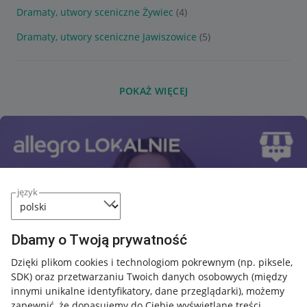
Dramaty, utwory sceniczne Żywiec
(4)
Dramaty, utwory sceniczne Jawiszowice
(5)
POKAŻ WIĘCEJ
język
Dbamy o Twoją prywatność
Dzięki plikom cookies i technologiom pokrewnym
(np. piksele,
SDK)
oraz przetwarzaniu Twoich danych osobowych
(między
innymi unikalne identyfikatory, dane przeglądarki)
, możemy
zapewnić, że dopasujemy do Ciebie wyświetlane treści.