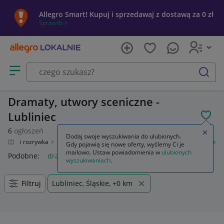
Allegro Smart! Kupuj i sprzedawaj z dostawą za 0 zł
Sprawdź »
Otwórz menu z kategoriami
szukaj
Dramaty, utwory sceniczne -
Lubliniec
POL
6
ogłoszeń
Zamkn
Dodaj swoje wyszukiwania do ulubionych.
Kultura i rozrywka
Książki
Literatura piękna
Dramaty, utwory sceniczne
Gdy pojawią się nowe oferty, wyślemy Ci je
mailowo. Ustaw powiadomienia w
ulubionych
Podobne:
dramaty utwory sceniczne
wyszukiwaniach
.
Filtruj
Lubliniec, Śląskie, +0 km