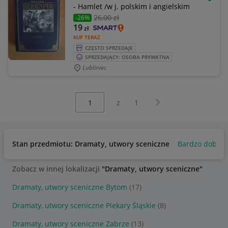
OBSE
- Hamlet /w j. polskim i angielskim
26
,00 zł
-26%
19
zł
KUP TERAZ
CZĘSTO SPRZEDAJE
SPRZEDAJĄCY: OSOBA PRYWATNA
Lubliniec
Wybierz stronę:
Następna strona
z
1
Stan przedmiotu: Dramaty, utwory sceniczne
Bardzo dobry
Zobacz w innej lokalizacji
"Dramaty, utwory sceniczne"
Dramaty, utwory sceniczne Bytom
(17)
Dramaty, utwory sceniczne Piekary Śląskie
(8)
Dramaty, utwory sceniczne Zabrze
(13)