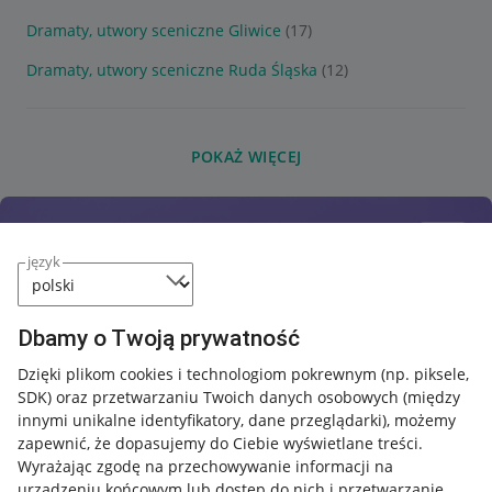
Dramaty, utwory sceniczne Gliwice
(17)
Dramaty, utwory sceniczne Ruda Śląska
(12)
POKAŻ WIĘCEJ
język
Dbamy o Twoją prywatność
Dzięki plikom cookies i technologiom pokrewnym
(np. piksele,
SDK)
oraz przetwarzaniu Twoich danych osobowych
(między
innymi unikalne identyfikatory, dane przeglądarki)
, możemy
zapewnić, że dopasujemy do Ciebie wyświetlane treści.
Wyrażając zgodę na przechowywanie informacji na
urządzeniu końcowym lub dostęp do nich i przetwarzanie