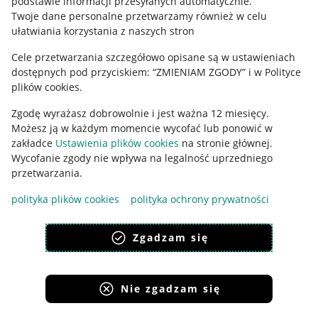
podstawie informacji przesyłanych automatycznie
.
Polityka plików "cookies"
Twoje dane personalne przetwarzamy również w celu
ułatwiania korzystania z naszych stron
Ustawienia plików "cookies"
Cele przetwarzania szczegółowo opisane są w ustawieniach
Udostępnianie lokalizacji
dostępnych pod przyciskiem: “ZMIENIAM ZGODY” i w Polityce
Informacje dla Aktu o Usługach Cyfrowych
plików cookies.
Zgodę wyrażasz dobrowolnie i jest ważna 12 miesięcy.
Pobierz aplikację
Możesz ją w każdym momencie wycofać lub ponowić w
zakładce
Ustawienia plików cookies
na stronie głównej.
Wycofanie zgody nie wpływa na legalność uprzedniego
przetwarzania.
polityka plików cookies
polityka ochrony prywatności
Zgadzam się
Nie zgadzam się
Korzystanie z serwisu oznacza akceptację
regulaminu
.