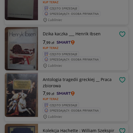
KUP TERAZ
CZĘSTO SPRZEDAJE
SPRZEDAJĄCY: OSOBA PRYWATNA
Lubliniec
Dzika kaczka ___ Henrik Ibsen
OBSE
7
,99
zł
KUP TERAZ
CZĘSTO SPRZEDAJE
SPRZEDAJĄCY: OSOBA PRYWATNA
Lubliniec
Antologia tragedii greckiej __ Praca
OBSE
zbiorowa
7
,99
zł
KUP TERAZ
CZĘSTO SPRZEDAJE
SPRZEDAJĄCY: OSOBA PRYWATNA
Lubliniec
Kolekcja Hachette : William Szekspir