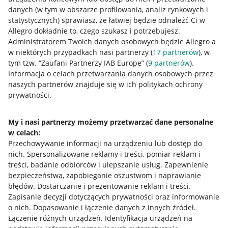
danych (w tym w obszarze profilowania, analiz rynkowych i
statystycznych) sprawiasz, że łatwiej będzie odnaleźć Ci w
Allegro dokładnie to, czego szukasz i potrzebujesz.
Administratorem Twoich danych osobowych będzie Allegro a
w niektórych przypadkach nasi partnerzy (
17
partnerów
), w
tym tzw. “Zaufani Partnerzy IAB Europe” (
9
partnerów
).
Przydatne informacje
Informacja o celach przetwarzania danych osobowych przez
naszych partnerów znajduje się w ich politykach ochrony
prywatności.
Jak to działa
Napisz do nas
My i nasi partnerzy możemy przetwarzać dane personalne
w celach:
Allegro Gadane dla sprzedających
Przechowywanie informacji na urządzeniu lub dostęp do
Allegro Gadane dla kupujących
nich
.
Spersonalizowane reklamy i treści, pomiar reklam i
treści, badanie odbiorców i ulepszanie usług
.
Zapewnienie
Mapa miejscowości
bezpieczeństwa, zapobieganie oszustwom i naprawianie
błędów
.
Dostarczanie i prezentowanie reklam i treści
.
Informacje prawne
Zapisanie decyzji dotyczących prywatności oraz informowanie
o nich
.
Dopasowanie i łączenie danych z innych źródeł
.
Regulamin
Łączenie różnych urządzeń
.
Identyfikacja urządzeń na