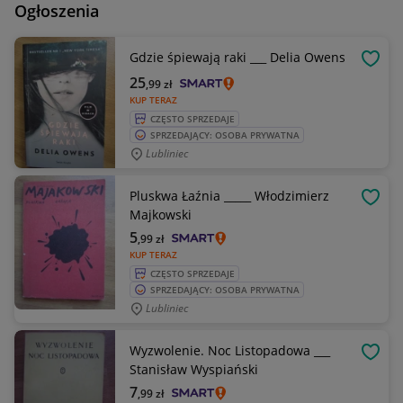
Ogłoszenia
Gdzie śpiewają raki ___ Delia Owens
OBSE
25
,99
zł
KUP TERAZ
CZĘSTO SPRZEDAJE
SPRZEDAJĄCY: OSOBA PRYWATNA
Lubliniec
Pluskwa Łaźnia _____ Włodzimierz
OBSE
Majkowski
5
,99
zł
KUP TERAZ
CZĘSTO SPRZEDAJE
SPRZEDAJĄCY: OSOBA PRYWATNA
Lubliniec
Wyzwolenie. Noc Listopadowa ___
OBSE
Stanisław Wyspiański
7
,99
zł