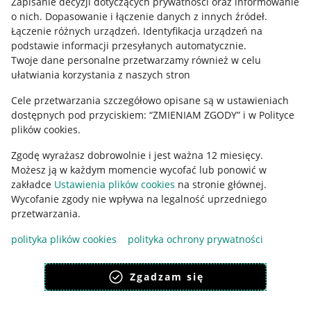
Zapisanie decyzji dotyczących prywatności oraz informowanie
o nich
.
Dopasowanie i łączenie danych z innych źródeł
.
Regulamin
Łączenie różnych urządzeń
.
Identyfikacja urządzeń na
podstawie informacji przesyłanych automatycznie
.
Polityka plików "cookies"
Twoje dane personalne przetwarzamy również w celu
ułatwiania korzystania z naszych stron
Ustawienia plików "cookies"
Cele przetwarzania szczegółowo opisane są w ustawieniach
Udostępnianie lokalizacji
dostępnych pod przyciskiem: “ZMIENIAM ZGODY” i w Polityce
Informacje dla Aktu o Usługach Cyfrowych
plików cookies.
Zgodę wyrażasz dobrowolnie i jest ważna 12 miesięcy.
Pobierz aplikację
Możesz ją w każdym momencie wycofać lub ponowić w
zakładce
Ustawienia plików cookies
na stronie głównej.
Wycofanie zgody nie wpływa na legalność uprzedniego
przetwarzania.
polityka plików cookies
polityka ochrony prywatności
Zgadzam się