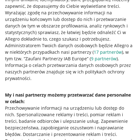
zapewnić, że dopasujemy do Ciebie wyświetlane treści.
Wyrażając zgodę na przechowywanie informacji na
urządzeniu końcowym lub dostęp do nich i przetwarzanie
danych (w tym w obszarze profilowania, analiz rynkowych i
statystycznych) sprawiasz, że łatwiej będzie odnaleźć Ci w
Allegro dokładnie to, czego szukasz i potrzebujesz.
Administratorem Twoich danych osobowych będzie Allegro a
w niektórych przypadkach nasi partnerzy (
17
partnerów
), w
tym tzw. “Zaufani Partnerzy IAB Europe” (
9
partnerów
).
Przydatne informacje
Informacja o celach przetwarzania danych osobowych przez
naszych partnerów znajduje się w ich politykach ochrony
prywatności.
Jak to działa
Napisz do nas
My i nasi partnerzy możemy przetwarzać dane personalne
w celach:
Allegro Gadane dla sprzedających
Przechowywanie informacji na urządzeniu lub dostęp do
Allegro Gadane dla kupujących
nich
.
Spersonalizowane reklamy i treści, pomiar reklam i
treści, badanie odbiorców i ulepszanie usług
.
Zapewnienie
Mapa miejscowości
bezpieczeństwa, zapobieganie oszustwom i naprawianie
błędów
.
Dostarczanie i prezentowanie reklam i treści
.
Informacje prawne