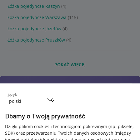
Łóżka pojedyncze Raszyn
(4)
Łóżka pojedyncze Warszawa
(115)
Łóżka pojedyncze Józefów
(4)
Łóżka pojedyncze Pruszków
(4)
POKAŻ WIĘCEJ
język
Dbamy o Twoją prywatność
Dzięki plikom cookies i technologiom pokrewnym
(np. piksele,
SDK)
oraz przetwarzaniu Twoich danych osobowych
(między
innymi unikalne identyfikatory, dane przeglądarki)
, możemy