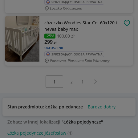
SPRZEDAJĄCY: OSOBA PRYWATNA
Łoziska K/Piaseczna
Łóżeczko Woodies Star Cot 60x120 i
OBSE
hevea baby max
400
,00 zł
-25%
299
zł
OGŁOSZENIE
SPRZEDAJĄCY: OSOBA PRYWATNA
Piaseczno, Piaseczno Koło Warszawy
Wybierz stronę:
Następna strona
z
1
Stan przedmiotu: Łóżka pojedyncze
Bardzo dobry
Zobacz w innej lokalizacji
"Łóżka pojedyncze"
Łóżka pojedyncze Józefosław
(4)