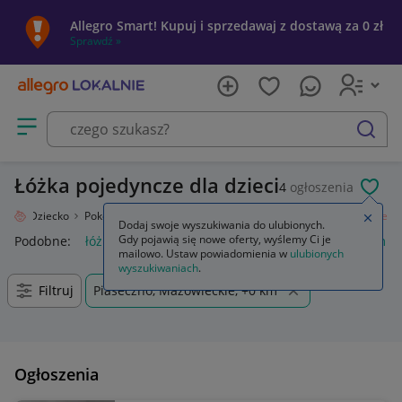
Allegro Smart! Kupuj i sprzedawaj z dostawą za 0 zł
Sprawdź »
Otwórz menu z kategoriami
szukaj
Łóżka pojedyncze dla dzieci
4
ogłoszenia
POL
nie
Dziecko
Pokój dziecięcy
Meble
Łóżka i kojce
Łóżka pojedyncze
Zamkn
Dodaj swoje wyszukiwania do ulubionych.
Gdy pojawią się nowe oferty, wyślemy Ci je
Podobne:
łóżka pojedyncze
łóżka pojedyncze z materacem
mailowo. Ustaw powiadomienia w
ulubionych
wyszukiwaniach
.
Filtruj
Piaseczno, Mazowieckie, +0 km
Ogłoszenia