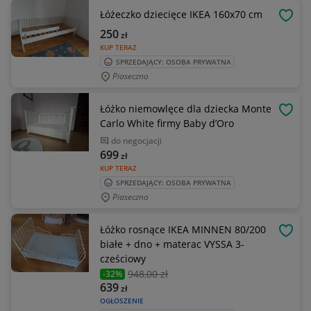
Łóżeczko dziecięce IKEA 160x70 cm
OBSE
250
zł
KUP TERAZ
SPRZEDAJĄCY: OSOBA PRYWATNA
Piaseczno
Łóżko niemowlęce dla dziecka Monte
OBSE
Carlo White firmy Baby d’Oro
do negocjacji
699
zł
KUP TERAZ
SPRZEDAJĄCY: OSOBA PRYWATNA
Piaseczno
Łóżko rosnące IKEA MINNEN 80/200
OBSE
białe + dno + materac VYSSA 3-
cześciowy
948
,00 zł
-32%
639
zł
OGŁOSZENIE